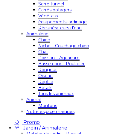
Serre tunnel
Carrés potagers
Végétaux
équipements jardinage
Récupérateurs d’eau
Animalerie
Chien
Niche – Couchage chien
Chat
Poisson – Aquarium
Basse cour – Poulailler
Rongeur
Oiseau
Reptile
Bétails
Tous les animaux
Animal
Moutons
Notre espace marques
Promo
Jardin / Animalerie
Mobilier de jardin – Parasol