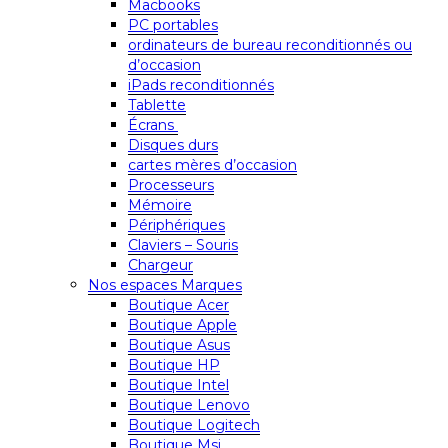
Macbooks
PC portables
ordinateurs de bureau reconditionnés ou
d’occasion
iPads reconditionnés
Tablette
Écrans
Disques durs
cartes mères d’occasion
Processeurs
Mémoire
Périphériques
Claviers – Souris
Chargeur
Nos espaces Marques
Boutique Acer
Boutique Apple
Boutique Asus
Boutique HP
Boutique Intel
Boutique Lenovo
Boutique Logitech
Boutique Msi