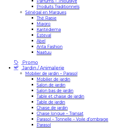
Parfums – Thiouraye
Produits Traditionnels
Sénégal en Marques
Thé Rapie
Miagro
Karitédiema
Esteval
Abel
Anta Fashion
Naatuu
Promo
Jardin / Animalerie
Mobilier de jardin – Parasol
Mobilier de jardin
Salon de jardin
Salon bas de jardin
Table et chaise de jardin
Table de jardin
Chaise de jardin
Chaise longue – Transat
Parasol – Tonnelle – Voile d’ombrage
Parasol