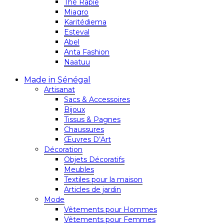
Thé Rapie
Miagro
Karitédiema
Esteval
Abel
Anta Fashion
Naatuu
Made in Sénégal
Artisanat
Sacs & Accessoires
Bijoux
Tissus & Pagnes
Chaussures
Œuvres D’Art
Décoration
Objets Décoratifs
Meubles
Textiles pour la maison
Articles de jardin
Mode
Vêtements pour Hommes
Vêtements pour Femmes