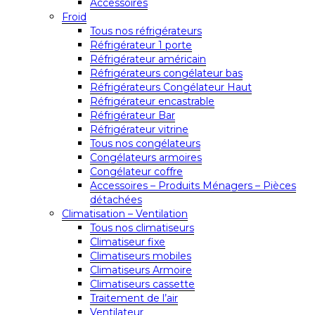
Accessoires
Froid
Tous nos réfrigérateurs
Réfrigérateur 1 porte
Réfrigérateur américain
Réfrigérateurs congélateur bas
Réfrigérateurs Congélateur Haut
Réfrigérateur encastrable
Réfrigérateur Bar
Réfrigérateur vitrine
Tous nos congélateurs
Congélateurs armoires
Congélateur coffre
Accessoires – Produits Ménagers – Pièces
détachées
Climatisation – Ventilation
Tous nos climatiseurs
Climatiseur fixe
Climatiseurs mobiles
Climatiseurs Armoire
Climatiseurs cassette
Traitement de l’air
Ventilateur