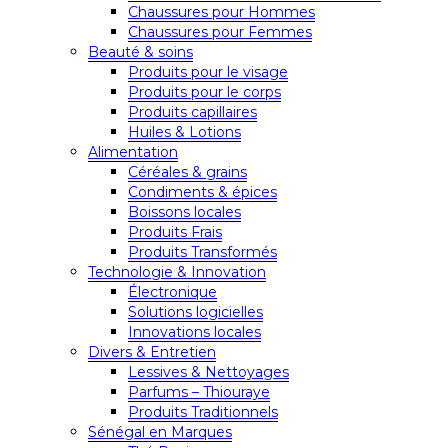
Chaussures pour Hommes
Chaussures pour Femmes
Beauté & soins
Produits pour le visage
Produits pour le corps
Produits capillaires
Huiles & Lotions
Alimentation
Céréales & grains
Condiments & épices
Boissons locales
Produits Frais
Produits Transformés
Technologie & Innovation
Électronique
Solutions logicielles
Innovations locales
Divers & Entretien
Lessives & Nettoyages
Parfums – Thiouraye
Produits Traditionnels
Sénégal en Marques