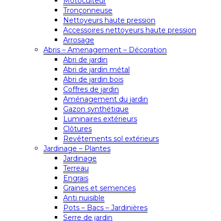
Motoculteur
Tronçonneuse
Nettoyeurs haute pression
Accessoires nettoyeurs haute pression
Arrosage
Abris – Amenagement – Décoration
Abri de jardin
Abri de jardin métal
Abri de jardin bois
Coffres de jardin
Aménagement du jardin
Gazon synthétique
Luminaires extérieurs
Clôtures
Revêtements sol extérieurs
Jardinage – Plantes
Jardinage
Terreau
Engrais
Graines et semences
Anti nuisible
Pots – Bacs – Jardinières
Serre de jardin