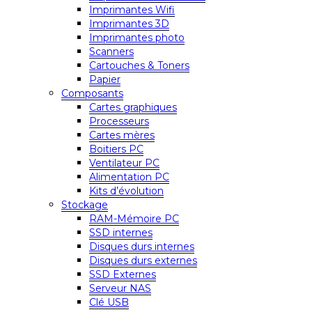
Imprimantes Wifi
Imprimantes 3D
Imprimantes photo
Scanners
Cartouches & Toners
Papier
Composants
Cartes graphiques
Processeurs
Cartes mères
Boitiers PC
Ventilateur PC
Alimentation PC
Kits d’évolution
Stockage
RAM-Mémoire PC
SSD internes
Disques durs internes
Disques durs externes
SSD Externes
Serveur NAS
Clé USB