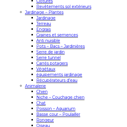
Clôtures
Revêtements sol extérieurs
Jardinage – Plantes
Jardinage
Terreau
Engrais
Graines et semences
Anti nuisible
Pots – Bacs – Jardinières
Serre de jardin
Serre tunnel
Carrés potagers
Végétaux
équipements jardinage
Récupérateurs d’eau
Animalerie
Chien
Niche – Couchage chien
Chat
Poisson – Aquarium
Basse cour – Poulailler
Rongeur
Oiseau