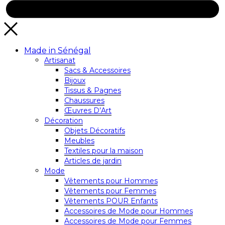
Made in Sénégal
Artisanat
Sacs & Accessoires
Bijoux
Tissus & Pagnes
Chaussures
Œuvres D’Art
Décoration
Objets Décoratifs
Meubles
Textiles pour la maison
Articles de jardin
Mode
Vêtements pour Hommes
Vêtements pour Femmes
Vêtements POUR Enfants
Accessoires de Mode pour Hommes
Accessoires de Mode pour Femmes