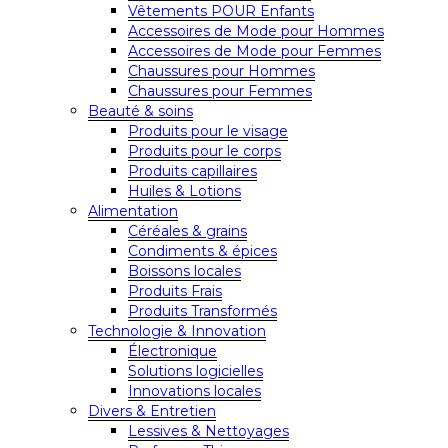
Vêtements POUR Enfants
Accessoires de Mode pour Hommes
Accessoires de Mode pour Femmes
Chaussures pour Hommes
Chaussures pour Femmes
Beauté & soins
Produits pour le visage
Produits pour le corps
Produits capillaires
Huiles & Lotions
Alimentation
Céréales & grains
Condiments & épices
Boissons locales
Produits Frais
Produits Transformés
Technologie & Innovation
Électronique
Solutions logicielles
Innovations locales
Divers & Entretien
Lessives & Nettoyages