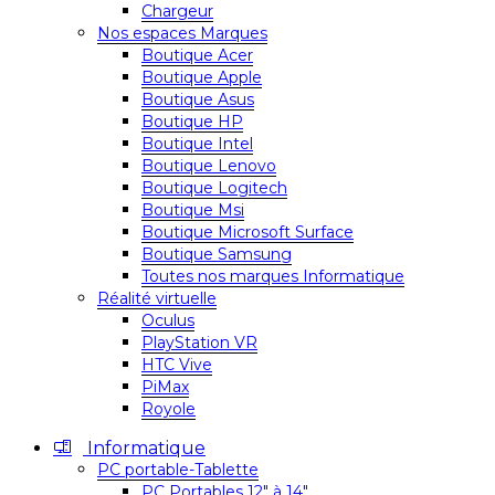
Chargeur
Nos espaces Marques
Boutique Acer
Boutique Apple
Boutique Asus
Boutique HP
Boutique Intel
Boutique Lenovo
Boutique Logitech
Boutique Msi
Boutique Microsoft Surface
Boutique Samsung
Toutes nos marques Informatique
Réalité virtuelle
Oculus
PlayStation VR
HTC Vive
PiMax
Royole
Informatique
PC portable-Tablette
PC Portables 12″ à 14″