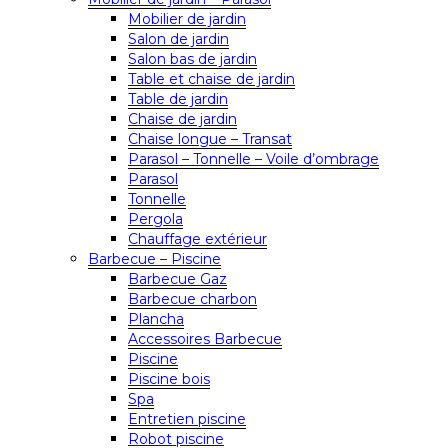
Mobilier de jardin
Salon de jardin
Salon bas de jardin
Table et chaise de jardin
Table de jardin
Chaise de jardin
Chaise longue – Transat
Parasol – Tonnelle – Voile d’ombrage
Parasol
Tonnelle
Pergola
Chauffage extérieur
Barbecue – Piscine
Barbecue Gaz
Barbecue charbon
Plancha
Accessoires Barbecue
Piscine
Piscine bois
Spa
Entretien piscine
Robot piscine