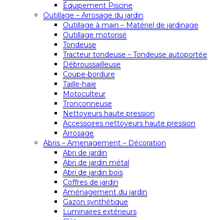
Équipement Piscine
Outillage – Arrosage du jardin
Outillage à main – Matériel de jardinage
Outillage motorisé
Tondeuse
Tracteur tondeuse – Tondeuse autoportée
Débroussailleuse
Coupe-bordure
Taille-haie
Motoculteur
Tronçonneuse
Nettoyeurs haute pression
Accessoires nettoyeurs haute pression
Arrosage
Abris – Amenagement – Décoration
Abri de jardin
Abri de jardin métal
Abri de jardin bois
Coffres de jardin
Aménagement du jardin
Gazon synthétique
Luminaires extérieurs