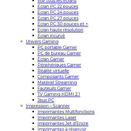
Voir tous les écrans
Ecran PC 22 pouces
Ecran PC 24 pouces
Ecran PC 27 pouces
Ecran PC 30 pouces et +
Ecran haute résolution
Ecran incurvé
Univers Gaming
PC portable Gamer
PC de bureau Gamer
Ecran Gamer
Périphériques Gamer
Réalité virtuelle
Composants Gamer
Matériel Streaming
Fauteuils Gamer
TV Gaming HDMI 2.1
Jeux PC
Impression – Scanner
Imprimantes Multifonctions
Imprimantes Laser
Imprimantes Jet d’Encre
Imprimantes à réservoir