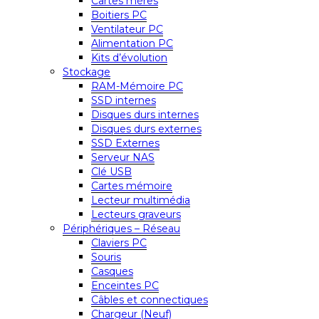
Cartes mères
Boitiers PC
Ventilateur PC
Alimentation PC
Kits d’évolution
Stockage
RAM-Mémoire PC
SSD internes
Disques durs internes
Disques durs externes
SSD Externes
Serveur NAS
Clé USB
Cartes mémoire
Lecteur multimédia
Lecteurs graveurs
Périphériques – Réseau
Claviers PC
Souris
Casques
Enceintes PC
Câbles et connectiques
Chargeur (Neuf)