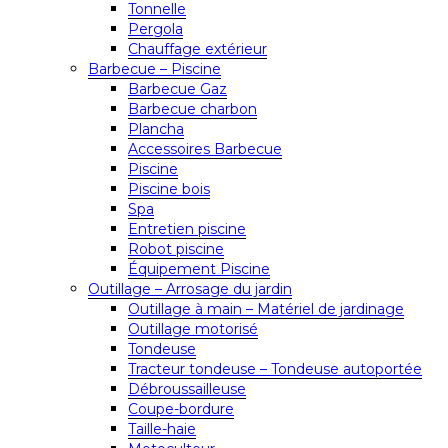
Tonnelle
Pergola
Chauffage extérieur
Barbecue – Piscine
Barbecue Gaz
Barbecue charbon
Plancha
Accessoires Barbecue
Piscine
Piscine bois
Spa
Entretien piscine
Robot piscine
Équipement Piscine
Outillage – Arrosage du jardin
Outillage à main – Matériel de jardinage
Outillage motorisé
Tondeuse
Tracteur tondeuse – Tondeuse autoportée
Débroussailleuse
Coupe-bordure
Taille-haie