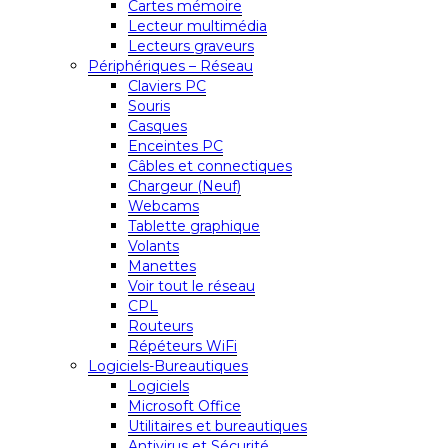
Cartes mémoire
Lecteur multimédia
Lecteurs graveurs
Périphériques – Réseau
Claviers PC
Souris
Casques
Enceintes PC
Câbles et connectiques
Chargeur (Neuf)
Webcams
Tablette graphique
Volants
Manettes
Voir tout le réseau
CPL
Routeurs
Répéteurs WiFi
Logiciels-Bureautiques
Logiciels
Microsoft Office
Utilitaires et bureautiques
Antivirus et Sécurité