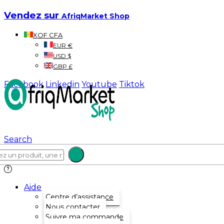
Vendez sur
AfriqMarket Shop
XOF CFA
EUR €
USD $
GBP £
Facebook
Linkedin
Youtube
Tiktok
Search
Aide
Centre d’assistance
Nous contacter
Suivre ma commande