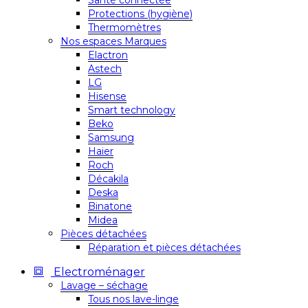
Santé connectée
Protections (hygiène)
Thermomètres
Nos espaces Marques
Elactron
Astech
LG
Hisense
Smart technology
Beko
Samsung
Haier
Roch
Décakila
Deska
Binatone
Midea
Pièces détachées
Réparation et pièces détachées
Electroménager
Lavage – séchage
Tous nos lave-linge