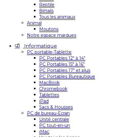
Reptile
Bétails
Tous les animaux
Animal
Moutons
Notre espace marques
Informatique
PC portable-Tablette
PC Portables 12″ à 14″
PC Portables 15″ à 16″
PC Portables 17″ et plus
PC Portables Bureautique
MacBook
Chromebook
Tablettes
iPad
Sacs & Housses
PC de bureau-Ecran
Unité centrale
PC tout-en-un
iMac