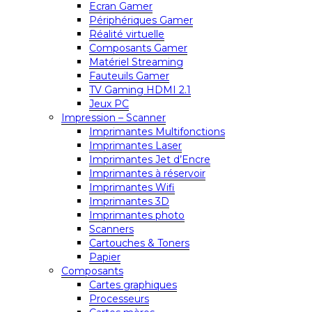
Ecran Gamer
Périphériques Gamer
Réalité virtuelle
Composants Gamer
Matériel Streaming
Fauteuils Gamer
TV Gaming HDMI 2.1
Jeux PC
Impression – Scanner
Imprimantes Multifonctions
Imprimantes Laser
Imprimantes Jet d’Encre
Imprimantes à réservoir
Imprimantes Wifi
Imprimantes 3D
Imprimantes photo
Scanners
Cartouches & Toners
Papier
Composants
Cartes graphiques
Processeurs