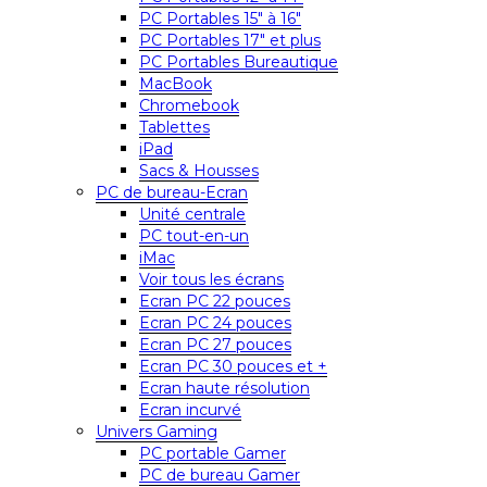
PC Portables 15″ à 16″
PC Portables 17″ et plus
PC Portables Bureautique
MacBook
Chromebook
Tablettes
iPad
Sacs & Housses
PC de bureau-Ecran
Unité centrale
PC tout-en-un
iMac
Voir tous les écrans
Ecran PC 22 pouces
Ecran PC 24 pouces
Ecran PC 27 pouces
Ecran PC 30 pouces et +
Ecran haute résolution
Ecran incurvé
Univers Gaming
PC portable Gamer
PC de bureau Gamer