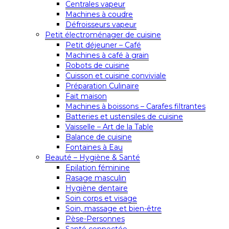
Centrales vapeur
Machines à coudre
Défroisseurs vapeur
Petit électroménager de cuisine
Petit déjeuner – Café
Machines à café à grain
Robots de cuisine
Cuisson et cuisine conviviale
Préparation Culinaire
Fait maison
Machines à boissons – Carafes filtrantes
Batteries et ustensiles de cuisine
Vaisselle – Art de la Table
Balance de cuisine
Fontaines à Eau
Beauté – Hygiène & Santé
Epilation féminine
Rasage masculin
Hygiène dentaire
Soin corps et visage
Soin, massage et bien-être
Pèse-Personnes