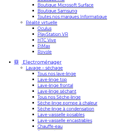
Boutique Microsoft Surface
Boutique Samsung
Toutes nos marques Informatique
Réalité virtuelle
Oculus
PlayStation VR
HTC Vive
PiMax
Royole
Electroménager
Lavage – séchage
Tous nos lave-linge
Lave-linge top
Lave-linge frontal
Lave-linge séchant
Tous nos Sèche-linge
Sèche-linge pompe à chaleur
Sèche-linge à condensation
Lave-vaisselle posables
Lave-vaisselle encastrables
Chauffe-eau