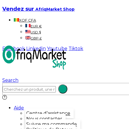
Vendez sur
AfriqMarket Shop
XOF CFA
EUR €
USD $
GBP £
Facebook
Linkedin
Youtube
Tiktok
Search
Aide
Centre d’assistance
Nous contacter
Suivre ma commande