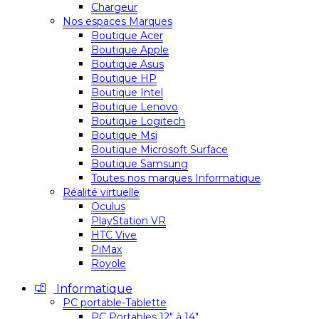
Chargeur
Nos espaces Marques
Boutique Acer
Boutique Apple
Boutique Asus
Boutique HP
Boutique Intel
Boutique Lenovo
Boutique Logitech
Boutique Msi
Boutique Microsoft Surface
Boutique Samsung
Toutes nos marques Informatique
Réalité virtuelle
Oculus
PlayStation VR
HTC Vive
PiMax
Royole
Informatique
PC portable-Tablette
PC Portables 12″ à 14″