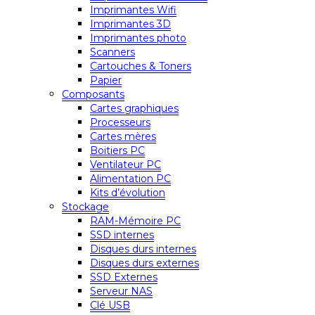
Imprimantes Wifi
Imprimantes 3D
Imprimantes photo
Scanners
Cartouches & Toners
Papier
Composants
Cartes graphiques
Processeurs
Cartes mères
Boitiers PC
Ventilateur PC
Alimentation PC
Kits d’évolution
Stockage
RAM-Mémoire PC
SSD internes
Disques durs internes
Disques durs externes
SSD Externes
Serveur NAS
Clé USB