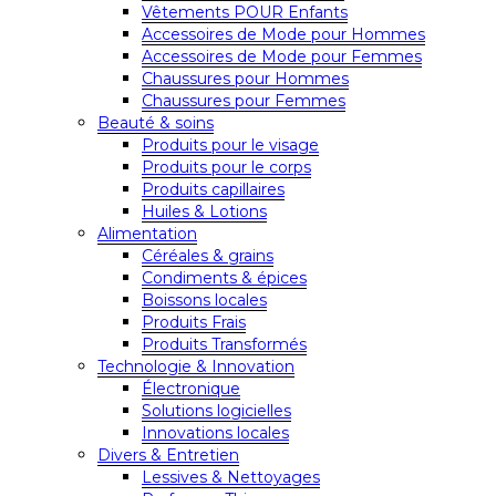
Vêtements POUR Enfants
Accessoires de Mode pour Hommes
Accessoires de Mode pour Femmes
Chaussures pour Hommes
Chaussures pour Femmes
Beauté & soins
Produits pour le visage
Produits pour le corps
Produits capillaires
Huiles & Lotions
Alimentation
Céréales & grains
Condiments & épices
Boissons locales
Produits Frais
Produits Transformés
Technologie & Innovation
Électronique
Solutions logicielles
Innovations locales
Divers & Entretien
Lessives & Nettoyages