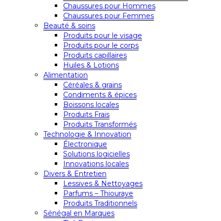
Chaussures pour Hommes
Chaussures pour Femmes
Beauté & soins
Produits pour le visage
Produits pour le corps
Produits capillaires
Huiles & Lotions
Alimentation
Céréales & grains
Condiments & épices
Boissons locales
Produits Frais
Produits Transformés
Technologie & Innovation
Électronique
Solutions logicielles
Innovations locales
Divers & Entretien
Lessives & Nettoyages
Parfums – Thiouraye
Produits Traditionnels
Sénégal en Marques