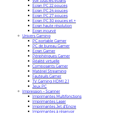
Voir tous les écrans
Ecran PC 22 pouces
Ecran PC 24 pouces
Ecran PC 27 pouces
Ecran PC 30 pouces et +
Ecran haute résolution
Ecran incurvé
Univers Gaming
PC portable Gamer
PC de bureau Gamer
Ecran Gamer
Périphériques Gamer
Réalité virtuelle
Composants Gamer
Matériel Streaming
Fauteuils Gamer
TV Gaming HDMI 2.1
Jeux PC
Impression – Scanner
Imprimantes Multifonctions
Imprimantes Laser
Imprimantes Jet d’Encre
Imprimantes à réservoir