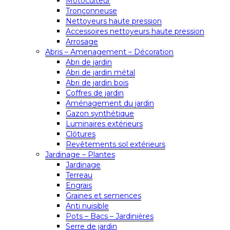
Motoculteur
Tronçonneuse
Nettoyeurs haute pression
Accessoires nettoyeurs haute pression
Arrosage
Abris – Amenagement – Décoration
Abri de jardin
Abri de jardin métal
Abri de jardin bois
Coffres de jardin
Aménagement du jardin
Gazon synthétique
Luminaires extérieurs
Clôtures
Revêtements sol extérieurs
Jardinage – Plantes
Jardinage
Terreau
Engrais
Graines et semences
Anti nuisible
Pots – Bacs – Jardinières
Serre de jardin