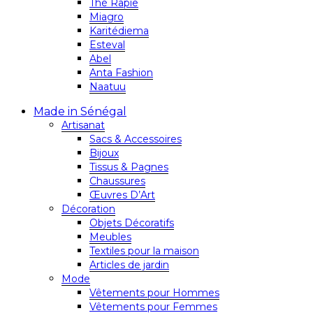
Thé Rapie
Miagro
Karitédiema
Esteval
Abel
Anta Fashion
Naatuu
Made in Sénégal
Artisanat
Sacs & Accessoires
Bijoux
Tissus & Pagnes
Chaussures
Œuvres D’Art
Décoration
Objets Décoratifs
Meubles
Textiles pour la maison
Articles de jardin
Mode
Vêtements pour Hommes
Vêtements pour Femmes