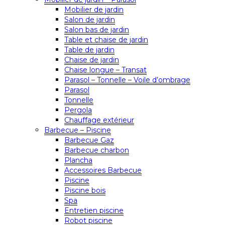
Mobilier de jardin
Salon de jardin
Salon bas de jardin
Table et chaise de jardin
Table de jardin
Chaise de jardin
Chaise longue – Transat
Parasol – Tonnelle – Voile d’ombrage
Parasol
Tonnelle
Pergola
Chauffage extérieur
Barbecue – Piscine
Barbecue Gaz
Barbecue charbon
Plancha
Accessoires Barbecue
Piscine
Piscine bois
Spa
Entretien piscine
Robot piscine