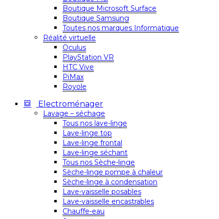
Boutique Microsoft Surface
Boutique Samsung
Toutes nos marques Informatique
Réalité virtuelle
Oculus
PlayStation VR
HTC Vive
PiMax
Royole
Electroménager
Lavage – séchage
Tous nos lave-linge
Lave-linge top
Lave-linge frontal
Lave-linge séchant
Tous nos Sèche-linge
Sèche-linge pompe à chaleur
Sèche-linge à condensation
Lave-vaisselle posables
Lave-vaisselle encastrables
Chauffe-eau