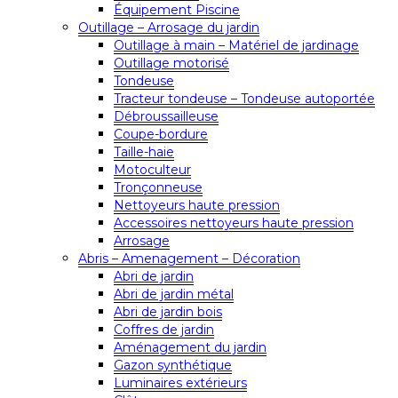
Équipement Piscine
Outillage – Arrosage du jardin
Outillage à main – Matériel de jardinage
Outillage motorisé
Tondeuse
Tracteur tondeuse – Tondeuse autoportée
Débroussailleuse
Coupe-bordure
Taille-haie
Motoculteur
Tronçonneuse
Nettoyeurs haute pression
Accessoires nettoyeurs haute pression
Arrosage
Abris – Amenagement – Décoration
Abri de jardin
Abri de jardin métal
Abri de jardin bois
Coffres de jardin
Aménagement du jardin
Gazon synthétique
Luminaires extérieurs