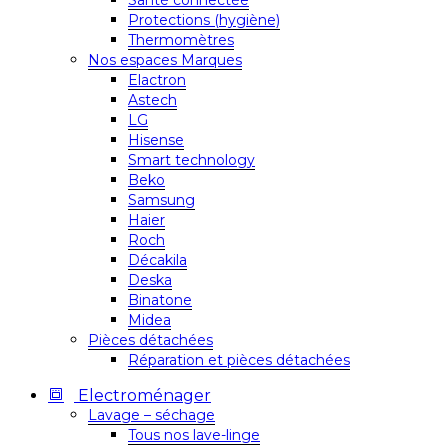
Santé connectée
Protections (hygiène)
Thermomètres
Nos espaces Marques
Elactron
Astech
LG
Hisense
Smart technology
Beko
Samsung
Haier
Roch
Décakila
Deska
Binatone
Midea
Pièces détachées
Réparation et pièces détachées
Electroménager
Lavage – séchage
Tous nos lave-linge