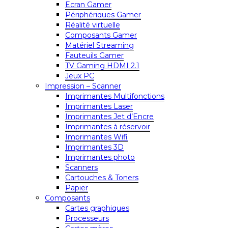
Ecran Gamer
Périphériques Gamer
Réalité virtuelle
Composants Gamer
Matériel Streaming
Fauteuils Gamer
TV Gaming HDMI 2.1
Jeux PC
Impression – Scanner
Imprimantes Multifonctions
Imprimantes Laser
Imprimantes Jet d’Encre
Imprimantes à réservoir
Imprimantes Wifi
Imprimantes 3D
Imprimantes photo
Scanners
Cartouches & Toners
Papier
Composants
Cartes graphiques
Processeurs