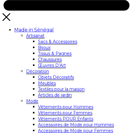
Made in Sénégal
Artisanat
Sacs & Accessoires
Bijoux
Tissus & Pagnes
Chaussures
Œuvres D’Art
Décoration
Objets Décoratifs
Meubles
Textiles pour la maison
Articles de jardin
Mode
Vêtements pour Hommes
Vêtements pour Femmes
Vêtements POUR Enfants
Accessoires de Mode pour Hommes
Accessoires de Mode pour Femmes