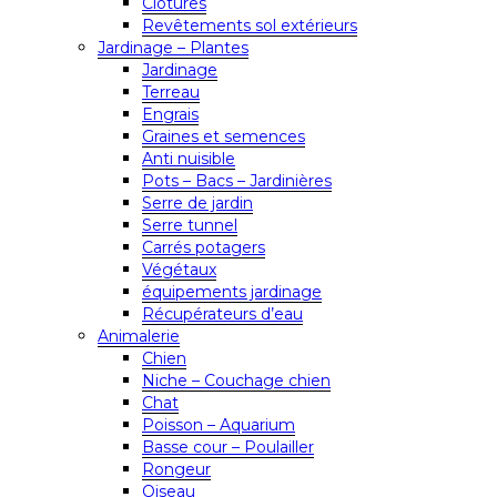
Clôtures
Revêtements sol extérieurs
Jardinage – Plantes
Jardinage
Terreau
Engrais
Graines et semences
Anti nuisible
Pots – Bacs – Jardinières
Serre de jardin
Serre tunnel
Carrés potagers
Végétaux
équipements jardinage
Récupérateurs d’eau
Animalerie
Chien
Niche – Couchage chien
Chat
Poisson – Aquarium
Basse cour – Poulailler
Rongeur
Oiseau