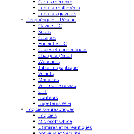
Cartes mémoire
Lecteur multimédia
Lecteurs graveurs
Périphériques – Réseau
Claviers PC
Souris
Casques
Enceintes PC
Câbles et connectiques
Chargeur (Neuf)
Webcams
Tablette graphique
Volants
Manettes
Voir tout le réseau
CPL
Routeurs
Répéteurs WiFi
Logiciels-Bureautiques
Logiciels
Microsoft Office
Utilitaires et bureautiques
Antivirus et Sécurité