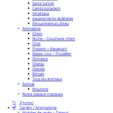
Serre tunnel
Carrés potagers
Végétaux
équipements jardinage
Récupérateurs d’eau
Animalerie
Chien
Niche – Couchage chien
Chat
Poisson – Aquarium
Basse cour – Poulailler
Rongeur
Oiseau
Reptile
Bétails
Tous les animaux
Animal
Moutons
Notre espace marques
Promo
Jardin / Animalerie
Mobilier de jardin – Parasol