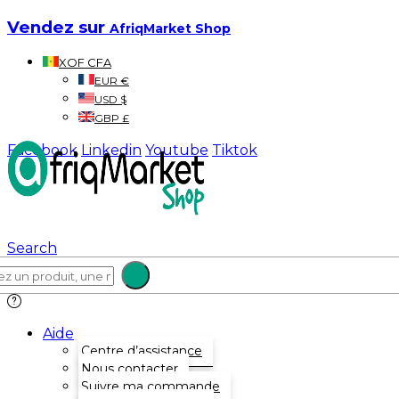
Vendez sur
AfriqMarket Shop
XOF CFA
EUR €
USD $
GBP £
Facebook
Linkedin
Youtube
Tiktok
Search
Aide
Centre d’assistance
Nous contacter
Suivre ma commande