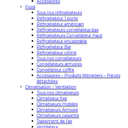
Accessoires
Froid
Tous nos réfrigérateurs
Réfrigérateur 1 porte
Réfrigérateur américain
Réfrigérateurs congélateur bas
Réfrigérateurs Congélateur Haut
Réfrigérateur encastrable
Réfrigérateur Bar
Réfrigérateur vitrine
Tous nos congélateurs
Congélateurs armoires
Congélateur coffre
Accessoires – Produits Ménagers – Pièces
détachées
Climatisation – Ventilation
Tous nos climatiseurs
Climatiseur fixe
Climatiseurs mobiles
Climatiseurs Armoire
Climatiseurs cassette
Traitement de l’air
Ventilateur