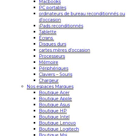
Macbooks
PC portables
ordinateurs de bureau reconditionnés ou
d’occasion
iPads reconditionnés
Tablette
Écrans
Disques durs
cartes mères d’occasion
Processeurs
Mémoire
Périphériques
Claviers – Souris
Chargeur
Nos espaces Marques
Boutique Acer
Boutique Apple
Boutique Asus
Boutique HP
Boutique Intel
Boutique Lenovo
Boutique Logitech
Boutique Msi