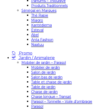
Parfums – Thiouraye
Produits Traditionnels
Sénégal en Marques
Thé Rapie
Miagro
Karitédiema
Esteval
Abel
Anta Fashion
Naatuu
Promo
Jardin / Animalerie
Mobilier de jardin – Parasol
Mobilier de jardin
Salon de jardin
Salon bas de jardin
Table et chaise de jardin
Table de jardin
Chaise de jardin
Chaise longue – Transat
Parasol – Tonnelle – Voile d’ombrage
Parasol