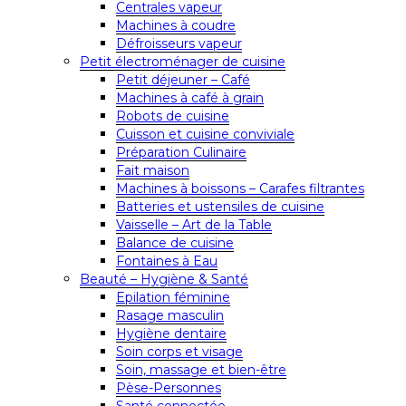
Centrales vapeur
Machines à coudre
Défroisseurs vapeur
Petit électroménager de cuisine
Petit déjeuner – Café
Machines à café à grain
Robots de cuisine
Cuisson et cuisine conviviale
Préparation Culinaire
Fait maison
Machines à boissons – Carafes filtrantes
Batteries et ustensiles de cuisine
Vaisselle – Art de la Table
Balance de cuisine
Fontaines à Eau
Beauté – Hygiène & Santé
Epilation féminine
Rasage masculin
Hygiène dentaire
Soin corps et visage
Soin, massage et bien-être
Pèse-Personnes