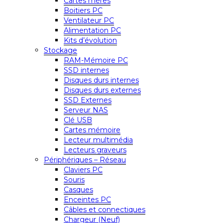
Cartes mères
Boitiers PC
Ventilateur PC
Alimentation PC
Kits d’évolution
Stockage
RAM-Mémoire PC
SSD internes
Disques durs internes
Disques durs externes
SSD Externes
Serveur NAS
Clé USB
Cartes mémoire
Lecteur multimédia
Lecteurs graveurs
Périphériques – Réseau
Claviers PC
Souris
Casques
Enceintes PC
Câbles et connectiques
Chargeur (Neuf)