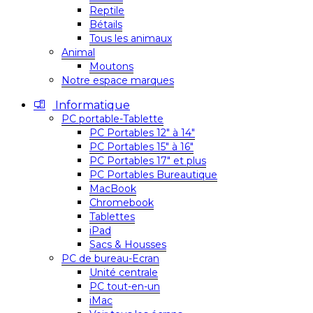
Reptile
Bétails
Tous les animaux
Animal
Moutons
Notre espace marques
Informatique
PC portable-Tablette
PC Portables 12″ à 14″
PC Portables 15″ à 16″
PC Portables 17″ et plus
PC Portables Bureautique
MacBook
Chromebook
Tablettes
iPad
Sacs & Housses
PC de bureau-Ecran
Unité centrale
PC tout-en-un
iMac