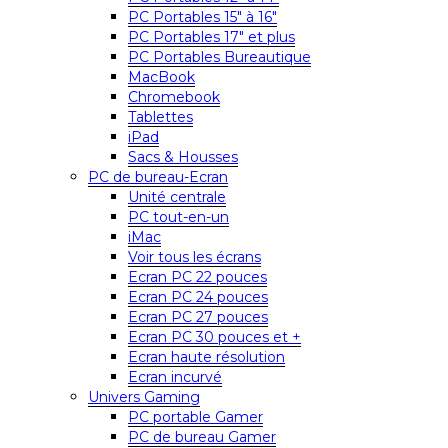
PC Portables 15″ à 16″
PC Portables 17″ et plus
PC Portables Bureautique
MacBook
Chromebook
Tablettes
iPad
Sacs & Housses
PC de bureau-Ecran
Unité centrale
PC tout-en-un
iMac
Voir tous les écrans
Ecran PC 22 pouces
Ecran PC 24 pouces
Ecran PC 27 pouces
Ecran PC 30 pouces et +
Ecran haute résolution
Ecran incurvé
Univers Gaming
PC portable Gamer
PC de bureau Gamer