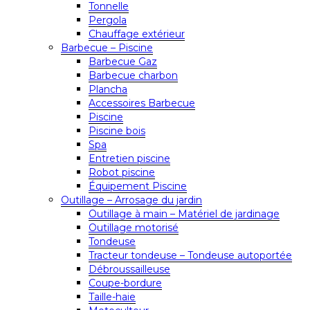
Tonnelle
Pergola
Chauffage extérieur
Barbecue – Piscine
Barbecue Gaz
Barbecue charbon
Plancha
Accessoires Barbecue
Piscine
Piscine bois
Spa
Entretien piscine
Robot piscine
Équipement Piscine
Outillage – Arrosage du jardin
Outillage à main – Matériel de jardinage
Outillage motorisé
Tondeuse
Tracteur tondeuse – Tondeuse autoportée
Débroussailleuse
Coupe-bordure
Taille-haie