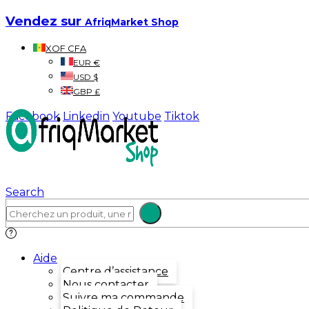
Vendez sur
AfriqMarket Shop
XOF CFA
EUR €
USD $
GBP £
Facebook
Linkedin
Youtube
Tiktok
Search
Aide
Centre d’assistance
Nous contacter
Suivre ma commande