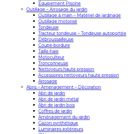
Équipement Piscine
Outillage – Arrosage du jardin
Outillage à main – Matériel de jardinage
Outillage motorisé
Tondeuse
Tracteur tondeuse – Tondeuse autoportée
Débroussailleuse
Coupe-bordure
Taille-haie
Motoculteur
Tronçonneuse
Nettoyeurs haute pression
Accessoires nettoyeurs haute pression
Arrosage
Abris – Amenagement – Décoration
Abri de jardin
Abri de jardin métal
Abri de jardin bois
Coffres de jardin
Aménagement du jardin
Gazon synthétique
Luminaires extérieurs