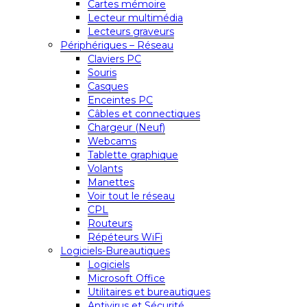
Cartes mémoire
Lecteur multimédia
Lecteurs graveurs
Périphériques – Réseau
Claviers PC
Souris
Casques
Enceintes PC
Câbles et connectiques
Chargeur (Neuf)
Webcams
Tablette graphique
Volants
Manettes
Voir tout le réseau
CPL
Routeurs
Répéteurs WiFi
Logiciels-Bureautiques
Logiciels
Microsoft Office
Utilitaires et bureautiques
Antivirus et Sécurité