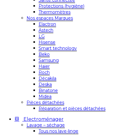
Santé connectée
Protections (hygiène)
Thermomètres
Nos espaces Marques
Elactron
Astech
LG
Hisense
Smart technology
Beko
Samsung
Haier
Roch
Décakila
Deska
Binatone
Midea
Pièces détachées
Réparation et pièces détachées
Electroménager
Lavage – séchage
Tous nos lave-linge