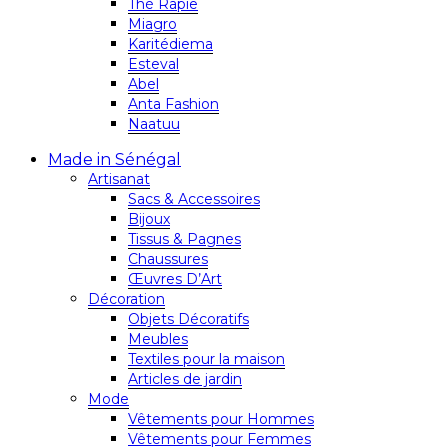
Thé Rapie
Miagro
Karitédiema
Esteval
Abel
Anta Fashion
Naatuu
Made in Sénégal
Artisanat
Sacs & Accessoires
Bijoux
Tissus & Pagnes
Chaussures
Œuvres D’Art
Décoration
Objets Décoratifs
Meubles
Textiles pour la maison
Articles de jardin
Mode
Vêtements pour Hommes
Vêtements pour Femmes