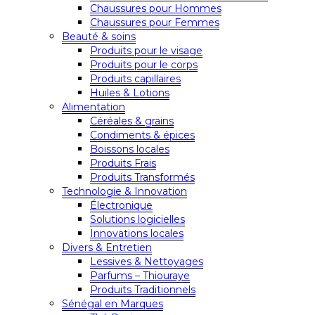
Chaussures pour Hommes
Chaussures pour Femmes
Beauté & soins
Produits pour le visage
Produits pour le corps
Produits capillaires
Huiles & Lotions
Alimentation
Céréales & grains
Condiments & épices
Boissons locales
Produits Frais
Produits Transformés
Technologie & Innovation
Électronique
Solutions logicielles
Innovations locales
Divers & Entretien
Lessives & Nettoyages
Parfums – Thiouraye
Produits Traditionnels
Sénégal en Marques