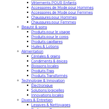
Vêtements POUR Enfants
Accessoires de Mode pour Hommes
Accessoires de Mode pour Femmes
Chaussures pour Hommes
Chaussures pour Femmes
Beauté & soins
Produits pour le visage
Produits pour le corps
Produits capillaires
Huiles & Lotions
Alimentation
Céréales & grains
Condiments & épices
Boissons locales
Produits Frais
Produits Transformés
Technologie & Innovation
Électronique
Solutions logicielles
Innovations locales
Divers & Entretien
Lessives & Nettoyages