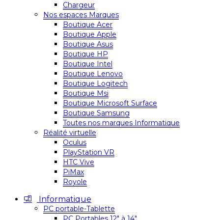
Chargeur
Nos espaces Marques
Boutique Acer
Boutique Apple
Boutique Asus
Boutique HP
Boutique Intel
Boutique Lenovo
Boutique Logitech
Boutique Msi
Boutique Microsoft Surface
Boutique Samsung
Toutes nos marques Informatique
Réalité virtuelle
Oculus
PlayStation VR
HTC Vive
PiMax
Royole
Informatique
PC portable-Tablette
PC Portables 12″ à 14″