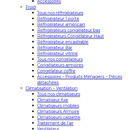
Accessoires
Froid
Tous nos réfrigérateurs
Réfrigérateur 1 porte
Réfrigérateur américain
Réfrigérateurs congélateur bas
Réfrigérateurs Congélateur Haut
Réfrigérateur encastrable
Réfrigérateur Bar
Réfrigérateur vitrine
Tous nos congélateurs
Congélateurs armoires
Congélateur coffre
Accessoires – Produits Ménagers – Pièces
détachées
Climatisation – Ventilation
Tous nos climatiseurs
Climatiseur fixe
Climatiseurs mobiles
Climatiseurs Armoire
Climatiseurs cassette
Traitement de l’air
Ventilateur