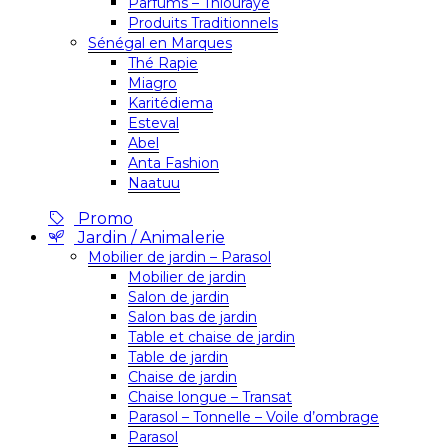
Parfums – Thiouraye
Produits Traditionnels
Sénégal en Marques
Thé Rapie
Miagro
Karitédiema
Esteval
Abel
Anta Fashion
Naatuu
Promo
Jardin / Animalerie
Mobilier de jardin – Parasol
Mobilier de jardin
Salon de jardin
Salon bas de jardin
Table et chaise de jardin
Table de jardin
Chaise de jardin
Chaise longue – Transat
Parasol – Tonnelle – Voile d’ombrage
Parasol