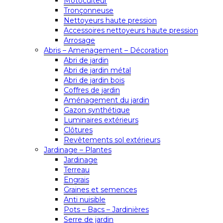
Motoculteur
Tronçonneuse
Nettoyeurs haute pression
Accessoires nettoyeurs haute pression
Arrosage
Abris – Amenagement – Décoration
Abri de jardin
Abri de jardin métal
Abri de jardin bois
Coffres de jardin
Aménagement du jardin
Gazon synthétique
Luminaires extérieurs
Clôtures
Revêtements sol extérieurs
Jardinage – Plantes
Jardinage
Terreau
Engrais
Graines et semences
Anti nuisible
Pots – Bacs – Jardinières
Serre de jardin