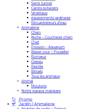
Serre tunnel
Carrés potagers
Végétaux
équipements jardinage
Récupérateurs d’eau
Animalerie
Chien
Niche – Couchage chien
Chat
Poisson – Aquarium
Basse cour – Poulailler
Rongeur
Oiseau
Reptile
Bétails
Tous les animaux
Animal
Moutons
Notre espace marques
Promo
Jardin / Animalerie
Mobilier de jardin – Parasol