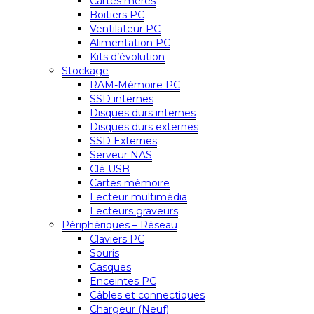
Cartes mères
Boitiers PC
Ventilateur PC
Alimentation PC
Kits d’évolution
Stockage
RAM-Mémoire PC
SSD internes
Disques durs internes
Disques durs externes
SSD Externes
Serveur NAS
Clé USB
Cartes mémoire
Lecteur multimédia
Lecteurs graveurs
Périphériques – Réseau
Claviers PC
Souris
Casques
Enceintes PC
Câbles et connectiques
Chargeur (Neuf)