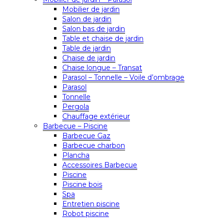
Mobilier de jardin
Salon de jardin
Salon bas de jardin
Table et chaise de jardin
Table de jardin
Chaise de jardin
Chaise longue – Transat
Parasol – Tonnelle – Voile d’ombrage
Parasol
Tonnelle
Pergola
Chauffage extérieur
Barbecue – Piscine
Barbecue Gaz
Barbecue charbon
Plancha
Accessoires Barbecue
Piscine
Piscine bois
Spa
Entretien piscine
Robot piscine