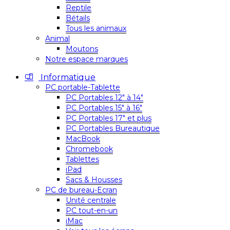
Reptile
Bétails
Tous les animaux
Animal
Moutons
Notre espace marques
Informatique
PC portable-Tablette
PC Portables 12″ à 14″
PC Portables 15″ à 16″
PC Portables 17″ et plus
PC Portables Bureautique
MacBook
Chromebook
Tablettes
iPad
Sacs & Housses
PC de bureau-Ecran
Unité centrale
PC tout-en-un
iMac