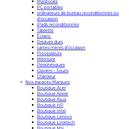
Macbooks
PC portables
ordinateurs de bureau reconditionnés ou
d’occasion
iPads reconditionnés
Tablette
Écrans
Disques durs
cartes mères d’occasion
Processeurs
Mémoire
Périphériques
Claviers – Souris
Chargeur
Nos espaces Marques
Boutique Acer
Boutique Apple
Boutique Asus
Boutique HP
Boutique Intel
Boutique Lenovo
Boutique Logitech
Boutique Msi