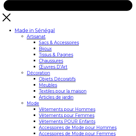
Made in Sénégal
Artisanat
Sacs & Accessoires
Bijoux
Tissus & Pagnes
Chaussures
Œuvres D’Art
Décoration
Objets Décoratifs
Meubles
Textiles pour la maison
Articles de jardin
Mode
Vêtements pour Hommes
Vêtements pour Femmes
Vêtements POUR Enfants
Accessoires de Mode pour Hommes
Accessoires de Mode pour Femmes