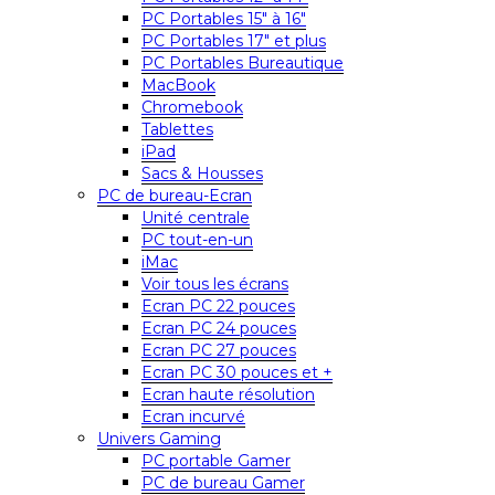
PC Portables 15″ à 16″
PC Portables 17″ et plus
PC Portables Bureautique
MacBook
Chromebook
Tablettes
iPad
Sacs & Housses
PC de bureau-Ecran
Unité centrale
PC tout-en-un
iMac
Voir tous les écrans
Ecran PC 22 pouces
Ecran PC 24 pouces
Ecran PC 27 pouces
Ecran PC 30 pouces et +
Ecran haute résolution
Ecran incurvé
Univers Gaming
PC portable Gamer
PC de bureau Gamer