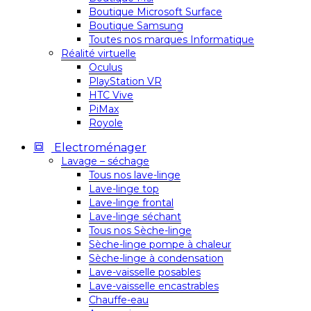
Boutique Microsoft Surface
Boutique Samsung
Toutes nos marques Informatique
Réalité virtuelle
Oculus
PlayStation VR
HTC Vive
PiMax
Royole
Electroménager
Lavage – séchage
Tous nos lave-linge
Lave-linge top
Lave-linge frontal
Lave-linge séchant
Tous nos Sèche-linge
Sèche-linge pompe à chaleur
Sèche-linge à condensation
Lave-vaisselle posables
Lave-vaisselle encastrables
Chauffe-eau