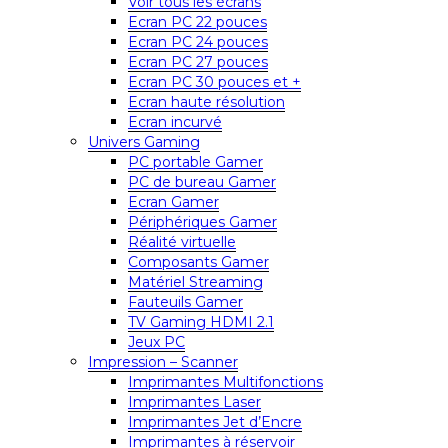
Voir tous les écrans
Ecran PC 22 pouces
Ecran PC 24 pouces
Ecran PC 27 pouces
Ecran PC 30 pouces et +
Ecran haute résolution
Ecran incurvé
Univers Gaming
PC portable Gamer
PC de bureau Gamer
Ecran Gamer
Périphériques Gamer
Réalité virtuelle
Composants Gamer
Matériel Streaming
Fauteuils Gamer
TV Gaming HDMI 2.1
Jeux PC
Impression – Scanner
Imprimantes Multifonctions
Imprimantes Laser
Imprimantes Jet d’Encre
Imprimantes à réservoir