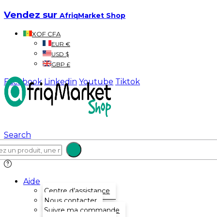
Vendez sur
AfriqMarket Shop
XOF CFA
EUR €
USD $
GBP £
Facebook
Linkedin
Youtube
Tiktok
Search
Aide
Centre d’assistance
Nous contacter
Suivre ma commande