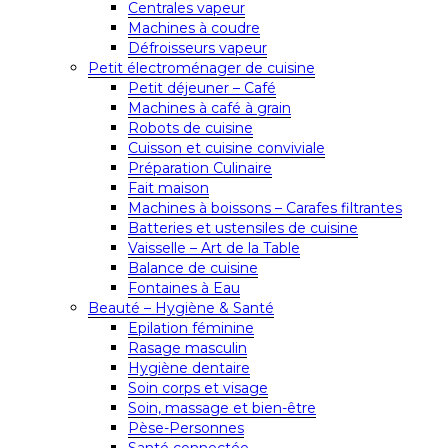
Centrales vapeur
Machines à coudre
Défroisseurs vapeur
Petit électroménager de cuisine
Petit déjeuner – Café
Machines à café à grain
Robots de cuisine
Cuisson et cuisine conviviale
Préparation Culinaire
Fait maison
Machines à boissons – Carafes filtrantes
Batteries et ustensiles de cuisine
Vaisselle – Art de la Table
Balance de cuisine
Fontaines à Eau
Beauté – Hygiène & Santé
Epilation féminine
Rasage masculin
Hygiène dentaire
Soin corps et visage
Soin, massage et bien-être
Pèse-Personnes