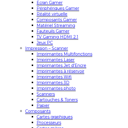
Ecran Gamer
Périphériques Gamer
Réalité virtuelle
Composants Gamer
Matériel Streaming
Fauteuils Gamer
TV Gaming HDMI 2.1
Jeux PC
Impression – Scanner
Imprimantes Multifonctions
Imprimantes Laser
Imprimantes Jet d’Encre
Imprimantes à réservoir
Imprimantes Wifi
Imprimantes 3D
Imprimantes photo
Scanners
Cartouches & Toners
Papier
Composants
Cartes graphiques
Processeurs