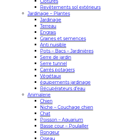
Clôtures
Revêtements sol extérieurs
Jardinage – Plantes
Jardinage
Terreau
Engrais
Graines et semences
Anti nuisible
Pots – Bacs – Jardinières
Serre de jardin
Serre tunnel
Carrés potagers
Végétaux
équipements jardinage
Récupérateurs d’eau
Animalerie
Chien
Niche – Couchage chien
Chat
Poisson – Aquarium
Basse cour – Poulailler
Rongeur
Oiseau