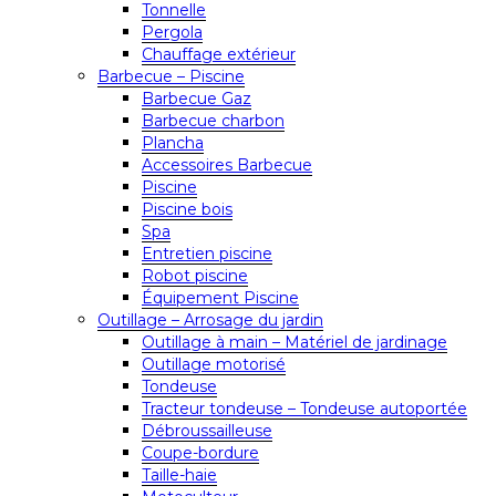
Tonnelle
Pergola
Chauffage extérieur
Barbecue – Piscine
Barbecue Gaz
Barbecue charbon
Plancha
Accessoires Barbecue
Piscine
Piscine bois
Spa
Entretien piscine
Robot piscine
Équipement Piscine
Outillage – Arrosage du jardin
Outillage à main – Matériel de jardinage
Outillage motorisé
Tondeuse
Tracteur tondeuse – Tondeuse autoportée
Débroussailleuse
Coupe-bordure
Taille-haie