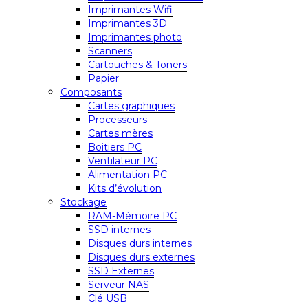
Imprimantes Wifi
Imprimantes 3D
Imprimantes photo
Scanners
Cartouches & Toners
Papier
Composants
Cartes graphiques
Processeurs
Cartes mères
Boitiers PC
Ventilateur PC
Alimentation PC
Kits d’évolution
Stockage
RAM-Mémoire PC
SSD internes
Disques durs internes
Disques durs externes
SSD Externes
Serveur NAS
Clé USB