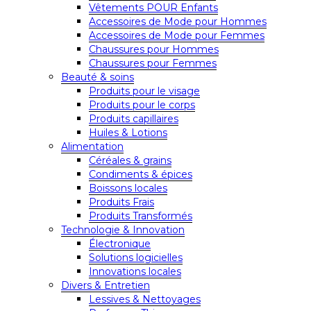
Vêtements POUR Enfants
Accessoires de Mode pour Hommes
Accessoires de Mode pour Femmes
Chaussures pour Hommes
Chaussures pour Femmes
Beauté & soins
Produits pour le visage
Produits pour le corps
Produits capillaires
Huiles & Lotions
Alimentation
Céréales & grains
Condiments & épices
Boissons locales
Produits Frais
Produits Transformés
Technologie & Innovation
Électronique
Solutions logicielles
Innovations locales
Divers & Entretien
Lessives & Nettoyages