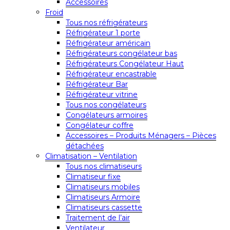
Accessoires
Froid
Tous nos réfrigérateurs
Réfrigérateur 1 porte
Réfrigérateur américain
Réfrigérateurs congélateur bas
Réfrigérateurs Congélateur Haut
Réfrigérateur encastrable
Réfrigérateur Bar
Réfrigérateur vitrine
Tous nos congélateurs
Congélateurs armoires
Congélateur coffre
Accessoires – Produits Ménagers – Pièces
détachées
Climatisation – Ventilation
Tous nos climatiseurs
Climatiseur fixe
Climatiseurs mobiles
Climatiseurs Armoire
Climatiseurs cassette
Traitement de l’air
Ventilateur