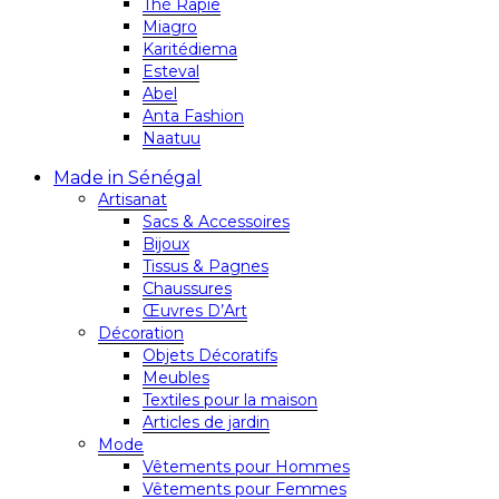
Thé Rapie
Miagro
Karitédiema
Esteval
Abel
Anta Fashion
Naatuu
Made in Sénégal
Artisanat
Sacs & Accessoires
Bijoux
Tissus & Pagnes
Chaussures
Œuvres D’Art
Décoration
Objets Décoratifs
Meubles
Textiles pour la maison
Articles de jardin
Mode
Vêtements pour Hommes
Vêtements pour Femmes