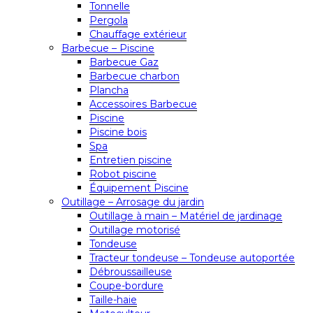
Tonnelle
Pergola
Chauffage extérieur
Barbecue – Piscine
Barbecue Gaz
Barbecue charbon
Plancha
Accessoires Barbecue
Piscine
Piscine bois
Spa
Entretien piscine
Robot piscine
Équipement Piscine
Outillage – Arrosage du jardin
Outillage à main – Matériel de jardinage
Outillage motorisé
Tondeuse
Tracteur tondeuse – Tondeuse autoportée
Débroussailleuse
Coupe-bordure
Taille-haie