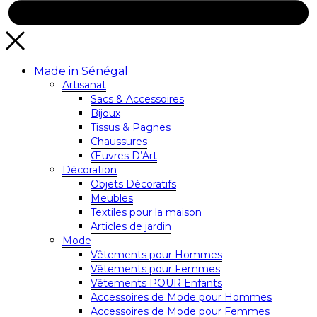
Made in Sénégal
Artisanat
Sacs & Accessoires
Bijoux
Tissus & Pagnes
Chaussures
Œuvres D’Art
Décoration
Objets Décoratifs
Meubles
Textiles pour la maison
Articles de jardin
Mode
Vêtements pour Hommes
Vêtements pour Femmes
Vêtements POUR Enfants
Accessoires de Mode pour Hommes
Accessoires de Mode pour Femmes