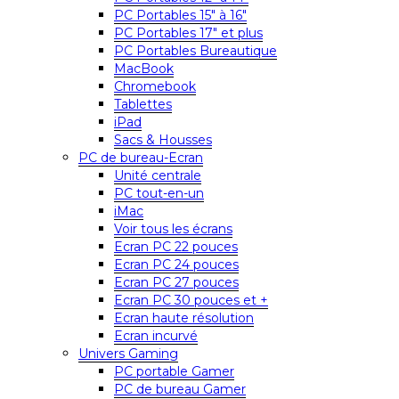
PC Portables 15″ à 16″
PC Portables 17″ et plus
PC Portables Bureautique
MacBook
Chromebook
Tablettes
iPad
Sacs & Housses
PC de bureau-Ecran
Unité centrale
PC tout-en-un
iMac
Voir tous les écrans
Ecran PC 22 pouces
Ecran PC 24 pouces
Ecran PC 27 pouces
Ecran PC 30 pouces et +
Ecran haute résolution
Ecran incurvé
Univers Gaming
PC portable Gamer
PC de bureau Gamer