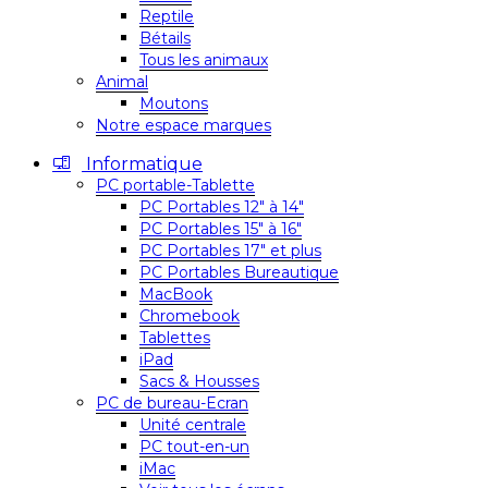
Reptile
Bétails
Tous les animaux
Animal
Moutons
Notre espace marques
Informatique
PC portable-Tablette
PC Portables 12″ à 14″
PC Portables 15″ à 16″
PC Portables 17″ et plus
PC Portables Bureautique
MacBook
Chromebook
Tablettes
iPad
Sacs & Housses
PC de bureau-Ecran
Unité centrale
PC tout-en-un
iMac