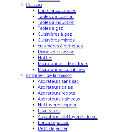
Cuisson
Fours encastrables
Tables de cuisson
Tables à induction
Tables à gaz
Cuisinières à gaz
Cuisinières mixtes
cuisinières électriques
Pianos de cuisson
Hottes
Micro-ondes – Mini-fours
Micro-ondes combinés
Entretien de la maison
Aspirateurs sans sac
Aspirateurs balais
Aspirateurs robots
Aspirateurs traîneaux
Nettoyeurs vapeur
Lave-vitres
Aspirateurs nettoyeurs de sol
Fers à repasser
Petit déjeuner