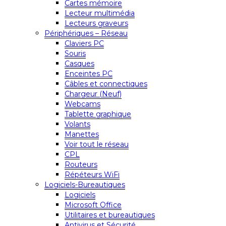
Cartes mémoire
Lecteur multimédia
Lecteurs graveurs
Périphériques – Réseau
Claviers PC
Souris
Casques
Enceintes PC
Câbles et connectiques
Chargeur (Neuf)
Webcams
Tablette graphique
Volants
Manettes
Voir tout le réseau
CPL
Routeurs
Répéteurs WiFi
Logiciels-Bureautiques
Logiciels
Microsoft Office
Utilitaires et bureautiques
Antivirus et Sécurité