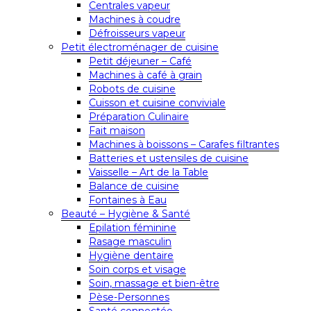
Centrales vapeur
Machines à coudre
Défroisseurs vapeur
Petit électroménager de cuisine
Petit déjeuner – Café
Machines à café à grain
Robots de cuisine
Cuisson et cuisine conviviale
Préparation Culinaire
Fait maison
Machines à boissons – Carafes filtrantes
Batteries et ustensiles de cuisine
Vaisselle – Art de la Table
Balance de cuisine
Fontaines à Eau
Beauté – Hygiène & Santé
Epilation féminine
Rasage masculin
Hygiène dentaire
Soin corps et visage
Soin, massage et bien-être
Pèse-Personnes