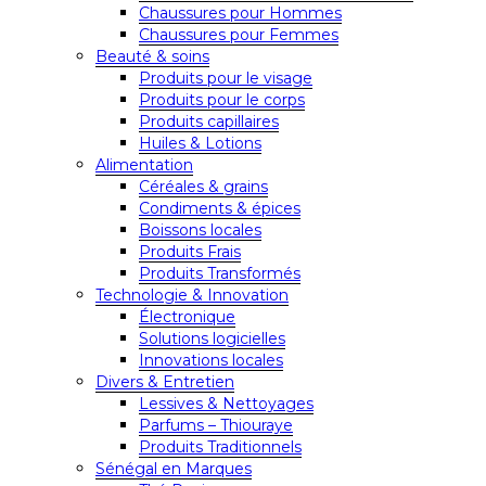
Chaussures pour Hommes
Chaussures pour Femmes
Beauté & soins
Produits pour le visage
Produits pour le corps
Produits capillaires
Huiles & Lotions
Alimentation
Céréales & grains
Condiments & épices
Boissons locales
Produits Frais
Produits Transformés
Technologie & Innovation
Électronique
Solutions logicielles
Innovations locales
Divers & Entretien
Lessives & Nettoyages
Parfums – Thiouraye
Produits Traditionnels
Sénégal en Marques