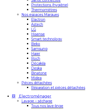
Santé connectée
Protections (hygiène)
Thermomètres
Nos espaces Marques
Elactron
Astech
LG
Hisense
Smart technology
Beko
Samsung
Haier
Roch
Décakila
Deska
Binatone
Midea
Pièces détachées
Réparation et pièces détachées
Electroménager
Lavage – séchage
Tous nos lave-linge