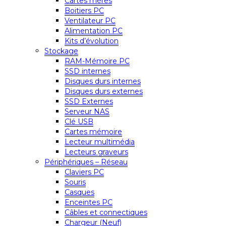
Cartes mères
Boitiers PC
Ventilateur PC
Alimentation PC
Kits d’évolution
Stockage
RAM-Mémoire PC
SSD internes
Disques durs internes
Disques durs externes
SSD Externes
Serveur NAS
Clé USB
Cartes mémoire
Lecteur multimédia
Lecteurs graveurs
Périphériques – Réseau
Claviers PC
Souris
Casques
Enceintes PC
Câbles et connectiques
Chargeur (Neuf)