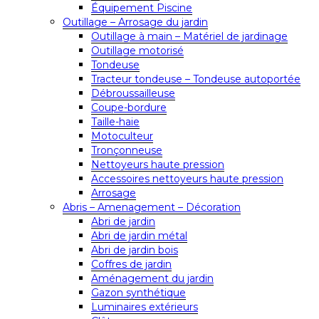
Équipement Piscine
Outillage – Arrosage du jardin
Outillage à main – Matériel de jardinage
Outillage motorisé
Tondeuse
Tracteur tondeuse – Tondeuse autoportée
Débroussailleuse
Coupe-bordure
Taille-haie
Motoculteur
Tronçonneuse
Nettoyeurs haute pression
Accessoires nettoyeurs haute pression
Arrosage
Abris – Amenagement – Décoration
Abri de jardin
Abri de jardin métal
Abri de jardin bois
Coffres de jardin
Aménagement du jardin
Gazon synthétique
Luminaires extérieurs