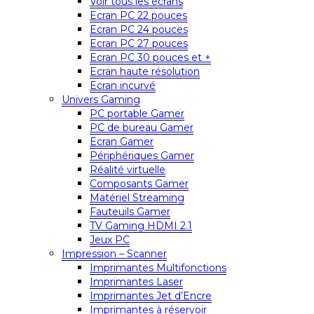
Voir tous les écrans
Ecran PC 22 pouces
Ecran PC 24 pouces
Ecran PC 27 pouces
Ecran PC 30 pouces et +
Ecran haute résolution
Ecran incurvé
Univers Gaming
PC portable Gamer
PC de bureau Gamer
Ecran Gamer
Périphériques Gamer
Réalité virtuelle
Composants Gamer
Matériel Streaming
Fauteuils Gamer
TV Gaming HDMI 2.1
Jeux PC
Impression – Scanner
Imprimantes Multifonctions
Imprimantes Laser
Imprimantes Jet d’Encre
Imprimantes à réservoir