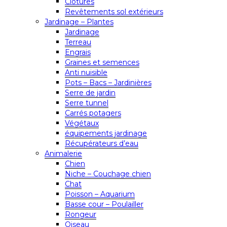
Clôtures
Revêtements sol extérieurs
Jardinage – Plantes
Jardinage
Terreau
Engrais
Graines et semences
Anti nuisible
Pots – Bacs – Jardinières
Serre de jardin
Serre tunnel
Carrés potagers
Végétaux
équipements jardinage
Récupérateurs d’eau
Animalerie
Chien
Niche – Couchage chien
Chat
Poisson – Aquarium
Basse cour – Poulailler
Rongeur
Oiseau