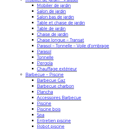
Mobilier de jardin
Salon de jardin
Salon bas de jardin
Table et chaise de jardin
Table de jardin
Chaise de jardin
Chaise longue – Transat
Parasol – Tonnelle – Voile d’ombrage
Parasol
Tonnelle
Pergola
Chauffage extérieur
Barbecue – Piscine
Barbecue Gaz
Barbecue charbon
Plancha
Accessoires Barbecue
Piscine
Piscine bois
Spa
Entretien piscine
Robot piscine