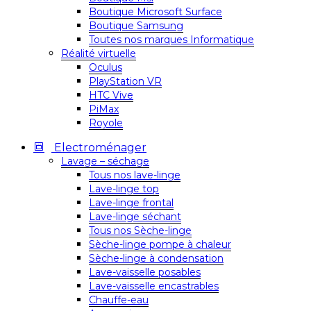
Boutique Microsoft Surface
Boutique Samsung
Toutes nos marques Informatique
Réalité virtuelle
Oculus
PlayStation VR
HTC Vive
PiMax
Royole
Electroménager
Lavage – séchage
Tous nos lave-linge
Lave-linge top
Lave-linge frontal
Lave-linge séchant
Tous nos Sèche-linge
Sèche-linge pompe à chaleur
Sèche-linge à condensation
Lave-vaisselle posables
Lave-vaisselle encastrables
Chauffe-eau