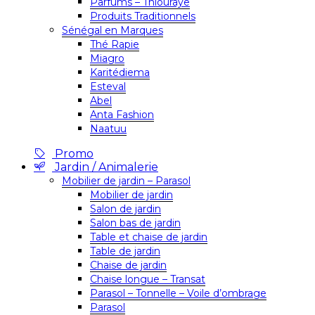
Parfums – Thiouraye
Produits Traditionnels
Sénégal en Marques
Thé Rapie
Miagro
Karitédiema
Esteval
Abel
Anta Fashion
Naatuu
Promo
Jardin / Animalerie
Mobilier de jardin – Parasol
Mobilier de jardin
Salon de jardin
Salon bas de jardin
Table et chaise de jardin
Table de jardin
Chaise de jardin
Chaise longue – Transat
Parasol – Tonnelle – Voile d’ombrage
Parasol