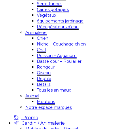
Serre tunnel
Carrés potagers
Végétaux
équipements jardinage
Récupérateurs d’eau
Animalerie
Chien
Niche – Couchage chien
Chat
Poisson – Aquarium
Basse cour – Poulailler
Rongeur
Oiseau
Reptile
Bétails
Tous les animaux
Animal
Moutons
Notre espace marques
Promo
Jardin / Animalerie
Mobilier de jardin – Parasol