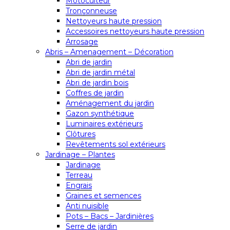
Motoculteur
Tronçonneuse
Nettoyeurs haute pression
Accessoires nettoyeurs haute pression
Arrosage
Abris – Amenagement – Décoration
Abri de jardin
Abri de jardin métal
Abri de jardin bois
Coffres de jardin
Aménagement du jardin
Gazon synthétique
Luminaires extérieurs
Clôtures
Revêtements sol extérieurs
Jardinage – Plantes
Jardinage
Terreau
Engrais
Graines et semences
Anti nuisible
Pots – Bacs – Jardinières
Serre de jardin