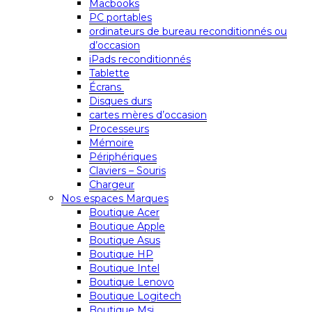
Macbooks
PC portables
ordinateurs de bureau reconditionnés ou
d’occasion
iPads reconditionnés
Tablette
Écrans
Disques durs
cartes mères d’occasion
Processeurs
Mémoire
Périphériques
Claviers – Souris
Chargeur
Nos espaces Marques
Boutique Acer
Boutique Apple
Boutique Asus
Boutique HP
Boutique Intel
Boutique Lenovo
Boutique Logitech
Boutique Msi