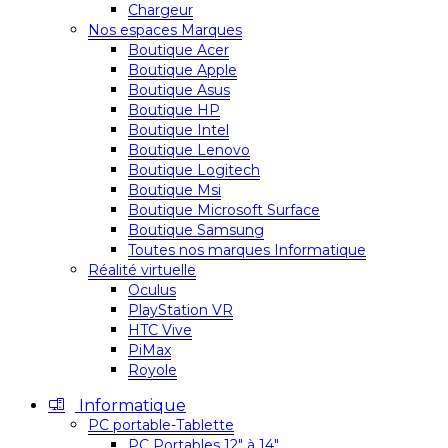
Chargeur
Nos espaces Marques
Boutique Acer
Boutique Apple
Boutique Asus
Boutique HP
Boutique Intel
Boutique Lenovo
Boutique Logitech
Boutique Msi
Boutique Microsoft Surface
Boutique Samsung
Toutes nos marques Informatique
Réalité virtuelle
Oculus
PlayStation VR
HTC Vive
PiMax
Royole
Informatique
PC portable-Tablette
PC Portables 12″ à 14″