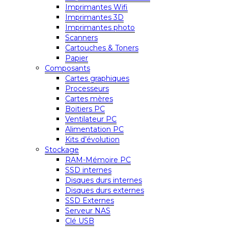
Imprimantes Wifi
Imprimantes 3D
Imprimantes photo
Scanners
Cartouches & Toners
Papier
Composants
Cartes graphiques
Processeurs
Cartes mères
Boitiers PC
Ventilateur PC
Alimentation PC
Kits d’évolution
Stockage
RAM-Mémoire PC
SSD internes
Disques durs internes
Disques durs externes
SSD Externes
Serveur NAS
Clé USB