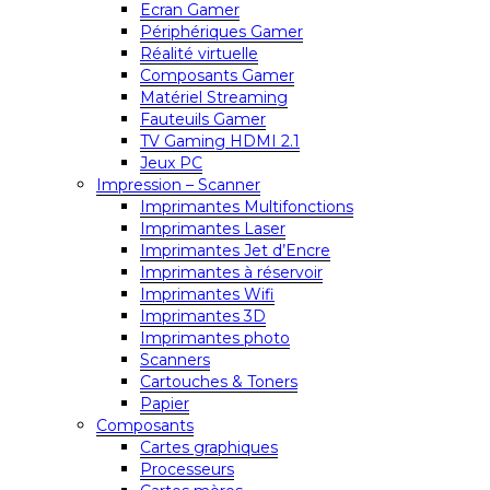
Ecran Gamer
Périphériques Gamer
Réalité virtuelle
Composants Gamer
Matériel Streaming
Fauteuils Gamer
TV Gaming HDMI 2.1
Jeux PC
Impression – Scanner
Imprimantes Multifonctions
Imprimantes Laser
Imprimantes Jet d’Encre
Imprimantes à réservoir
Imprimantes Wifi
Imprimantes 3D
Imprimantes photo
Scanners
Cartouches & Toners
Papier
Composants
Cartes graphiques
Processeurs