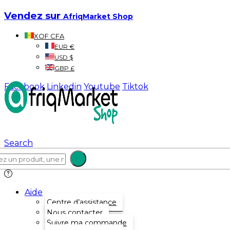
Vendez sur
AfriqMarket Shop
XOF CFA
EUR €
USD $
GBP £
Facebook
Linkedin
Youtube
Tiktok
Search
Aide
Centre d’assistance
Nous contacter
Suivre ma commande