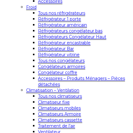
Accessoires
Froid
Tous nos réfrigérateurs
Réfrigérateur 1 porte
Réfrigérateur américain
Réfrigérateurs congélateur bas
Réfrigérateurs Congélateur Haut
Réfrigérateur encastrable
Réfrigérateur Bar
Réfrigérateur vitrine
Tous nos congélateurs
Congélateurs armoires
Congélateur coffre
Accessoires – Produits Ménagers – Pièces
détachées
Climatisation – Ventilation
Tous nos climatiseurs
Climatiseur fixe
Climatiseurs mobiles
Climatiseurs Armoire
Climatiseurs cassette
Traitement de l’air
Ventilateur