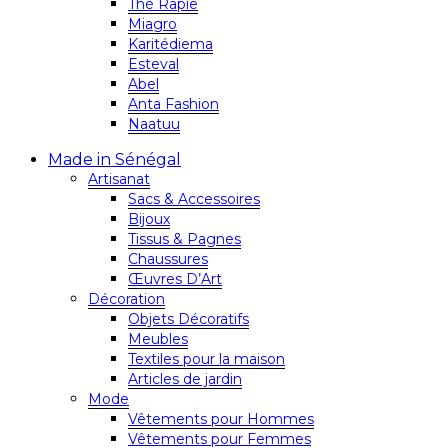
Thé Rapie
Miagro
Karitédiema
Esteval
Abel
Anta Fashion
Naatuu
Made in Sénégal
Artisanat
Sacs & Accessoires
Bijoux
Tissus & Pagnes
Chaussures
Œuvres D’Art
Décoration
Objets Décoratifs
Meubles
Textiles pour la maison
Articles de jardin
Mode
Vêtements pour Hommes
Vêtements pour Femmes