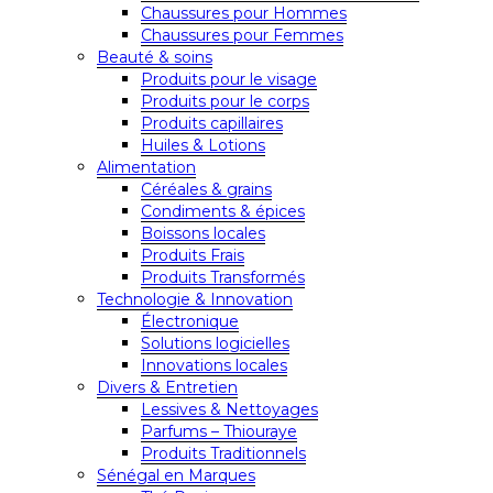
Chaussures pour Hommes
Chaussures pour Femmes
Beauté & soins
Produits pour le visage
Produits pour le corps
Produits capillaires
Huiles & Lotions
Alimentation
Céréales & grains
Condiments & épices
Boissons locales
Produits Frais
Produits Transformés
Technologie & Innovation
Électronique
Solutions logicielles
Innovations locales
Divers & Entretien
Lessives & Nettoyages
Parfums – Thiouraye
Produits Traditionnels
Sénégal en Marques