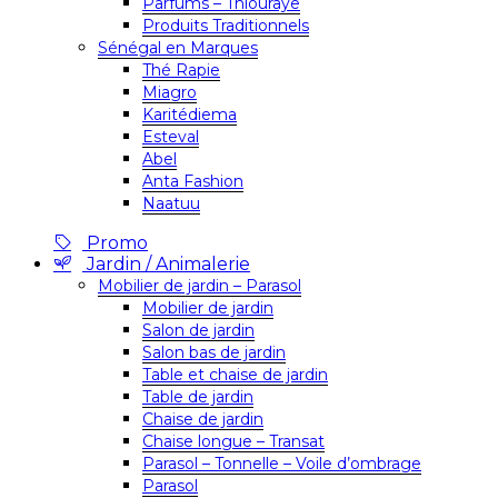
Parfums – Thiouraye
Produits Traditionnels
Sénégal en Marques
Thé Rapie
Miagro
Karitédiema
Esteval
Abel
Anta Fashion
Naatuu
Promo
Jardin / Animalerie
Mobilier de jardin – Parasol
Mobilier de jardin
Salon de jardin
Salon bas de jardin
Table et chaise de jardin
Table de jardin
Chaise de jardin
Chaise longue – Transat
Parasol – Tonnelle – Voile d’ombrage
Parasol