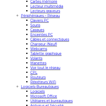
Cartes mémoire
Lecteur multimédia
Lecteurs graveurs
Périphériques – Réseau
Claviers PC
Souris
Casques
Enceintes PC
Câbles et connectiques
Chargeur (Neuf)
Webcams
Tablette graphique
Volants
Manettes
Voir tout le réseau
CPL
Routeurs
Répéteurs WiFi
Logiciels-Bureautiques
Logiciels
Microsoft Office
Utilitaires et bureautiques
Antivirus et Sécurité