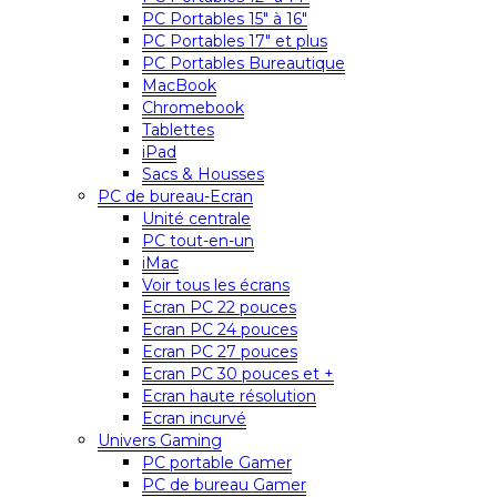
PC Portables 15″ à 16″
PC Portables 17″ et plus
PC Portables Bureautique
MacBook
Chromebook
Tablettes
iPad
Sacs & Housses
PC de bureau-Ecran
Unité centrale
PC tout-en-un
iMac
Voir tous les écrans
Ecran PC 22 pouces
Ecran PC 24 pouces
Ecran PC 27 pouces
Ecran PC 30 pouces et +
Ecran haute résolution
Ecran incurvé
Univers Gaming
PC portable Gamer
PC de bureau Gamer