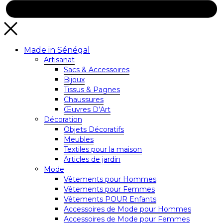
Made in Sénégal
Artisanat
Sacs & Accessoires
Bijoux
Tissus & Pagnes
Chaussures
Œuvres D’Art
Décoration
Objets Décoratifs
Meubles
Textiles pour la maison
Articles de jardin
Mode
Vêtements pour Hommes
Vêtements pour Femmes
Vêtements POUR Enfants
Accessoires de Mode pour Hommes
Accessoires de Mode pour Femmes