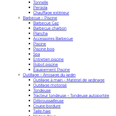
Tonnelle
Pergola
Chauffage extérieur
Barbecue – Piscine
Barbecue Gaz
Barbecue charbon
Plancha
Accessoires Barbecue
Piscine
Piscine bois
Spa
Entretien piscine
Robot piscine
Équipement Piscine
Outillage – Arrosage du jardin
Outillage à main – Matériel de jardinage
Outillage motorisé
Tondeuse
Tracteur tondeuse – Tondeuse autoportée
Débroussailleuse
Coupe-bordure
Taille-haie