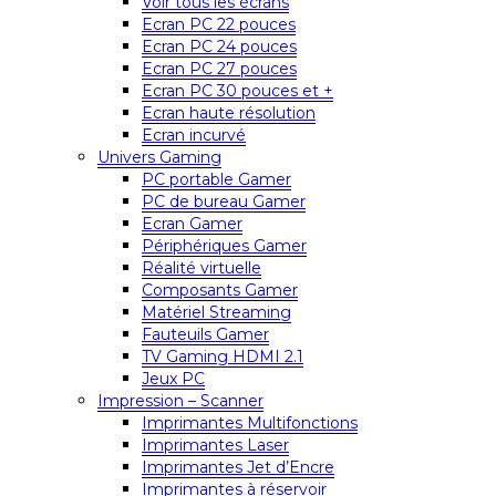
Voir tous les écrans
Ecran PC 22 pouces
Ecran PC 24 pouces
Ecran PC 27 pouces
Ecran PC 30 pouces et +
Ecran haute résolution
Ecran incurvé
Univers Gaming
PC portable Gamer
PC de bureau Gamer
Ecran Gamer
Périphériques Gamer
Réalité virtuelle
Composants Gamer
Matériel Streaming
Fauteuils Gamer
TV Gaming HDMI 2.1
Jeux PC
Impression – Scanner
Imprimantes Multifonctions
Imprimantes Laser
Imprimantes Jet d’Encre
Imprimantes à réservoir