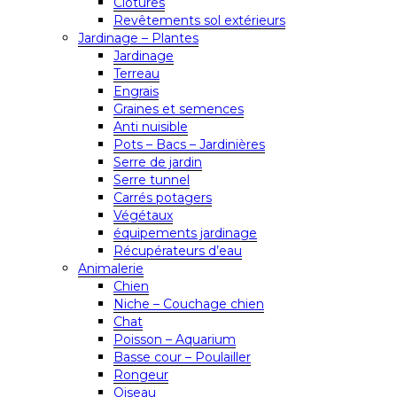
Clôtures
Revêtements sol extérieurs
Jardinage – Plantes
Jardinage
Terreau
Engrais
Graines et semences
Anti nuisible
Pots – Bacs – Jardinières
Serre de jardin
Serre tunnel
Carrés potagers
Végétaux
équipements jardinage
Récupérateurs d’eau
Animalerie
Chien
Niche – Couchage chien
Chat
Poisson – Aquarium
Basse cour – Poulailler
Rongeur
Oiseau