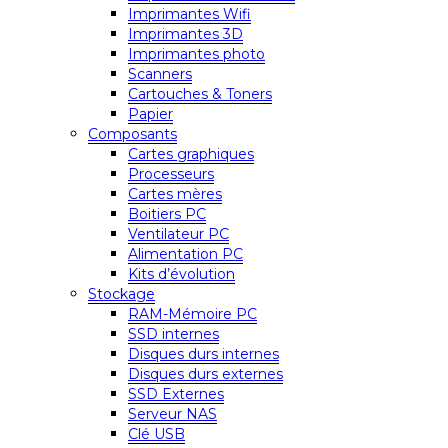
Imprimantes Wifi
Imprimantes 3D
Imprimantes photo
Scanners
Cartouches & Toners
Papier
Composants
Cartes graphiques
Processeurs
Cartes mères
Boitiers PC
Ventilateur PC
Alimentation PC
Kits d’évolution
Stockage
RAM-Mémoire PC
SSD internes
Disques durs internes
Disques durs externes
SSD Externes
Serveur NAS
Clé USB