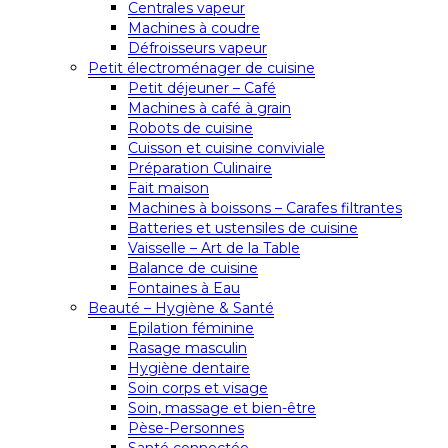
Centrales vapeur
Machines à coudre
Défroisseurs vapeur
Petit électroménager de cuisine
Petit déjeuner – Café
Machines à café à grain
Robots de cuisine
Cuisson et cuisine conviviale
Préparation Culinaire
Fait maison
Machines à boissons – Carafes filtrantes
Batteries et ustensiles de cuisine
Vaisselle – Art de la Table
Balance de cuisine
Fontaines à Eau
Beauté – Hygiène & Santé
Epilation féminine
Rasage masculin
Hygiène dentaire
Soin corps et visage
Soin, massage et bien-être
Pèse-Personnes