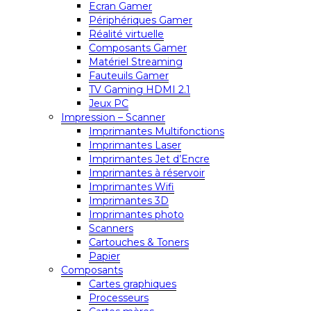
Ecran Gamer
Périphériques Gamer
Réalité virtuelle
Composants Gamer
Matériel Streaming
Fauteuils Gamer
TV Gaming HDMI 2.1
Jeux PC
Impression – Scanner
Imprimantes Multifonctions
Imprimantes Laser
Imprimantes Jet d’Encre
Imprimantes à réservoir
Imprimantes Wifi
Imprimantes 3D
Imprimantes photo
Scanners
Cartouches & Toners
Papier
Composants
Cartes graphiques
Processeurs