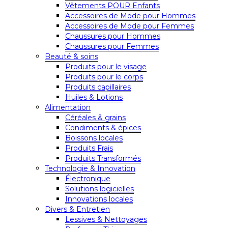
Vêtements POUR Enfants
Accessoires de Mode pour Hommes
Accessoires de Mode pour Femmes
Chaussures pour Hommes
Chaussures pour Femmes
Beauté & soins
Produits pour le visage
Produits pour le corps
Produits capillaires
Huiles & Lotions
Alimentation
Céréales & grains
Condiments & épices
Boissons locales
Produits Frais
Produits Transformés
Technologie & Innovation
Électronique
Solutions logicielles
Innovations locales
Divers & Entretien
Lessives & Nettoyages