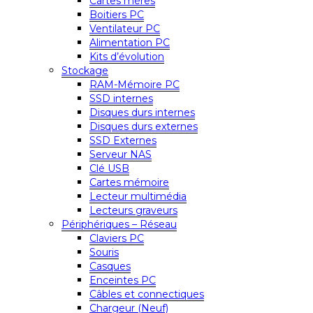
Cartes mères
Boitiers PC
Ventilateur PC
Alimentation PC
Kits d’évolution
Stockage
RAM-Mémoire PC
SSD internes
Disques durs internes
Disques durs externes
SSD Externes
Serveur NAS
Clé USB
Cartes mémoire
Lecteur multimédia
Lecteurs graveurs
Périphériques – Réseau
Claviers PC
Souris
Casques
Enceintes PC
Câbles et connectiques
Chargeur (Neuf)