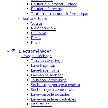
Boutique Microsoft Surface
Boutique Samsung
Toutes nos marques Informatique
Réalité virtuelle
Oculus
PlayStation VR
HTC Vive
PiMax
Royole
Electroménager
Lavage – séchage
Tous nos lave-linge
Lave-linge top
Lave-linge frontal
Lave-linge séchant
Tous nos Sèche-linge
Sèche-linge pompe à chaleur
Sèche-linge à condensation
Lave-vaisselle posables
Lave-vaisselle encastrables
Chauffe-eau