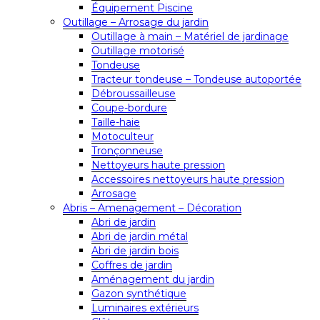
Équipement Piscine
Outillage – Arrosage du jardin
Outillage à main – Matériel de jardinage
Outillage motorisé
Tondeuse
Tracteur tondeuse – Tondeuse autoportée
Débroussailleuse
Coupe-bordure
Taille-haie
Motoculteur
Tronçonneuse
Nettoyeurs haute pression
Accessoires nettoyeurs haute pression
Arrosage
Abris – Amenagement – Décoration
Abri de jardin
Abri de jardin métal
Abri de jardin bois
Coffres de jardin
Aménagement du jardin
Gazon synthétique
Luminaires extérieurs