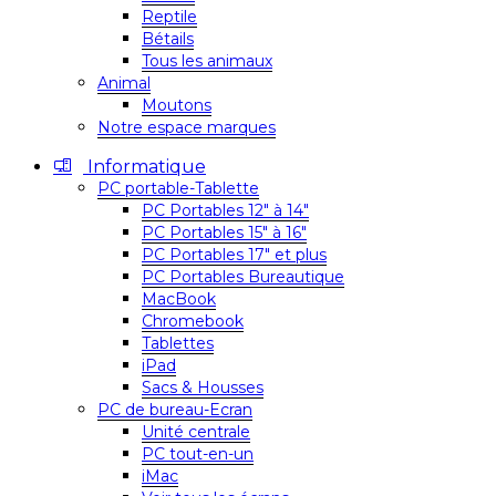
Reptile
Bétails
Tous les animaux
Animal
Moutons
Notre espace marques
Informatique
PC portable-Tablette
PC Portables 12″ à 14″
PC Portables 15″ à 16″
PC Portables 17″ et plus
PC Portables Bureautique
MacBook
Chromebook
Tablettes
iPad
Sacs & Housses
PC de bureau-Ecran
Unité centrale
PC tout-en-un
iMac