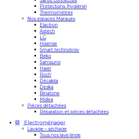
Santé connectée
Protections (hygiène)
Thermomètres
Nos espaces Marques
Elactron
Astech
LG
Hisense
Smart technology
Beko
Samsung
Haier
Roch
Décakila
Deska
Binatone
Midea
Pièces détachées
Réparation et pièces détachées
Electroménager
Lavage – séchage
Tous nos lave-linge