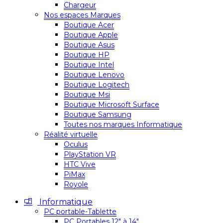
Chargeur
Nos espaces Marques
Boutique Acer
Boutique Apple
Boutique Asus
Boutique HP
Boutique Intel
Boutique Lenovo
Boutique Logitech
Boutique Msi
Boutique Microsoft Surface
Boutique Samsung
Toutes nos marques Informatique
Réalité virtuelle
Oculus
PlayStation VR
HTC Vive
PiMax
Royole
Informatique
PC portable-Tablette
PC Portables 12″ à 14″