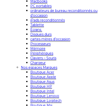
Macbooks
PC portables
ordinateurs de bureau reconditionnés ou
d’occasion
iPads reconditionnés
Tablette
Écrans
Disques durs
cartes mères d’occasion
Processeurs
Mémoire
Périphériques
Claviers – Souris
Chargeur
Nos espaces Marques
Boutique Acer
Boutique Apple
Boutique Asus
Boutique HP
Boutique Intel
Boutique Lenovo
Boutique Logitech
Boutique Msi