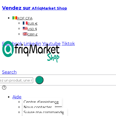
Vendez sur
AfriqMarket Shop
XOF CFA
EUR €
USD $
GBP £
Facebook
Linkedin
Youtube
Tiktok
Search
Aide
Centre d’assistance
Nous contacter
Suivre ma commande