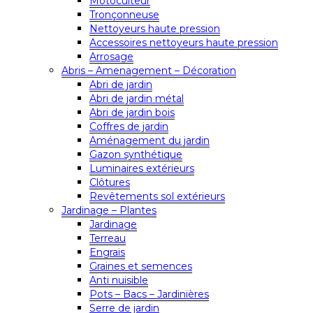
Motoculteur
Tronçonneuse
Nettoyeurs haute pression
Accessoires nettoyeurs haute pression
Arrosage
Abris – Amenagement – Décoration
Abri de jardin
Abri de jardin métal
Abri de jardin bois
Coffres de jardin
Aménagement du jardin
Gazon synthétique
Luminaires extérieurs
Clôtures
Revêtements sol extérieurs
Jardinage – Plantes
Jardinage
Terreau
Engrais
Graines et semences
Anti nuisible
Pots – Bacs – Jardinières
Serre de jardin