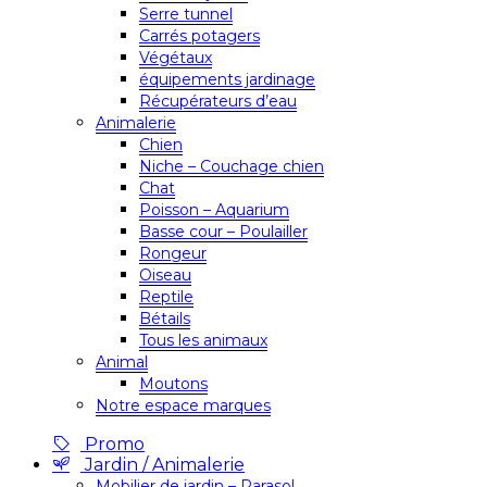
Serre tunnel
Carrés potagers
Végétaux
équipements jardinage
Récupérateurs d’eau
Animalerie
Chien
Niche – Couchage chien
Chat
Poisson – Aquarium
Basse cour – Poulailler
Rongeur
Oiseau
Reptile
Bétails
Tous les animaux
Animal
Moutons
Notre espace marques
Promo
Jardin / Animalerie
Mobilier de jardin – Parasol