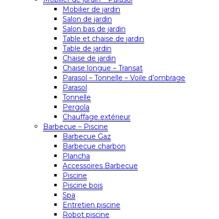
Mobilier de jardin
Salon de jardin
Salon bas de jardin
Table et chaise de jardin
Table de jardin
Chaise de jardin
Chaise longue – Transat
Parasol – Tonnelle – Voile d’ombrage
Parasol
Tonnelle
Pergola
Chauffage extérieur
Barbecue – Piscine
Barbecue Gaz
Barbecue charbon
Plancha
Accessoires Barbecue
Piscine
Piscine bois
Spa
Entretien piscine
Robot piscine