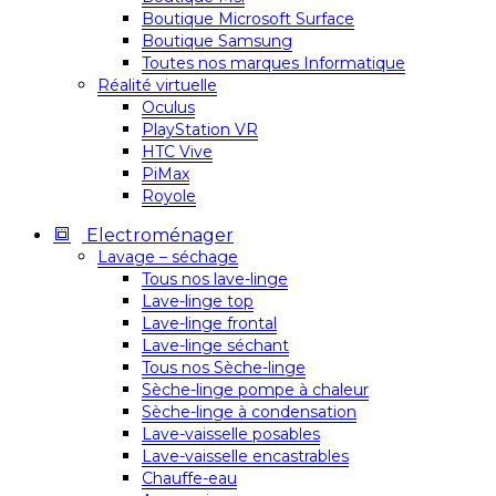
Boutique Microsoft Surface
Boutique Samsung
Toutes nos marques Informatique
Réalité virtuelle
Oculus
PlayStation VR
HTC Vive
PiMax
Royole
Electroménager
Lavage – séchage
Tous nos lave-linge
Lave-linge top
Lave-linge frontal
Lave-linge séchant
Tous nos Sèche-linge
Sèche-linge pompe à chaleur
Sèche-linge à condensation
Lave-vaisselle posables
Lave-vaisselle encastrables
Chauffe-eau