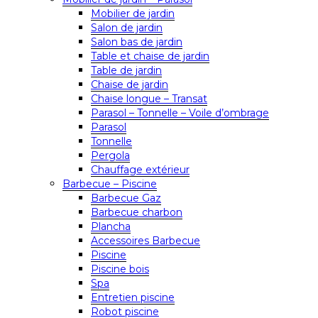
Mobilier de jardin
Salon de jardin
Salon bas de jardin
Table et chaise de jardin
Table de jardin
Chaise de jardin
Chaise longue – Transat
Parasol – Tonnelle – Voile d’ombrage
Parasol
Tonnelle
Pergola
Chauffage extérieur
Barbecue – Piscine
Barbecue Gaz
Barbecue charbon
Plancha
Accessoires Barbecue
Piscine
Piscine bois
Spa
Entretien piscine
Robot piscine