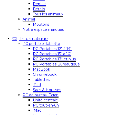
Reptile
Bétails
Tous les animaux
Animal
Moutons
Notre espace marques
Informatique
PC portable-Tablette
PC Portables 12″ à 14″
PC Portables 15″ à 16″
PC Portables 17″ et plus
PC Portables Bureautique
MacBook
Chromebook
Tablettes
iPad
Sacs & Housses
PC de bureau-Ecran
Unité centrale
PC tout-en-un
iMac