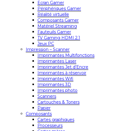
Ecran Gamer
Périphériques Gamer
Réalité virtuelle
Composants Gamer
Matériel Streaming
Fauteuils Gamer
TV Gaming HDMI 2.1
Jeux PC
Impression – Scanner
Imprimantes Multifonctions
Imprimantes Laser
Imprimantes Jet d’Encre
Imprimantes à réservoir
Imprimantes Wifi
Imprimantes 3D
Imprimantes photo
Scanners
Cartouches & Toners
Papier
Composants
Cartes graphiques
Processeurs