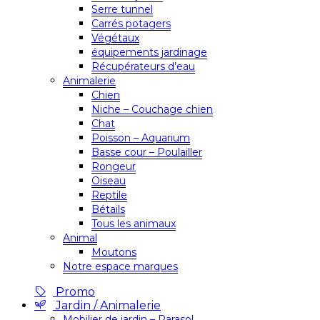
Serre tunnel
Carrés potagers
Végétaux
équipements jardinage
Récupérateurs d’eau
Animalerie
Chien
Niche – Couchage chien
Chat
Poisson – Aquarium
Basse cour – Poulailler
Rongeur
Oiseau
Reptile
Bétails
Tous les animaux
Animal
Moutons
Notre espace marques
Promo
Jardin / Animalerie
Mobilier de jardin – Parasol