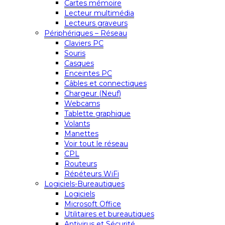
Cartes mémoire
Lecteur multimédia
Lecteurs graveurs
Périphériques – Réseau
Claviers PC
Souris
Casques
Enceintes PC
Câbles et connectiques
Chargeur (Neuf)
Webcams
Tablette graphique
Volants
Manettes
Voir tout le réseau
CPL
Routeurs
Répéteurs WiFi
Logiciels-Bureautiques
Logiciels
Microsoft Office
Utilitaires et bureautiques
Antivirus et Sécurité