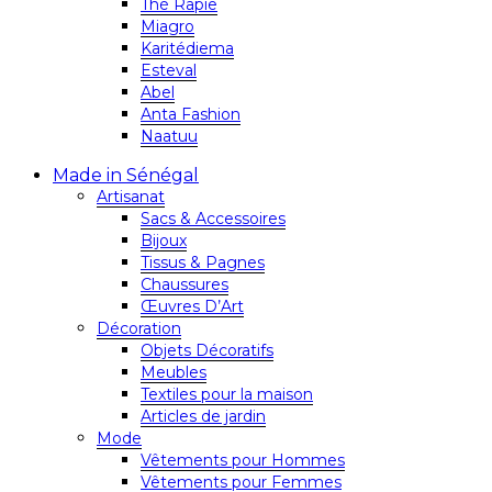
Thé Rapie
Miagro
Karitédiema
Esteval
Abel
Anta Fashion
Naatuu
Made in Sénégal
Artisanat
Sacs & Accessoires
Bijoux
Tissus & Pagnes
Chaussures
Œuvres D’Art
Décoration
Objets Décoratifs
Meubles
Textiles pour la maison
Articles de jardin
Mode
Vêtements pour Hommes
Vêtements pour Femmes