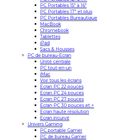
PC Portables 15″ à 16″
PC Portables 17″ et plus
PC Portables Bureautique
MacBook
Chromebook
Tablettes
iPad
Sacs & Housses
PC de bureau-Ecran
Unité centrale
PC tout-en-un
iMac
Voir tous les écrans
Ecran PC 22 pouces
Ecran PC 24 pouces
Ecran PC 27 pouces
Ecran PC 30 pouces et +
Ecran haute résolution
Ecran incurvé
Univers Gaming
PC portable Gamer
PC de bureau Gamer