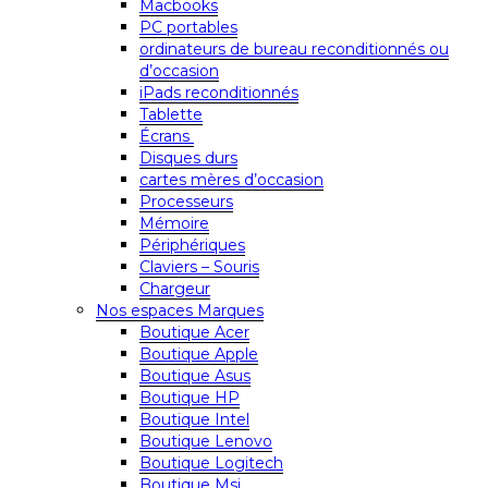
Macbooks
PC portables
ordinateurs de bureau reconditionnés ou
d’occasion
iPads reconditionnés
Tablette
Écrans
Disques durs
cartes mères d’occasion
Processeurs
Mémoire
Périphériques
Claviers – Souris
Chargeur
Nos espaces Marques
Boutique Acer
Boutique Apple
Boutique Asus
Boutique HP
Boutique Intel
Boutique Lenovo
Boutique Logitech
Boutique Msi