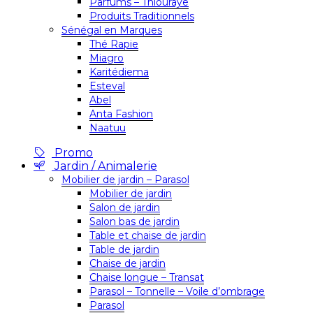
Parfums – Thiouraye
Produits Traditionnels
Sénégal en Marques
Thé Rapie
Miagro
Karitédiema
Esteval
Abel
Anta Fashion
Naatuu
Promo
Jardin / Animalerie
Mobilier de jardin – Parasol
Mobilier de jardin
Salon de jardin
Salon bas de jardin
Table et chaise de jardin
Table de jardin
Chaise de jardin
Chaise longue – Transat
Parasol – Tonnelle – Voile d’ombrage
Parasol