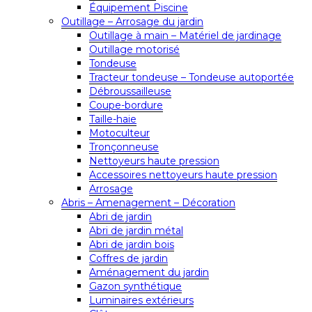
Équipement Piscine
Outillage – Arrosage du jardin
Outillage à main – Matériel de jardinage
Outillage motorisé
Tondeuse
Tracteur tondeuse – Tondeuse autoportée
Débroussailleuse
Coupe-bordure
Taille-haie
Motoculteur
Tronçonneuse
Nettoyeurs haute pression
Accessoires nettoyeurs haute pression
Arrosage
Abris – Amenagement – Décoration
Abri de jardin
Abri de jardin métal
Abri de jardin bois
Coffres de jardin
Aménagement du jardin
Gazon synthétique
Luminaires extérieurs