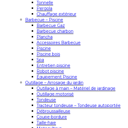
Tonnelle
Pergola
Chauffage extérieur
Barbecue – Piscine
Barbecue Gaz
Barbecue charbon
Plancha
Accessoires Barbecue
Piscine
Piscine bois
Spa
Entretien piscine
Robot piscine
Équipement Piscine
Outillage – Arrosage du jardin
Outillage à main – Matériel de jardinage
Outillage motorisé
Tondeuse
Tracteur tondeuse – Tondeuse autoportée
Débroussailleuse
Coupe-bordure
Taille-haie