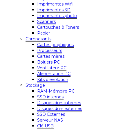
Imprimantes Wifi
Imprimantes 3D
Imprimantes photo
Scanners
Cartouches & Toners
Papier
Composants
Cartes graphiques
Processeurs
Cartes mères
Boitiers PC
Ventilateur PC
Alimentation PC
Kits d’évolution
Stockage
RAM-Mémoire PC
SSD internes
Disques durs internes
Disques durs externes
SSD Externes
Serveur NAS
Clé USB