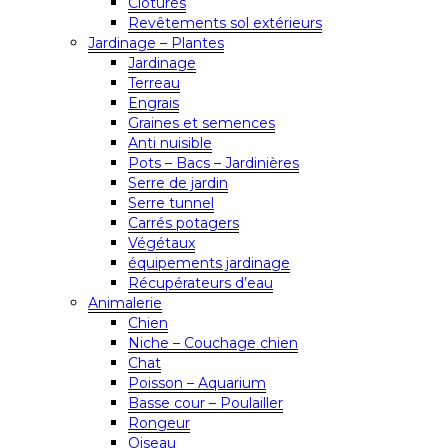
Clôtures
Revêtements sol extérieurs
Jardinage – Plantes
Jardinage
Terreau
Engrais
Graines et semences
Anti nuisible
Pots – Bacs – Jardinières
Serre de jardin
Serre tunnel
Carrés potagers
Végétaux
équipements jardinage
Récupérateurs d’eau
Animalerie
Chien
Niche – Couchage chien
Chat
Poisson – Aquarium
Basse cour – Poulailler
Rongeur
Oiseau