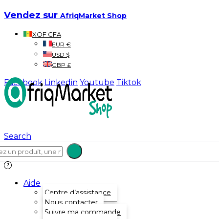
Vendez sur
AfriqMarket Shop
XOF CFA
EUR €
USD $
GBP £
Facebook
Linkedin
Youtube
Tiktok
Search
Aide
Centre d’assistance
Nous contacter
Suivre ma commande