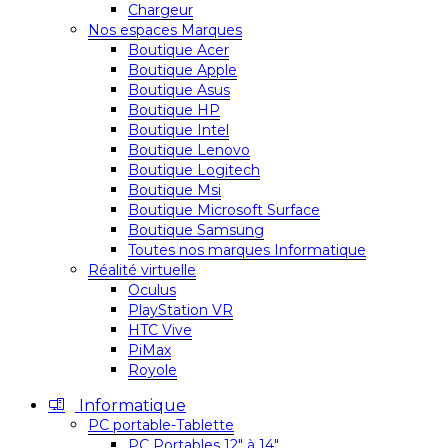
Chargeur
Nos espaces Marques
Boutique Acer
Boutique Apple
Boutique Asus
Boutique HP
Boutique Intel
Boutique Lenovo
Boutique Logitech
Boutique Msi
Boutique Microsoft Surface
Boutique Samsung
Toutes nos marques Informatique
Réalité virtuelle
Oculus
PlayStation VR
HTC Vive
PiMax
Royole
Informatique
PC portable-Tablette
PC Portables 12″ à 14″