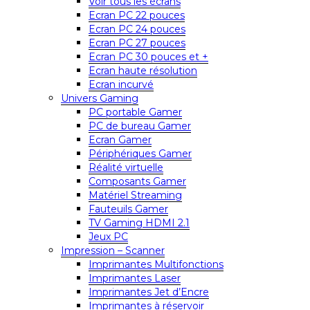
Voir tous les écrans
Ecran PC 22 pouces
Ecran PC 24 pouces
Ecran PC 27 pouces
Ecran PC 30 pouces et +
Ecran haute résolution
Ecran incurvé
Univers Gaming
PC portable Gamer
PC de bureau Gamer
Ecran Gamer
Périphériques Gamer
Réalité virtuelle
Composants Gamer
Matériel Streaming
Fauteuils Gamer
TV Gaming HDMI 2.1
Jeux PC
Impression – Scanner
Imprimantes Multifonctions
Imprimantes Laser
Imprimantes Jet d’Encre
Imprimantes à réservoir