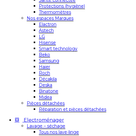
Santé connectée
Protections (hygiène)
Thermomètres
Nos espaces Marques
Elactron
Astech
LG
Hisense
Smart technology
Beko
Samsung
Haier
Roch
Décakila
Deska
Binatone
Midea
Pièces détachées
Réparation et pièces détachées
Electroménager
Lavage – séchage
Tous nos lave-linge