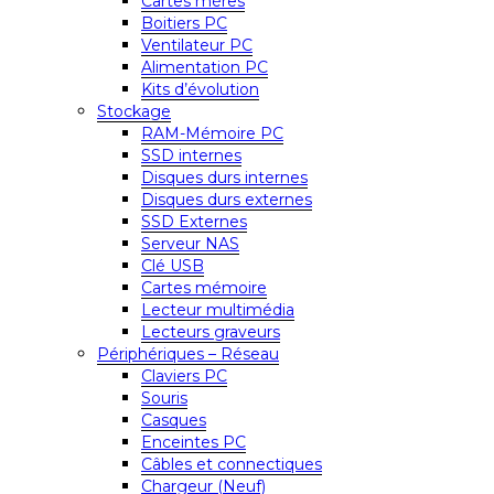
Cartes mères
Boitiers PC
Ventilateur PC
Alimentation PC
Kits d’évolution
Stockage
RAM-Mémoire PC
SSD internes
Disques durs internes
Disques durs externes
SSD Externes
Serveur NAS
Clé USB
Cartes mémoire
Lecteur multimédia
Lecteurs graveurs
Périphériques – Réseau
Claviers PC
Souris
Casques
Enceintes PC
Câbles et connectiques
Chargeur (Neuf)