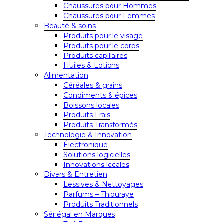
Chaussures pour Hommes
Chaussures pour Femmes
Beauté & soins
Produits pour le visage
Produits pour le corps
Produits capillaires
Huiles & Lotions
Alimentation
Céréales & grains
Condiments & épices
Boissons locales
Produits Frais
Produits Transformés
Technologie & Innovation
Électronique
Solutions logicielles
Innovations locales
Divers & Entretien
Lessives & Nettoyages
Parfums – Thiouraye
Produits Traditionnels
Sénégal en Marques