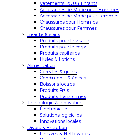
Vêtements POUR Enfants
Accessoires de Mode pour Hommes
Accessoires de Mode pour Femmes
Chaussures pour Hommes
Chaussures pour Femmes
Beauté & soins
Produits pour le visage
Produits pour le corps
Produits capillaires
Huiles & Lotions
Alimentation
Céréales & grains
Condiments & épices
Boissons locales
Produits Frais
Produits Transformés
Technologie & Innovation
Électronique
Solutions logicielles
Innovations locales
Divers & Entretien
Lessives & Nettoyages