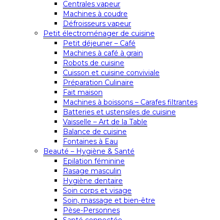
Centrales vapeur
Machines à coudre
Défroisseurs vapeur
Petit électroménager de cuisine
Petit déjeuner – Café
Machines à café à grain
Robots de cuisine
Cuisson et cuisine conviviale
Préparation Culinaire
Fait maison
Machines à boissons – Carafes filtrantes
Batteries et ustensiles de cuisine
Vaisselle – Art de la Table
Balance de cuisine
Fontaines à Eau
Beauté – Hygiène & Santé
Epilation féminine
Rasage masculin
Hygiène dentaire
Soin corps et visage
Soin, massage et bien-être
Pèse-Personnes