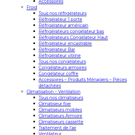
Accessoires
Froid
Tous nos réfrigérateurs
Réfrigérateur 1 porte
Réfrigérateur américain
Réfrigérateurs congélateur bas
Réfrigérateurs Congélateur Haut
Réfrigérateur encastrable
Réfrigérateur Bar
Réfrigérateur vitrine
Tous nos congélateurs
Congélateurs armoires
Congélateur coffre
Accessoires – Produits Ménagers – Pièces
détachées
Climatisation – Ventilation
Tous nos climatiseurs
Climatiseur fixe
Climatiseurs mobiles
Climatiseurs Armoire
Climatiseurs cassette
Traitement de l’air
Ventilateur