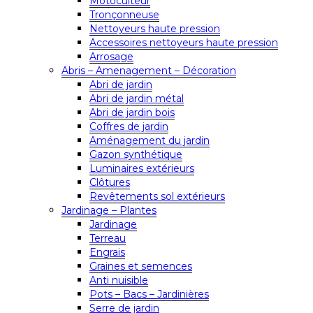
Motoculteur
Tronçonneuse
Nettoyeurs haute pression
Accessoires nettoyeurs haute pression
Arrosage
Abris – Amenagement – Décoration
Abri de jardin
Abri de jardin métal
Abri de jardin bois
Coffres de jardin
Aménagement du jardin
Gazon synthétique
Luminaires extérieurs
Clôtures
Revêtements sol extérieurs
Jardinage – Plantes
Jardinage
Terreau
Engrais
Graines et semences
Anti nuisible
Pots – Bacs – Jardinières
Serre de jardin