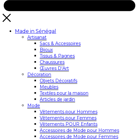
Made in Sénégal
Artisanat
Sacs & Accessoires
Bijoux
Tissus & Pagnes
Chaussures
Œuvres D’Art
Décoration
Objets Décoratifs
Meubles
Textiles pour la maison
Articles de jardin
Mode
Vêtements pour Hommes
Vêtements pour Femmes
Vêtements POUR Enfants
Accessoires de Mode pour Hommes
Accessoires de Mode pour Femmes