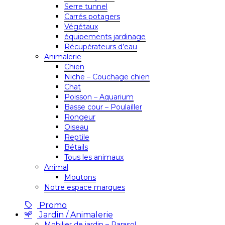
Serre tunnel
Carrés potagers
Végétaux
équipements jardinage
Récupérateurs d’eau
Animalerie
Chien
Niche – Couchage chien
Chat
Poisson – Aquarium
Basse cour – Poulailler
Rongeur
Oiseau
Reptile
Bétails
Tous les animaux
Animal
Moutons
Notre espace marques
Promo
Jardin / Animalerie
Mobilier de jardin – Parasol