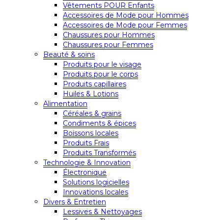
Vêtements POUR Enfants
Accessoires de Mode pour Hommes
Accessoires de Mode pour Femmes
Chaussures pour Hommes
Chaussures pour Femmes
Beauté & soins
Produits pour le visage
Produits pour le corps
Produits capillaires
Huiles & Lotions
Alimentation
Céréales & grains
Condiments & épices
Boissons locales
Produits Frais
Produits Transformés
Technologie & Innovation
Électronique
Solutions logicielles
Innovations locales
Divers & Entretien
Lessives & Nettoyages