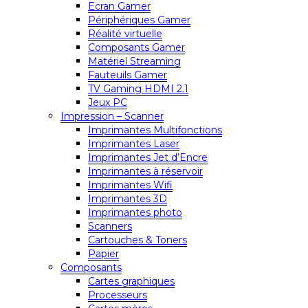
Ecran Gamer
Périphériques Gamer
Réalité virtuelle
Composants Gamer
Matériel Streaming
Fauteuils Gamer
TV Gaming HDMI 2.1
Jeux PC
Impression – Scanner
Imprimantes Multifonctions
Imprimantes Laser
Imprimantes Jet d’Encre
Imprimantes à réservoir
Imprimantes Wifi
Imprimantes 3D
Imprimantes photo
Scanners
Cartouches & Toners
Papier
Composants
Cartes graphiques
Processeurs