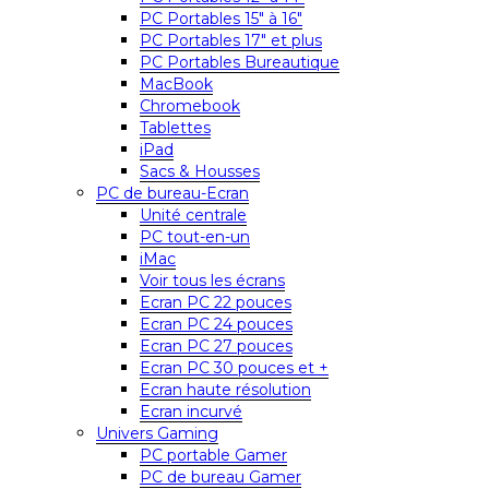
PC Portables 15″ à 16″
PC Portables 17″ et plus
PC Portables Bureautique
MacBook
Chromebook
Tablettes
iPad
Sacs & Housses
PC de bureau-Ecran
Unité centrale
PC tout-en-un
iMac
Voir tous les écrans
Ecran PC 22 pouces
Ecran PC 24 pouces
Ecran PC 27 pouces
Ecran PC 30 pouces et +
Ecran haute résolution
Ecran incurvé
Univers Gaming
PC portable Gamer
PC de bureau Gamer