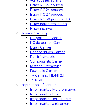
Voir tous les écrans
Ecran PC 22 pouces
Ecran PC 24 pouces
Ecran PC 27 pouces
Ecran PC 30 pouces et +
Ecran haute résolution
Ecran incurvé
Univers Gaming
PC portable Gamer
PC de bureau Gamer
Ecran Gamer
Périphériques Gamer
Réalité virtuelle
Composants Gamer
Matériel Streaming
Fauteuils Gamer
TV Gaming HDMI 2.1
Jeux PC
Impression – Scanner
Imprimantes Multifonctions
Imprimantes Laser
Imprimantes Jet d’Encre
Imprimantes à réservoir