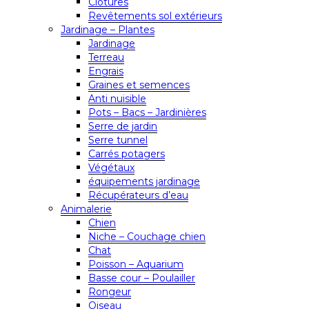
Clôtures
Revêtements sol extérieurs
Jardinage – Plantes
Jardinage
Terreau
Engrais
Graines et semences
Anti nuisible
Pots – Bacs – Jardinières
Serre de jardin
Serre tunnel
Carrés potagers
Végétaux
équipements jardinage
Récupérateurs d’eau
Animalerie
Chien
Niche – Couchage chien
Chat
Poisson – Aquarium
Basse cour – Poulailler
Rongeur
Oiseau