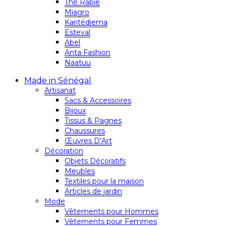
Thé Rapie
Miagro
Karitédiema
Esteval
Abel
Anta Fashion
Naatuu
Made in Sénégal
Artisanat
Sacs & Accessoires
Bijoux
Tissus & Pagnes
Chaussures
Œuvres D’Art
Décoration
Objets Décoratifs
Meubles
Textiles pour la maison
Articles de jardin
Mode
Vêtements pour Hommes
Vêtements pour Femmes