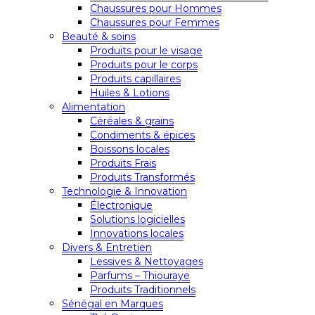
Chaussures pour Hommes
Chaussures pour Femmes
Beauté & soins
Produits pour le visage
Produits pour le corps
Produits capillaires
Huiles & Lotions
Alimentation
Céréales & grains
Condiments & épices
Boissons locales
Produits Frais
Produits Transformés
Technologie & Innovation
Électronique
Solutions logicielles
Innovations locales
Divers & Entretien
Lessives & Nettoyages
Parfums – Thiouraye
Produits Traditionnels
Sénégal en Marques