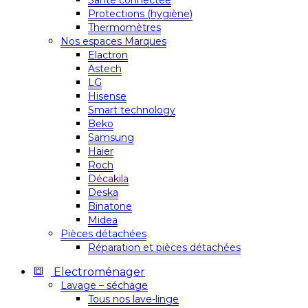
Santé connectée
Protections (hygiène)
Thermomètres
Nos espaces Marques
Elactron
Astech
LG
Hisense
Smart technology
Beko
Samsung
Haier
Roch
Décakila
Deska
Binatone
Midea
Pièces détachées
Réparation et pièces détachées
Electroménager
Lavage – séchage
Tous nos lave-linge