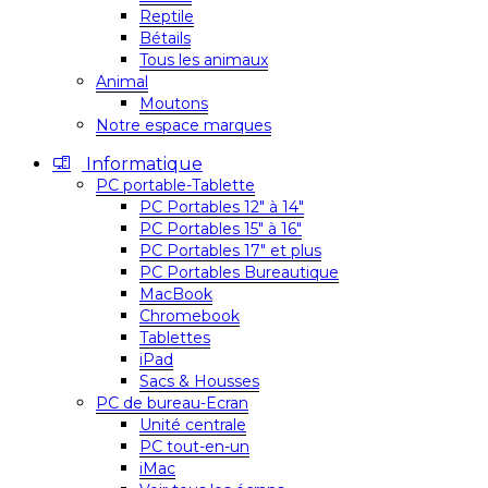
Reptile
Bétails
Tous les animaux
Animal
Moutons
Notre espace marques
Informatique
PC portable-Tablette
PC Portables 12″ à 14″
PC Portables 15″ à 16″
PC Portables 17″ et plus
PC Portables Bureautique
MacBook
Chromebook
Tablettes
iPad
Sacs & Housses
PC de bureau-Ecran
Unité centrale
PC tout-en-un
iMac