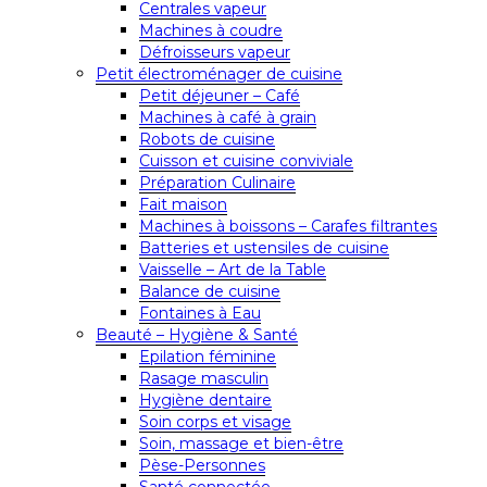
Centrales vapeur
Machines à coudre
Défroisseurs vapeur
Petit électroménager de cuisine
Petit déjeuner – Café
Machines à café à grain
Robots de cuisine
Cuisson et cuisine conviviale
Préparation Culinaire
Fait maison
Machines à boissons – Carafes filtrantes
Batteries et ustensiles de cuisine
Vaisselle – Art de la Table
Balance de cuisine
Fontaines à Eau
Beauté – Hygiène & Santé
Epilation féminine
Rasage masculin
Hygiène dentaire
Soin corps et visage
Soin, massage et bien-être
Pèse-Personnes