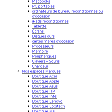
Macbooks
PC portables
ordinateurs de bureau reconditionnés ou
d’occasion
iPads reconditionnés
Tablette
Écrans
Disques durs
cartes mères d’occasion
Processeurs
Mémoire
Périphériques
Claviers – Souris
Chargeur
Nos espaces Marques
Boutique Acer
Boutique Apple
Boutique Asus
Boutique HP
Boutique Intel
Boutique Lenovo
Boutique Logitech
Boutique Msi