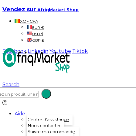
Vendez sur
AfriqMarket Shop
XOF CFA
EUR €
USD $
GBP £
Facebook
Linkedin
Youtube
Tiktok
Search
Aide
Centre d’assistance
Nous contacter
Suivre ma commande