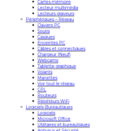
Cartes mémoire
Lecteur multimédia
Lecteurs graveurs
Périphériques – Réseau
Claviers PC
Souris
Casques
Enceintes PC
Câbles et connectiques
Chargeur (Neuf)
Webcams
Tablette graphique
Volants
Manettes
Voir tout le réseau
CPL
Routeurs
Répéteurs WiFi
Logiciels-Bureautiques
Logiciels
Microsoft Office
Utilitaires et bureautiques
Antivirus et Sécurité