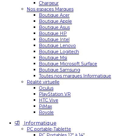
Chargeur
Nos espaces Marques
Boutique Acer
Boutique Apple
Boutique Asus
Boutique HP
Boutique Intel
Boutique Lenovo
Boutique Logitech
Boutique Msi
Boutique Microsoft Surface
Boutique Samsung
Toutes nos marques Informatique
Réalité virtuelle
Oculus
PlayStation VR
HTC Vive
PiMax
Royole
Informatique
PC portable-Tablette
PC Portables 12″ à 14″