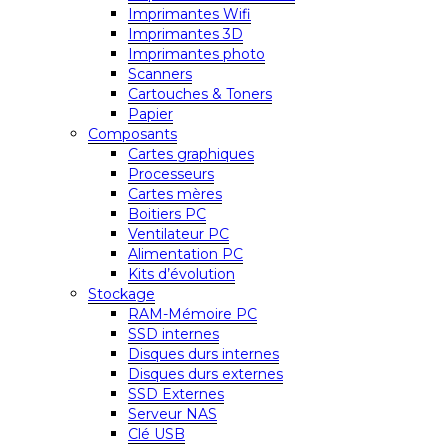
Imprimantes Wifi
Imprimantes 3D
Imprimantes photo
Scanners
Cartouches & Toners
Papier
Composants
Cartes graphiques
Processeurs
Cartes mères
Boitiers PC
Ventilateur PC
Alimentation PC
Kits d’évolution
Stockage
RAM-Mémoire PC
SSD internes
Disques durs internes
Disques durs externes
SSD Externes
Serveur NAS
Clé USB