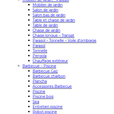
Mobilier de jardin
Salon de jardin
Salon bas de jardin
Table et chaise de jardin
Table de jardin
Chaise de jardin
Chaise longue – Transat
Parasol – Tonnelle – Voile d’ombrage
Parasol
Tonnelle
Pergola
Chauffage extérieur
Barbecue – Piscine
Barbecue Gaz
Barbecue charbon
Plancha
Accessoires Barbecue
Piscine
Piscine bois
Spa
Entretien piscine
Robot piscine