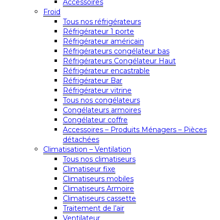
Accessoires
Froid
Tous nos réfrigérateurs
Réfrigérateur 1 porte
Réfrigérateur américain
Réfrigérateurs congélateur bas
Réfrigérateurs Congélateur Haut
Réfrigérateur encastrable
Réfrigérateur Bar
Réfrigérateur vitrine
Tous nos congélateurs
Congélateurs armoires
Congélateur coffre
Accessoires – Produits Ménagers – Pièces
détachées
Climatisation – Ventilation
Tous nos climatiseurs
Climatiseur fixe
Climatiseurs mobiles
Climatiseurs Armoire
Climatiseurs cassette
Traitement de l’air
Ventilateur