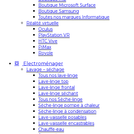
Boutique Microsoft Surface
Boutique Samsung
Toutes nos marques Informatique
Réalité virtuelle
Oculus
PlayStation VR
HTC Vive
PiMax
Royole
Electroménager
Lavage – séchage
Tous nos lave-linge
Lave-linge top
Lave-linge frontal
Lave-linge séchant
Tous nos Sèche-linge
Sèche-linge pompe à chaleur
Sèche-linge à condensation
Lave-vaisselle posables
Lave-vaisselle encastrables
Chauffe-eau