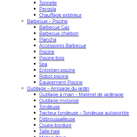
Tonnelle
Pergola
Chauffage extérieur
Barbecue – Piscine
Barbecue Gaz
Barbecue charbon
Plancha
Accessoires Barbecue
Piscine
Piscine bois
Spa
Entretien piscine
Robot piscine
Équipement Piscine
Outillage – Arrosage du jardin
Outillage à main – Matériel de jardinage
Outillage motorisé
Tondeuse
Tracteur tondeuse – Tondeuse autoportée
Débroussailleuse
Coupe-bordure
Taille-haie