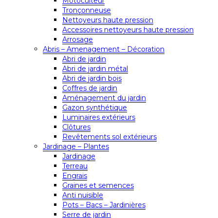
Motoculteur
Tronçonneuse
Nettoyeurs haute pression
Accessoires nettoyeurs haute pression
Arrosage
Abris – Amenagement – Décoration
Abri de jardin
Abri de jardin métal
Abri de jardin bois
Coffres de jardin
Aménagement du jardin
Gazon synthétique
Luminaires extérieurs
Clôtures
Revêtements sol extérieurs
Jardinage – Plantes
Jardinage
Terreau
Engrais
Graines et semences
Anti nuisible
Pots – Bacs – Jardinières
Serre de jardin