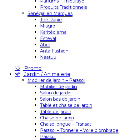
Parfums – Thiouraye
Produits Traditionnels
Sénégal en Marques
Thé Rapie
Miagro
Karitédiema
Esteval
Abel
Anta Fashion
Naatuu
Promo
Jardin / Animalerie
Mobilier de jardin – Parasol
Mobilier de jardin
Salon de jardin
Salon bas de jardin
Table et chaise de jardin
Table de jardin
Chaise de jardin
Chaise longue – Transat
Parasol – Tonnelle – Voile d’ombrage
Parasol