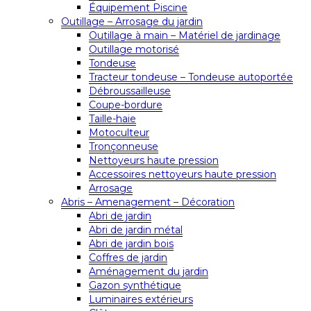
Équipement Piscine
Outillage – Arrosage du jardin
Outillage à main – Matériel de jardinage
Outillage motorisé
Tondeuse
Tracteur tondeuse – Tondeuse autoportée
Débroussailleuse
Coupe-bordure
Taille-haie
Motoculteur
Tronçonneuse
Nettoyeurs haute pression
Accessoires nettoyeurs haute pression
Arrosage
Abris – Amenagement – Décoration
Abri de jardin
Abri de jardin métal
Abri de jardin bois
Coffres de jardin
Aménagement du jardin
Gazon synthétique
Luminaires extérieurs