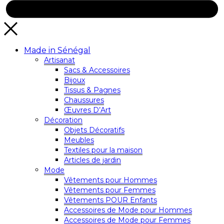
Made in Sénégal
Artisanat
Sacs & Accessoires
Bijoux
Tissus & Pagnes
Chaussures
Œuvres D’Art
Décoration
Objets Décoratifs
Meubles
Textiles pour la maison
Articles de jardin
Mode
Vêtements pour Hommes
Vêtements pour Femmes
Vêtements POUR Enfants
Accessoires de Mode pour Hommes
Accessoires de Mode pour Femmes