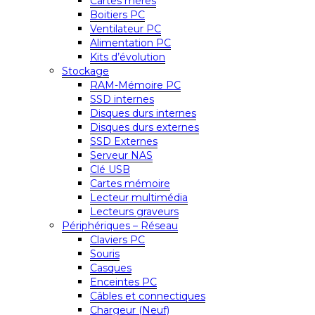
Cartes mères
Boitiers PC
Ventilateur PC
Alimentation PC
Kits d’évolution
Stockage
RAM-Mémoire PC
SSD internes
Disques durs internes
Disques durs externes
SSD Externes
Serveur NAS
Clé USB
Cartes mémoire
Lecteur multimédia
Lecteurs graveurs
Périphériques – Réseau
Claviers PC
Souris
Casques
Enceintes PC
Câbles et connectiques
Chargeur (Neuf)