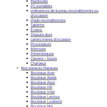
Macbooks
PC portables
ordinateurs de bureau reconditionnés ou
d’occasion
iPads reconditionnés
Tablette
Écrans
Disques durs
cartes mères d’occasion
Processeurs
Mémoire
Périphériques
Claviers – Souris
Chargeur
Nos espaces Marques
Boutique Acer
Boutique Apple
Boutique Asus
Boutique HP
Boutique Intel
Boutique Lenovo
Boutique Logitech
Boutique Msi