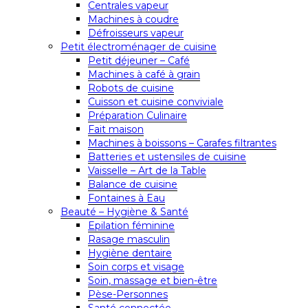
Centrales vapeur
Machines à coudre
Défroisseurs vapeur
Petit électroménager de cuisine
Petit déjeuner – Café
Machines à café à grain
Robots de cuisine
Cuisson et cuisine conviviale
Préparation Culinaire
Fait maison
Machines à boissons – Carafes filtrantes
Batteries et ustensiles de cuisine
Vaisselle – Art de la Table
Balance de cuisine
Fontaines à Eau
Beauté – Hygiène & Santé
Epilation féminine
Rasage masculin
Hygiène dentaire
Soin corps et visage
Soin, massage et bien-être
Pèse-Personnes