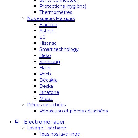
Santé connectée
Protections (hygiène)
Thermomètres
Nos espaces Marques
Elactron
Astech
LG
Hisense
Smart technology
Beko
Samsung
Haier
Roch
Décakila
Deska
Binatone
Midea
Pièces détachées
Réparation et pièces détachées
Electroménager
Lavage – séchage
Tous nos lave-linge