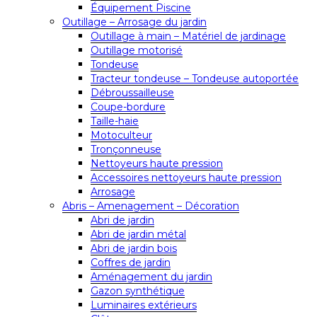
Équipement Piscine
Outillage – Arrosage du jardin
Outillage à main – Matériel de jardinage
Outillage motorisé
Tondeuse
Tracteur tondeuse – Tondeuse autoportée
Débroussailleuse
Coupe-bordure
Taille-haie
Motoculteur
Tronçonneuse
Nettoyeurs haute pression
Accessoires nettoyeurs haute pression
Arrosage
Abris – Amenagement – Décoration
Abri de jardin
Abri de jardin métal
Abri de jardin bois
Coffres de jardin
Aménagement du jardin
Gazon synthétique
Luminaires extérieurs