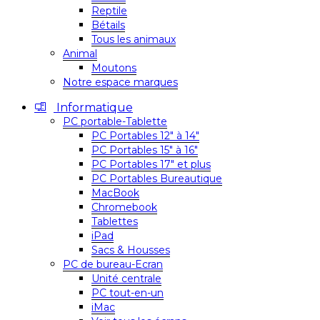
Reptile
Bétails
Tous les animaux
Animal
Moutons
Notre espace marques
Informatique
PC portable-Tablette
PC Portables 12″ à 14″
PC Portables 15″ à 16″
PC Portables 17″ et plus
PC Portables Bureautique
MacBook
Chromebook
Tablettes
iPad
Sacs & Housses
PC de bureau-Ecran
Unité centrale
PC tout-en-un
iMac