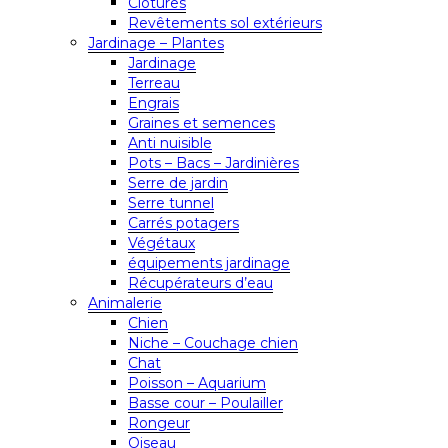
Clôtures
Revêtements sol extérieurs
Jardinage – Plantes
Jardinage
Terreau
Engrais
Graines et semences
Anti nuisible
Pots – Bacs – Jardinières
Serre de jardin
Serre tunnel
Carrés potagers
Végétaux
équipements jardinage
Récupérateurs d’eau
Animalerie
Chien
Niche – Couchage chien
Chat
Poisson – Aquarium
Basse cour – Poulailler
Rongeur
Oiseau