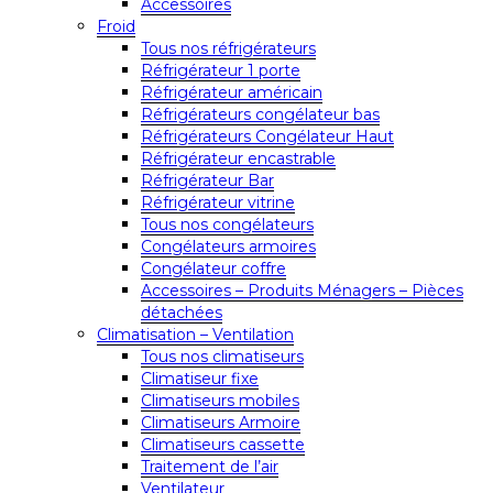
Accessoires
Froid
Tous nos réfrigérateurs
Réfrigérateur 1 porte
Réfrigérateur américain
Réfrigérateurs congélateur bas
Réfrigérateurs Congélateur Haut
Réfrigérateur encastrable
Réfrigérateur Bar
Réfrigérateur vitrine
Tous nos congélateurs
Congélateurs armoires
Congélateur coffre
Accessoires – Produits Ménagers – Pièces
détachées
Climatisation – Ventilation
Tous nos climatiseurs
Climatiseur fixe
Climatiseurs mobiles
Climatiseurs Armoire
Climatiseurs cassette
Traitement de l’air
Ventilateur