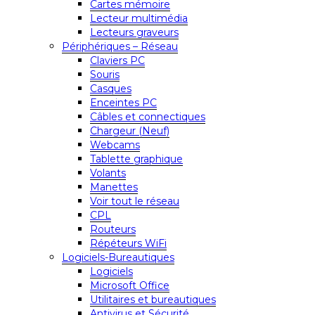
Cartes mémoire
Lecteur multimédia
Lecteurs graveurs
Périphériques – Réseau
Claviers PC
Souris
Casques
Enceintes PC
Câbles et connectiques
Chargeur (Neuf)
Webcams
Tablette graphique
Volants
Manettes
Voir tout le réseau
CPL
Routeurs
Répéteurs WiFi
Logiciels-Bureautiques
Logiciels
Microsoft Office
Utilitaires et bureautiques
Antivirus et Sécurité