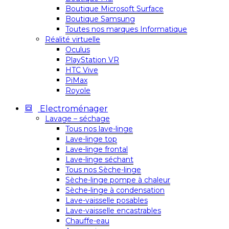
Boutique Microsoft Surface
Boutique Samsung
Toutes nos marques Informatique
Réalité virtuelle
Oculus
PlayStation VR
HTC Vive
PiMax
Royole
Electroménager
Lavage – séchage
Tous nos lave-linge
Lave-linge top
Lave-linge frontal
Lave-linge séchant
Tous nos Sèche-linge
Sèche-linge pompe à chaleur
Sèche-linge à condensation
Lave-vaisselle posables
Lave-vaisselle encastrables
Chauffe-eau