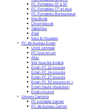
PC Portables 15″ à 16″
PC Portables 17″ et plus
PC Portables Bureautique
MacBook
Chromebook
Tablettes
iPad
Sacs & Housses
PC de bureau-Ecran
Unité centrale
PC tout-en-un
iMac
Voir tous les écrans
Ecran PC 22 pouces
Ecran PC 24 pouces
Ecran PC 27 pouces
Ecran PC 30 pouces et +
Ecran haute résolution
Ecran incurvé
Univers Gaming
PC portable Gamer
PC de bureau Gamer