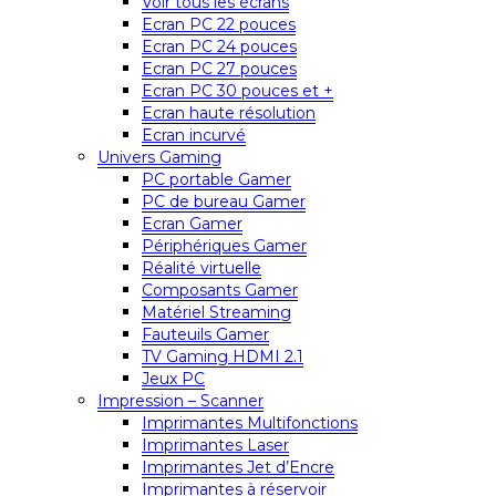
Voir tous les écrans
Ecran PC 22 pouces
Ecran PC 24 pouces
Ecran PC 27 pouces
Ecran PC 30 pouces et +
Ecran haute résolution
Ecran incurvé
Univers Gaming
PC portable Gamer
PC de bureau Gamer
Ecran Gamer
Périphériques Gamer
Réalité virtuelle
Composants Gamer
Matériel Streaming
Fauteuils Gamer
TV Gaming HDMI 2.1
Jeux PC
Impression – Scanner
Imprimantes Multifonctions
Imprimantes Laser
Imprimantes Jet d’Encre
Imprimantes à réservoir