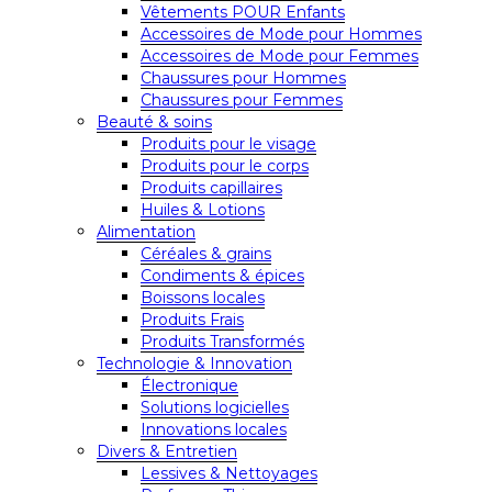
Vêtements POUR Enfants
Accessoires de Mode pour Hommes
Accessoires de Mode pour Femmes
Chaussures pour Hommes
Chaussures pour Femmes
Beauté & soins
Produits pour le visage
Produits pour le corps
Produits capillaires
Huiles & Lotions
Alimentation
Céréales & grains
Condiments & épices
Boissons locales
Produits Frais
Produits Transformés
Technologie & Innovation
Électronique
Solutions logicielles
Innovations locales
Divers & Entretien
Lessives & Nettoyages