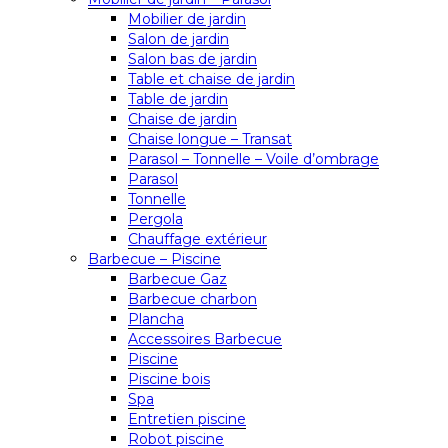
Mobilier de jardin
Salon de jardin
Salon bas de jardin
Table et chaise de jardin
Table de jardin
Chaise de jardin
Chaise longue – Transat
Parasol – Tonnelle – Voile d’ombrage
Parasol
Tonnelle
Pergola
Chauffage extérieur
Barbecue – Piscine
Barbecue Gaz
Barbecue charbon
Plancha
Accessoires Barbecue
Piscine
Piscine bois
Spa
Entretien piscine
Robot piscine