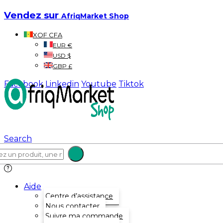
Vendez sur
AfriqMarket Shop
XOF CFA
EUR €
USD $
GBP £
Facebook
Linkedin
Youtube
Tiktok
Search
Aide
Centre d’assistance
Nous contacter
Suivre ma commande