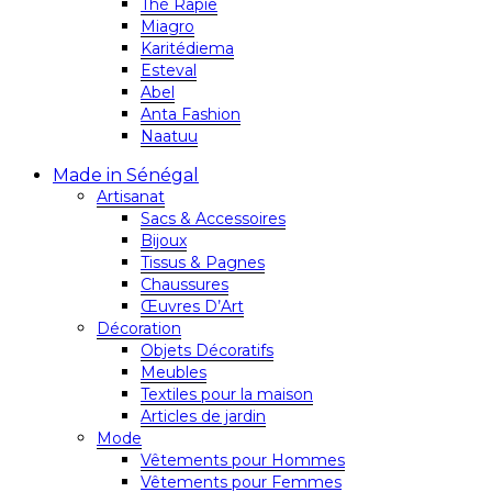
Thé Rapie
Miagro
Karitédiema
Esteval
Abel
Anta Fashion
Naatuu
Made in Sénégal
Artisanat
Sacs & Accessoires
Bijoux
Tissus & Pagnes
Chaussures
Œuvres D’Art
Décoration
Objets Décoratifs
Meubles
Textiles pour la maison
Articles de jardin
Mode
Vêtements pour Hommes
Vêtements pour Femmes