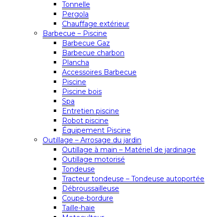
Tonnelle
Pergola
Chauffage extérieur
Barbecue – Piscine
Barbecue Gaz
Barbecue charbon
Plancha
Accessoires Barbecue
Piscine
Piscine bois
Spa
Entretien piscine
Robot piscine
Équipement Piscine
Outillage – Arrosage du jardin
Outillage à main – Matériel de jardinage
Outillage motorisé
Tondeuse
Tracteur tondeuse – Tondeuse autoportée
Débroussailleuse
Coupe-bordure
Taille-haie