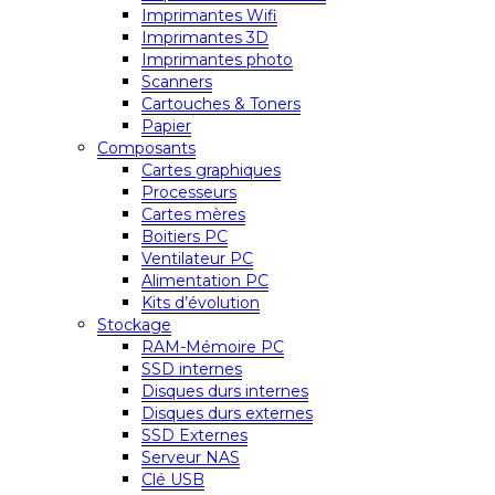
Imprimantes Wifi
Imprimantes 3D
Imprimantes photo
Scanners
Cartouches & Toners
Papier
Composants
Cartes graphiques
Processeurs
Cartes mères
Boitiers PC
Ventilateur PC
Alimentation PC
Kits d’évolution
Stockage
RAM-Mémoire PC
SSD internes
Disques durs internes
Disques durs externes
SSD Externes
Serveur NAS
Clé USB