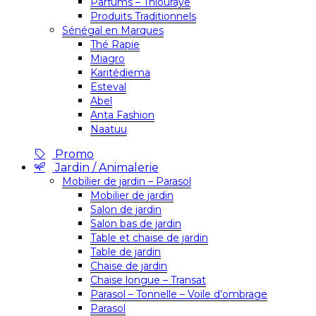
Parfums – Thiouraye
Produits Traditionnels
Sénégal en Marques
Thé Rapie
Miagro
Karitédiema
Esteval
Abel
Anta Fashion
Naatuu
Promo
Jardin / Animalerie
Mobilier de jardin – Parasol
Mobilier de jardin
Salon de jardin
Salon bas de jardin
Table et chaise de jardin
Table de jardin
Chaise de jardin
Chaise longue – Transat
Parasol – Tonnelle – Voile d’ombrage
Parasol