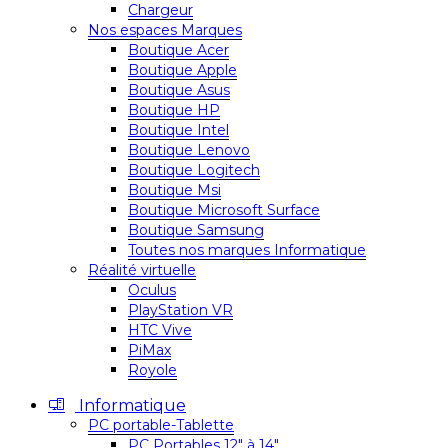
Chargeur
Nos espaces Marques
Boutique Acer
Boutique Apple
Boutique Asus
Boutique HP
Boutique Intel
Boutique Lenovo
Boutique Logitech
Boutique Msi
Boutique Microsoft Surface
Boutique Samsung
Toutes nos marques Informatique
Réalité virtuelle
Oculus
PlayStation VR
HTC Vive
PiMax
Royole
Informatique
PC portable-Tablette
PC Portables 12″ à 14″