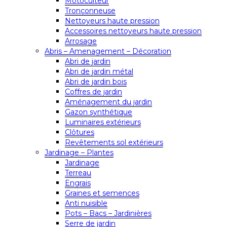
Motoculteur
Tronçonneuse
Nettoyeurs haute pression
Accessoires nettoyeurs haute pression
Arrosage
Abris – Amenagement – Décoration
Abri de jardin
Abri de jardin métal
Abri de jardin bois
Coffres de jardin
Aménagement du jardin
Gazon synthétique
Luminaires extérieurs
Clôtures
Revêtements sol extérieurs
Jardinage – Plantes
Jardinage
Terreau
Engrais
Graines et semences
Anti nuisible
Pots – Bacs – Jardinières
Serre de jardin