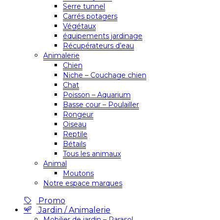
Serre tunnel
Carrés potagers
Végétaux
équipements jardinage
Récupérateurs d’eau
Animalerie
Chien
Niche – Couchage chien
Chat
Poisson – Aquarium
Basse cour – Poulailler
Rongeur
Oiseau
Reptile
Bétails
Tous les animaux
Animal
Moutons
Notre espace marques
Promo
Jardin / Animalerie
Mobilier de jardin – Parasol