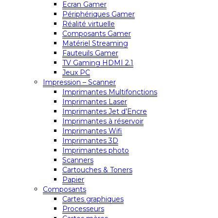
Ecran Gamer
Périphériques Gamer
Réalité virtuelle
Composants Gamer
Matériel Streaming
Fauteuils Gamer
TV Gaming HDMI 2.1
Jeux PC
Impression – Scanner
Imprimantes Multifonctions
Imprimantes Laser
Imprimantes Jet d’Encre
Imprimantes à réservoir
Imprimantes Wifi
Imprimantes 3D
Imprimantes photo
Scanners
Cartouches & Toners
Papier
Composants
Cartes graphiques
Processeurs