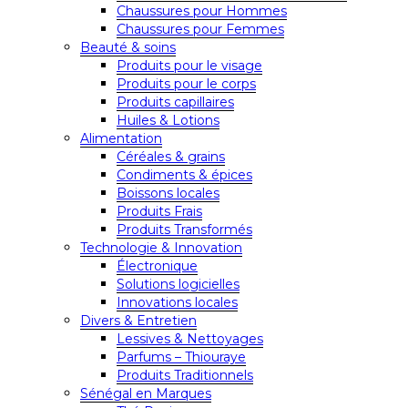
Chaussures pour Hommes
Chaussures pour Femmes
Beauté & soins
Produits pour le visage
Produits pour le corps
Produits capillaires
Huiles & Lotions
Alimentation
Céréales & grains
Condiments & épices
Boissons locales
Produits Frais
Produits Transformés
Technologie & Innovation
Électronique
Solutions logicielles
Innovations locales
Divers & Entretien
Lessives & Nettoyages
Parfums – Thiouraye
Produits Traditionnels
Sénégal en Marques