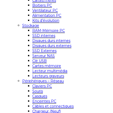
Cartes mères
Boitiers PC
Ventilateur PC
Alimentation PC
Kits d’évolution
Stockage
RAM-Mémoire PC
SSD internes
Disques durs internes
Disques durs externes
SSD Externes
Serveur NAS
Clé USB
Cartes mémoire
Lecteur multimédia
Lecteurs graveurs
Périphériques – Réseau
Claviers PC
Souris
Casques
Enceintes PC
Câbles et connectiques
Chargeur (Neuf)