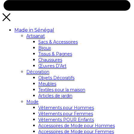
Made in Sénégal
Artisanat
Sacs & Accessoires
Bijoux
Tissus & Pagnes
Chaussures
Œuvres D’Art
Décoration
Objets Décoratifs
Meubles
Textiles pour la maison
Articles de jardin
Mode
Vêtements pour Hommes
Vêtements pour Femmes
Vêtements POUR Enfants
Accessoires de Mode pour Hommes
Accessoires de Mode pour Femmes