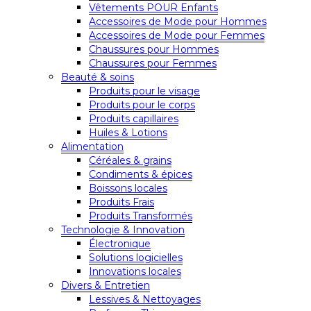
Vêtements POUR Enfants
Accessoires de Mode pour Hommes
Accessoires de Mode pour Femmes
Chaussures pour Hommes
Chaussures pour Femmes
Beauté & soins
Produits pour le visage
Produits pour le corps
Produits capillaires
Huiles & Lotions
Alimentation
Céréales & grains
Condiments & épices
Boissons locales
Produits Frais
Produits Transformés
Technologie & Innovation
Électronique
Solutions logicielles
Innovations locales
Divers & Entretien
Lessives & Nettoyages