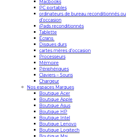
Macbooks
PC portables
ordinateurs de bureau reconditionnés ou
d’occasion
iPads reconditionnés
Tablette
Écrans
Disques durs
cartes mères d’occasion
Processeurs
Mémoire
Périphériques
Claviers – Souris
Chargeur
Nos espaces Marques
Boutique Acer
Boutique Apple
Boutique Asus
Boutique HP
Boutique Intel
Boutique Lenovo
Boutique Logitech
Boutique Msi