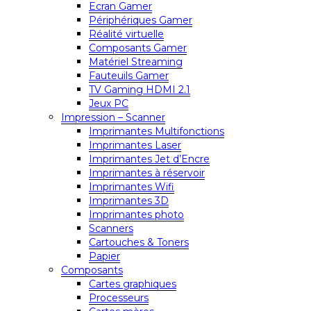
Ecran Gamer
Périphériques Gamer
Réalité virtuelle
Composants Gamer
Matériel Streaming
Fauteuils Gamer
TV Gaming HDMI 2.1
Jeux PC
Impression – Scanner
Imprimantes Multifonctions
Imprimantes Laser
Imprimantes Jet d’Encre
Imprimantes à réservoir
Imprimantes Wifi
Imprimantes 3D
Imprimantes photo
Scanners
Cartouches & Toners
Papier
Composants
Cartes graphiques
Processeurs