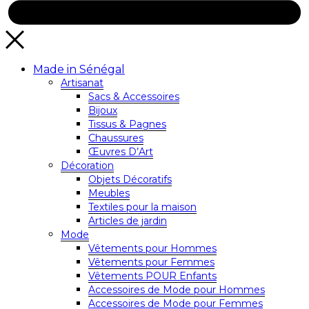
Made in Sénégal
Artisanat
Sacs & Accessoires
Bijoux
Tissus & Pagnes
Chaussures
Œuvres D’Art
Décoration
Objets Décoratifs
Meubles
Textiles pour la maison
Articles de jardin
Mode
Vêtements pour Hommes
Vêtements pour Femmes
Vêtements POUR Enfants
Accessoires de Mode pour Hommes
Accessoires de Mode pour Femmes