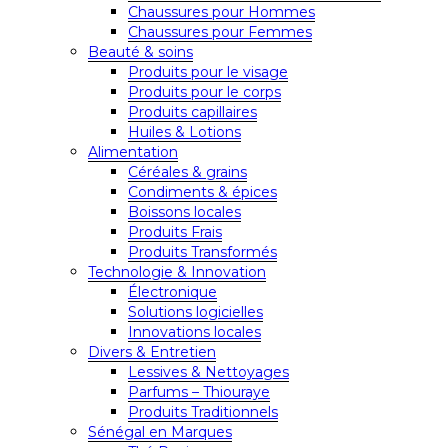
Chaussures pour Hommes
Chaussures pour Femmes
Beauté & soins
Produits pour le visage
Produits pour le corps
Produits capillaires
Huiles & Lotions
Alimentation
Céréales & grains
Condiments & épices
Boissons locales
Produits Frais
Produits Transformés
Technologie & Innovation
Électronique
Solutions logicielles
Innovations locales
Divers & Entretien
Lessives & Nettoyages
Parfums – Thiouraye
Produits Traditionnels
Sénégal en Marques