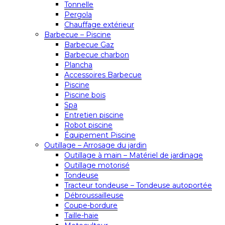
Tonnelle
Pergola
Chauffage extérieur
Barbecue – Piscine
Barbecue Gaz
Barbecue charbon
Plancha
Accessoires Barbecue
Piscine
Piscine bois
Spa
Entretien piscine
Robot piscine
Équipement Piscine
Outillage – Arrosage du jardin
Outillage à main – Matériel de jardinage
Outillage motorisé
Tondeuse
Tracteur tondeuse – Tondeuse autoportée
Débroussailleuse
Coupe-bordure
Taille-haie