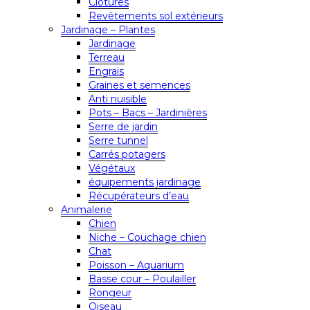
Clôtures
Revêtements sol extérieurs
Jardinage – Plantes
Jardinage
Terreau
Engrais
Graines et semences
Anti nuisible
Pots – Bacs – Jardinières
Serre de jardin
Serre tunnel
Carrés potagers
Végétaux
équipements jardinage
Récupérateurs d’eau
Animalerie
Chien
Niche – Couchage chien
Chat
Poisson – Aquarium
Basse cour – Poulailler
Rongeur
Oiseau