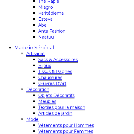
Thé Rapie
Miagro
Karitédiema
Esteval
Abel
Anta Fashion
Naatuu
Made in Sénégal
Artisanat
Sacs & Accessoires
Bijoux
Tissus & Pagnes
Chaussures
Œuvres D’Art
Décoration
Objets Décoratifs
Meubles
Textiles pour la maison
Articles de jardin
Mode
Vêtements pour Hommes
Vêtements pour Femmes