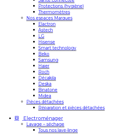
Santé connectée
Protections (hygiène)
Thermomètres
Nos espaces Marques
Elactron
Astech
LG
Hisense
Smart technology
Beko
Samsung
Haier
Roch
Décakila
Deska
Binatone
Midea
Pièces détachées
Réparation et pièces détachées
Electroménager
Lavage – séchage
Tous nos lave-linge