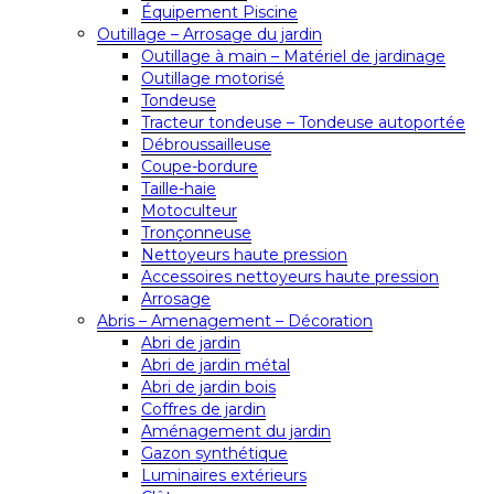
Équipement Piscine
Outillage – Arrosage du jardin
Outillage à main – Matériel de jardinage
Outillage motorisé
Tondeuse
Tracteur tondeuse – Tondeuse autoportée
Débroussailleuse
Coupe-bordure
Taille-haie
Motoculteur
Tronçonneuse
Nettoyeurs haute pression
Accessoires nettoyeurs haute pression
Arrosage
Abris – Amenagement – Décoration
Abri de jardin
Abri de jardin métal
Abri de jardin bois
Coffres de jardin
Aménagement du jardin
Gazon synthétique
Luminaires extérieurs