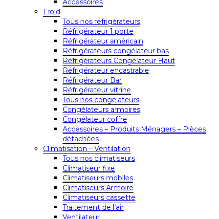
Accessoires
Froid
Tous nos réfrigérateurs
Réfrigérateur 1 porte
Réfrigérateur américain
Réfrigérateurs congélateur bas
Réfrigérateurs Congélateur Haut
Réfrigérateur encastrable
Réfrigérateur Bar
Réfrigérateur vitrine
Tous nos congélateurs
Congélateurs armoires
Congélateur coffre
Accessoires – Produits Ménagers – Pièces
détachées
Climatisation – Ventilation
Tous nos climatiseurs
Climatiseur fixe
Climatiseurs mobiles
Climatiseurs Armoire
Climatiseurs cassette
Traitement de l’air
Ventilateur