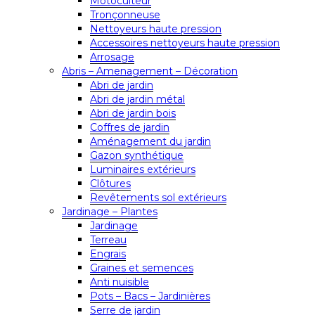
Motoculteur
Tronçonneuse
Nettoyeurs haute pression
Accessoires nettoyeurs haute pression
Arrosage
Abris – Amenagement – Décoration
Abri de jardin
Abri de jardin métal
Abri de jardin bois
Coffres de jardin
Aménagement du jardin
Gazon synthétique
Luminaires extérieurs
Clôtures
Revêtements sol extérieurs
Jardinage – Plantes
Jardinage
Terreau
Engrais
Graines et semences
Anti nuisible
Pots – Bacs – Jardinières
Serre de jardin