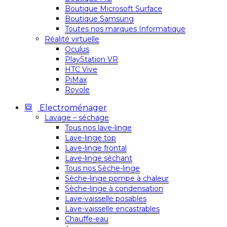
Boutique Microsoft Surface
Boutique Samsung
Toutes nos marques Informatique
Réalité virtuelle
Oculus
PlayStation VR
HTC Vive
PiMax
Royole
Electroménager
Lavage – séchage
Tous nos lave-linge
Lave-linge top
Lave-linge frontal
Lave-linge séchant
Tous nos Sèche-linge
Sèche-linge pompe à chaleur
Sèche-linge à condensation
Lave-vaisselle posables
Lave-vaisselle encastrables
Chauffe-eau