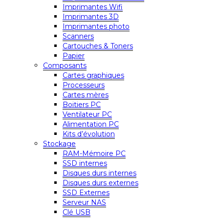
Imprimantes Wifi
Imprimantes 3D
Imprimantes photo
Scanners
Cartouches & Toners
Papier
Composants
Cartes graphiques
Processeurs
Cartes mères
Boitiers PC
Ventilateur PC
Alimentation PC
Kits d’évolution
Stockage
RAM-Mémoire PC
SSD internes
Disques durs internes
Disques durs externes
SSD Externes
Serveur NAS
Clé USB