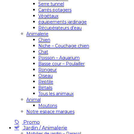
Serre tunnel
Carrés potagers
Végétaux
équipements jardinage
Récupérateurs d’eau
Animalerie
Chien
Niche – Couchage chien
Chat
Poisson – Aquarium
Basse cour – Poulailler
Rongeur
Oiseau
Reptile
Bétails
Tous les animaux
Animal
Moutons
Notre espace marques
Promo
Jardin / Animalerie
Mobilier de jardin – Parasol