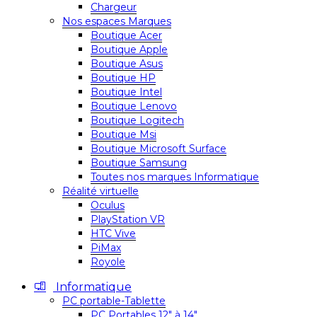
Chargeur
Nos espaces Marques
Boutique Acer
Boutique Apple
Boutique Asus
Boutique HP
Boutique Intel
Boutique Lenovo
Boutique Logitech
Boutique Msi
Boutique Microsoft Surface
Boutique Samsung
Toutes nos marques Informatique
Réalité virtuelle
Oculus
PlayStation VR
HTC Vive
PiMax
Royole
Informatique
PC portable-Tablette
PC Portables 12″ à 14″