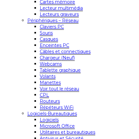
Cartes mémoire
Lecteur multimédia
Lecteurs graveurs
Périphériques – Réseau
Claviers PC
Souris
Casques
Enceintes PC
Câbles et connectiques
Chargeur (Neuf)
Webcams
Tablette graphique
Volants
Manettes
Voir tout le réseau
CPL
Routeurs
Répéteurs WiFi
Logiciels-Bureautiques
Logiciels
Microsoft Office
Utilitaires et bureautiques
Antivirus et Sécurité