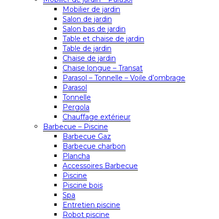
Mobilier de jardin
Salon de jardin
Salon bas de jardin
Table et chaise de jardin
Table de jardin
Chaise de jardin
Chaise longue – Transat
Parasol – Tonnelle – Voile d’ombrage
Parasol
Tonnelle
Pergola
Chauffage extérieur
Barbecue – Piscine
Barbecue Gaz
Barbecue charbon
Plancha
Accessoires Barbecue
Piscine
Piscine bois
Spa
Entretien piscine
Robot piscine