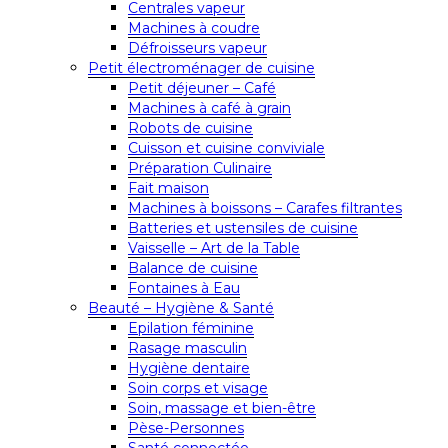
Centrales vapeur
Machines à coudre
Défroisseurs vapeur
Petit électroménager de cuisine
Petit déjeuner – Café
Machines à café à grain
Robots de cuisine
Cuisson et cuisine conviviale
Préparation Culinaire
Fait maison
Machines à boissons – Carafes filtrantes
Batteries et ustensiles de cuisine
Vaisselle – Art de la Table
Balance de cuisine
Fontaines à Eau
Beauté – Hygiène & Santé
Epilation féminine
Rasage masculin
Hygiène dentaire
Soin corps et visage
Soin, massage et bien-être
Pèse-Personnes