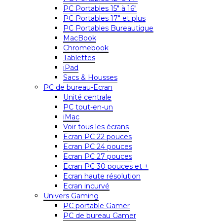
PC Portables 15″ à 16″
PC Portables 17″ et plus
PC Portables Bureautique
MacBook
Chromebook
Tablettes
iPad
Sacs & Housses
PC de bureau-Ecran
Unité centrale
PC tout-en-un
iMac
Voir tous les écrans
Ecran PC 22 pouces
Ecran PC 24 pouces
Ecran PC 27 pouces
Ecran PC 30 pouces et +
Ecran haute résolution
Ecran incurvé
Univers Gaming
PC portable Gamer
PC de bureau Gamer