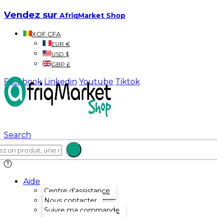
Vendez sur
AfriqMarket Shop
XOF CFA
EUR €
USD $
GBP £
Facebook
Linkedin
Youtube
Tiktok
Search
Aide
Centre d’assistance
Nous contacter
Suivre ma commande