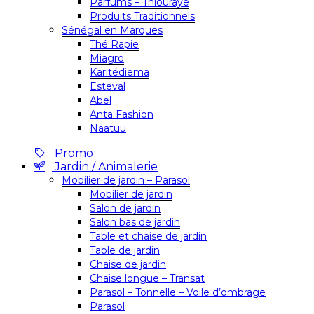
Parfums – Thiouraye
Produits Traditionnels
Sénégal en Marques
Thé Rapie
Miagro
Karitédiema
Esteval
Abel
Anta Fashion
Naatuu
Promo
Jardin / Animalerie
Mobilier de jardin – Parasol
Mobilier de jardin
Salon de jardin
Salon bas de jardin
Table et chaise de jardin
Table de jardin
Chaise de jardin
Chaise longue – Transat
Parasol – Tonnelle – Voile d’ombrage
Parasol