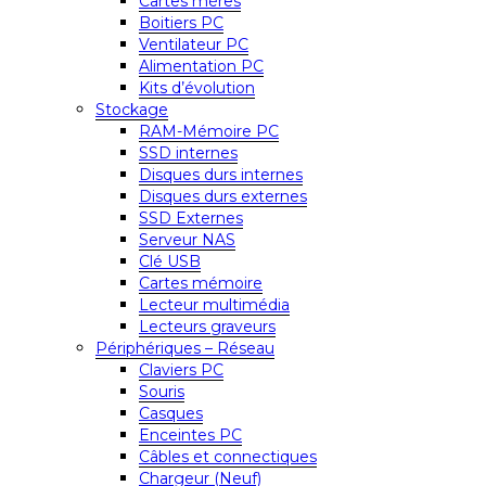
Cartes mères
Boitiers PC
Ventilateur PC
Alimentation PC
Kits d’évolution
Stockage
RAM-Mémoire PC
SSD internes
Disques durs internes
Disques durs externes
SSD Externes
Serveur NAS
Clé USB
Cartes mémoire
Lecteur multimédia
Lecteurs graveurs
Périphériques – Réseau
Claviers PC
Souris
Casques
Enceintes PC
Câbles et connectiques
Chargeur (Neuf)