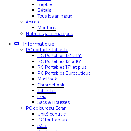
Reptile
Bétails
Tous les animaux
Animal
Moutons
Notre espace marques
Informatique
PC portable-Tablette
PC Portables 12″ à 14″
PC Portables 15″ à 16″
PC Portables 17″ et plus
PC Portables Bureautique
MacBook
Chromebook
Tablettes
iPad
Sacs & Housses
PC de bureau-Ecran
Unité centrale
PC tout-en-un
iMac