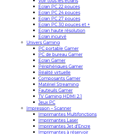
Voir tous les écrans
Ecran PC 22 pouces
Ecran PC 24 pouces
Ecran PC 27 pouces
Ecran PC 30 pouces et +
Ecran haute résolution
Ecran incurvé
Univers Gaming
PC portable Gamer
PC de bureau Gamer
Ecran Gamer
Périphériques Gamer
Réalité virtuelle
Composants Gamer
Matériel Streaming
Fauteuils Gamer
TV Gaming HDMI 2.1
Jeux PC
Impression – Scanner
Imprimantes Multifonctions
Imprimantes Laser
Imprimantes Jet d’Encre
Imprimantes à réservoir