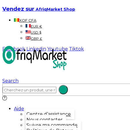
Vendez sur
AfriqMarket Shop
XOF CFA
EUR €
USD $
GBP £
Facebook
Linkedin
Youtube
Tiktok
Search
Aide
Centre d’assistance
Nous contacter
Suivre ma commande