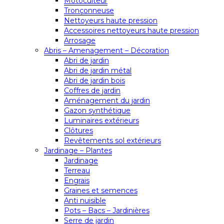
Motoculteur
Tronçonneuse
Nettoyeurs haute pression
Accessoires nettoyeurs haute pression
Arrosage
Abris – Amenagement – Décoration
Abri de jardin
Abri de jardin métal
Abri de jardin bois
Coffres de jardin
Aménagement du jardin
Gazon synthétique
Luminaires extérieurs
Clôtures
Revêtements sol extérieurs
Jardinage – Plantes
Jardinage
Terreau
Engrais
Graines et semences
Anti nuisible
Pots – Bacs – Jardinières
Serre de jardin