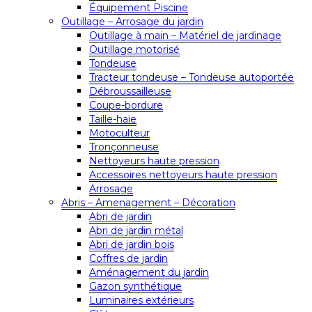
Équipement Piscine
Outillage – Arrosage du jardin
Outillage à main – Matériel de jardinage
Outillage motorisé
Tondeuse
Tracteur tondeuse – Tondeuse autoportée
Débroussailleuse
Coupe-bordure
Taille-haie
Motoculteur
Tronçonneuse
Nettoyeurs haute pression
Accessoires nettoyeurs haute pression
Arrosage
Abris – Amenagement – Décoration
Abri de jardin
Abri de jardin métal
Abri de jardin bois
Coffres de jardin
Aménagement du jardin
Gazon synthétique
Luminaires extérieurs