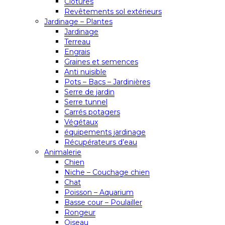
Clôtures
Revêtements sol extérieurs
Jardinage – Plantes
Jardinage
Terreau
Engrais
Graines et semences
Anti nuisible
Pots – Bacs – Jardinières
Serre de jardin
Serre tunnel
Carrés potagers
Végétaux
équipements jardinage
Récupérateurs d’eau
Animalerie
Chien
Niche – Couchage chien
Chat
Poisson – Aquarium
Basse cour – Poulailler
Rongeur
Oiseau