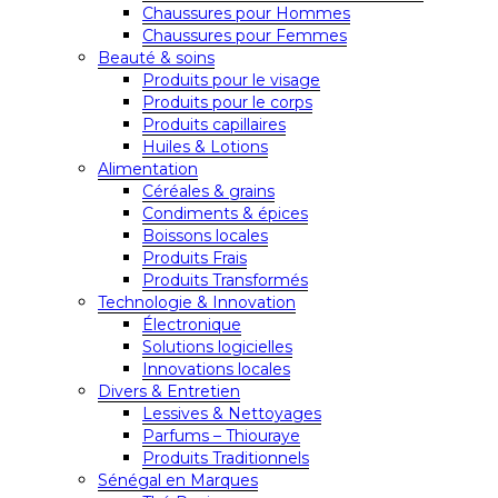
Chaussures pour Hommes
Chaussures pour Femmes
Beauté & soins
Produits pour le visage
Produits pour le corps
Produits capillaires
Huiles & Lotions
Alimentation
Céréales & grains
Condiments & épices
Boissons locales
Produits Frais
Produits Transformés
Technologie & Innovation
Électronique
Solutions logicielles
Innovations locales
Divers & Entretien
Lessives & Nettoyages
Parfums – Thiouraye
Produits Traditionnels
Sénégal en Marques