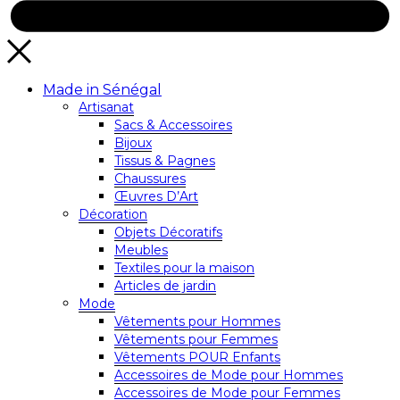
Made in Sénégal
Artisanat
Sacs & Accessoires
Bijoux
Tissus & Pagnes
Chaussures
Œuvres D’Art
Décoration
Objets Décoratifs
Meubles
Textiles pour la maison
Articles de jardin
Mode
Vêtements pour Hommes
Vêtements pour Femmes
Vêtements POUR Enfants
Accessoires de Mode pour Hommes
Accessoires de Mode pour Femmes