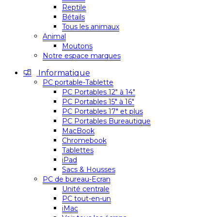
Reptile
Bétails
Tous les animaux
Animal
Moutons
Notre espace marques
Informatique
PC portable-Tablette
PC Portables 12″ à 14″
PC Portables 15″ à 16″
PC Portables 17″ et plus
PC Portables Bureautique
MacBook
Chromebook
Tablettes
iPad
Sacs & Housses
PC de bureau-Ecran
Unité centrale
PC tout-en-un
iMac