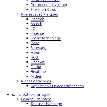
Santé connectée
Protections (hygiène)
Thermomètres
Nos espaces Marques
Elactron
Astech
LG
Hisense
Smart technology
Beko
Samsung
Haier
Roch
Décakila
Deska
Binatone
Midea
Pièces détachées
Réparation et pièces détachées
Electroménager
Lavage – séchage
Tous nos lave-linge