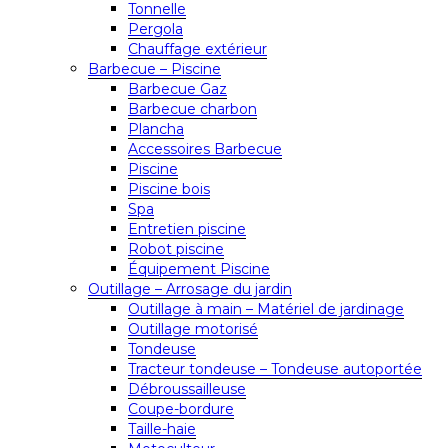
Tonnelle
Pergola
Chauffage extérieur
Barbecue – Piscine
Barbecue Gaz
Barbecue charbon
Plancha
Accessoires Barbecue
Piscine
Piscine bois
Spa
Entretien piscine
Robot piscine
Équipement Piscine
Outillage – Arrosage du jardin
Outillage à main – Matériel de jardinage
Outillage motorisé
Tondeuse
Tracteur tondeuse – Tondeuse autoportée
Débroussailleuse
Coupe-bordure
Taille-haie