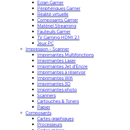
Ecran Gamer
Périphériques Gamer
Réalité virtuelle
Composants Gamer
Matériel Streaming
Fauteuils Gamer
TV Gaming HDMI 2.1
Jeux PC
Impression – Scanner
Imprimantes Multifonctions
Imprimantes Laser
Imprimantes Jet d’Encre
Imprimantes à réservoir
Imprimantes Wifi
Imprimantes 3D
Imprimantes photo
Scanners
Cartouches & Toners
Papier
Composants
Cartes graphiques
Processeurs