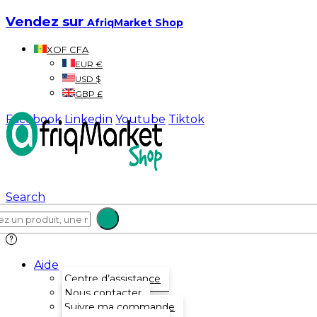
Vendez sur
AfriqMarket Shop
XOF CFA
EUR €
USD $
GBP £
Facebook
Linkedin
Youtube
Tiktok
Search
Aide
Centre d’assistance
Nous contacter
Suivre ma commande