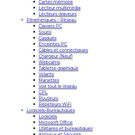
Cartes mémoire
Lecteur multimédia
Lecteurs graveurs
Périphériques – Réseau
Claviers PC
Souris
Casques
Enceintes PC
Câbles et connectiques
Chargeur (Neuf)
Webcams
Tablette graphique
Volants
Manettes
Voir tout le réseau
CPL
Routeurs
Répéteurs WiFi
Logiciels-Bureautiques
Logiciels
Microsoft Office
Utilitaires et bureautiques
Antivirus et Sécurité