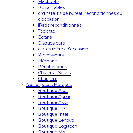
Macbooks
PC portables
ordinateurs de bureau reconditionnés ou
d’occasion
iPads reconditionnés
Tablette
Écrans
Disques durs
cartes mères d’occasion
Processeurs
Mémoire
Périphériques
Claviers – Souris
Chargeur
Nos espaces Marques
Boutique Acer
Boutique Apple
Boutique Asus
Boutique HP
Boutique Intel
Boutique Lenovo
Boutique Logitech
Boutique Msi