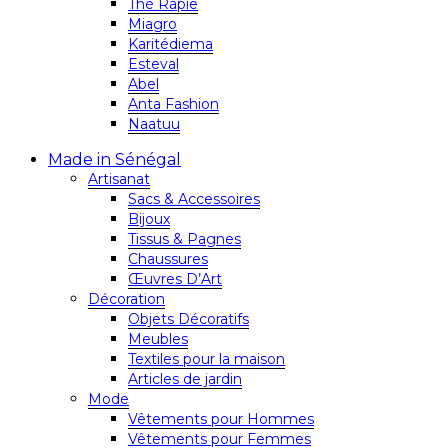
Thé Rapie
Miagro
Karitédiema
Esteval
Abel
Anta Fashion
Naatuu
Made in Sénégal
Artisanat
Sacs & Accessoires
Bijoux
Tissus & Pagnes
Chaussures
Œuvres D’Art
Décoration
Objets Décoratifs
Meubles
Textiles pour la maison
Articles de jardin
Mode
Vêtements pour Hommes
Vêtements pour Femmes