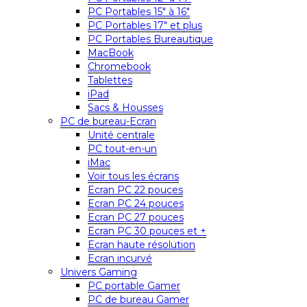
PC Portables 15″ à 16″
PC Portables 17″ et plus
PC Portables Bureautique
MacBook
Chromebook
Tablettes
iPad
Sacs & Housses
PC de bureau-Ecran
Unité centrale
PC tout-en-un
iMac
Voir tous les écrans
Ecran PC 22 pouces
Ecran PC 24 pouces
Ecran PC 27 pouces
Ecran PC 30 pouces et +
Ecran haute résolution
Ecran incurvé
Univers Gaming
PC portable Gamer
PC de bureau Gamer