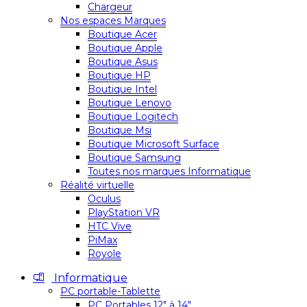
Chargeur
Nos espaces Marques
Boutique Acer
Boutique Apple
Boutique Asus
Boutique HP
Boutique Intel
Boutique Lenovo
Boutique Logitech
Boutique Msi
Boutique Microsoft Surface
Boutique Samsung
Toutes nos marques Informatique
Réalité virtuelle
Oculus
PlayStation VR
HTC Vive
PiMax
Royole
Informatique
PC portable-Tablette
PC Portables 12″ à 14″