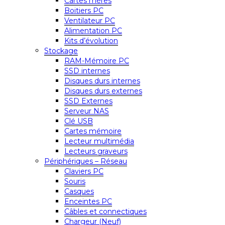
Cartes mères
Boitiers PC
Ventilateur PC
Alimentation PC
Kits d’évolution
Stockage
RAM-Mémoire PC
SSD internes
Disques durs internes
Disques durs externes
SSD Externes
Serveur NAS
Clé USB
Cartes mémoire
Lecteur multimédia
Lecteurs graveurs
Périphériques – Réseau
Claviers PC
Souris
Casques
Enceintes PC
Câbles et connectiques
Chargeur (Neuf)