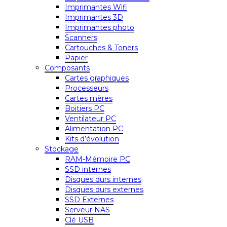
Imprimantes Wifi
Imprimantes 3D
Imprimantes photo
Scanners
Cartouches & Toners
Papier
Composants
Cartes graphiques
Processeurs
Cartes mères
Boitiers PC
Ventilateur PC
Alimentation PC
Kits d’évolution
Stockage
RAM-Mémoire PC
SSD internes
Disques durs internes
Disques durs externes
SSD Externes
Serveur NAS
Clé USB