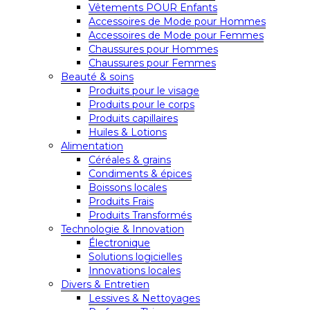
Vêtements POUR Enfants
Accessoires de Mode pour Hommes
Accessoires de Mode pour Femmes
Chaussures pour Hommes
Chaussures pour Femmes
Beauté & soins
Produits pour le visage
Produits pour le corps
Produits capillaires
Huiles & Lotions
Alimentation
Céréales & grains
Condiments & épices
Boissons locales
Produits Frais
Produits Transformés
Technologie & Innovation
Électronique
Solutions logicielles
Innovations locales
Divers & Entretien
Lessives & Nettoyages