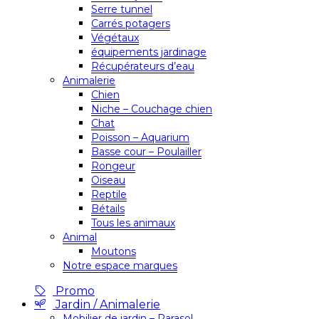
Serre tunnel
Carrés potagers
Végétaux
équipements jardinage
Récupérateurs d’eau
Animalerie
Chien
Niche – Couchage chien
Chat
Poisson – Aquarium
Basse cour – Poulailler
Rongeur
Oiseau
Reptile
Bétails
Tous les animaux
Animal
Moutons
Notre espace marques
Promo
Jardin / Animalerie
Mobilier de jardin – Parasol