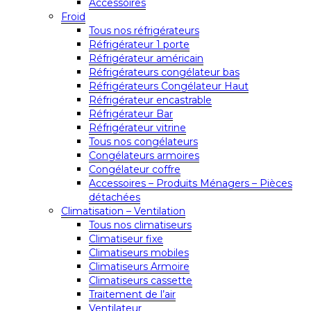
Accessoires
Froid
Tous nos réfrigérateurs
Réfrigérateur 1 porte
Réfrigérateur américain
Réfrigérateurs congélateur bas
Réfrigérateurs Congélateur Haut
Réfrigérateur encastrable
Réfrigérateur Bar
Réfrigérateur vitrine
Tous nos congélateurs
Congélateurs armoires
Congélateur coffre
Accessoires – Produits Ménagers – Pièces
détachées
Climatisation – Ventilation
Tous nos climatiseurs
Climatiseur fixe
Climatiseurs mobiles
Climatiseurs Armoire
Climatiseurs cassette
Traitement de l’air
Ventilateur