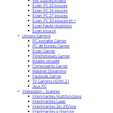
Voir tous les écrans
Ecran PC 22 pouces
Ecran PC 24 pouces
Ecran PC 27 pouces
Ecran PC 30 pouces et +
Ecran haute résolution
Ecran incurvé
Univers Gaming
PC portable Gamer
PC de bureau Gamer
Ecran Gamer
Périphériques Gamer
Réalité virtuelle
Composants Gamer
Matériel Streaming
Fauteuils Gamer
TV Gaming HDMI 2.1
Jeux PC
Impression – Scanner
Imprimantes Multifonctions
Imprimantes Laser
Imprimantes Jet d’Encre
Imprimantes à réservoir