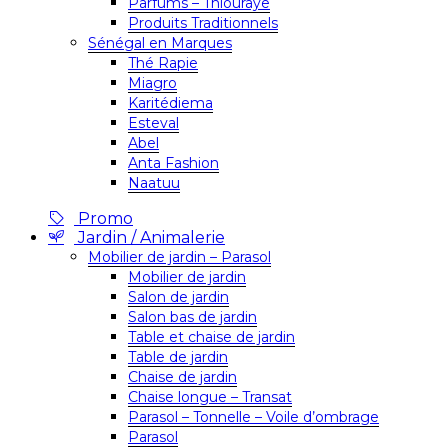
Parfums – Thiouraye
Produits Traditionnels
Sénégal en Marques
Thé Rapie
Miagro
Karitédiema
Esteval
Abel
Anta Fashion
Naatuu
Promo
Jardin / Animalerie
Mobilier de jardin – Parasol
Mobilier de jardin
Salon de jardin
Salon bas de jardin
Table et chaise de jardin
Table de jardin
Chaise de jardin
Chaise longue – Transat
Parasol – Tonnelle – Voile d’ombrage
Parasol