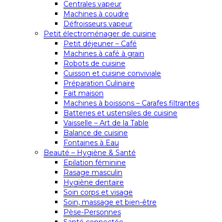
Centrales vapeur
Machines à coudre
Défroisseurs vapeur
Petit électroménager de cuisine
Petit déjeuner – Café
Machines à café à grain
Robots de cuisine
Cuisson et cuisine conviviale
Préparation Culinaire
Fait maison
Machines à boissons – Carafes filtrantes
Batteries et ustensiles de cuisine
Vaisselle – Art de la Table
Balance de cuisine
Fontaines à Eau
Beauté – Hygiène & Santé
Epilation féminine
Rasage masculin
Hygiène dentaire
Soin corps et visage
Soin, massage et bien-être
Pèse-Personnes