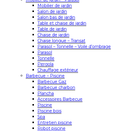
Mobilier de jardin
Salon de jardin
Salon bas de jardin
Table et chaise de jardin
Table de jardin
Chaise de jardin
Chaise longue – Transat
Parasol – Tonnelle – Voile d’ombrage
Parasol
Tonnelle
Pergola
Chauffage extérieur
Barbecue – Piscine
Barbecue Gaz
Barbecue charbon
Plancha
Accessoires Barbecue
Piscine
Piscine bois
Spa
Entretien piscine
Robot piscine