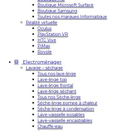
Boutique Microsoft Surface
Boutique Samsung
Toutes nos marques Informatique
Réalité virtuelle
Oculus
PlayStation VR
HTC Vive
PiMax
Royole
Electroménager
Lavage – séchage
Tous nos lave-linge
Lave-linge top
Lave-linge frontal
Lave-linge séchant
Tous nos Sèche-linge
Sèche-linge pompe à chaleur
Sèche-linge à condensation
Lave-vaisselle posables
Lave-vaisselle encastrables
Chauffe-eau