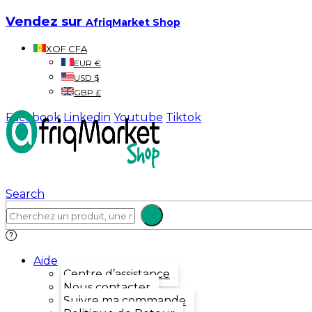
Vendez sur
AfriqMarket Shop
XOF CFA
EUR €
USD $
GBP £
Facebook
Linkedin
Youtube
Tiktok
Search
Aide
Centre d’assistance
Nous contacter
Suivre ma commande