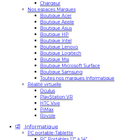
Chargeur
Nos espaces Marques
Boutique Acer
Boutique Apple
Boutique Asus
Boutique HP
Boutique Intel
Boutique Lenovo
Boutique Logitech
Boutique Msi
Boutique Microsoft Surface
Boutique Samsung
Toutes nos marques Informatique
Réalité virtuelle
Oculus
PlayStation VR
HTC Vive
PiMax
Royole
Informatique
PC portable-Tablette
PC Portables 12″ à 14″