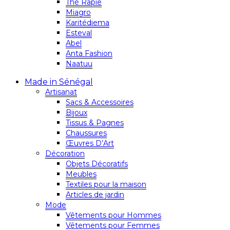
Thé Rapie
Miagro
Karitédiema
Esteval
Abel
Anta Fashion
Naatuu
Made in Sénégal
Artisanat
Sacs & Accessoires
Bijoux
Tissus & Pagnes
Chaussures
Œuvres D’Art
Décoration
Objets Décoratifs
Meubles
Textiles pour la maison
Articles de jardin
Mode
Vêtements pour Hommes
Vêtements pour Femmes