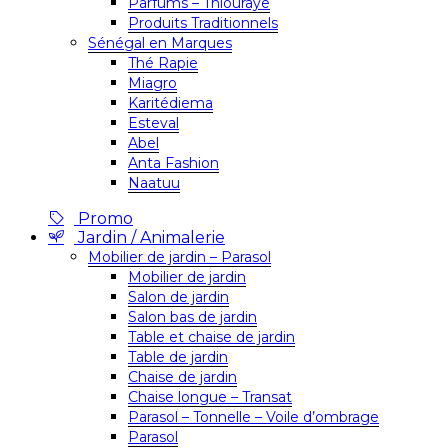
Parfums – Thiouraye
Produits Traditionnels
Sénégal en Marques
Thé Rapie
Miagro
Karitédiema
Esteval
Abel
Anta Fashion
Naatuu
Promo
Jardin / Animalerie
Mobilier de jardin – Parasol
Mobilier de jardin
Salon de jardin
Salon bas de jardin
Table et chaise de jardin
Table de jardin
Chaise de jardin
Chaise longue – Transat
Parasol – Tonnelle – Voile d’ombrage
Parasol