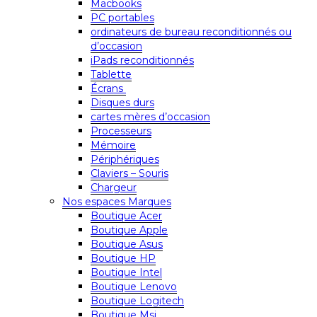
Macbooks
PC portables
ordinateurs de bureau reconditionnés ou
d’occasion
iPads reconditionnés
Tablette
Écrans
Disques durs
cartes mères d’occasion
Processeurs
Mémoire
Périphériques
Claviers – Souris
Chargeur
Nos espaces Marques
Boutique Acer
Boutique Apple
Boutique Asus
Boutique HP
Boutique Intel
Boutique Lenovo
Boutique Logitech
Boutique Msi