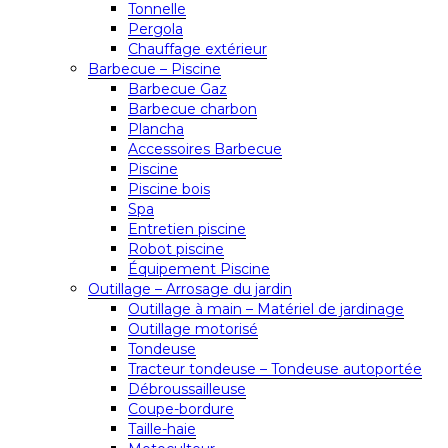
Tonnelle
Pergola
Chauffage extérieur
Barbecue – Piscine
Barbecue Gaz
Barbecue charbon
Plancha
Accessoires Barbecue
Piscine
Piscine bois
Spa
Entretien piscine
Robot piscine
Équipement Piscine
Outillage – Arrosage du jardin
Outillage à main – Matériel de jardinage
Outillage motorisé
Tondeuse
Tracteur tondeuse – Tondeuse autoportée
Débroussailleuse
Coupe-bordure
Taille-haie