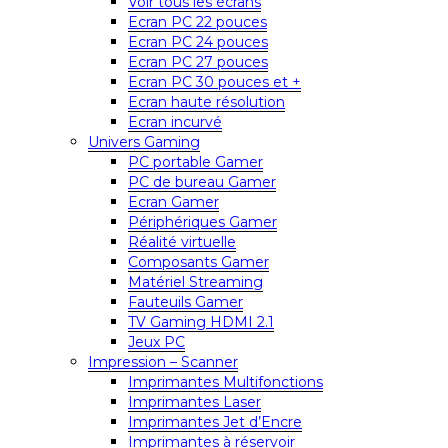
Voir tous les écrans
Ecran PC 22 pouces
Ecran PC 24 pouces
Ecran PC 27 pouces
Ecran PC 30 pouces et +
Ecran haute résolution
Ecran incurvé
Univers Gaming
PC portable Gamer
PC de bureau Gamer
Ecran Gamer
Périphériques Gamer
Réalité virtuelle
Composants Gamer
Matériel Streaming
Fauteuils Gamer
TV Gaming HDMI 2.1
Jeux PC
Impression – Scanner
Imprimantes Multifonctions
Imprimantes Laser
Imprimantes Jet d’Encre
Imprimantes à réservoir