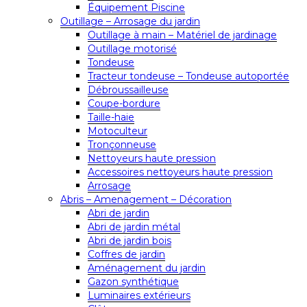
Équipement Piscine
Outillage – Arrosage du jardin
Outillage à main – Matériel de jardinage
Outillage motorisé
Tondeuse
Tracteur tondeuse – Tondeuse autoportée
Débroussailleuse
Coupe-bordure
Taille-haie
Motoculteur
Tronçonneuse
Nettoyeurs haute pression
Accessoires nettoyeurs haute pression
Arrosage
Abris – Amenagement – Décoration
Abri de jardin
Abri de jardin métal
Abri de jardin bois
Coffres de jardin
Aménagement du jardin
Gazon synthétique
Luminaires extérieurs