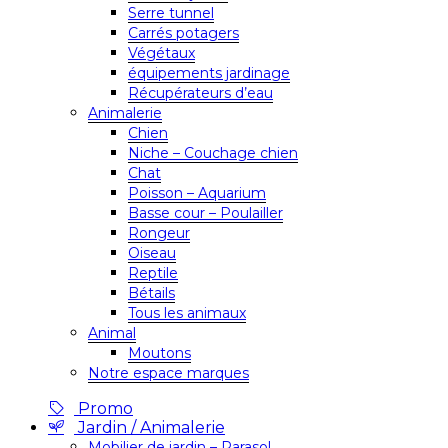
Serre tunnel
Carrés potagers
Végétaux
équipements jardinage
Récupérateurs d’eau
Animalerie
Chien
Niche – Couchage chien
Chat
Poisson – Aquarium
Basse cour – Poulailler
Rongeur
Oiseau
Reptile
Bétails
Tous les animaux
Animal
Moutons
Notre espace marques
Promo
Jardin / Animalerie
Mobilier de jardin – Parasol