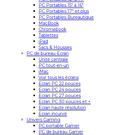
PC Portables 15″ à 16″
PC Portables 17″ et plus
PC Portables Bureautique
MacBook
Chromebook
Tablettes
iPad
Sacs & Housses
PC de bureau-Ecran
Unité centrale
PC tout-en-un
iMac
Voir tous les écrans
Ecran PC 22 pouces
Ecran PC 24 pouces
Ecran PC 27 pouces
Ecran PC 30 pouces et +
Ecran haute résolution
Ecran incurvé
Univers Gaming
PC portable Gamer
PC de bureau Gamer