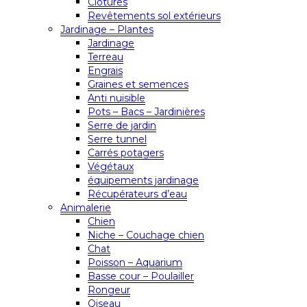
Clôtures
Revêtements sol extérieurs
Jardinage – Plantes
Jardinage
Terreau
Engrais
Graines et semences
Anti nuisible
Pots – Bacs – Jardinières
Serre de jardin
Serre tunnel
Carrés potagers
Végétaux
équipements jardinage
Récupérateurs d’eau
Animalerie
Chien
Niche – Couchage chien
Chat
Poisson – Aquarium
Basse cour – Poulailler
Rongeur
Oiseau