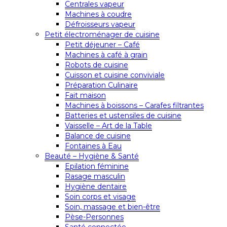
Centrales vapeur
Machines à coudre
Défroisseurs vapeur
Petit électroménager de cuisine
Petit déjeuner – Café
Machines à café à grain
Robots de cuisine
Cuisson et cuisine conviviale
Préparation Culinaire
Fait maison
Machines à boissons – Carafes filtrantes
Batteries et ustensiles de cuisine
Vaisselle – Art de la Table
Balance de cuisine
Fontaines à Eau
Beauté – Hygiène & Santé
Epilation féminine
Rasage masculin
Hygiène dentaire
Soin corps et visage
Soin, massage et bien-être
Pèse-Personnes