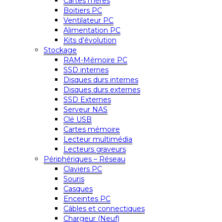
Cartes mères
Boitiers PC
Ventilateur PC
Alimentation PC
Kits d’évolution
Stockage
RAM-Mémoire PC
SSD internes
Disques durs internes
Disques durs externes
SSD Externes
Serveur NAS
Clé USB
Cartes mémoire
Lecteur multimédia
Lecteurs graveurs
Périphériques – Réseau
Claviers PC
Souris
Casques
Enceintes PC
Câbles et connectiques
Chargeur (Neuf)