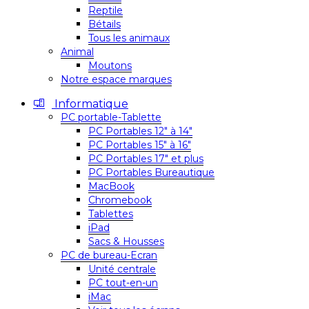
Reptile
Bétails
Tous les animaux
Animal
Moutons
Notre espace marques
Informatique
PC portable-Tablette
PC Portables 12″ à 14″
PC Portables 15″ à 16″
PC Portables 17″ et plus
PC Portables Bureautique
MacBook
Chromebook
Tablettes
iPad
Sacs & Housses
PC de bureau-Ecran
Unité centrale
PC tout-en-un
iMac