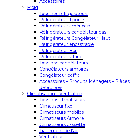
Accessoires
Froid
Tous nos réfrigérateurs
Réfrigérateur 1 porte
Réfrigérateur américain
Réfrigérateurs congélateur bas
Réfrigérateurs Congélateur Haut
Réfrigérateur encastrable
Réfrigérateur Bar
Réfrigérateur vitrine
Tous nos congélateurs
Congélateurs armoires
Congélateur coffre
Accessoires – Produits Ménagers – Pièces
détachées
Climatisation – Ventilation
Tous nos climatiseurs
Climatiseur fixe
Climatiseurs mobiles
Climatiseurs Armoire
Climatiseurs cassette
Traitement de l’air
Ventilateur