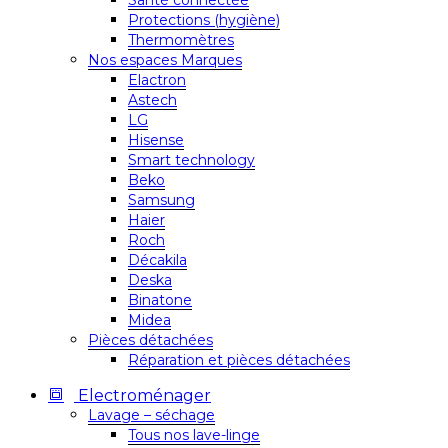
Santé connectée
Protections (hygiène)
Thermomètres
Nos espaces Marques
Elactron
Astech
LG
Hisense
Smart technology
Beko
Samsung
Haier
Roch
Décakila
Deska
Binatone
Midea
Pièces détachées
Réparation et pièces détachées
Electroménager
Lavage – séchage
Tous nos lave-linge