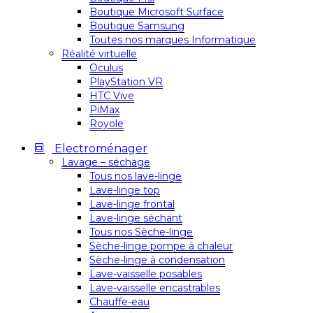
Boutique Microsoft Surface
Boutique Samsung
Toutes nos marques Informatique
Réalité virtuelle
Oculus
PlayStation VR
HTC Vive
PiMax
Royole
Electroménager
Lavage – séchage
Tous nos lave-linge
Lave-linge top
Lave-linge frontal
Lave-linge séchant
Tous nos Sèche-linge
Sèche-linge pompe à chaleur
Sèche-linge à condensation
Lave-vaisselle posables
Lave-vaisselle encastrables
Chauffe-eau