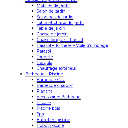
Mobilier de jardin
Salon de jardin
Salon bas de jardin
Table et chaise de jardin
Table de jardin
Chaise de jardin
Chaise longue – Transat
Parasol – Tonnelle – Voile d’ombrage
Parasol
Tonnelle
Pergola
Chauffage extérieur
Barbecue – Piscine
Barbecue Gaz
Barbecue charbon
Plancha
Accessoires Barbecue
Piscine
Piscine bois
Spa
Entretien piscine
Robot piscine