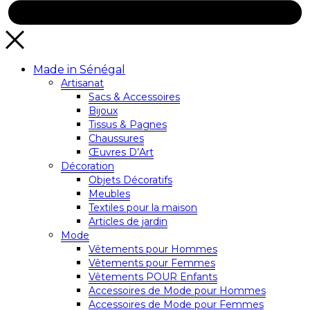
Made in Sénégal
Artisanat
Sacs & Accessoires
Bijoux
Tissus & Pagnes
Chaussures
Œuvres D’Art
Décoration
Objets Décoratifs
Meubles
Textiles pour la maison
Articles de jardin
Mode
Vêtements pour Hommes
Vêtements pour Femmes
Vêtements POUR Enfants
Accessoires de Mode pour Hommes
Accessoires de Mode pour Femmes