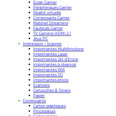
Ecran Gamer
Périphériques Gamer
Réalité virtuelle
Composants Gamer
Matériel Streaming
Fauteuils Gamer
TV Gaming HDMI 2.1
Jeux PC
Impression – Scanner
Imprimantes Multifonctions
Imprimantes Laser
Imprimantes Jet d’Encre
Imprimantes à réservoir
Imprimantes Wifi
Imprimantes 3D
Imprimantes photo
Scanners
Cartouches & Toners
Papier
Composants
Cartes graphiques
Processeurs