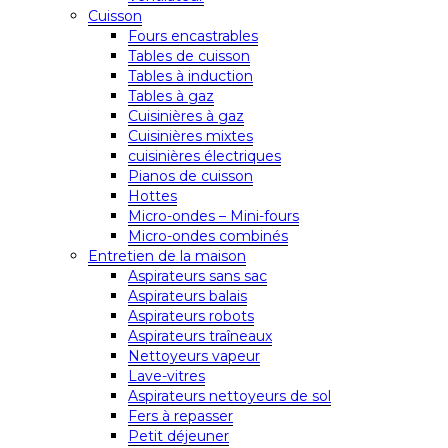
Cuisson
Fours encastrables
Tables de cuisson
Tables à induction
Tables à gaz
Cuisinières à gaz
Cuisinières mixtes
cuisinières électriques
Pianos de cuisson
Hottes
Micro-ondes – Mini-fours
Micro-ondes combinés
Entretien de la maison
Aspirateurs sans sac
Aspirateurs balais
Aspirateurs robots
Aspirateurs traîneaux
Nettoyeurs vapeur
Lave-vitres
Aspirateurs nettoyeurs de sol
Fers à repasser
Petit déjeuner