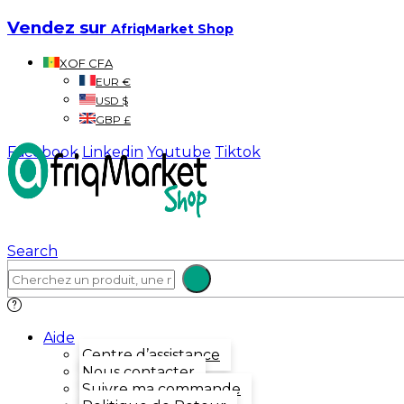
Vendez sur
AfriqMarket Shop
XOF CFA
EUR €
USD $
GBP £
Facebook
Linkedin
Youtube
Tiktok
Search
Aide
Centre d’assistance
Nous contacter
Suivre ma commande