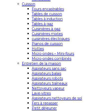
Cuisson
Fours encastrables
Tables de cuisson
Tables à induction
Tables à gaz
Cuisinières à gaz
Cuisinières mixtes
cuisinières électriques
Pianos de cuisson
Hottes
Micro-ondes – Mini-fours
Micro-ondes combinés
Entretien de la maison
Aspirateurs sans sac
Aspirateurs balais
Aspirateurs robots
Aspirateurs traîneaux
Nettoyeurs vapeur
Lave-vitres
Aspirateurs nettoyeurs de sol
Fers à repasser
Petit déjeuner