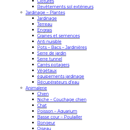
Clôtures
Revêtements sol extérieurs
Jardinage – Plantes
Jardinage
Terreau
Engrais
Graines et semences
Anti nuisible
Pots – Bacs – Jardinières
Serre de jardin
Serre tunnel
Carrés potagers
Végétaux
équipements jardinage
Récupérateurs d’eau
Animalerie
Chien
Niche – Couchage chien
Chat
Poisson – Aquarium
Basse cour – Poulailler
Rongeur
Oiseau