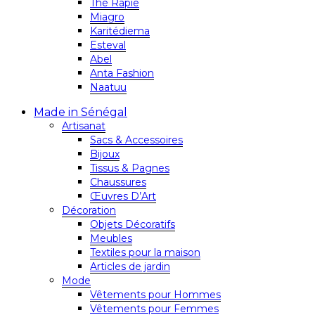
Thé Rapie
Miagro
Karitédiema
Esteval
Abel
Anta Fashion
Naatuu
Made in Sénégal
Artisanat
Sacs & Accessoires
Bijoux
Tissus & Pagnes
Chaussures
Œuvres D’Art
Décoration
Objets Décoratifs
Meubles
Textiles pour la maison
Articles de jardin
Mode
Vêtements pour Hommes
Vêtements pour Femmes