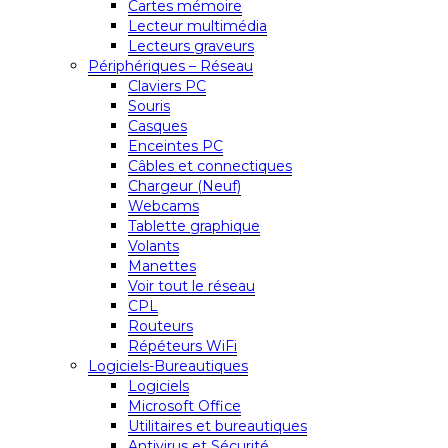
Cartes mémoire
Lecteur multimédia
Lecteurs graveurs
Périphériques – Réseau
Claviers PC
Souris
Casques
Enceintes PC
Câbles et connectiques
Chargeur (Neuf)
Webcams
Tablette graphique
Volants
Manettes
Voir tout le réseau
CPL
Routeurs
Répéteurs WiFi
Logiciels-Bureautiques
Logiciels
Microsoft Office
Utilitaires et bureautiques
Antivirus et Sécurité