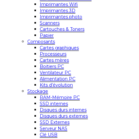
Imprimantes Wifi
Imprimantes 3D
Imprimantes photo
Scanners
Cartouches & Toners
Papier
Composants
Cartes graphiques
Processeurs
Cartes mères
Boitiers PC
Ventilateur PC
Alimentation PC
Kits d’évolution
Stockage
RAM-Mémoire PC
SSD internes
Disques durs internes
Disques durs externes
SSD Externes
Serveur NAS
Clé USB