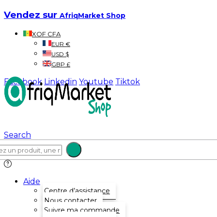
Vendez sur
AfriqMarket Shop
XOF CFA
EUR €
USD $
GBP £
Facebook
Linkedin
Youtube
Tiktok
Search
Aide
Centre d’assistance
Nous contacter
Suivre ma commande