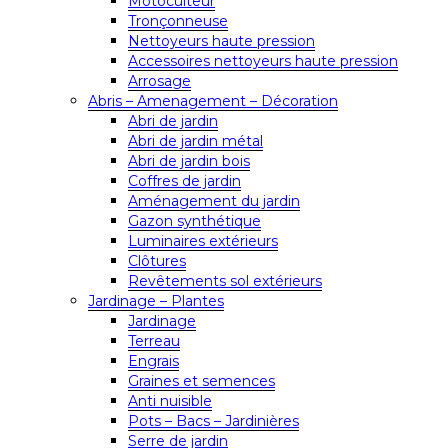
Motoculteur
Tronçonneuse
Nettoyeurs haute pression
Accessoires nettoyeurs haute pression
Arrosage
Abris – Amenagement – Décoration
Abri de jardin
Abri de jardin métal
Abri de jardin bois
Coffres de jardin
Aménagement du jardin
Gazon synthétique
Luminaires extérieurs
Clôtures
Revêtements sol extérieurs
Jardinage – Plantes
Jardinage
Terreau
Engrais
Graines et semences
Anti nuisible
Pots – Bacs – Jardinières
Serre de jardin