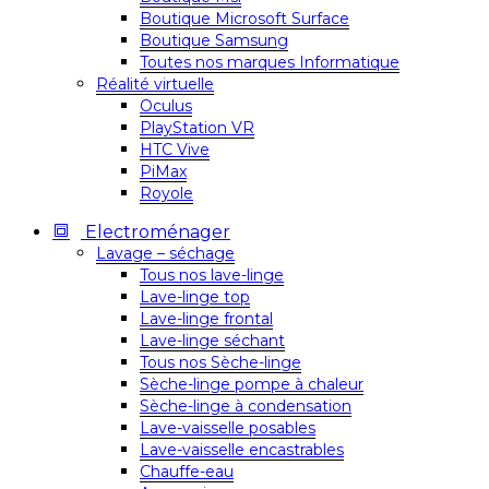
Boutique Microsoft Surface
Boutique Samsung
Toutes nos marques Informatique
Réalité virtuelle
Oculus
PlayStation VR
HTC Vive
PiMax
Royole
Electroménager
Lavage – séchage
Tous nos lave-linge
Lave-linge top
Lave-linge frontal
Lave-linge séchant
Tous nos Sèche-linge
Sèche-linge pompe à chaleur
Sèche-linge à condensation
Lave-vaisselle posables
Lave-vaisselle encastrables
Chauffe-eau