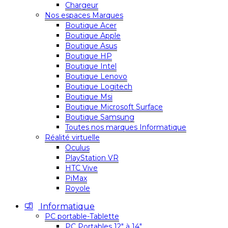
Chargeur
Nos espaces Marques
Boutique Acer
Boutique Apple
Boutique Asus
Boutique HP
Boutique Intel
Boutique Lenovo
Boutique Logitech
Boutique Msi
Boutique Microsoft Surface
Boutique Samsung
Toutes nos marques Informatique
Réalité virtuelle
Oculus
PlayStation VR
HTC Vive
PiMax
Royole
Informatique
PC portable-Tablette
PC Portables 12″ à 14″