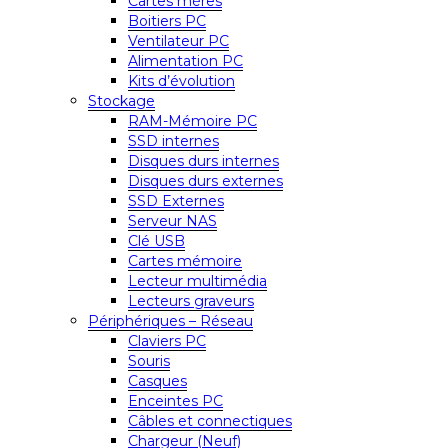
Cartes mères
Boitiers PC
Ventilateur PC
Alimentation PC
Kits d’évolution
Stockage
RAM-Mémoire PC
SSD internes
Disques durs internes
Disques durs externes
SSD Externes
Serveur NAS
Clé USB
Cartes mémoire
Lecteur multimédia
Lecteurs graveurs
Périphériques – Réseau
Claviers PC
Souris
Casques
Enceintes PC
Câbles et connectiques
Chargeur (Neuf)