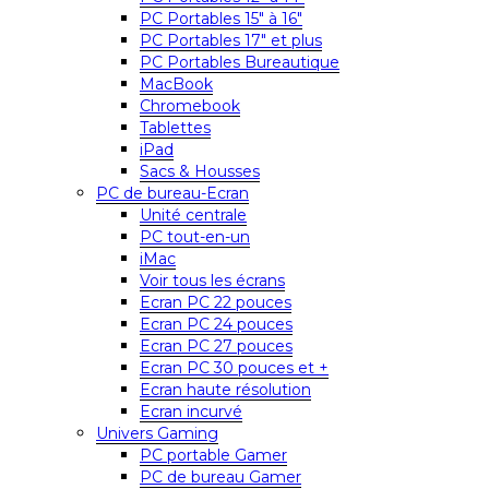
PC Portables 15″ à 16″
PC Portables 17″ et plus
PC Portables Bureautique
MacBook
Chromebook
Tablettes
iPad
Sacs & Housses
PC de bureau-Ecran
Unité centrale
PC tout-en-un
iMac
Voir tous les écrans
Ecran PC 22 pouces
Ecran PC 24 pouces
Ecran PC 27 pouces
Ecran PC 30 pouces et +
Ecran haute résolution
Ecran incurvé
Univers Gaming
PC portable Gamer
PC de bureau Gamer