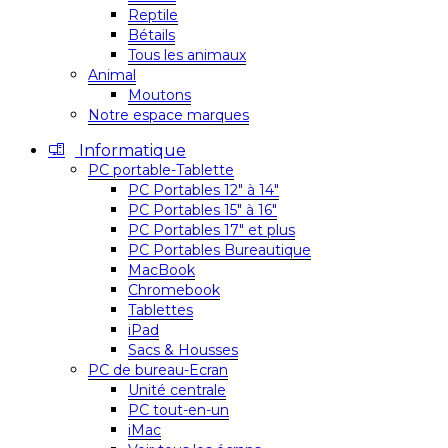
Reptile
Bétails
Tous les animaux
Animal
Moutons
Notre espace marques
Informatique
PC portable-Tablette
PC Portables 12″ à 14″
PC Portables 15″ à 16″
PC Portables 17″ et plus
PC Portables Bureautique
MacBook
Chromebook
Tablettes
iPad
Sacs & Housses
PC de bureau-Ecran
Unité centrale
PC tout-en-un
iMac