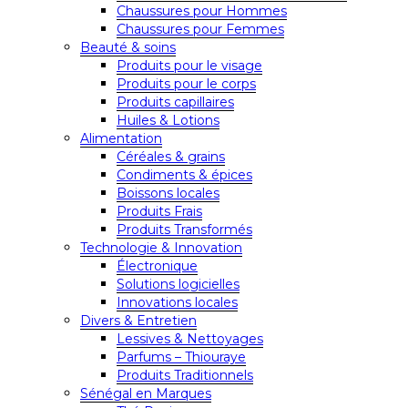
Chaussures pour Hommes
Chaussures pour Femmes
Beauté & soins
Produits pour le visage
Produits pour le corps
Produits capillaires
Huiles & Lotions
Alimentation
Céréales & grains
Condiments & épices
Boissons locales
Produits Frais
Produits Transformés
Technologie & Innovation
Électronique
Solutions logicielles
Innovations locales
Divers & Entretien
Lessives & Nettoyages
Parfums – Thiouraye
Produits Traditionnels
Sénégal en Marques