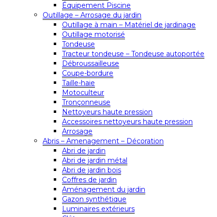
Équipement Piscine
Outillage – Arrosage du jardin
Outillage à main – Matériel de jardinage
Outillage motorisé
Tondeuse
Tracteur tondeuse – Tondeuse autoportée
Débroussailleuse
Coupe-bordure
Taille-haie
Motoculteur
Tronçonneuse
Nettoyeurs haute pression
Accessoires nettoyeurs haute pression
Arrosage
Abris – Amenagement – Décoration
Abri de jardin
Abri de jardin métal
Abri de jardin bois
Coffres de jardin
Aménagement du jardin
Gazon synthétique
Luminaires extérieurs