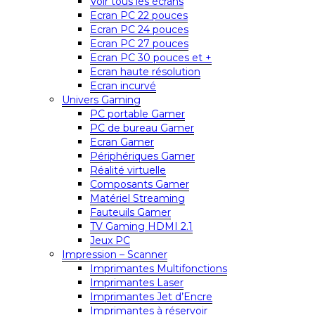
Voir tous les écrans
Ecran PC 22 pouces
Ecran PC 24 pouces
Ecran PC 27 pouces
Ecran PC 30 pouces et +
Ecran haute résolution
Ecran incurvé
Univers Gaming
PC portable Gamer
PC de bureau Gamer
Ecran Gamer
Périphériques Gamer
Réalité virtuelle
Composants Gamer
Matériel Streaming
Fauteuils Gamer
TV Gaming HDMI 2.1
Jeux PC
Impression – Scanner
Imprimantes Multifonctions
Imprimantes Laser
Imprimantes Jet d’Encre
Imprimantes à réservoir