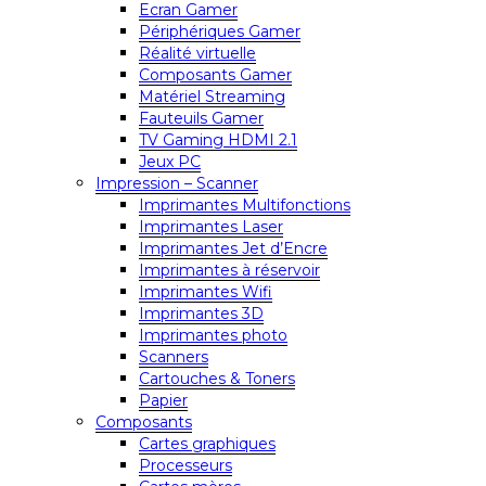
Ecran Gamer
Périphériques Gamer
Réalité virtuelle
Composants Gamer
Matériel Streaming
Fauteuils Gamer
TV Gaming HDMI 2.1
Jeux PC
Impression – Scanner
Imprimantes Multifonctions
Imprimantes Laser
Imprimantes Jet d’Encre
Imprimantes à réservoir
Imprimantes Wifi
Imprimantes 3D
Imprimantes photo
Scanners
Cartouches & Toners
Papier
Composants
Cartes graphiques
Processeurs