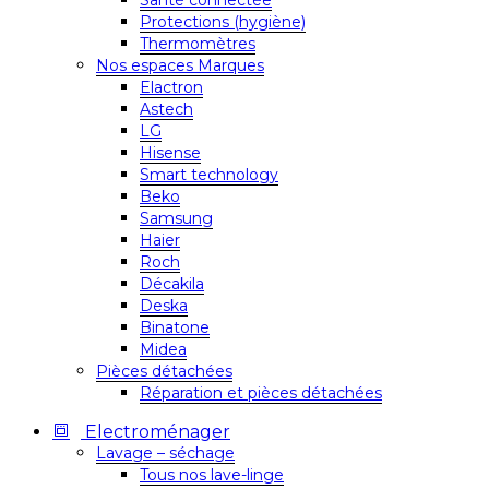
Santé connectée
Protections (hygiène)
Thermomètres
Nos espaces Marques
Elactron
Astech
LG
Hisense
Smart technology
Beko
Samsung
Haier
Roch
Décakila
Deska
Binatone
Midea
Pièces détachées
Réparation et pièces détachées
Electroménager
Lavage – séchage
Tous nos lave-linge