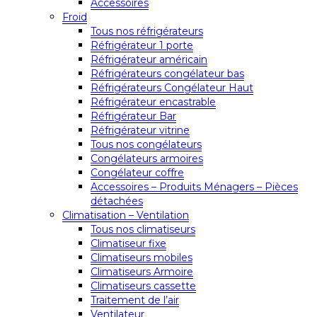
Accessoires
Froid
Tous nos réfrigérateurs
Réfrigérateur 1 porte
Réfrigérateur américain
Réfrigérateurs congélateur bas
Réfrigérateurs Congélateur Haut
Réfrigérateur encastrable
Réfrigérateur Bar
Réfrigérateur vitrine
Tous nos congélateurs
Congélateurs armoires
Congélateur coffre
Accessoires – Produits Ménagers – Pièces
détachées
Climatisation – Ventilation
Tous nos climatiseurs
Climatiseur fixe
Climatiseurs mobiles
Climatiseurs Armoire
Climatiseurs cassette
Traitement de l’air
Ventilateur