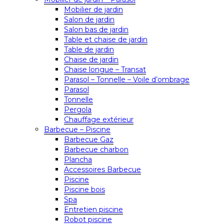
Mobilier de jardin
Salon de jardin
Salon bas de jardin
Table et chaise de jardin
Table de jardin
Chaise de jardin
Chaise longue – Transat
Parasol – Tonnelle – Voile d’ombrage
Parasol
Tonnelle
Pergola
Chauffage extérieur
Barbecue – Piscine
Barbecue Gaz
Barbecue charbon
Plancha
Accessoires Barbecue
Piscine
Piscine bois
Spa
Entretien piscine
Robot piscine