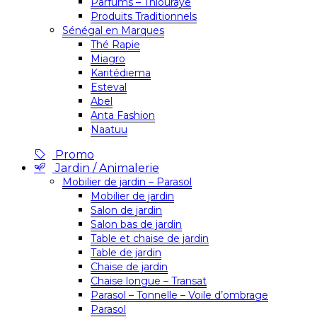
Parfums – Thiouraye
Produits Traditionnels
Sénégal en Marques
Thé Rapie
Miagro
Karitédiema
Esteval
Abel
Anta Fashion
Naatuu
Promo
Jardin / Animalerie
Mobilier de jardin – Parasol
Mobilier de jardin
Salon de jardin
Salon bas de jardin
Table et chaise de jardin
Table de jardin
Chaise de jardin
Chaise longue – Transat
Parasol – Tonnelle – Voile d’ombrage
Parasol