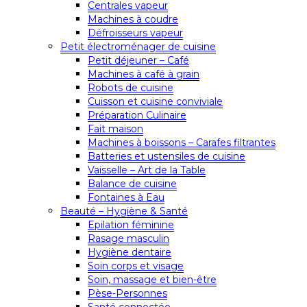
Centrales vapeur
Machines à coudre
Défroisseurs vapeur
Petit électroménager de cuisine
Petit déjeuner – Café
Machines à café à grain
Robots de cuisine
Cuisson et cuisine conviviale
Préparation Culinaire
Fait maison
Machines à boissons – Carafes filtrantes
Batteries et ustensiles de cuisine
Vaisselle – Art de la Table
Balance de cuisine
Fontaines à Eau
Beauté – Hygiène & Santé
Epilation féminine
Rasage masculin
Hygiène dentaire
Soin corps et visage
Soin, massage et bien-être
Pèse-Personnes