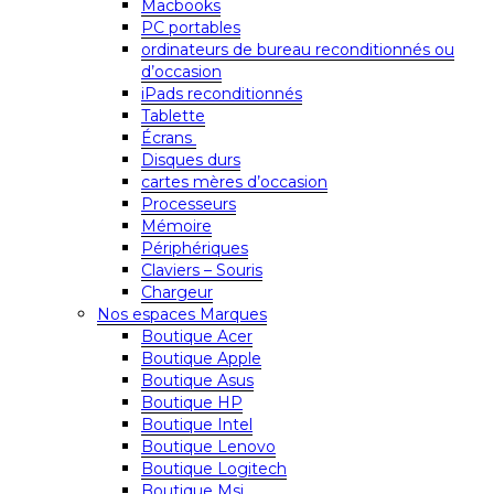
Macbooks
PC portables
ordinateurs de bureau reconditionnés ou
d’occasion
iPads reconditionnés
Tablette
Écrans
Disques durs
cartes mères d’occasion
Processeurs
Mémoire
Périphériques
Claviers – Souris
Chargeur
Nos espaces Marques
Boutique Acer
Boutique Apple
Boutique Asus
Boutique HP
Boutique Intel
Boutique Lenovo
Boutique Logitech
Boutique Msi