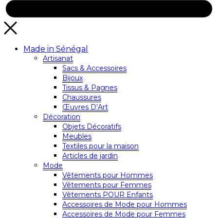
Made in Sénégal
Artisanat
Sacs & Accessoires
Bijoux
Tissus & Pagnes
Chaussures
Œuvres D’Art
Décoration
Objets Décoratifs
Meubles
Textiles pour la maison
Articles de jardin
Mode
Vêtements pour Hommes
Vêtements pour Femmes
Vêtements POUR Enfants
Accessoires de Mode pour Hommes
Accessoires de Mode pour Femmes