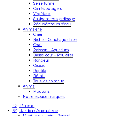
Serre tunnel
Carrés potagers
Végétaux
équipements jardinage
Récupérateurs d’eau
Animalerie
Chien
Niche – Couchage chien
Chat
Poisson – Aquarium
Basse cour – Poulailler
Rongeur
Oiseau
Reptile
Bétails
Tous les animaux
Animal
Moutons
Notre espace marques
Promo
Jardin / Animalerie
Mobilier de jardin – Parasol