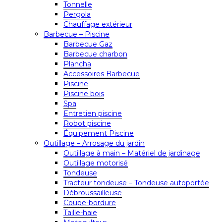
Tonnelle
Pergola
Chauffage extérieur
Barbecue – Piscine
Barbecue Gaz
Barbecue charbon
Plancha
Accessoires Barbecue
Piscine
Piscine bois
Spa
Entretien piscine
Robot piscine
Équipement Piscine
Outillage – Arrosage du jardin
Outillage à main – Matériel de jardinage
Outillage motorisé
Tondeuse
Tracteur tondeuse – Tondeuse autoportée
Débroussailleuse
Coupe-bordure
Taille-haie