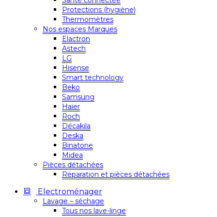
Santé connectée
Protections (hygiène)
Thermomètres
Nos espaces Marques
Elactron
Astech
LG
Hisense
Smart technology
Beko
Samsung
Haier
Roch
Décakila
Deska
Binatone
Midea
Pièces détachées
Réparation et pièces détachées
Electroménager
Lavage – séchage
Tous nos lave-linge