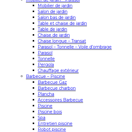
Mobilier de jardin
Salon de jardin
Salon bas de jardin
Table et chaise de jardin
Table de jardin
Chaise de jardin
Chaise longue – Transat
Parasol – Tonnelle – Voile d’ombrage
Parasol
Tonnelle
Pergola
Chauffage extérieur
Barbecue – Piscine
Barbecue Gaz
Barbecue charbon
Plancha
Accessoires Barbecue
Piscine
Piscine bois
Spa
Entretien piscine
Robot piscine