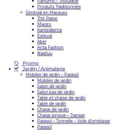
Parfums – Thiouraye
Produits Traditionnels
Sénégal en Marques
Thé Rapie
Miagro
Karitédiema
Esteval
Abel
Anta Fashion
Naatuu
Promo
Jardin / Animalerie
Mobilier de jardin – Parasol
Mobilier de jardin
Salon de jardin
Salon bas de jardin
Table et chaise de jardin
Table de jardin
Chaise de jardin
Chaise longue – Transat
Parasol – Tonnelle – Voile d’ombrage
Parasol