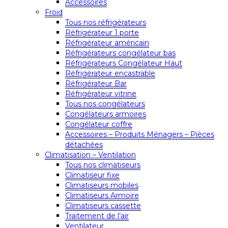
Accessoires
Froid
Tous nos réfrigérateurs
Réfrigérateur 1 porte
Réfrigérateur américain
Réfrigérateurs congélateur bas
Réfrigérateurs Congélateur Haut
Réfrigérateur encastrable
Réfrigérateur Bar
Réfrigérateur vitrine
Tous nos congélateurs
Congélateurs armoires
Congélateur coffre
Accessoires – Produits Ménagers – Pièces
détachées
Climatisation – Ventilation
Tous nos climatiseurs
Climatiseur fixe
Climatiseurs mobiles
Climatiseurs Armoire
Climatiseurs cassette
Traitement de l’air
Ventilateur