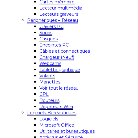
Cartes mémoire
Lecteur multimédia
Lecteurs graveurs
Périphériques – Réseau
Claviers PC
Souris
Casques
Enceintes PC
Câbles et connectiques
Chargeur (Neuf)
Webcams
Tablette graphique
Volants
Manettes
Voir tout le réseau
CPL
Routeurs
Répéteurs WiFi
Logiciels-Bureautiques
Logiciels
Microsoft Office
Utilitaires et bureautiques
Antivirus et Sécurité