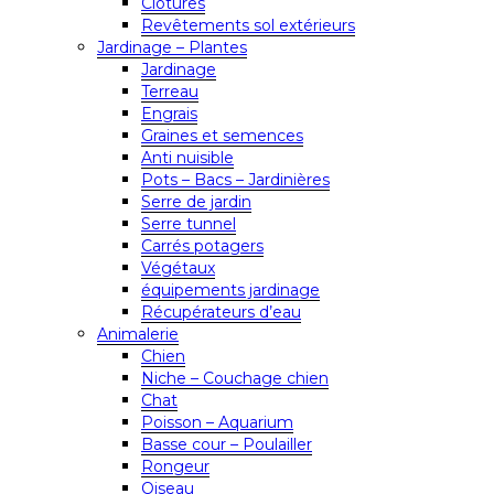
Clôtures
Revêtements sol extérieurs
Jardinage – Plantes
Jardinage
Terreau
Engrais
Graines et semences
Anti nuisible
Pots – Bacs – Jardinières
Serre de jardin
Serre tunnel
Carrés potagers
Végétaux
équipements jardinage
Récupérateurs d’eau
Animalerie
Chien
Niche – Couchage chien
Chat
Poisson – Aquarium
Basse cour – Poulailler
Rongeur
Oiseau