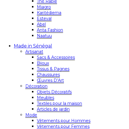
Thé Rapie
Miagro
Karitédiema
Esteval
Abel
Anta Fashion
Naatuu
Made in Sénégal
Artisanat
Sacs & Accessoires
Bijoux
Tissus & Pagnes
Chaussures
Œuvres D’Art
Décoration
Objets Décoratifs
Meubles
Textiles pour la maison
Articles de jardin
Mode
Vêtements pour Hommes
Vêtements pour Femmes