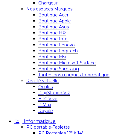
Chargeur
Nos espaces Marques
Boutique Acer
Boutique Apple
Boutique Asus
Boutique HP
Boutique Intel
Boutique Lenovo
Boutique Logitech
Boutique Msi
Boutique Microsoft Surface
Boutique Samsung
Toutes nos marques Informatique
Réalité virtuelle
Oculus
PlayStation VR
HTC Vive
PiMax
Royole
Informatique
PC portable-Tablette
PC Portables 12″ à 14″