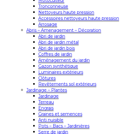
Motoculteur
Tronçonneuse
Nettoyeurs haute pression
Accessoires nettoyeurs haute pression
Arrosage
Abris – Amenagement – Décoration
Abri de jardin
Abri de jardin métal
Abri de jardin bois
Coffres de jardin
Aménagement du jardin
Gazon synthétique
Luminaires extérieurs
Clôtures
Revêtements sol extérieurs
Jardinage – Plantes
Jardinage
Terreau
Engrais
Graines et semences
Anti nuisible
Pots – Bacs – Jardinières
Serre de jardin