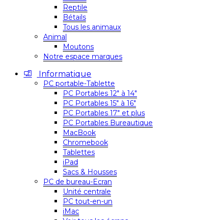
Reptile
Bétails
Tous les animaux
Animal
Moutons
Notre espace marques
Informatique
PC portable-Tablette
PC Portables 12″ à 14″
PC Portables 15″ à 16″
PC Portables 17″ et plus
PC Portables Bureautique
MacBook
Chromebook
Tablettes
iPad
Sacs & Housses
PC de bureau-Ecran
Unité centrale
PC tout-en-un
iMac