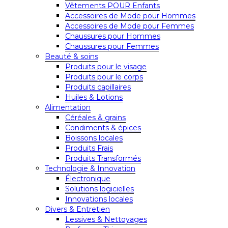
Vêtements POUR Enfants
Accessoires de Mode pour Hommes
Accessoires de Mode pour Femmes
Chaussures pour Hommes
Chaussures pour Femmes
Beauté & soins
Produits pour le visage
Produits pour le corps
Produits capillaires
Huiles & Lotions
Alimentation
Céréales & grains
Condiments & épices
Boissons locales
Produits Frais
Produits Transformés
Technologie & Innovation
Électronique
Solutions logicielles
Innovations locales
Divers & Entretien
Lessives & Nettoyages