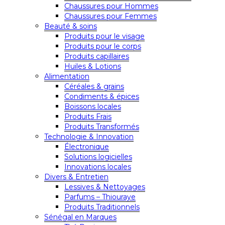
Chaussures pour Hommes
Chaussures pour Femmes
Beauté & soins
Produits pour le visage
Produits pour le corps
Produits capillaires
Huiles & Lotions
Alimentation
Céréales & grains
Condiments & épices
Boissons locales
Produits Frais
Produits Transformés
Technologie & Innovation
Électronique
Solutions logicielles
Innovations locales
Divers & Entretien
Lessives & Nettoyages
Parfums – Thiouraye
Produits Traditionnels
Sénégal en Marques