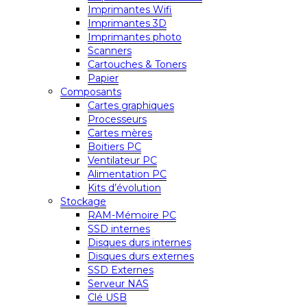
Imprimantes Wifi
Imprimantes 3D
Imprimantes photo
Scanners
Cartouches & Toners
Papier
Composants
Cartes graphiques
Processeurs
Cartes mères
Boitiers PC
Ventilateur PC
Alimentation PC
Kits d’évolution
Stockage
RAM-Mémoire PC
SSD internes
Disques durs internes
Disques durs externes
SSD Externes
Serveur NAS
Clé USB