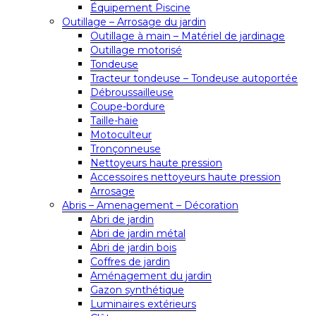
Équipement Piscine
Outillage – Arrosage du jardin
Outillage à main – Matériel de jardinage
Outillage motorisé
Tondeuse
Tracteur tondeuse – Tondeuse autoportée
Débroussailleuse
Coupe-bordure
Taille-haie
Motoculteur
Tronçonneuse
Nettoyeurs haute pression
Accessoires nettoyeurs haute pression
Arrosage
Abris – Amenagement – Décoration
Abri de jardin
Abri de jardin métal
Abri de jardin bois
Coffres de jardin
Aménagement du jardin
Gazon synthétique
Luminaires extérieurs