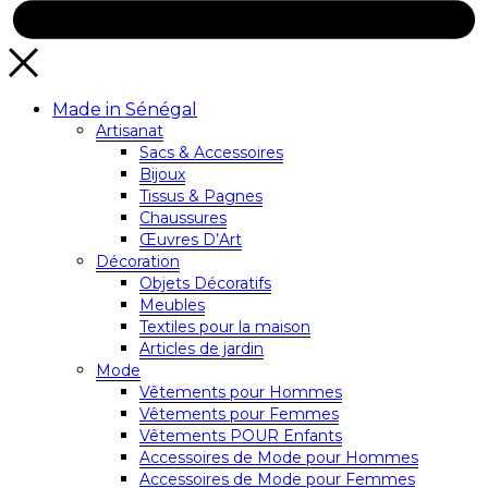
Made in Sénégal
Artisanat
Sacs & Accessoires
Bijoux
Tissus & Pagnes
Chaussures
Œuvres D’Art
Décoration
Objets Décoratifs
Meubles
Textiles pour la maison
Articles de jardin
Mode
Vêtements pour Hommes
Vêtements pour Femmes
Vêtements POUR Enfants
Accessoires de Mode pour Hommes
Accessoires de Mode pour Femmes