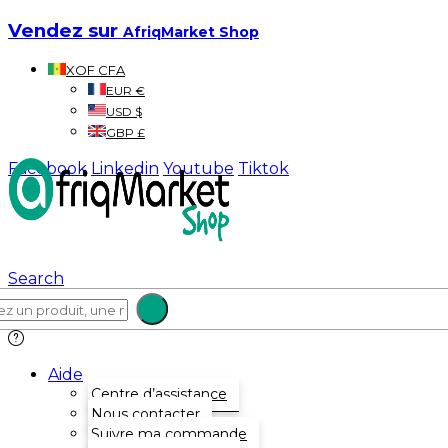
Vendez sur
AfriqMarket Shop
XOF CFA
EUR €
USD $
GBP £
Facebook
Linkedin
Youtube
Tiktok
Search
Aide
Centre d’assistance
Nous contacter
Suivre ma commande