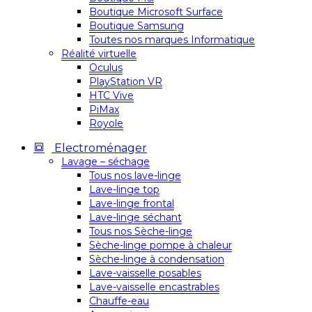
Boutique Microsoft Surface
Boutique Samsung
Toutes nos marques Informatique
Réalité virtuelle
Oculus
PlayStation VR
HTC Vive
PiMax
Royole
Electroménager
Lavage – séchage
Tous nos lave-linge
Lave-linge top
Lave-linge frontal
Lave-linge séchant
Tous nos Sèche-linge
Sèche-linge pompe à chaleur
Sèche-linge à condensation
Lave-vaisselle posables
Lave-vaisselle encastrables
Chauffe-eau