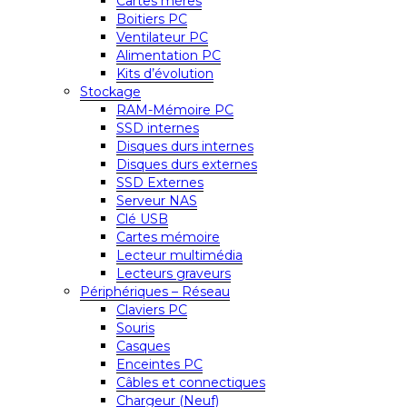
Cartes mères
Boitiers PC
Ventilateur PC
Alimentation PC
Kits d’évolution
Stockage
RAM-Mémoire PC
SSD internes
Disques durs internes
Disques durs externes
SSD Externes
Serveur NAS
Clé USB
Cartes mémoire
Lecteur multimédia
Lecteurs graveurs
Périphériques – Réseau
Claviers PC
Souris
Casques
Enceintes PC
Câbles et connectiques
Chargeur (Neuf)