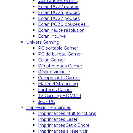
Voir tous les écrans
Ecran PC 22 pouces
Ecran PC 24 pouces
Ecran PC 27 pouces
Ecran PC 30 pouces et +
Ecran haute résolution
Ecran incurvé
Univers Gaming
PC portable Gamer
PC de bureau Gamer
Ecran Gamer
Périphériques Gamer
Réalité virtuelle
Composants Gamer
Matériel Streaming
Fauteuils Gamer
TV Gaming HDMI 2.1
Jeux PC
Impression – Scanner
Imprimantes Multifonctions
Imprimantes Laser
Imprimantes Jet d’Encre
Imprimantes à réservoir