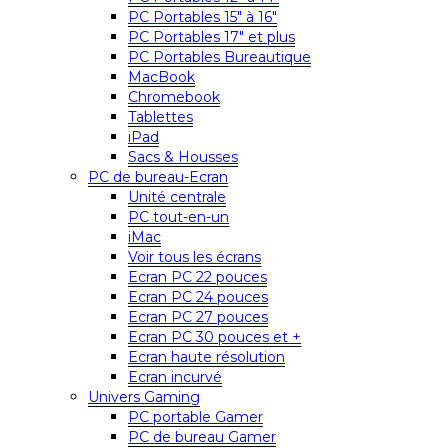
PC Portables 15″ à 16″
PC Portables 17″ et plus
PC Portables Bureautique
MacBook
Chromebook
Tablettes
iPad
Sacs & Housses
PC de bureau-Ecran
Unité centrale
PC tout-en-un
iMac
Voir tous les écrans
Ecran PC 22 pouces
Ecran PC 24 pouces
Ecran PC 27 pouces
Ecran PC 30 pouces et +
Ecran haute résolution
Ecran incurvé
Univers Gaming
PC portable Gamer
PC de bureau Gamer