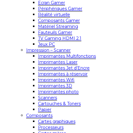
Ecran Gamer
Périphériques Gamer
Réalité virtuelle
Composants Gamer
Matériel Streaming
Fauteuils Gamer
TV Gaming HDMI 2.1
Jeux PC
Impression – Scanner
Imprimantes Multifonctions
Imprimantes Laser
Imprimantes Jet d’Encre
Imprimantes à réservoir
Imprimantes Wifi
Imprimantes 3D
Imprimantes photo
Scanners
Cartouches & Toners
Papier
Composants
Cartes graphiques
Processeurs