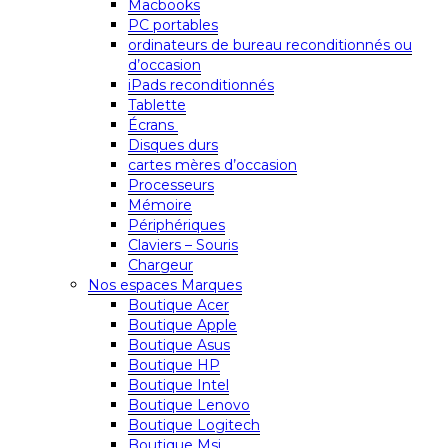
Macbooks
PC portables
ordinateurs de bureau reconditionnés ou
d’occasion
iPads reconditionnés
Tablette
Écrans
Disques durs
cartes mères d’occasion
Processeurs
Mémoire
Périphériques
Claviers – Souris
Chargeur
Nos espaces Marques
Boutique Acer
Boutique Apple
Boutique Asus
Boutique HP
Boutique Intel
Boutique Lenovo
Boutique Logitech
Boutique Msi