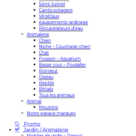
Serre tunnel
Carrés potagers
Végétaux
équipements jardinage
Récupérateurs d’eau
Animalerie
Chien
Niche – Couchage chien
Chat
Poisson – Aquarium
Basse cour – Poulailler
Rongeur
Oiseau
Reptile
Bétails
Tous les animaux
Animal
Moutons
Notre espace marques
Promo
Jardin / Animalerie
Mobilier de jardin – Parasol