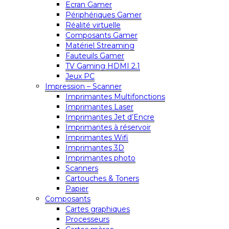
Ecran Gamer
Périphériques Gamer
Réalité virtuelle
Composants Gamer
Matériel Streaming
Fauteuils Gamer
TV Gaming HDMI 2.1
Jeux PC
Impression – Scanner
Imprimantes Multifonctions
Imprimantes Laser
Imprimantes Jet d’Encre
Imprimantes à réservoir
Imprimantes Wifi
Imprimantes 3D
Imprimantes photo
Scanners
Cartouches & Toners
Papier
Composants
Cartes graphiques
Processeurs