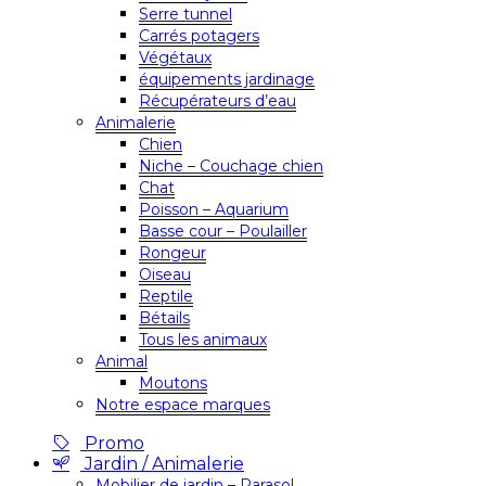
Serre tunnel
Carrés potagers
Végétaux
équipements jardinage
Récupérateurs d’eau
Animalerie
Chien
Niche – Couchage chien
Chat
Poisson – Aquarium
Basse cour – Poulailler
Rongeur
Oiseau
Reptile
Bétails
Tous les animaux
Animal
Moutons
Notre espace marques
Promo
Jardin / Animalerie
Mobilier de jardin – Parasol