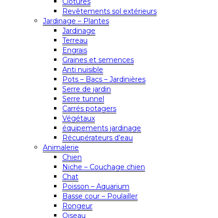
Clôtures
Revêtements sol extérieurs
Jardinage – Plantes
Jardinage
Terreau
Engrais
Graines et semences
Anti nuisible
Pots – Bacs – Jardinières
Serre de jardin
Serre tunnel
Carrés potagers
Végétaux
équipements jardinage
Récupérateurs d’eau
Animalerie
Chien
Niche – Couchage chien
Chat
Poisson – Aquarium
Basse cour – Poulailler
Rongeur
Oiseau