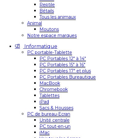
Reptile
Bétails
Tous les animaux
Animal
Moutons
Notre espace marques
Informatique
PC portable-Tablette
PC Portables 12″ à 14″
PC Portables 15″ à 16″
PC Portables 17″ et plus
PC Portables Bureautique
MacBook
Chromebook
Tablettes
iPad
Sacs & Housses
PC de bureau-Ecran
Unité centrale
PC tout-en-un
iMac