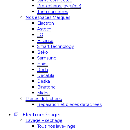
Santé connectée
Protections (hygiène)
Thermomètres
Nos espaces Marques
Elactron
Astech
LG
Hisense
Smart technology
Beko
Samsung
Haier
Roch
Décakila
Deska
Binatone
Midea
Pièces détachées
Réparation et pièces détachées
Electroménager
Lavage – séchage
Tous nos lave-linge