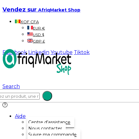
Vendez sur
AfriqMarket Shop
XOF CFA
EUR €
USD $
GBP £
Facebook
Linkedin
Youtube
Tiktok
Search
Aide
Centre d’assistance
Nous contacter
Suivre ma commande