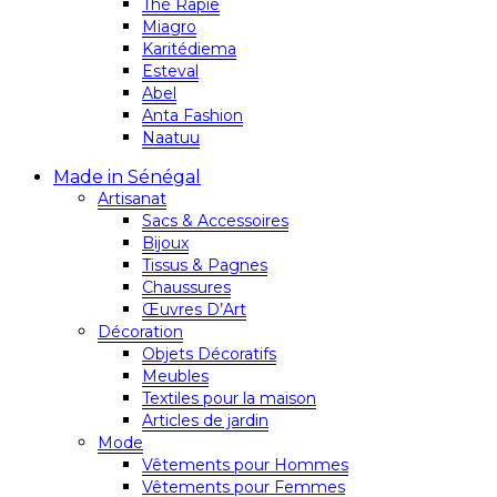
Thé Rapie
Miagro
Karitédiema
Esteval
Abel
Anta Fashion
Naatuu
Made in Sénégal
Artisanat
Sacs & Accessoires
Bijoux
Tissus & Pagnes
Chaussures
Œuvres D’Art
Décoration
Objets Décoratifs
Meubles
Textiles pour la maison
Articles de jardin
Mode
Vêtements pour Hommes
Vêtements pour Femmes