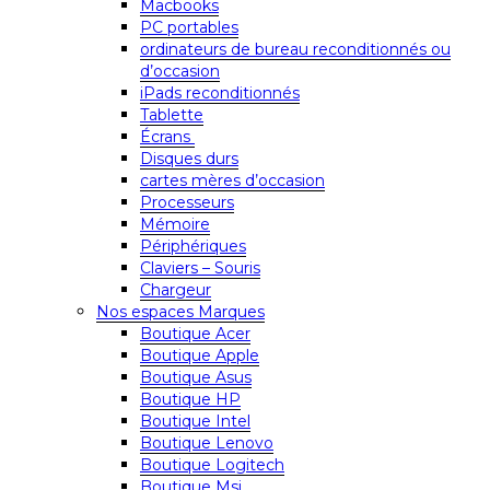
Macbooks
PC portables
ordinateurs de bureau reconditionnés ou
d’occasion
iPads reconditionnés
Tablette
Écrans
Disques durs
cartes mères d’occasion
Processeurs
Mémoire
Périphériques
Claviers – Souris
Chargeur
Nos espaces Marques
Boutique Acer
Boutique Apple
Boutique Asus
Boutique HP
Boutique Intel
Boutique Lenovo
Boutique Logitech
Boutique Msi