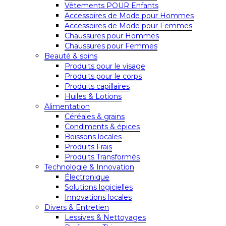
Vêtements POUR Enfants
Accessoires de Mode pour Hommes
Accessoires de Mode pour Femmes
Chaussures pour Hommes
Chaussures pour Femmes
Beauté & soins
Produits pour le visage
Produits pour le corps
Produits capillaires
Huiles & Lotions
Alimentation
Céréales & grains
Condiments & épices
Boissons locales
Produits Frais
Produits Transformés
Technologie & Innovation
Électronique
Solutions logicielles
Innovations locales
Divers & Entretien
Lessives & Nettoyages