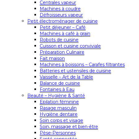
Centrales vapeur
Machines à coudre
Défroisseurs vapeur
Petit électroménager de cuisine
Petit déjeuner – Café
Machines à café à grain
Robots de cuisine
Cuisson et cuisine conviviale
Préparation Culinaire
Fait maison
Machines à boissons – Carafes filtrantes
Batteries et ustensiles de cuisine
Vaisselle – Art de la Table
Balance de cuisine
Fontaines à Eau
Beauté – Hygiène & Santé
Epilation féminine
Rasage masculin
Hygiène dentaire
Soin corps et visage
Soin, massage et bien-être
Pèse-Personnes