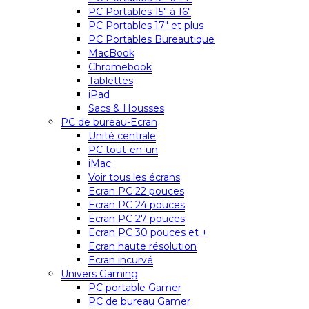
PC Portables 15″ à 16″
PC Portables 17″ et plus
PC Portables Bureautique
MacBook
Chromebook
Tablettes
iPad
Sacs & Housses
PC de bureau-Ecran
Unité centrale
PC tout-en-un
iMac
Voir tous les écrans
Ecran PC 22 pouces
Ecran PC 24 pouces
Ecran PC 27 pouces
Ecran PC 30 pouces et +
Ecran haute résolution
Ecran incurvé
Univers Gaming
PC portable Gamer
PC de bureau Gamer