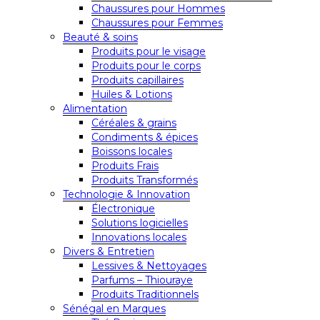
Chaussures pour Hommes
Chaussures pour Femmes
Beauté & soins
Produits pour le visage
Produits pour le corps
Produits capillaires
Huiles & Lotions
Alimentation
Céréales & grains
Condiments & épices
Boissons locales
Produits Frais
Produits Transformés
Technologie & Innovation
Électronique
Solutions logicielles
Innovations locales
Divers & Entretien
Lessives & Nettoyages
Parfums – Thiouraye
Produits Traditionnels
Sénégal en Marques