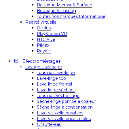
Boutique Microsoft Surface
Boutique Samsung
Toutes nos marques Informatique
Réalité virtuelle
Oculus
PlayStation VR
HTC Vive
PiMax
Royole
Electroménager
Lavage – séchage
Tous nos lave-linge
Lave-linge top
Lave-linge frontal
Lave-linge séchant
Tous nos Sèche-linge
Sèche-linge pompe à chaleur
Sèche-linge à condensation
Lave-vaisselle posables
Lave-vaisselle encastrables
Chauffe-eau