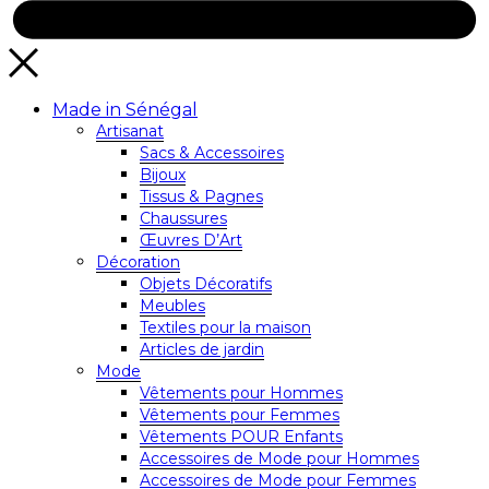
Made in Sénégal
Artisanat
Sacs & Accessoires
Bijoux
Tissus & Pagnes
Chaussures
Œuvres D’Art
Décoration
Objets Décoratifs
Meubles
Textiles pour la maison
Articles de jardin
Mode
Vêtements pour Hommes
Vêtements pour Femmes
Vêtements POUR Enfants
Accessoires de Mode pour Hommes
Accessoires de Mode pour Femmes