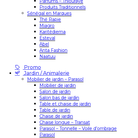
Parfums – Thiouraye
Produits Traditionnels
Sénégal en Marques
Thé Rapie
Miagro
Karitédiema
Esteval
Abel
Anta Fashion
Naatuu
Promo
Jardin / Animalerie
Mobilier de jardin – Parasol
Mobilier de jardin
Salon de jardin
Salon bas de jardin
Table et chaise de jardin
Table de jardin
Chaise de jardin
Chaise longue – Transat
Parasol – Tonnelle – Voile d’ombrage
Parasol