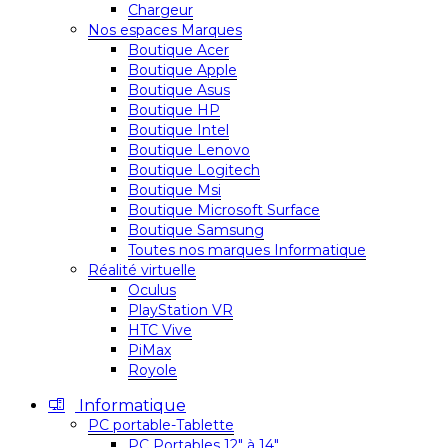
Chargeur
Nos espaces Marques
Boutique Acer
Boutique Apple
Boutique Asus
Boutique HP
Boutique Intel
Boutique Lenovo
Boutique Logitech
Boutique Msi
Boutique Microsoft Surface
Boutique Samsung
Toutes nos marques Informatique
Réalité virtuelle
Oculus
PlayStation VR
HTC Vive
PiMax
Royole
Informatique
PC portable-Tablette
PC Portables 12″ à 14″