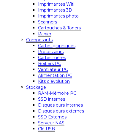
Imprimantes Wifi
Imprimantes 3D
Imprimantes photo
Scanners
Cartouches & Toners
Papier
Composants
Cartes graphiques
Processeurs
Cartes mères
Boitiers PC
Ventilateur PC
Alimentation PC
Kits d’évolution
Stockage
RAM-Mémoire PC
SSD internes
Disques durs internes
Disques durs externes
SSD Externes
Serveur NAS
Clé USB