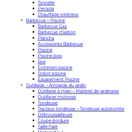
Tonnelle
Pergola
Chauffage extérieur
Barbecue – Piscine
Barbecue Gaz
Barbecue charbon
Plancha
Accessoires Barbecue
Piscine
Piscine bois
Spa
Entretien piscine
Robot piscine
Équipement Piscine
Outillage – Arrosage du jardin
Outillage à main – Matériel de jardinage
Outillage motorisé
Tondeuse
Tracteur tondeuse – Tondeuse autoportée
Débroussailleuse
Coupe-bordure
Taille-haie