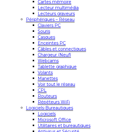
Cartes mémoire
Lecteur multimédia
Lecteurs graveurs
Périphériques – Réseau
Claviers PC
Souris
Casques
Enceintes PC
Câbles et connectiques
Chargeur (Neuf)
Webcams
Tablette graphique
Volants
Manettes
Voir tout le réseau
CPL
Routeurs
Répéteurs WiFi
Logiciels-Bureautiques
Logiciels
Microsoft Office
Utilitaires et bureautiques
Antivirus et Sécurité