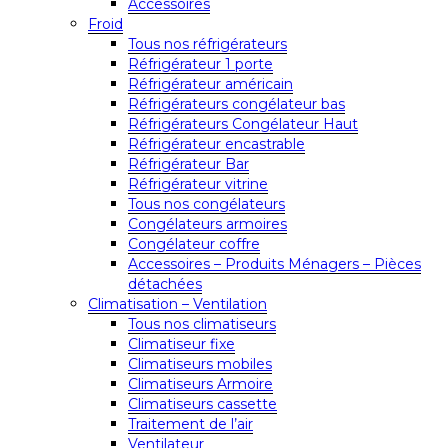
Accessoires
Froid
Tous nos réfrigérateurs
Réfrigérateur 1 porte
Réfrigérateur américain
Réfrigérateurs congélateur bas
Réfrigérateurs Congélateur Haut
Réfrigérateur encastrable
Réfrigérateur Bar
Réfrigérateur vitrine
Tous nos congélateurs
Congélateurs armoires
Congélateur coffre
Accessoires – Produits Ménagers – Pièces
détachées
Climatisation – Ventilation
Tous nos climatiseurs
Climatiseur fixe
Climatiseurs mobiles
Climatiseurs Armoire
Climatiseurs cassette
Traitement de l’air
Ventilateur