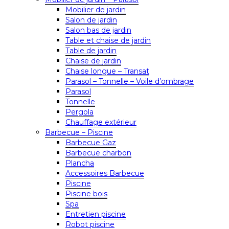
Mobilier de jardin
Salon de jardin
Salon bas de jardin
Table et chaise de jardin
Table de jardin
Chaise de jardin
Chaise longue – Transat
Parasol – Tonnelle – Voile d’ombrage
Parasol
Tonnelle
Pergola
Chauffage extérieur
Barbecue – Piscine
Barbecue Gaz
Barbecue charbon
Plancha
Accessoires Barbecue
Piscine
Piscine bois
Spa
Entretien piscine
Robot piscine