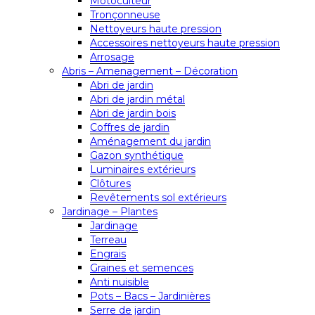
Motoculteur
Tronçonneuse
Nettoyeurs haute pression
Accessoires nettoyeurs haute pression
Arrosage
Abris – Amenagement – Décoration
Abri de jardin
Abri de jardin métal
Abri de jardin bois
Coffres de jardin
Aménagement du jardin
Gazon synthétique
Luminaires extérieurs
Clôtures
Revêtements sol extérieurs
Jardinage – Plantes
Jardinage
Terreau
Engrais
Graines et semences
Anti nuisible
Pots – Bacs – Jardinières
Serre de jardin