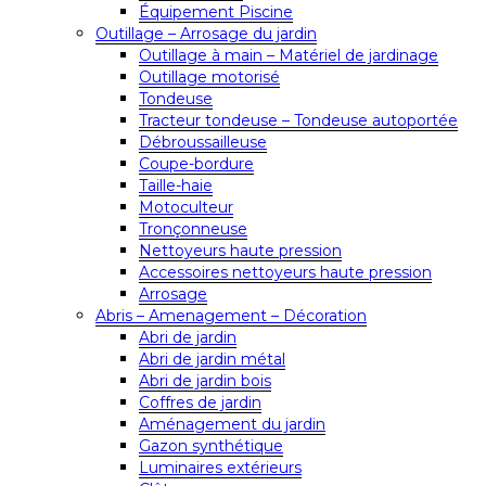
Équipement Piscine
Outillage – Arrosage du jardin
Outillage à main – Matériel de jardinage
Outillage motorisé
Tondeuse
Tracteur tondeuse – Tondeuse autoportée
Débroussailleuse
Coupe-bordure
Taille-haie
Motoculteur
Tronçonneuse
Nettoyeurs haute pression
Accessoires nettoyeurs haute pression
Arrosage
Abris – Amenagement – Décoration
Abri de jardin
Abri de jardin métal
Abri de jardin bois
Coffres de jardin
Aménagement du jardin
Gazon synthétique
Luminaires extérieurs