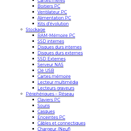
Cartes mères
Boitiers PC
Ventilateur PC
Alimentation PC
Kits d’évolution
Stockage
RAM-Mémoire PC
SSD internes
Disques durs internes
Disques durs externes
SSD Externes
Serveur NAS
Clé USB
Cartes mémoire
Lecteur multimédia
Lecteurs graveurs
Périphériques – Réseau
Claviers PC
Souris
Casques
Enceintes PC
Câbles et connectiques
Chargeur (Neuf)