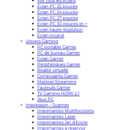
Voir tous les écrans
Ecran PC 22 pouces
Ecran PC 24 pouces
Ecran PC 27 pouces
Ecran PC 30 pouces et +
Ecran haute résolution
Ecran incurvé
Univers Gaming
PC portable Gamer
PC de bureau Gamer
Ecran Gamer
Périphériques Gamer
Réalité virtuelle
Composants Gamer
Matériel Streaming
Fauteuils Gamer
TV Gaming HDMI 2.1
Jeux PC
Impression – Scanner
Imprimantes Multifonctions
Imprimantes Laser
Imprimantes Jet d’Encre
Imprimantes à réservoir