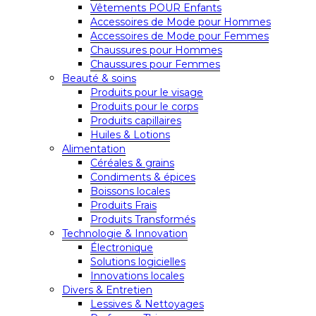
Vêtements POUR Enfants
Accessoires de Mode pour Hommes
Accessoires de Mode pour Femmes
Chaussures pour Hommes
Chaussures pour Femmes
Beauté & soins
Produits pour le visage
Produits pour le corps
Produits capillaires
Huiles & Lotions
Alimentation
Céréales & grains
Condiments & épices
Boissons locales
Produits Frais
Produits Transformés
Technologie & Innovation
Électronique
Solutions logicielles
Innovations locales
Divers & Entretien
Lessives & Nettoyages