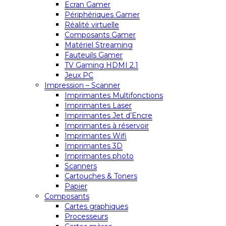
Ecran Gamer
Périphériques Gamer
Réalité virtuelle
Composants Gamer
Matériel Streaming
Fauteuils Gamer
TV Gaming HDMI 2.1
Jeux PC
Impression – Scanner
Imprimantes Multifonctions
Imprimantes Laser
Imprimantes Jet d’Encre
Imprimantes à réservoir
Imprimantes Wifi
Imprimantes 3D
Imprimantes photo
Scanners
Cartouches & Toners
Papier
Composants
Cartes graphiques
Processeurs