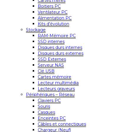
Cartes mères
Boitiers PC
Ventilateur PC
Alimentation PC
Kits d’évolution
Stockage
RAM-Mémoire PC
SSD internes
Disques durs internes
Disques durs externes
SSD Externes
Serveur NAS
Clé USB
Cartes mémoire
Lecteur multimédia
Lecteurs graveurs
Périphériques – Réseau
Claviers PC
Souris
Casques
Enceintes PC
Câbles et connectiques
Chargeur (Neuf)