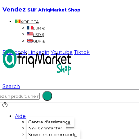
Vendez sur
AfriqMarket Shop
XOF CFA
EUR €
USD $
GBP £
Facebook
Linkedin
Youtube
Tiktok
Search
Aide
Centre d’assistance
Nous contacter
Suivre ma commande