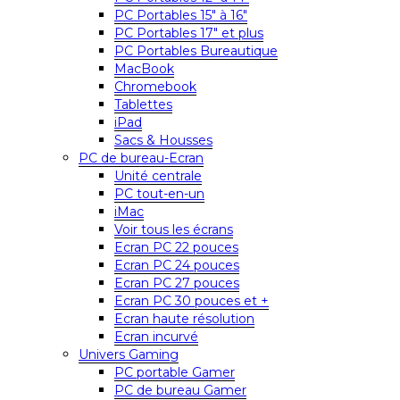
PC Portables 15″ à 16″
PC Portables 17″ et plus
PC Portables Bureautique
MacBook
Chromebook
Tablettes
iPad
Sacs & Housses
PC de bureau-Ecran
Unité centrale
PC tout-en-un
iMac
Voir tous les écrans
Ecran PC 22 pouces
Ecran PC 24 pouces
Ecran PC 27 pouces
Ecran PC 30 pouces et +
Ecran haute résolution
Ecran incurvé
Univers Gaming
PC portable Gamer
PC de bureau Gamer