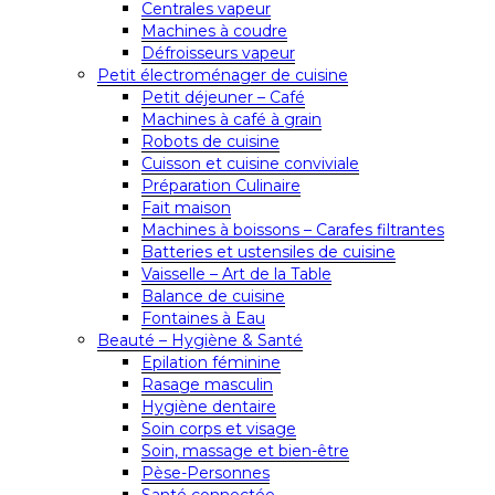
Centrales vapeur
Machines à coudre
Défroisseurs vapeur
Petit électroménager de cuisine
Petit déjeuner – Café
Machines à café à grain
Robots de cuisine
Cuisson et cuisine conviviale
Préparation Culinaire
Fait maison
Machines à boissons – Carafes filtrantes
Batteries et ustensiles de cuisine
Vaisselle – Art de la Table
Balance de cuisine
Fontaines à Eau
Beauté – Hygiène & Santé
Epilation féminine
Rasage masculin
Hygiène dentaire
Soin corps et visage
Soin, massage et bien-être
Pèse-Personnes