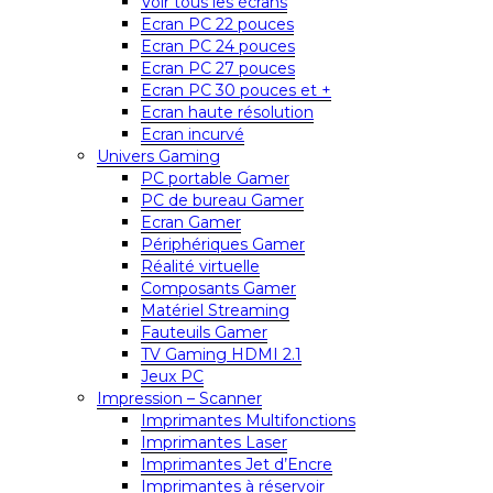
Voir tous les écrans
Ecran PC 22 pouces
Ecran PC 24 pouces
Ecran PC 27 pouces
Ecran PC 30 pouces et +
Ecran haute résolution
Ecran incurvé
Univers Gaming
PC portable Gamer
PC de bureau Gamer
Ecran Gamer
Périphériques Gamer
Réalité virtuelle
Composants Gamer
Matériel Streaming
Fauteuils Gamer
TV Gaming HDMI 2.1
Jeux PC
Impression – Scanner
Imprimantes Multifonctions
Imprimantes Laser
Imprimantes Jet d’Encre
Imprimantes à réservoir