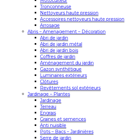
Motoculteur
Tronçonneuse
Nettoyeurs haute pression
Accessoires nettoyeurs haute pression
Arrosage
Abris – Amenagement – Décoration
Abri de jardin
Abri de jardin métal
Abri de jardin bois
Coffres de jardin
Aménagement du jardin
Gazon synthétique
Luminaires extérieurs
Clôtures
Revêtements sol extérieurs
Jardinage – Plantes
Jardinage
Terreau
Engrais
Graines et semences
Anti nuisible
Pots – Bacs – Jardinières
Serre de jardin