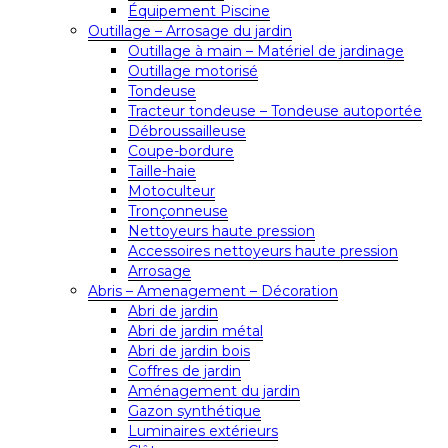
Équipement Piscine
Outillage – Arrosage du jardin
Outillage à main – Matériel de jardinage
Outillage motorisé
Tondeuse
Tracteur tondeuse – Tondeuse autoportée
Débroussailleuse
Coupe-bordure
Taille-haie
Motoculteur
Tronçonneuse
Nettoyeurs haute pression
Accessoires nettoyeurs haute pression
Arrosage
Abris – Amenagement – Décoration
Abri de jardin
Abri de jardin métal
Abri de jardin bois
Coffres de jardin
Aménagement du jardin
Gazon synthétique
Luminaires extérieurs