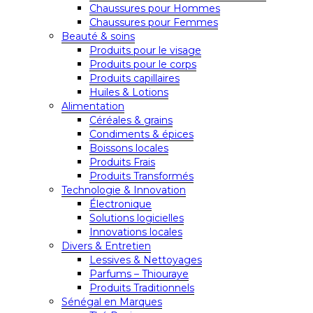
Chaussures pour Hommes
Chaussures pour Femmes
Beauté & soins
Produits pour le visage
Produits pour le corps
Produits capillaires
Huiles & Lotions
Alimentation
Céréales & grains
Condiments & épices
Boissons locales
Produits Frais
Produits Transformés
Technologie & Innovation
Électronique
Solutions logicielles
Innovations locales
Divers & Entretien
Lessives & Nettoyages
Parfums – Thiouraye
Produits Traditionnels
Sénégal en Marques