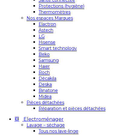
Santé connectée
Protections (hygiène)
Thermomètres
Nos espaces Marques
Elactron
Astech
LG
Hisense
Smart technology
Beko
Samsung
Haier
Roch
Décakila
Deska
Binatone
Midea
Pièces détachées
Réparation et pièces détachées
Electroménager
Lavage – séchage
Tous nos lave-linge