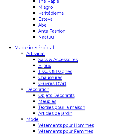
Thé Rapie
Miagro
Karitédiema
Esteval
Abel
Anta Fashion
Naatuu
Made in Sénégal
Artisanat
Sacs & Accessoires
Bijoux
Tissus & Pagnes
Chaussures
Œuvres D’Art
Décoration
Objets Décoratifs
Meubles
Textiles pour la maison
Articles de jardin
Mode
Vêtements pour Hommes
Vêtements pour Femmes