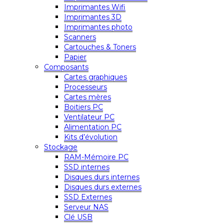
Imprimantes Wifi
Imprimantes 3D
Imprimantes photo
Scanners
Cartouches & Toners
Papier
Composants
Cartes graphiques
Processeurs
Cartes mères
Boitiers PC
Ventilateur PC
Alimentation PC
Kits d’évolution
Stockage
RAM-Mémoire PC
SSD internes
Disques durs internes
Disques durs externes
SSD Externes
Serveur NAS
Clé USB