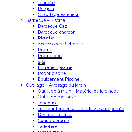
Tonnelle
Pergola
Chauffage extérieur
Barbecue – Piscine
Barbecue Gaz
Barbecue charbon
Plancha
Accessoires Barbecue
Piscine
Piscine bois
Spa
Entretien piscine
Robot piscine
Équipement Piscine
Outillage – Arrosage du jardin
Outillage à main – Matériel de jardinage
Outillage motorisé
Tondeuse
Tracteur tondeuse – Tondeuse autoportée
Débroussailleuse
Coupe-bordure
Taille-haie