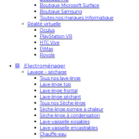
Boutique Microsoft Surface
Boutique Samsung
Toutes nos marques Informatique
Réalité virtuelle
Oculus
PlayStation VR
HTC Vive
PiMax
Royole
Electroménager
Lavage – séchage
Tous nos lave-linge
Lave-linge top
Lave-linge frontal
Lave-linge séchant
Tous nos Sèche-linge
Sèche-linge pompe à chaleur
Sèche-linge à condensation
Lave-vaisselle posables
Lave-vaisselle encastrables
Chauffe-eau