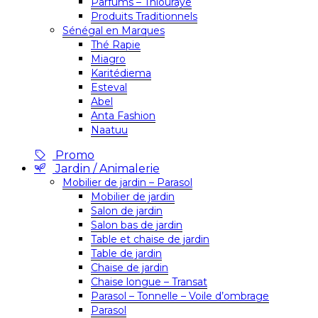
Parfums – Thiouraye
Produits Traditionnels
Sénégal en Marques
Thé Rapie
Miagro
Karitédiema
Esteval
Abel
Anta Fashion
Naatuu
Promo
Jardin / Animalerie
Mobilier de jardin – Parasol
Mobilier de jardin
Salon de jardin
Salon bas de jardin
Table et chaise de jardin
Table de jardin
Chaise de jardin
Chaise longue – Transat
Parasol – Tonnelle – Voile d’ombrage
Parasol