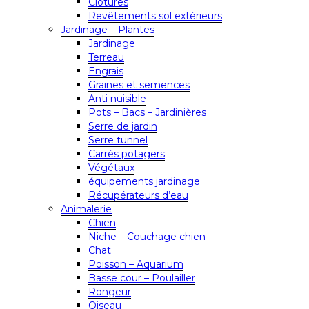
Clôtures
Revêtements sol extérieurs
Jardinage – Plantes
Jardinage
Terreau
Engrais
Graines et semences
Anti nuisible
Pots – Bacs – Jardinières
Serre de jardin
Serre tunnel
Carrés potagers
Végétaux
équipements jardinage
Récupérateurs d’eau
Animalerie
Chien
Niche – Couchage chien
Chat
Poisson – Aquarium
Basse cour – Poulailler
Rongeur
Oiseau