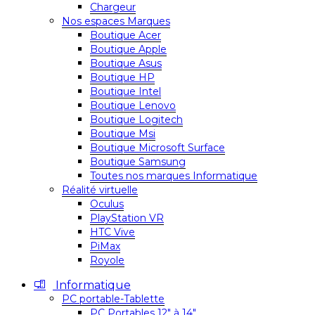
Chargeur
Nos espaces Marques
Boutique Acer
Boutique Apple
Boutique Asus
Boutique HP
Boutique Intel
Boutique Lenovo
Boutique Logitech
Boutique Msi
Boutique Microsoft Surface
Boutique Samsung
Toutes nos marques Informatique
Réalité virtuelle
Oculus
PlayStation VR
HTC Vive
PiMax
Royole
Informatique
PC portable-Tablette
PC Portables 12″ à 14″