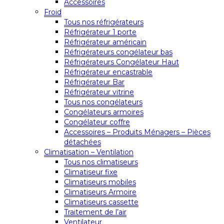
Accessoires
Froid
Tous nos réfrigérateurs
Réfrigérateur 1 porte
Réfrigérateur américain
Réfrigérateurs congélateur bas
Réfrigérateurs Congélateur Haut
Réfrigérateur encastrable
Réfrigérateur Bar
Réfrigérateur vitrine
Tous nos congélateurs
Congélateurs armoires
Congélateur coffre
Accessoires – Produits Ménagers – Pièces
détachées
Climatisation – Ventilation
Tous nos climatiseurs
Climatiseur fixe
Climatiseurs mobiles
Climatiseurs Armoire
Climatiseurs cassette
Traitement de l’air
Ventilateur