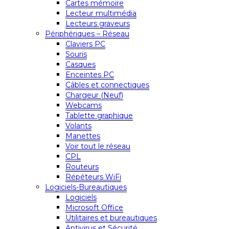
Cartes mémoire
Lecteur multimédia
Lecteurs graveurs
Périphériques – Réseau
Claviers PC
Souris
Casques
Enceintes PC
Câbles et connectiques
Chargeur (Neuf)
Webcams
Tablette graphique
Volants
Manettes
Voir tout le réseau
CPL
Routeurs
Répéteurs WiFi
Logiciels-Bureautiques
Logiciels
Microsoft Office
Utilitaires et bureautiques
Antivirus et Sécurité