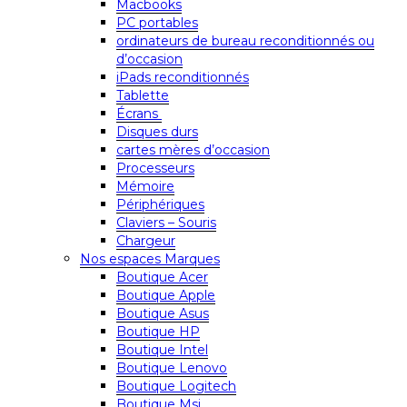
Macbooks
PC portables
ordinateurs de bureau reconditionnés ou
d’occasion
iPads reconditionnés
Tablette
Écrans
Disques durs
cartes mères d’occasion
Processeurs
Mémoire
Périphériques
Claviers – Souris
Chargeur
Nos espaces Marques
Boutique Acer
Boutique Apple
Boutique Asus
Boutique HP
Boutique Intel
Boutique Lenovo
Boutique Logitech
Boutique Msi