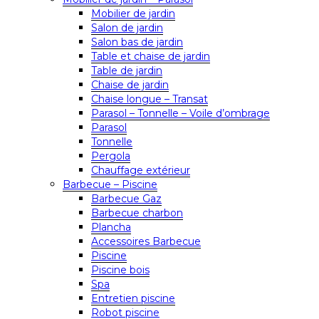
Mobilier de jardin
Salon de jardin
Salon bas de jardin
Table et chaise de jardin
Table de jardin
Chaise de jardin
Chaise longue – Transat
Parasol – Tonnelle – Voile d’ombrage
Parasol
Tonnelle
Pergola
Chauffage extérieur
Barbecue – Piscine
Barbecue Gaz
Barbecue charbon
Plancha
Accessoires Barbecue
Piscine
Piscine bois
Spa
Entretien piscine
Robot piscine