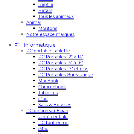
Reptile
Bétails
Tous les animaux
Animal
Moutons
Notre espace marques
Informatique
PC portable-Tablette
PC Portables 12″ à 14″
PC Portables 15″ à 16″
PC Portables 17″ et plus
PC Portables Bureautique
MacBook
Chromebook
Tablettes
iPad
Sacs & Housses
PC de bureau-Ecran
Unité centrale
PC tout-en-un
iMac