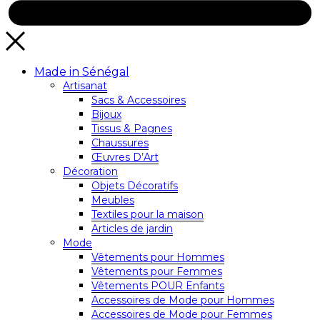
Made in Sénégal
Artisanat
Sacs & Accessoires
Bijoux
Tissus & Pagnes
Chaussures
Œuvres D’Art
Décoration
Objets Décoratifs
Meubles
Textiles pour la maison
Articles de jardin
Mode
Vêtements pour Hommes
Vêtements pour Femmes
Vêtements POUR Enfants
Accessoires de Mode pour Hommes
Accessoires de Mode pour Femmes