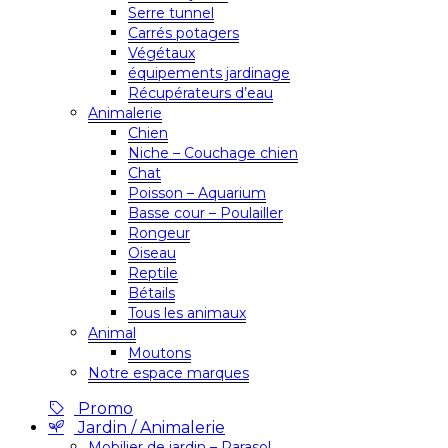
Serre tunnel
Carrés potagers
Végétaux
équipements jardinage
Récupérateurs d’eau
Animalerie
Chien
Niche – Couchage chien
Chat
Poisson – Aquarium
Basse cour – Poulailler
Rongeur
Oiseau
Reptile
Bétails
Tous les animaux
Animal
Moutons
Notre espace marques
Promo
Jardin / Animalerie
Mobilier de jardin – Parasol