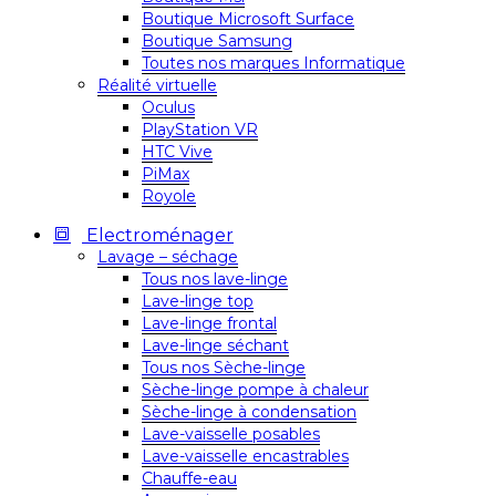
Boutique Microsoft Surface
Boutique Samsung
Toutes nos marques Informatique
Réalité virtuelle
Oculus
PlayStation VR
HTC Vive
PiMax
Royole
Electroménager
Lavage – séchage
Tous nos lave-linge
Lave-linge top
Lave-linge frontal
Lave-linge séchant
Tous nos Sèche-linge
Sèche-linge pompe à chaleur
Sèche-linge à condensation
Lave-vaisselle posables
Lave-vaisselle encastrables
Chauffe-eau