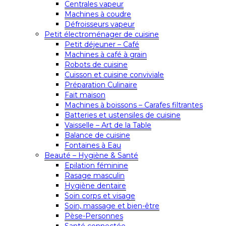
Centrales vapeur
Machines à coudre
Défroisseurs vapeur
Petit électroménager de cuisine
Petit déjeuner – Café
Machines à café à grain
Robots de cuisine
Cuisson et cuisine conviviale
Préparation Culinaire
Fait maison
Machines à boissons – Carafes filtrantes
Batteries et ustensiles de cuisine
Vaisselle – Art de la Table
Balance de cuisine
Fontaines à Eau
Beauté – Hygiène & Santé
Epilation féminine
Rasage masculin
Hygiène dentaire
Soin corps et visage
Soin, massage et bien-être
Pèse-Personnes