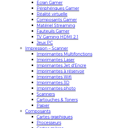
Ecran Gamer
Périphériques Gamer
Réalité virtuelle
Composants Gamer
Matériel Streaming
Fauteuils Gamer
TV Gaming HDMI 2.1
Jeux PC
Impression – Scanner
Imprimantes Multifonctions
Imprimantes Laser
Imprimantes Jet d’Encre
Imprimantes à réservoir
Imprimantes Wifi
Imprimantes 3D
Imprimantes photo
Scanners
Cartouches & Toners
Papier
Composants
Cartes graphiques
Processeurs