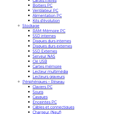
Cartes mères
Boitiers PC
Ventilateur PC
Alimentation PC
Kits d’évolution
Stockage
RAM-Mémoire PC
SSD internes
Disques durs internes
Disques durs externes
SSD Externes
Serveur NAS
Clé USB
Cartes mémoire
Lecteur multimédia
Lecteurs graveurs
Périphériques – Réseau
Claviers PC
Souris
Casques
Enceintes PC
Câbles et connectiques
Chargeur (Neuf)