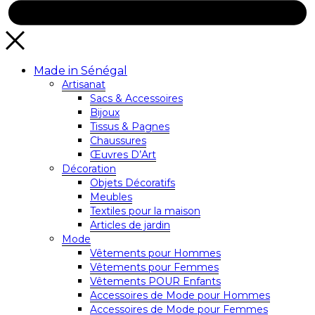
Made in Sénégal
Artisanat
Sacs & Accessoires
Bijoux
Tissus & Pagnes
Chaussures
Œuvres D’Art
Décoration
Objets Décoratifs
Meubles
Textiles pour la maison
Articles de jardin
Mode
Vêtements pour Hommes
Vêtements pour Femmes
Vêtements POUR Enfants
Accessoires de Mode pour Hommes
Accessoires de Mode pour Femmes