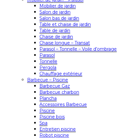
Mobilier de jardin
Salon de jardin
Salon bas de jardin
Table et chaise de jardin
Table de jardin
Chaise de jardin
Chaise longue – Transat
Parasol – Tonnelle – Voile d’ombrage
Parasol
Tonnelle
Pergola
Chauffage extérieur
Barbecue – Piscine
Barbecue Gaz
Barbecue charbon
Plancha
Accessoires Barbecue
Piscine
Piscine bois
Spa
Entretien piscine
Robot piscine