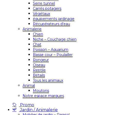
Serre tunnel
Carrés potagers
Végétaux
équipements jardinage
Récupérateurs d’eau
Animalerie
Chien
Niche – Couchage chien
Chat
Poisson – Aquarium
Basse cour – Poulailler
Rongeur
Oiseau
Reptile
Bétails
Tous les animaux
Animal
Moutons
Notre espace marques
Promo
Jardin / Animalerie
Mobilier de jardin – Parasol