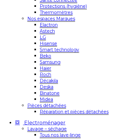
Santé connectée
Protections (hygiène)
Thermomètres
Nos espaces Marques
Elactron
Astech
LG
Hisense
Smart technology
Beko
Samsung
Haier
Roch
Décakila
Deska
Binatone
Midea
Pièces détachées
Réparation et pièces détachées
Electroménager
Lavage – séchage
Tous nos lave-linge