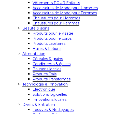
Vêtements POUR Enfants
Accessoires de Mode pour Hommes
Accessoires de Mode pour Femmes
Chaussures pour Hommes
Chaussures pour Femmes
Beauté & soins
Produits pour le visage
Produits pour le corps
Produits capillaires
Huiles & Lotions
Alimentation
Céréales & grains
Condiments & épices
Boissons locales
Produits Frais
Produits Transformés
Technologie & Innovation
Électronique
Solutions logicielles
Innovations locales
Divers & Entretien
Lessives & Nettoyages