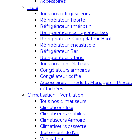
Accessoires
Froid
Tous nos réfrigérateurs
Réfrigérateur 1 porte
Réfrigérateur américain
Réfrigérateurs congélateur bas
Réfrigérateurs Congélateur Haut
Réfrigérateur encastrable
Réfrigérateur Bar
Réfrigérateur vitrine
Tous nos congélateurs
Congélateurs armoires
Congélateur coffre
Accessoires – Produits Ménagers – Pièces
détachées
Climatisation – Ventilation
Tous nos climatiseurs
Climatiseur fixe
Climatiseurs mobiles
Climatiseurs Armoire
Climatiseurs cassette
Traitement de l’air
Ventilateur