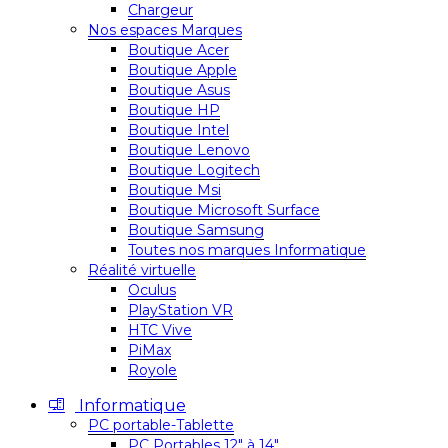
Chargeur
Nos espaces Marques
Boutique Acer
Boutique Apple
Boutique Asus
Boutique HP
Boutique Intel
Boutique Lenovo
Boutique Logitech
Boutique Msi
Boutique Microsoft Surface
Boutique Samsung
Toutes nos marques Informatique
Réalité virtuelle
Oculus
PlayStation VR
HTC Vive
PiMax
Royole
Informatique
PC portable-Tablette
PC Portables 12″ à 14″