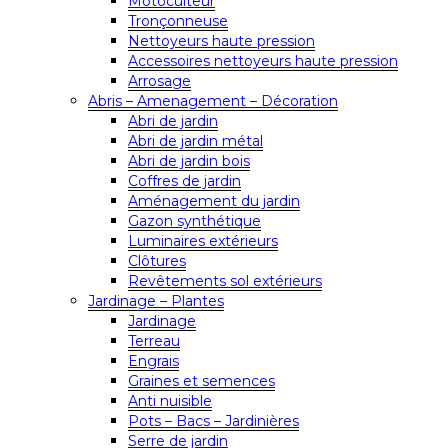
Motoculteur
Tronçonneuse
Nettoyeurs haute pression
Accessoires nettoyeurs haute pression
Arrosage
Abris – Amenagement – Décoration
Abri de jardin
Abri de jardin métal
Abri de jardin bois
Coffres de jardin
Aménagement du jardin
Gazon synthétique
Luminaires extérieurs
Clôtures
Revêtements sol extérieurs
Jardinage – Plantes
Jardinage
Terreau
Engrais
Graines et semences
Anti nuisible
Pots – Bacs – Jardinières
Serre de jardin