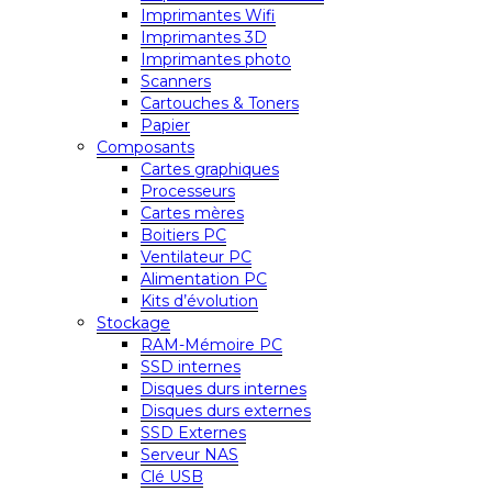
Imprimantes Wifi
Imprimantes 3D
Imprimantes photo
Scanners
Cartouches & Toners
Papier
Composants
Cartes graphiques
Processeurs
Cartes mères
Boitiers PC
Ventilateur PC
Alimentation PC
Kits d’évolution
Stockage
RAM-Mémoire PC
SSD internes
Disques durs internes
Disques durs externes
SSD Externes
Serveur NAS
Clé USB