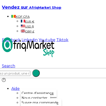
Vendez sur
AfriqMarket Shop
XOF CFA
EUR €
USD $
GBP £
Facebook
Linkedin
Youtube
Tiktok
Search
Aide
Centre d’assistance
Nous contacter
Suivre ma commande