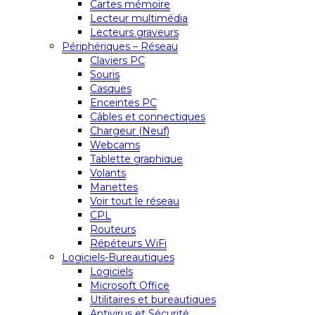
Cartes mémoire
Lecteur multimédia
Lecteurs graveurs
Périphériques – Réseau
Claviers PC
Souris
Casques
Enceintes PC
Câbles et connectiques
Chargeur (Neuf)
Webcams
Tablette graphique
Volants
Manettes
Voir tout le réseau
CPL
Routeurs
Répéteurs WiFi
Logiciels-Bureautiques
Logiciels
Microsoft Office
Utilitaires et bureautiques
Antivirus et Sécurité