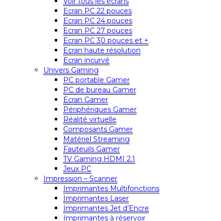
Voir tous les écrans
Ecran PC 22 pouces
Ecran PC 24 pouces
Ecran PC 27 pouces
Ecran PC 30 pouces et +
Ecran haute résolution
Ecran incurvé
Univers Gaming
PC portable Gamer
PC de bureau Gamer
Ecran Gamer
Périphériques Gamer
Réalité virtuelle
Composants Gamer
Matériel Streaming
Fauteuils Gamer
TV Gaming HDMI 2.1
Jeux PC
Impression – Scanner
Imprimantes Multifonctions
Imprimantes Laser
Imprimantes Jet d’Encre
Imprimantes à réservoir