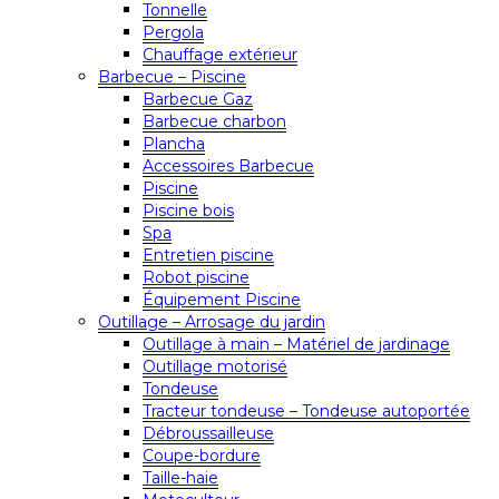
Tonnelle
Pergola
Chauffage extérieur
Barbecue – Piscine
Barbecue Gaz
Barbecue charbon
Plancha
Accessoires Barbecue
Piscine
Piscine bois
Spa
Entretien piscine
Robot piscine
Équipement Piscine
Outillage – Arrosage du jardin
Outillage à main – Matériel de jardinage
Outillage motorisé
Tondeuse
Tracteur tondeuse – Tondeuse autoportée
Débroussailleuse
Coupe-bordure
Taille-haie