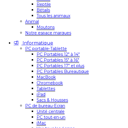
Reptile
Bétails
Tous les animaux
Animal
Moutons
Notre espace marques
Informatique
PC portable-Tablette
PC Portables 12″ à 14″
PC Portables 15″ à 16″
PC Portables 17″ et plus
PC Portables Bureautique
MacBook
Chromebook
Tablettes
iPad
Sacs & Housses
PC de bureau-Ecran
Unité centrale
PC tout-en-un
iMac