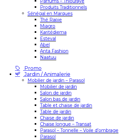
Parfums – Thiouraye
Produits Traditionnels
Sénégal en Marques
Thé Rapie
Miagro
Karitédiema
Esteval
Abel
Anta Fashion
Naatuu
Promo
Jardin / Animalerie
Mobilier de jardin – Parasol
Mobilier de jardin
Salon de jardin
Salon bas de jardin
Table et chaise de jardin
Table de jardin
Chaise de jardin
Chaise longue – Transat
Parasol – Tonnelle – Voile d’ombrage
Parasol