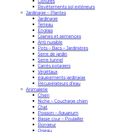
Clôtures
Revêtements sol extérieurs
Jardinage – Plantes
Jardinage
Terreau
Engrais
Graines et semences
Anti nuisible
Pots – Bacs – Jardinières
Serre de jardin
Serre tunnel
Carrés potagers
Végétaux
équipements jardinage
Récupérateurs d’eau
Animalerie
Chien
Niche – Couchage chien
Chat
Poisson – Aquarium
Basse cour – Poulailler
Rongeur
Oiseau