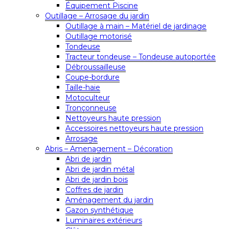
Équipement Piscine
Outillage – Arrosage du jardin
Outillage à main – Matériel de jardinage
Outillage motorisé
Tondeuse
Tracteur tondeuse – Tondeuse autoportée
Débroussailleuse
Coupe-bordure
Taille-haie
Motoculteur
Tronçonneuse
Nettoyeurs haute pression
Accessoires nettoyeurs haute pression
Arrosage
Abris – Amenagement – Décoration
Abri de jardin
Abri de jardin métal
Abri de jardin bois
Coffres de jardin
Aménagement du jardin
Gazon synthétique
Luminaires extérieurs