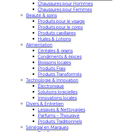
Chaussures pour Hommes
Chaussures pour Femmes
Beauté & soins
Produits pour le visage
Produits pour le corps
Produits capillaires
Huiles & Lotions
Alimentation
Céréales & grains
Condiments & épices
Boissons locales
Produits Frais
Produits Transformés
Technologie & Innovation
Électronique
Solutions logicielles
Innovations locales
Divers & Entretien
Lessives & Nettoyages
Parfums – Thiouraye
Produits Traditionnels
Sénégal en Marques