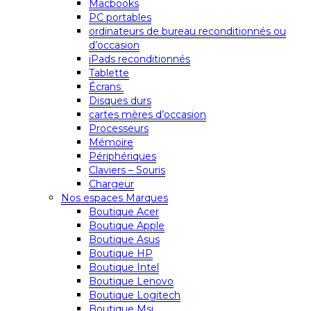
Macbooks
PC portables
ordinateurs de bureau reconditionnés ou
d’occasion
iPads reconditionnés
Tablette
Écrans
Disques durs
cartes mères d’occasion
Processeurs
Mémoire
Périphériques
Claviers – Souris
Chargeur
Nos espaces Marques
Boutique Acer
Boutique Apple
Boutique Asus
Boutique HP
Boutique Intel
Boutique Lenovo
Boutique Logitech
Boutique Msi