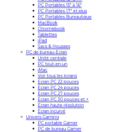
PC Portables 15″ à 16″
PC Portables 17″ et plus
PC Portables Bureautique
MacBook
Chromebook
Tablettes
iPad
Sacs & Housses
PC de bureau-Ecran
Unité centrale
PC tout-en-un
iMac
Voir tous les écrans
Ecran PC 22 pouces
Ecran PC 24 pouces
Ecran PC 27 pouces
Ecran PC 30 pouces et +
Ecran haute résolution
Ecran incurvé
Univers Gaming
PC portable Gamer
PC de bureau Gamer