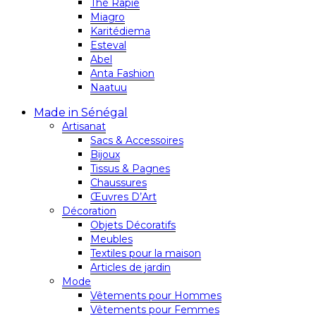
Thé Rapie
Miagro
Karitédiema
Esteval
Abel
Anta Fashion
Naatuu
Made in Sénégal
Artisanat
Sacs & Accessoires
Bijoux
Tissus & Pagnes
Chaussures
Œuvres D’Art
Décoration
Objets Décoratifs
Meubles
Textiles pour la maison
Articles de jardin
Mode
Vêtements pour Hommes
Vêtements pour Femmes