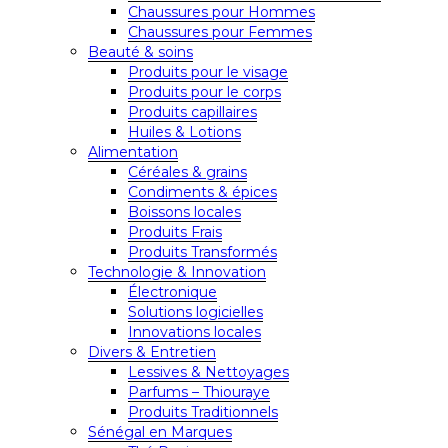
Chaussures pour Hommes
Chaussures pour Femmes
Beauté & soins
Produits pour le visage
Produits pour le corps
Produits capillaires
Huiles & Lotions
Alimentation
Céréales & grains
Condiments & épices
Boissons locales
Produits Frais
Produits Transformés
Technologie & Innovation
Électronique
Solutions logicielles
Innovations locales
Divers & Entretien
Lessives & Nettoyages
Parfums – Thiouraye
Produits Traditionnels
Sénégal en Marques