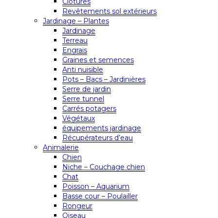
Clôtures
Revêtements sol extérieurs
Jardinage – Plantes
Jardinage
Terreau
Engrais
Graines et semences
Anti nuisible
Pots – Bacs – Jardinières
Serre de jardin
Serre tunnel
Carrés potagers
Végétaux
équipements jardinage
Récupérateurs d’eau
Animalerie
Chien
Niche – Couchage chien
Chat
Poisson – Aquarium
Basse cour – Poulailler
Rongeur
Oiseau