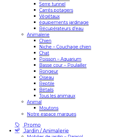
Serre tunnel
Carrés potagers
Végétaux
équipements jardinage
Récupérateurs d’eau
Animalerie
Chien
Niche – Couchage chien
Chat
Poisson – Aquarium
Basse cour – Poulailler
Rongeur
Oiseau
Reptile
Bétails
Tous les animaux
Animal
Moutons
Notre espace marques
Promo
Jardin / Animalerie
Mobilier de jardin – Parasol