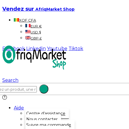
Vendez sur
AfriqMarket Shop
XOF CFA
EUR €
USD $
GBP £
Facebook
Linkedin
Youtube
Tiktok
Search
Aide
Centre d’assistance
Nous contacter
Suivre ma commande