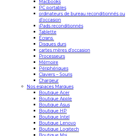
Macbooks
PC portables
ordinateurs de bureau reconditionnés ou
d’occasion
iPads reconditionnés
Tablette
Écrans
Disques durs
cartes mères d’occasion
Processeurs
Mémoire
Périphériques
Claviers – Souris
Chargeur
Nos espaces Marques
Boutique Acer
Boutique Apple
Boutique Asus
Boutique HP
Boutique Intel
Boutique Lenovo
Boutique Logitech
Boutique Msi