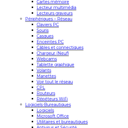
Cartes mémoire
Lecteur multimédia
Lecteurs graveurs
Périphériques – Réseau
Claviers PC
Souris
Casques
Enceintes PC
Câbles et connectiques
Chargeur (Neuf)
Webcams
Tablette graphique
Volants
Manettes
Voir tout le réseau
CPL
Routeurs
Répéteurs WiFi
Logiciels-Bureautiques
Logiciels
Microsoft Office
Utilitaires et bureautiques
Antivirus et Sécurité