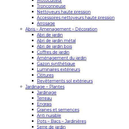
Motoculteur
Tronçonneuse
Nettoyeurs haute pression
Accessoires nettoyeurs haute pression
Arrosage
Abris – Amenagement – Décoration
Abri de jardin
Abri de jardin métal
Abri de jardin bois
Coffres de jardin
Aménagement du jardin
Gazon synthétique
Luminaires extérieurs
Clôtures
Revêtements sol extérieurs
Jardinage – Plantes
Jardinage
Terreau
Engrais
Graines et semences
Anti nuisible
Pots – Bacs – Jardinières
Serre de jardin