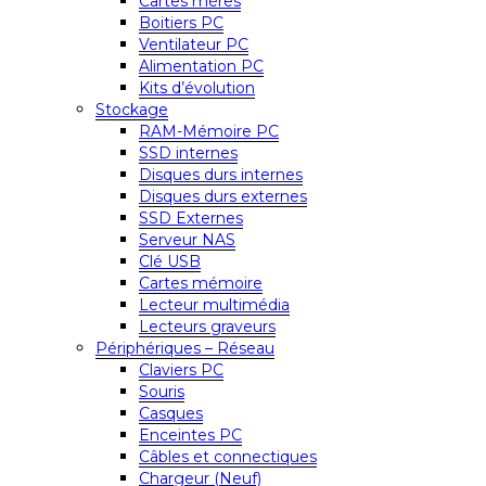
Cartes mères
Boitiers PC
Ventilateur PC
Alimentation PC
Kits d’évolution
Stockage
RAM-Mémoire PC
SSD internes
Disques durs internes
Disques durs externes
SSD Externes
Serveur NAS
Clé USB
Cartes mémoire
Lecteur multimédia
Lecteurs graveurs
Périphériques – Réseau
Claviers PC
Souris
Casques
Enceintes PC
Câbles et connectiques
Chargeur (Neuf)