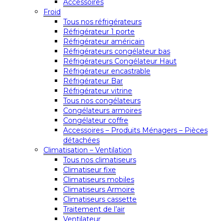
Accessoires
Froid
Tous nos réfrigérateurs
Réfrigérateur 1 porte
Réfrigérateur américain
Réfrigérateurs congélateur bas
Réfrigérateurs Congélateur Haut
Réfrigérateur encastrable
Réfrigérateur Bar
Réfrigérateur vitrine
Tous nos congélateurs
Congélateurs armoires
Congélateur coffre
Accessoires – Produits Ménagers – Pièces
détachées
Climatisation – Ventilation
Tous nos climatiseurs
Climatiseur fixe
Climatiseurs mobiles
Climatiseurs Armoire
Climatiseurs cassette
Traitement de l’air
Ventilateur