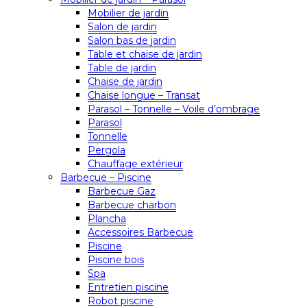
Mobilier de jardin
Salon de jardin
Salon bas de jardin
Table et chaise de jardin
Table de jardin
Chaise de jardin
Chaise longue – Transat
Parasol – Tonnelle – Voile d’ombrage
Parasol
Tonnelle
Pergola
Chauffage extérieur
Barbecue – Piscine
Barbecue Gaz
Barbecue charbon
Plancha
Accessoires Barbecue
Piscine
Piscine bois
Spa
Entretien piscine
Robot piscine