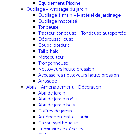
Équipement Piscine
Outillage – Arrosage du jardin
Outillage à main – Matériel de jardinage
Outillage motorisé
Tondeuse
Tracteur tondeuse – Tondeuse autoportée
Débroussailleuse
Coupe-bordure
Taille-haie
Motoculteur
Tronçonneuse
Nettoyeurs haute pression
Accessoires nettoyeurs haute pression
Arrosage
Abris – Amenagement – Décoration
Abri de jardin
Abri de jardin métal
Abri de jardin bois
Coffres de jardin
Aménagement du jardin
Gazon synthétique
Luminaires extérieurs