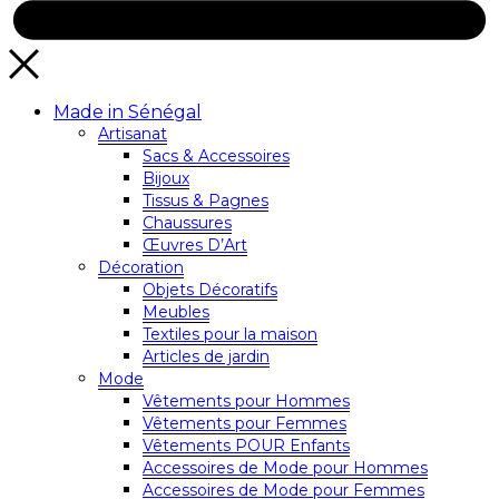
Made in Sénégal
Artisanat
Sacs & Accessoires
Bijoux
Tissus & Pagnes
Chaussures
Œuvres D’Art
Décoration
Objets Décoratifs
Meubles
Textiles pour la maison
Articles de jardin
Mode
Vêtements pour Hommes
Vêtements pour Femmes
Vêtements POUR Enfants
Accessoires de Mode pour Hommes
Accessoires de Mode pour Femmes