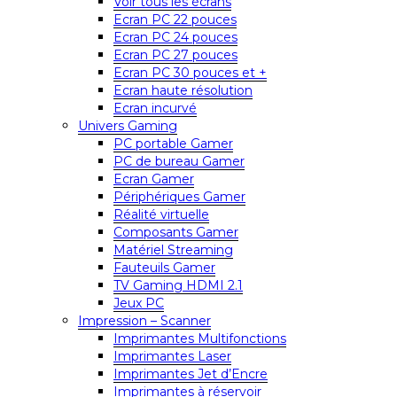
Voir tous les écrans
Ecran PC 22 pouces
Ecran PC 24 pouces
Ecran PC 27 pouces
Ecran PC 30 pouces et +
Ecran haute résolution
Ecran incurvé
Univers Gaming
PC portable Gamer
PC de bureau Gamer
Ecran Gamer
Périphériques Gamer
Réalité virtuelle
Composants Gamer
Matériel Streaming
Fauteuils Gamer
TV Gaming HDMI 2.1
Jeux PC
Impression – Scanner
Imprimantes Multifonctions
Imprimantes Laser
Imprimantes Jet d’Encre
Imprimantes à réservoir