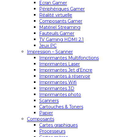
Ecran Gamer
Périphériques Gamer
Réalité virtuelle
Composants Gamer
Matériel Streaming
Fauteuils Gamer
TV Gaming HDMI 2.1
Jeux PC
Impression – Scanner
Imprimantes Multifonctions
Imprimantes Laser
Imprimantes Jet d’Encre
Imprimantes à réservoir
Imprimantes Wifi
Imprimantes 3D
Imprimantes photo
Scanners
Cartouches & Toners
Papier
Composants
Cartes graphiques
Processeurs