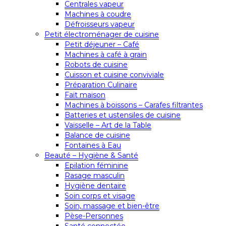
Centrales vapeur
Machines à coudre
Défroisseurs vapeur
Petit électroménager de cuisine
Petit déjeuner – Café
Machines à café à grain
Robots de cuisine
Cuisson et cuisine conviviale
Préparation Culinaire
Fait maison
Machines à boissons – Carafes filtrantes
Batteries et ustensiles de cuisine
Vaisselle – Art de la Table
Balance de cuisine
Fontaines à Eau
Beauté – Hygiène & Santé
Epilation féminine
Rasage masculin
Hygiène dentaire
Soin corps et visage
Soin, massage et bien-être
Pèse-Personnes