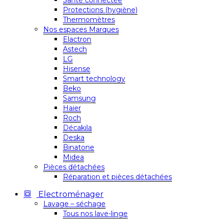
Santé connectée
Protections (hygiène)
Thermomètres
Nos espaces Marques
Elactron
Astech
LG
Hisense
Smart technology
Beko
Samsung
Haier
Roch
Décakila
Deska
Binatone
Midea
Pièces détachées
Réparation et pièces détachées
Electroménager
Lavage – séchage
Tous nos lave-linge