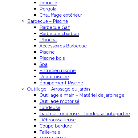
Tonnelle
Pergola
Chauffage extérieur
Barbecue – Piscine
Barbecue Gaz
Barbecue charbon
Plancha
Accessoires Barbecue
Piscine
Piscine bois
Spa
Entretien piscine
Robot piscine
Équipement Piscine
Outillage – Arrosage du jardin
Outillage à main – Matériel de jardinage
Outillage motorisé
Tondeuse
Tracteur tondeuse – Tondeuse autoportée
Débroussailleuse
Coupe-bordure
Taille-haie