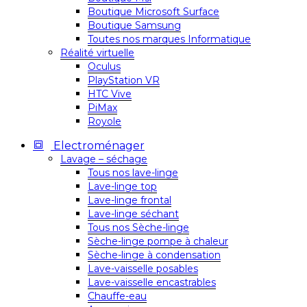
Boutique Microsoft Surface
Boutique Samsung
Toutes nos marques Informatique
Réalité virtuelle
Oculus
PlayStation VR
HTC Vive
PiMax
Royole
Electroménager
Lavage – séchage
Tous nos lave-linge
Lave-linge top
Lave-linge frontal
Lave-linge séchant
Tous nos Sèche-linge
Sèche-linge pompe à chaleur
Sèche-linge à condensation
Lave-vaisselle posables
Lave-vaisselle encastrables
Chauffe-eau