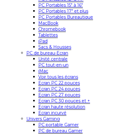
PC Portables 15″ à 16″
PC Portables 17″ et plus
PC Portables Bureautique
MacBook
Chromebook
Tablettes
iPad
Sacs & Housses
PC de bureau-Ecran
Unité centrale
PC tout-en-un
iMac
Voir tous les écrans
Ecran PC 22 pouces
Ecran PC 24 pouces
Ecran PC 27 pouces
Ecran PC 30 pouces et +
Ecran haute résolution
Ecran incurvé
Univers Gaming
PC portable Gamer
PC de bureau Gamer