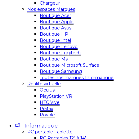
Chargeur
Nos espaces Marques
Boutique Acer
Boutique Apple
Boutique Asus
Boutique HP
Boutique Intel
Boutique Lenovo
Boutique Logitech
Boutique Msi
Boutique Microsoft Surface
Boutique Samsung
Toutes nos marques Informatique
Réalité virtuelle
Oculus
PlayStation VR
HTC Vive
PiMax
Royole
Informatique
PC portable-Tablette
PC Portables 12″ à 14″