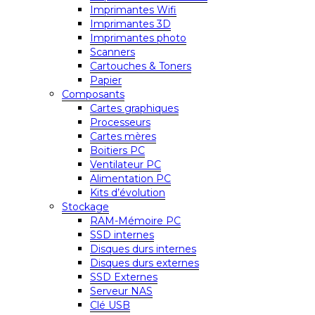
Imprimantes Wifi
Imprimantes 3D
Imprimantes photo
Scanners
Cartouches & Toners
Papier
Composants
Cartes graphiques
Processeurs
Cartes mères
Boitiers PC
Ventilateur PC
Alimentation PC
Kits d’évolution
Stockage
RAM-Mémoire PC
SSD internes
Disques durs internes
Disques durs externes
SSD Externes
Serveur NAS
Clé USB