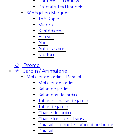
Parfums – Thiouraye
Produits Traditionnels
Sénégal en Marques
Thé Rapie
Miagro
Karitédiema
Esteval
Abel
Anta Fashion
Naatuu
Promo
Jardin / Animalerie
Mobilier de jardin – Parasol
Mobilier de jardin
Salon de jardin
Salon bas de jardin
Table et chaise de jardin
Table de jardin
Chaise de jardin
Chaise longue – Transat
Parasol – Tonnelle – Voile d’ombrage
Parasol