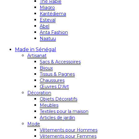
Thé Rapie
Miagro
Karitédiema
Esteval
Abel
Anta Fashion
Naatuu
Made in Sénégal
Artisanat
Sacs & Accessoires
Bijoux
Tissus & Pagnes
Chaussures
Œuvres D’Art
Décoration
Objets Décoratifs
Meubles
Textiles pour la maison
Articles de jardin
Mode
Vêtements pour Hommes
Vêtements pour Femmes