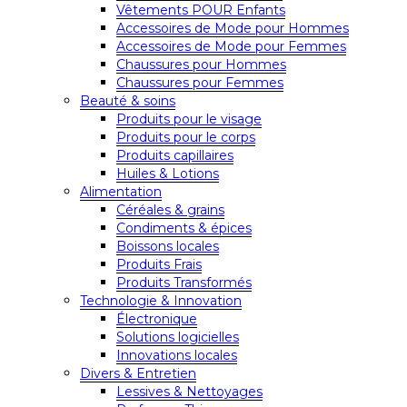
Vêtements POUR Enfants
Accessoires de Mode pour Hommes
Accessoires de Mode pour Femmes
Chaussures pour Hommes
Chaussures pour Femmes
Beauté & soins
Produits pour le visage
Produits pour le corps
Produits capillaires
Huiles & Lotions
Alimentation
Céréales & grains
Condiments & épices
Boissons locales
Produits Frais
Produits Transformés
Technologie & Innovation
Électronique
Solutions logicielles
Innovations locales
Divers & Entretien
Lessives & Nettoyages