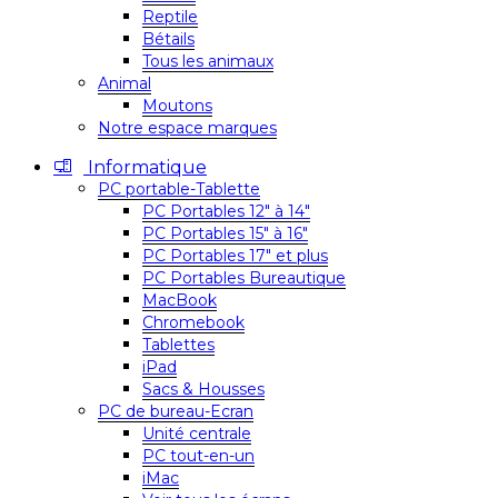
Reptile
Bétails
Tous les animaux
Animal
Moutons
Notre espace marques
Informatique
PC portable-Tablette
PC Portables 12″ à 14″
PC Portables 15″ à 16″
PC Portables 17″ et plus
PC Portables Bureautique
MacBook
Chromebook
Tablettes
iPad
Sacs & Housses
PC de bureau-Ecran
Unité centrale
PC tout-en-un
iMac