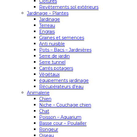
Clôtures
Revêtements sol extérieurs
Jardinage – Plantes
Jardinage
Terreau
Engrais
Graines et semences
Anti nuisible
Pots – Bacs – Jardinières
Serre de jardin
Serre tunnel
Carrés potagers
Végétaux
équipements jardinage
Récupérateurs d’eau
Animalerie
Chien
Niche – Couchage chien
Chat
Poisson – Aquarium
Basse cour – Poulailler
Rongeur
Oiseau