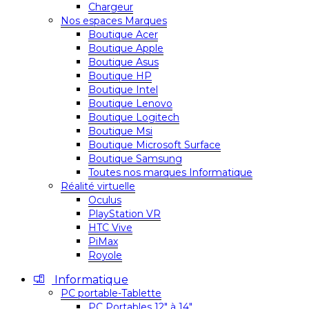
Chargeur
Nos espaces Marques
Boutique Acer
Boutique Apple
Boutique Asus
Boutique HP
Boutique Intel
Boutique Lenovo
Boutique Logitech
Boutique Msi
Boutique Microsoft Surface
Boutique Samsung
Toutes nos marques Informatique
Réalité virtuelle
Oculus
PlayStation VR
HTC Vive
PiMax
Royole
Informatique
PC portable-Tablette
PC Portables 12″ à 14″