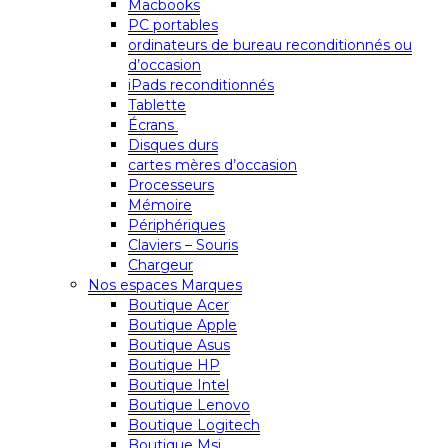
Macbooks
PC portables
ordinateurs de bureau reconditionnés ou
d’occasion
iPads reconditionnés
Tablette
Écrans
Disques durs
cartes mères d’occasion
Processeurs
Mémoire
Périphériques
Claviers – Souris
Chargeur
Nos espaces Marques
Boutique Acer
Boutique Apple
Boutique Asus
Boutique HP
Boutique Intel
Boutique Lenovo
Boutique Logitech
Boutique Msi