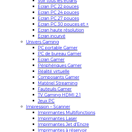
Voir tous les écrans
Ecran PC 22 pouces
Ecran PC 24 pouces
Ecran PC 27 pouces
Ecran PC 30 pouces et +
Ecran haute résolution
Ecran incurvé
Univers Gaming
PC portable Gamer
PC de bureau Gamer
Ecran Gamer
Périphériques Gamer
Réalité virtuelle
Composants Gamer
Matériel Streaming
Fauteuils Gamer
TV Gaming HDMI 2.1
Jeux PC
Impression – Scanner
Imprimantes Multifonctions
Imprimantes Laser
Imprimantes Jet d’Encre
Imprimantes à réservoir