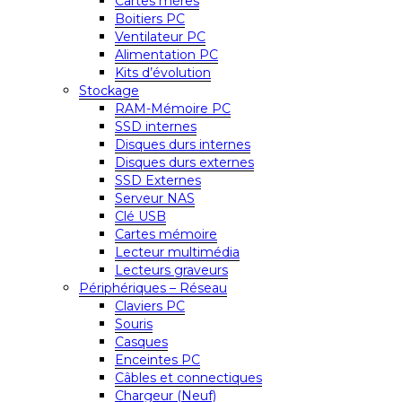
Cartes mères
Boitiers PC
Ventilateur PC
Alimentation PC
Kits d’évolution
Stockage
RAM-Mémoire PC
SSD internes
Disques durs internes
Disques durs externes
SSD Externes
Serveur NAS
Clé USB
Cartes mémoire
Lecteur multimédia
Lecteurs graveurs
Périphériques – Réseau
Claviers PC
Souris
Casques
Enceintes PC
Câbles et connectiques
Chargeur (Neuf)