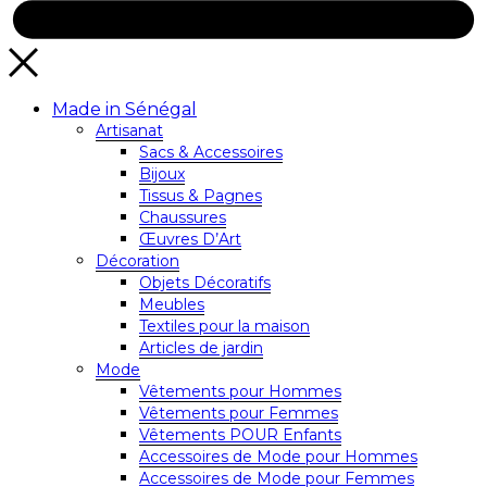
Made in Sénégal
Artisanat
Sacs & Accessoires
Bijoux
Tissus & Pagnes
Chaussures
Œuvres D’Art
Décoration
Objets Décoratifs
Meubles
Textiles pour la maison
Articles de jardin
Mode
Vêtements pour Hommes
Vêtements pour Femmes
Vêtements POUR Enfants
Accessoires de Mode pour Hommes
Accessoires de Mode pour Femmes