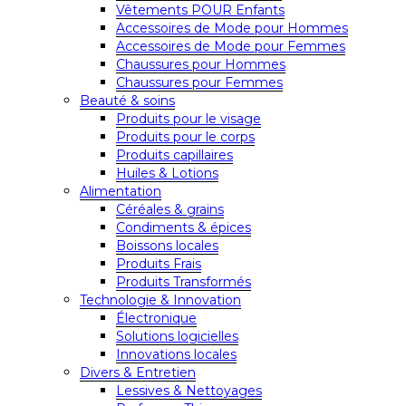
Vêtements POUR Enfants
Accessoires de Mode pour Hommes
Accessoires de Mode pour Femmes
Chaussures pour Hommes
Chaussures pour Femmes
Beauté & soins
Produits pour le visage
Produits pour le corps
Produits capillaires
Huiles & Lotions
Alimentation
Céréales & grains
Condiments & épices
Boissons locales
Produits Frais
Produits Transformés
Technologie & Innovation
Électronique
Solutions logicielles
Innovations locales
Divers & Entretien
Lessives & Nettoyages