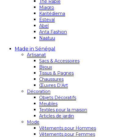
Thé Rapie
Miagro
Karitédiema
Esteval
Abel
Anta Fashion
Naatuu
Made in Sénégal
Artisanat
Sacs & Accessoires
Bijoux
Tissus & Pagnes
Chaussures
Œuvres D’Art
Décoration
Objets Décoratifs
Meubles
Textiles pour la maison
Articles de jardin
Mode
Vêtements pour Hommes
Vêtements pour Femmes