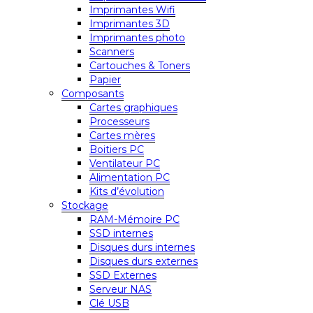
Imprimantes Wifi
Imprimantes 3D
Imprimantes photo
Scanners
Cartouches & Toners
Papier
Composants
Cartes graphiques
Processeurs
Cartes mères
Boitiers PC
Ventilateur PC
Alimentation PC
Kits d’évolution
Stockage
RAM-Mémoire PC
SSD internes
Disques durs internes
Disques durs externes
SSD Externes
Serveur NAS
Clé USB