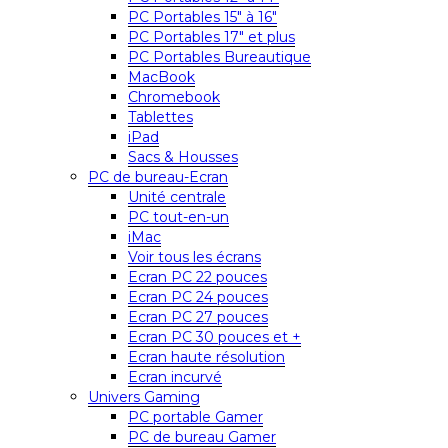
PC Portables 15″ à 16″
PC Portables 17″ et plus
PC Portables Bureautique
MacBook
Chromebook
Tablettes
iPad
Sacs & Housses
PC de bureau-Ecran
Unité centrale
PC tout-en-un
iMac
Voir tous les écrans
Ecran PC 22 pouces
Ecran PC 24 pouces
Ecran PC 27 pouces
Ecran PC 30 pouces et +
Ecran haute résolution
Ecran incurvé
Univers Gaming
PC portable Gamer
PC de bureau Gamer