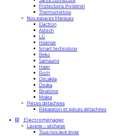
Santé connectée
Protections (hygiène)
Thermomètres
Nos espaces Marques
Elactron
Astech
LG
Hisense
Smart technology
Beko
Samsung
Haier
Roch
Décakila
Deska
Binatone
Midea
Pièces détachées
Réparation et pièces détachées
Electroménager
Lavage – séchage
Tous nos lave-linge