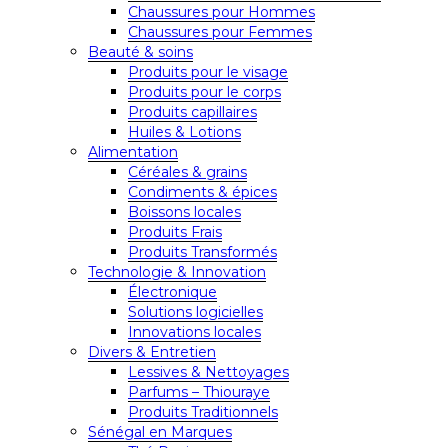
Chaussures pour Hommes
Chaussures pour Femmes
Beauté & soins
Produits pour le visage
Produits pour le corps
Produits capillaires
Huiles & Lotions
Alimentation
Céréales & grains
Condiments & épices
Boissons locales
Produits Frais
Produits Transformés
Technologie & Innovation
Électronique
Solutions logicielles
Innovations locales
Divers & Entretien
Lessives & Nettoyages
Parfums – Thiouraye
Produits Traditionnels
Sénégal en Marques