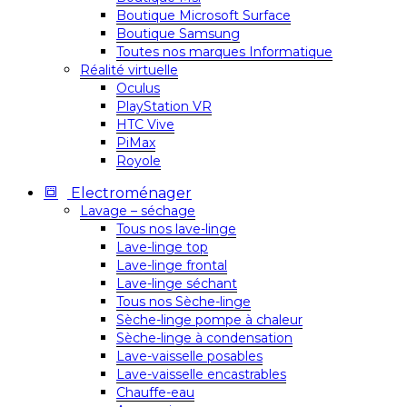
Boutique Microsoft Surface
Boutique Samsung
Toutes nos marques Informatique
Réalité virtuelle
Oculus
PlayStation VR
HTC Vive
PiMax
Royole
Electroménager
Lavage – séchage
Tous nos lave-linge
Lave-linge top
Lave-linge frontal
Lave-linge séchant
Tous nos Sèche-linge
Sèche-linge pompe à chaleur
Sèche-linge à condensation
Lave-vaisselle posables
Lave-vaisselle encastrables
Chauffe-eau