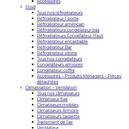
Accessoires
Froid
Tous nos réfrigérateurs
Réfrigérateur 1 porte
Réfrigérateur américain
Réfrigérateurs congélateur bas
Réfrigérateurs Congélateur Haut
Réfrigérateur encastrable
Réfrigérateur Bar
Réfrigérateur vitrine
Tous nos congélateurs
Congélateurs armoires
Congélateur coffre
Accessoires – Produits Ménagers – Pièces
détachées
Climatisation – Ventilation
Tous nos climatiseurs
Climatiseur fixe
Climatiseurs mobiles
Climatiseurs Armoire
Climatiseurs cassette
Traitement de l’air
Ventilateur