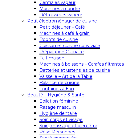
Centrales vapeur
Machines à coudre
Défroisseurs vapeur
Petit électroménager de cuisine
Petit déjeuner – Café
Machines à café à grain
Robots de cuisine
Cuisson et cuisine conviviale
Préparation Culinaire
Fait maison
Machines à boissons – Carafes filtrantes
Batteries et ustensiles de cuisine
Vaisselle – Art de la Table
Balance de cuisine
Fontaines à Eau
Beauté – Hygiène & Santé
Epilation féminine
Rasage masculin
Hygiène dentaire
Soin corps et visage
Soin, massage et bien-être
Pèse-Personnes