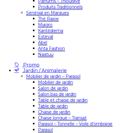
Parfums – Thiouraye
Produits Traditionnels
Sénégal en Marques
Thé Rapie
Miagro
Karitédiema
Esteval
Abel
Anta Fashion
Naatuu
Promo
Jardin / Animalerie
Mobilier de jardin – Parasol
Mobilier de jardin
Salon de jardin
Salon bas de jardin
Table et chaise de jardin
Table de jardin
Chaise de jardin
Chaise longue – Transat
Parasol – Tonnelle – Voile d’ombrage
Parasol