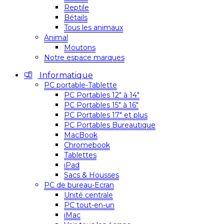
Reptile
Bétails
Tous les animaux
Animal
Moutons
Notre espace marques
Informatique
PC portable-Tablette
PC Portables 12″ à 14″
PC Portables 15″ à 16″
PC Portables 17″ et plus
PC Portables Bureautique
MacBook
Chromebook
Tablettes
iPad
Sacs & Housses
PC de bureau-Ecran
Unité centrale
PC tout-en-un
iMac