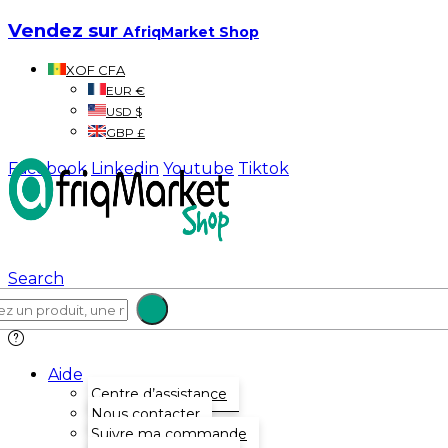
Vendez sur
AfriqMarket Shop
XOF CFA
EUR €
USD $
GBP £
Facebook
Linkedin
Youtube
Tiktok
Search
Aide
Centre d’assistance
Nous contacter
Suivre ma commande