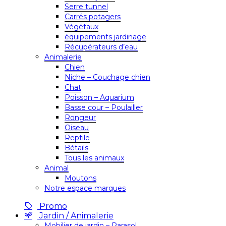
Serre tunnel
Carrés potagers
Végétaux
équipements jardinage
Récupérateurs d’eau
Animalerie
Chien
Niche – Couchage chien
Chat
Poisson – Aquarium
Basse cour – Poulailler
Rongeur
Oiseau
Reptile
Bétails
Tous les animaux
Animal
Moutons
Notre espace marques
Promo
Jardin / Animalerie
Mobilier de jardin – Parasol