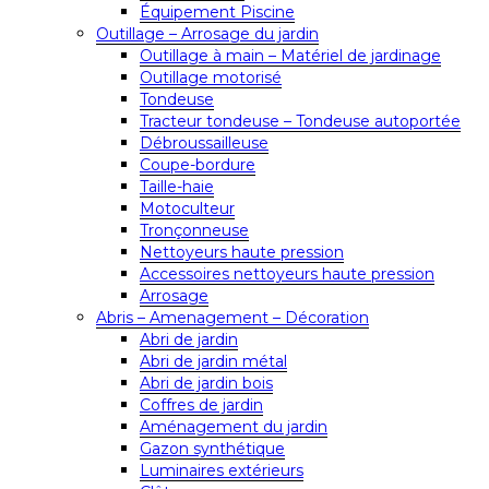
Équipement Piscine
Outillage – Arrosage du jardin
Outillage à main – Matériel de jardinage
Outillage motorisé
Tondeuse
Tracteur tondeuse – Tondeuse autoportée
Débroussailleuse
Coupe-bordure
Taille-haie
Motoculteur
Tronçonneuse
Nettoyeurs haute pression
Accessoires nettoyeurs haute pression
Arrosage
Abris – Amenagement – Décoration
Abri de jardin
Abri de jardin métal
Abri de jardin bois
Coffres de jardin
Aménagement du jardin
Gazon synthétique
Luminaires extérieurs