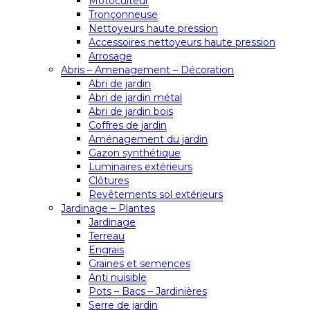
Motoculteur
Tronçonneuse
Nettoyeurs haute pression
Accessoires nettoyeurs haute pression
Arrosage
Abris – Amenagement – Décoration
Abri de jardin
Abri de jardin métal
Abri de jardin bois
Coffres de jardin
Aménagement du jardin
Gazon synthétique
Luminaires extérieurs
Clôtures
Revêtements sol extérieurs
Jardinage – Plantes
Jardinage
Terreau
Engrais
Graines et semences
Anti nuisible
Pots – Bacs – Jardinières
Serre de jardin