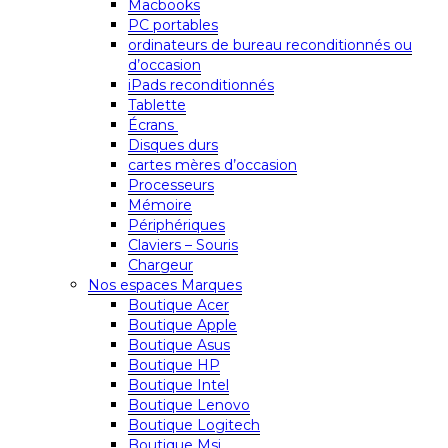
Macbooks
PC portables
ordinateurs de bureau reconditionnés ou
d’occasion
iPads reconditionnés
Tablette
Écrans
Disques durs
cartes mères d’occasion
Processeurs
Mémoire
Périphériques
Claviers – Souris
Chargeur
Nos espaces Marques
Boutique Acer
Boutique Apple
Boutique Asus
Boutique HP
Boutique Intel
Boutique Lenovo
Boutique Logitech
Boutique Msi