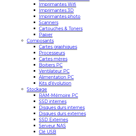
Imprimantes Wifi
Imprimantes 3D
Imprimantes photo
Scanners
Cartouches & Toners
Papier
Composants
Cartes graphiques
Processeurs
Cartes mères
Boitiers PC
Ventilateur PC
Alimentation PC
Kits d’évolution
Stockage
RAM-Mémoire PC
SSD internes
Disques durs internes
Disques durs externes
SSD Externes
Serveur NAS
Clé USB