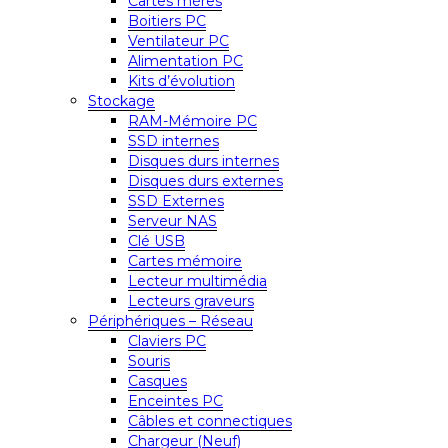
Cartes mères
Boitiers PC
Ventilateur PC
Alimentation PC
Kits d’évolution
Stockage
RAM-Mémoire PC
SSD internes
Disques durs internes
Disques durs externes
SSD Externes
Serveur NAS
Clé USB
Cartes mémoire
Lecteur multimédia
Lecteurs graveurs
Périphériques – Réseau
Claviers PC
Souris
Casques
Enceintes PC
Câbles et connectiques
Chargeur (Neuf)