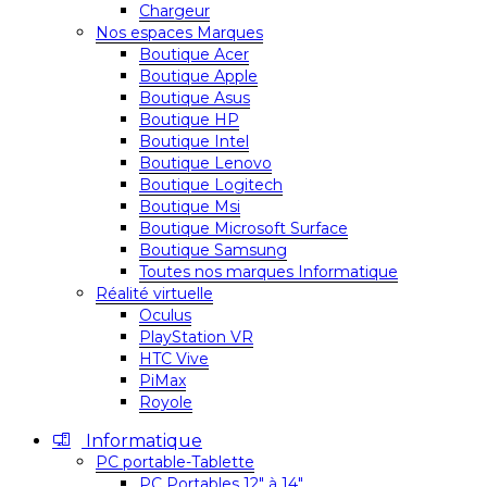
Chargeur
Nos espaces Marques
Boutique Acer
Boutique Apple
Boutique Asus
Boutique HP
Boutique Intel
Boutique Lenovo
Boutique Logitech
Boutique Msi
Boutique Microsoft Surface
Boutique Samsung
Toutes nos marques Informatique
Réalité virtuelle
Oculus
PlayStation VR
HTC Vive
PiMax
Royole
Informatique
PC portable-Tablette
PC Portables 12″ à 14″