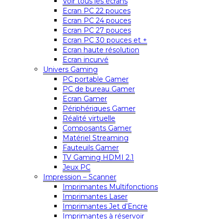
Voir tous les écrans
Ecran PC 22 pouces
Ecran PC 24 pouces
Ecran PC 27 pouces
Ecran PC 30 pouces et +
Ecran haute résolution
Ecran incurvé
Univers Gaming
PC portable Gamer
PC de bureau Gamer
Ecran Gamer
Périphériques Gamer
Réalité virtuelle
Composants Gamer
Matériel Streaming
Fauteuils Gamer
TV Gaming HDMI 2.1
Jeux PC
Impression – Scanner
Imprimantes Multifonctions
Imprimantes Laser
Imprimantes Jet d’Encre
Imprimantes à réservoir