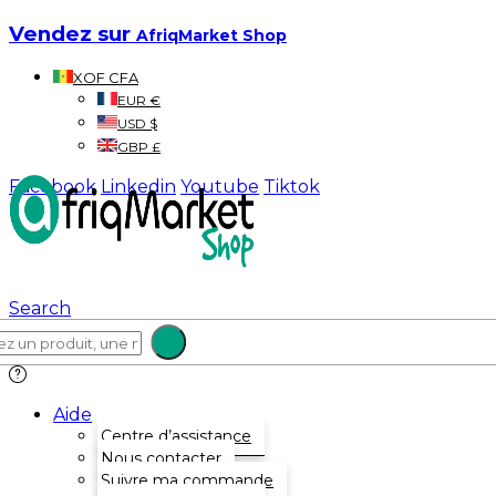
Vendez sur
AfriqMarket Shop
XOF CFA
EUR €
USD $
GBP £
Facebook
Linkedin
Youtube
Tiktok
Search
Aide
Centre d’assistance
Nous contacter
Suivre ma commande