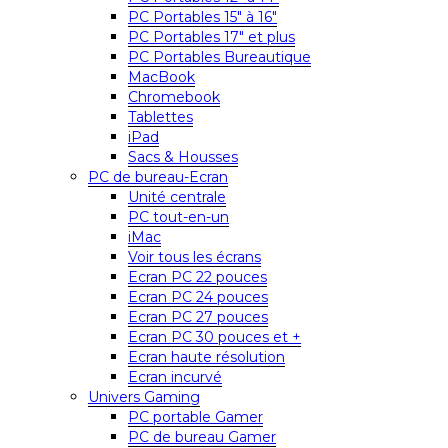
PC Portables 15″ à 16″
PC Portables 17″ et plus
PC Portables Bureautique
MacBook
Chromebook
Tablettes
iPad
Sacs & Housses
PC de bureau-Ecran
Unité centrale
PC tout-en-un
iMac
Voir tous les écrans
Ecran PC 22 pouces
Ecran PC 24 pouces
Ecran PC 27 pouces
Ecran PC 30 pouces et +
Ecran haute résolution
Ecran incurvé
Univers Gaming
PC portable Gamer
PC de bureau Gamer