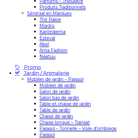
Parfums – Thiouraye
Produits Traditionnels
Sénégal en Marques
Thé Rapie
Miagro
Karitédiema
Esteval
Abel
Anta Fashion
Naatuu
Promo
Jardin / Animalerie
Mobilier de jardin – Parasol
Mobilier de jardin
Salon de jardin
Salon bas de jardin
Table et chaise de jardin
Table de jardin
Chaise de jardin
Chaise longue – Transat
Parasol – Tonnelle – Voile d’ombrage
Parasol