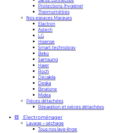
Santé connectée
Protections (hygiène)
Thermomètres
Nos espaces Marques
Elactron
Astech
LG
Hisense
Smart technology
Beko
Samsung
Haier
Roch
Décakila
Deska
Binatone
Midea
Pièces détachées
Réparation et pièces détachées
Electroménager
Lavage – séchage
Tous nos lave-linge