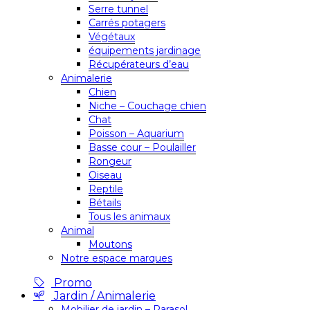
Serre tunnel
Carrés potagers
Végétaux
équipements jardinage
Récupérateurs d’eau
Animalerie
Chien
Niche – Couchage chien
Chat
Poisson – Aquarium
Basse cour – Poulailler
Rongeur
Oiseau
Reptile
Bétails
Tous les animaux
Animal
Moutons
Notre espace marques
Promo
Jardin / Animalerie
Mobilier de jardin – Parasol