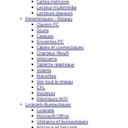
Cartes mémoire
Lecteur multimédia
Lecteurs graveurs
Périphériques – Réseau
Claviers PC
Souris
Casques
Enceintes PC
Câbles et connectiques
Chargeur (Neuf)
Webcams
Tablette graphique
Volants
Manettes
Voir tout le réseau
CPL
Routeurs
Répéteurs WiFi
Logiciels-Bureautiques
Logiciels
Microsoft Office
Utilitaires et bureautiques
Antivirus et Sécurité