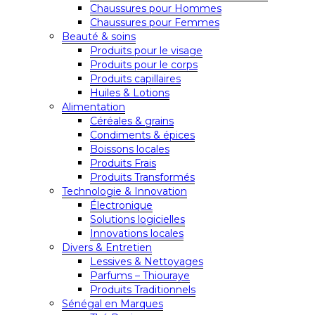
Chaussures pour Hommes
Chaussures pour Femmes
Beauté & soins
Produits pour le visage
Produits pour le corps
Produits capillaires
Huiles & Lotions
Alimentation
Céréales & grains
Condiments & épices
Boissons locales
Produits Frais
Produits Transformés
Technologie & Innovation
Électronique
Solutions logicielles
Innovations locales
Divers & Entretien
Lessives & Nettoyages
Parfums – Thiouraye
Produits Traditionnels
Sénégal en Marques