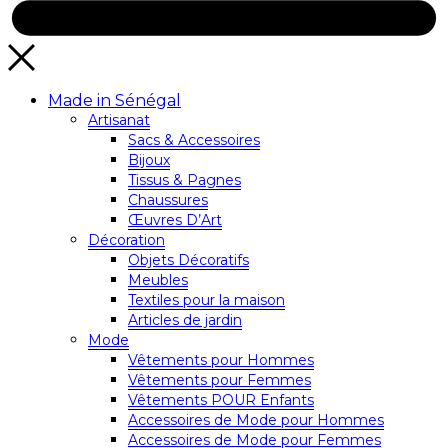
Made in Sénégal
Artisanat
Sacs & Accessoires
Bijoux
Tissus & Pagnes
Chaussures
Œuvres D’Art
Décoration
Objets Décoratifs
Meubles
Textiles pour la maison
Articles de jardin
Mode
Vêtements pour Hommes
Vêtements pour Femmes
Vêtements POUR Enfants
Accessoires de Mode pour Hommes
Accessoires de Mode pour Femmes