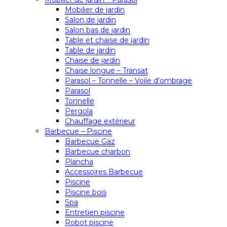
Mobilier de jardin
Salon de jardin
Salon bas de jardin
Table et chaise de jardin
Table de jardin
Chaise de jardin
Chaise longue – Transat
Parasol – Tonnelle – Voile d’ombrage
Parasol
Tonnelle
Pergola
Chauffage extérieur
Barbecue – Piscine
Barbecue Gaz
Barbecue charbon
Plancha
Accessoires Barbecue
Piscine
Piscine bois
Spa
Entretien piscine
Robot piscine