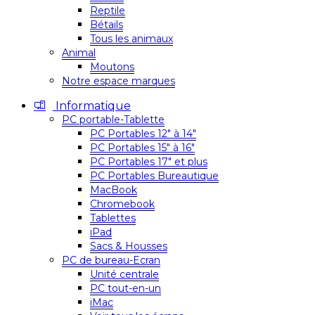
Reptile
Bétails
Tous les animaux
Animal
Moutons
Notre espace marques
Informatique
PC portable-Tablette
PC Portables 12″ à 14″
PC Portables 15″ à 16″
PC Portables 17″ et plus
PC Portables Bureautique
MacBook
Chromebook
Tablettes
iPad
Sacs & Housses
PC de bureau-Ecran
Unité centrale
PC tout-en-un
iMac