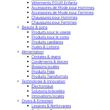
Vêtements POUR Enfants
Accessoires de Mode pour Hommes
Accessoires de Mode pour Femmes
Chaussures pour Hommes
Chaussures pour Femmes
Beauté & soins
Produits pour le visage
Produits pour le corps
Produits capillaires
Huiles & Lotions
Alimentation
Céréales & grains
Condiments & épices
Boissons locales
Produits Frais
Produits Transformés
Technologie & Innovation
Électronique
Solutions logicielles
Innovations locales
Divers & Entretien
Lessives & Nettoyages