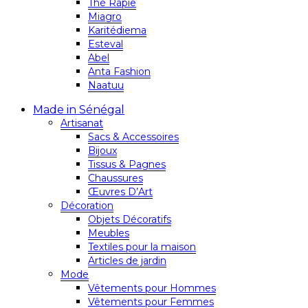
Thé Rapie
Miagro
Karitédiema
Esteval
Abel
Anta Fashion
Naatuu
Made in Sénégal
Artisanat
Sacs & Accessoires
Bijoux
Tissus & Pagnes
Chaussures
Œuvres D’Art
Décoration
Objets Décoratifs
Meubles
Textiles pour la maison
Articles de jardin
Mode
Vêtements pour Hommes
Vêtements pour Femmes