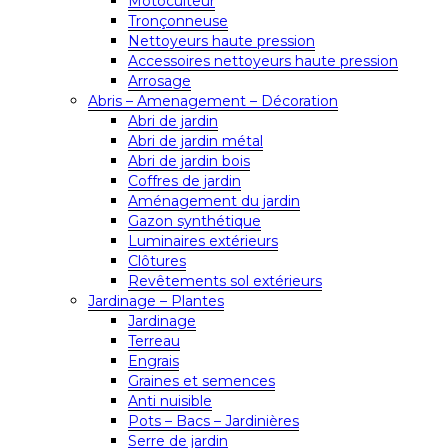
Motoculteur
Tronçonneuse
Nettoyeurs haute pression
Accessoires nettoyeurs haute pression
Arrosage
Abris – Amenagement – Décoration
Abri de jardin
Abri de jardin métal
Abri de jardin bois
Coffres de jardin
Aménagement du jardin
Gazon synthétique
Luminaires extérieurs
Clôtures
Revêtements sol extérieurs
Jardinage – Plantes
Jardinage
Terreau
Engrais
Graines et semences
Anti nuisible
Pots – Bacs – Jardinières
Serre de jardin