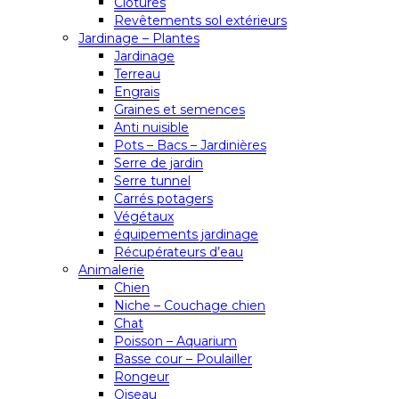
Clôtures
Revêtements sol extérieurs
Jardinage – Plantes
Jardinage
Terreau
Engrais
Graines et semences
Anti nuisible
Pots – Bacs – Jardinières
Serre de jardin
Serre tunnel
Carrés potagers
Végétaux
équipements jardinage
Récupérateurs d’eau
Animalerie
Chien
Niche – Couchage chien
Chat
Poisson – Aquarium
Basse cour – Poulailler
Rongeur
Oiseau