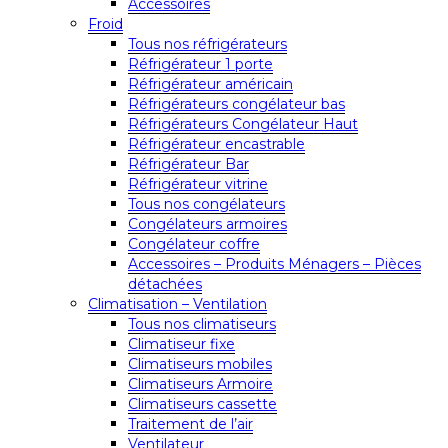
Accessoires
Froid
Tous nos réfrigérateurs
Réfrigérateur 1 porte
Réfrigérateur américain
Réfrigérateurs congélateur bas
Réfrigérateurs Congélateur Haut
Réfrigérateur encastrable
Réfrigérateur Bar
Réfrigérateur vitrine
Tous nos congélateurs
Congélateurs armoires
Congélateur coffre
Accessoires – Produits Ménagers – Pièces
détachées
Climatisation – Ventilation
Tous nos climatiseurs
Climatiseur fixe
Climatiseurs mobiles
Climatiseurs Armoire
Climatiseurs cassette
Traitement de l’air
Ventilateur