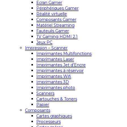
Ecran Gamer
Périphériques Gamer
Réalité virtuelle
Composants Gamer
Matériel Streaming
Fauteuils Gamer
TV Gaming HDMI 2.1
Jeux PC
Impression – Scanner
Imprimantes Multifonctions
Imprimantes Laser
Imprimantes Jet d’Encre
Imprimantes à réservoir
Imprimantes Wifi
Imprimantes 3D
Imprimantes photo
Scanners
Cartouches & Toners
Papier
Composants
Cartes graphiques
Processeurs