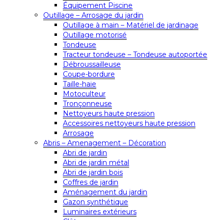
Équipement Piscine
Outillage – Arrosage du jardin
Outillage à main – Matériel de jardinage
Outillage motorisé
Tondeuse
Tracteur tondeuse – Tondeuse autoportée
Débroussailleuse
Coupe-bordure
Taille-haie
Motoculteur
Tronçonneuse
Nettoyeurs haute pression
Accessoires nettoyeurs haute pression
Arrosage
Abris – Amenagement – Décoration
Abri de jardin
Abri de jardin métal
Abri de jardin bois
Coffres de jardin
Aménagement du jardin
Gazon synthétique
Luminaires extérieurs