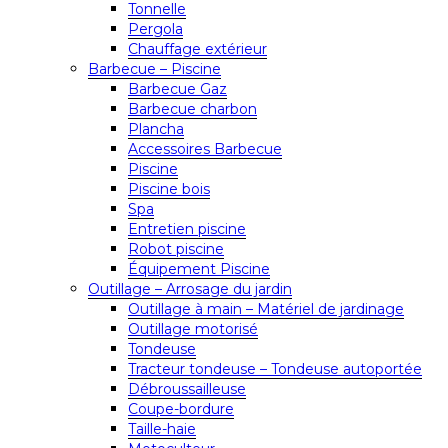
Tonnelle
Pergola
Chauffage extérieur
Barbecue – Piscine
Barbecue Gaz
Barbecue charbon
Plancha
Accessoires Barbecue
Piscine
Piscine bois
Spa
Entretien piscine
Robot piscine
Équipement Piscine
Outillage – Arrosage du jardin
Outillage à main – Matériel de jardinage
Outillage motorisé
Tondeuse
Tracteur tondeuse – Tondeuse autoportée
Débroussailleuse
Coupe-bordure
Taille-haie