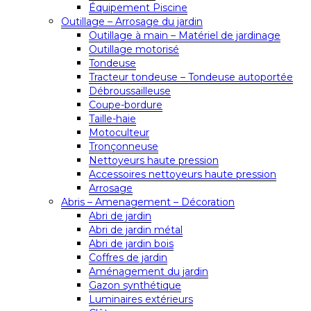
Équipement Piscine
Outillage – Arrosage du jardin
Outillage à main – Matériel de jardinage
Outillage motorisé
Tondeuse
Tracteur tondeuse – Tondeuse autoportée
Débroussailleuse
Coupe-bordure
Taille-haie
Motoculteur
Tronçonneuse
Nettoyeurs haute pression
Accessoires nettoyeurs haute pression
Arrosage
Abris – Amenagement – Décoration
Abri de jardin
Abri de jardin métal
Abri de jardin bois
Coffres de jardin
Aménagement du jardin
Gazon synthétique
Luminaires extérieurs