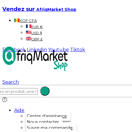
Vendez sur
AfriqMarket Shop
XOF CFA
EUR €
USD $
GBP £
Facebook
Linkedin
Youtube
Tiktok
Search
Aide
Centre d’assistance
Nous contacter
Suivre ma commande