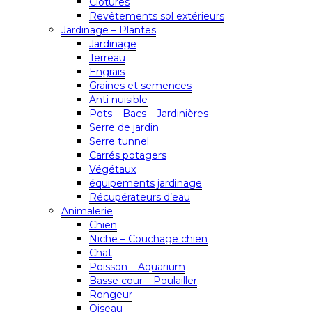
Clôtures
Revêtements sol extérieurs
Jardinage – Plantes
Jardinage
Terreau
Engrais
Graines et semences
Anti nuisible
Pots – Bacs – Jardinières
Serre de jardin
Serre tunnel
Carrés potagers
Végétaux
équipements jardinage
Récupérateurs d’eau
Animalerie
Chien
Niche – Couchage chien
Chat
Poisson – Aquarium
Basse cour – Poulailler
Rongeur
Oiseau