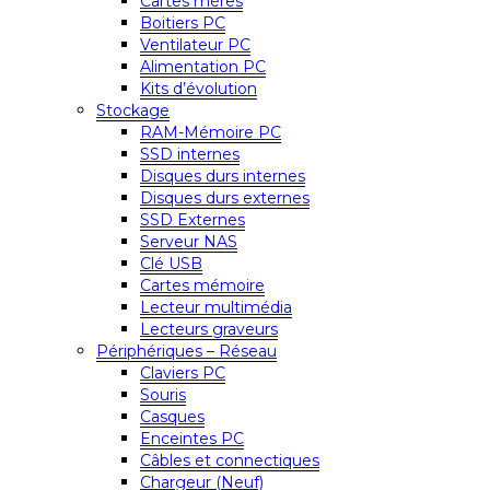
Cartes mères
Boitiers PC
Ventilateur PC
Alimentation PC
Kits d’évolution
Stockage
RAM-Mémoire PC
SSD internes
Disques durs internes
Disques durs externes
SSD Externes
Serveur NAS
Clé USB
Cartes mémoire
Lecteur multimédia
Lecteurs graveurs
Périphériques – Réseau
Claviers PC
Souris
Casques
Enceintes PC
Câbles et connectiques
Chargeur (Neuf)