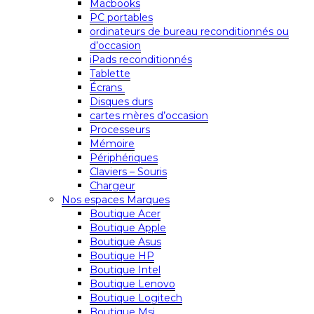
Macbooks
PC portables
ordinateurs de bureau reconditionnés ou
d’occasion
iPads reconditionnés
Tablette
Écrans
Disques durs
cartes mères d’occasion
Processeurs
Mémoire
Périphériques
Claviers – Souris
Chargeur
Nos espaces Marques
Boutique Acer
Boutique Apple
Boutique Asus
Boutique HP
Boutique Intel
Boutique Lenovo
Boutique Logitech
Boutique Msi