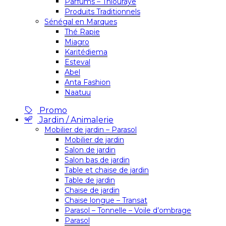
Parfums – Thiouraye
Produits Traditionnels
Sénégal en Marques
Thé Rapie
Miagro
Karitédiema
Esteval
Abel
Anta Fashion
Naatuu
Promo
Jardin / Animalerie
Mobilier de jardin – Parasol
Mobilier de jardin
Salon de jardin
Salon bas de jardin
Table et chaise de jardin
Table de jardin
Chaise de jardin
Chaise longue – Transat
Parasol – Tonnelle – Voile d’ombrage
Parasol