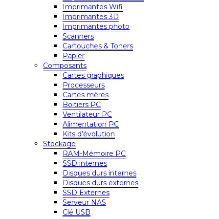
Imprimantes Wifi
Imprimantes 3D
Imprimantes photo
Scanners
Cartouches & Toners
Papier
Composants
Cartes graphiques
Processeurs
Cartes mères
Boitiers PC
Ventilateur PC
Alimentation PC
Kits d’évolution
Stockage
RAM-Mémoire PC
SSD internes
Disques durs internes
Disques durs externes
SSD Externes
Serveur NAS
Clé USB