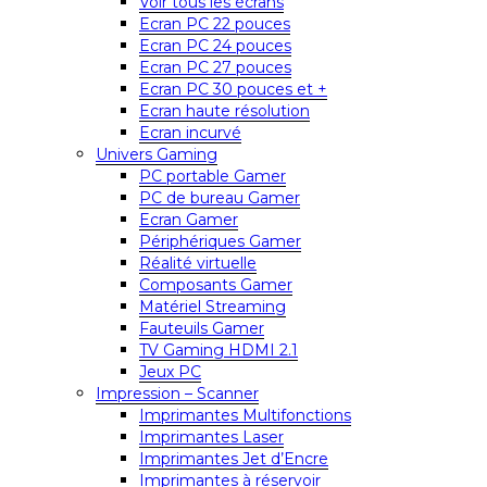
Voir tous les écrans
Ecran PC 22 pouces
Ecran PC 24 pouces
Ecran PC 27 pouces
Ecran PC 30 pouces et +
Ecran haute résolution
Ecran incurvé
Univers Gaming
PC portable Gamer
PC de bureau Gamer
Ecran Gamer
Périphériques Gamer
Réalité virtuelle
Composants Gamer
Matériel Streaming
Fauteuils Gamer
TV Gaming HDMI 2.1
Jeux PC
Impression – Scanner
Imprimantes Multifonctions
Imprimantes Laser
Imprimantes Jet d’Encre
Imprimantes à réservoir