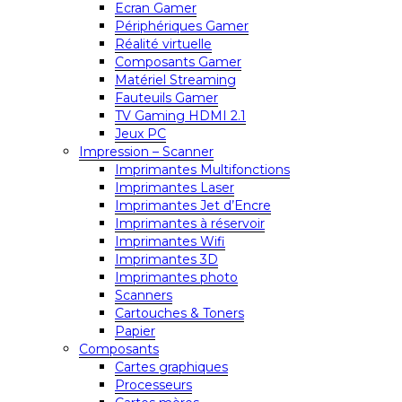
Ecran Gamer
Périphériques Gamer
Réalité virtuelle
Composants Gamer
Matériel Streaming
Fauteuils Gamer
TV Gaming HDMI 2.1
Jeux PC
Impression – Scanner
Imprimantes Multifonctions
Imprimantes Laser
Imprimantes Jet d’Encre
Imprimantes à réservoir
Imprimantes Wifi
Imprimantes 3D
Imprimantes photo
Scanners
Cartouches & Toners
Papier
Composants
Cartes graphiques
Processeurs