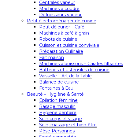
Centrales vapeur
Machines à coudre
Défroisseurs vapeur
Petit électroménager de cuisine
Petit déjeuner – Café
Machines à café à grain
Robots de cuisine
Cuisson et cuisine conviviale
Préparation Culinaire
Fait maison
Machines à boissons – Carafes filtrantes
Batteries et ustensiles de cuisine
Vaisselle – Art de la Table
Balance de cuisine
Fontaines à Eau
Beauté – Hygiène & Santé
Epilation féminine
Rasage masculin
Hygiène dentaire
Soin corps et visage
Soin, massage et bien-être
Pèse-Personnes