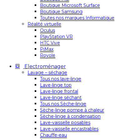
Boutique Microsoft Surface
Boutique Samsung
Toutes nos marques Informatique
Réalité virtuelle
Oculus
PlayStation VR
HTC Vive
PiMax
Royole
Electroménager
Lavage – séchage
Tous nos lave-linge
Lave-linge top
Lave-linge frontal
Lave-linge séchant
Tous nos Sèche-linge
Sèche-linge pompe à chaleur
Sèche-linge à condensation
Lave-vaisselle posables
Lave-vaisselle encastrables
Chauffe-eau