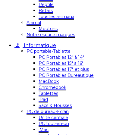
Reptile
Bétails
Tous les animaux
Animal
Moutons
Notre espace marques
Informatique
PC portable-Tablette
PC Portables 12″ à 14″
PC Portables 15″ à 16″
PC Portables 17″ et plus
PC Portables Bureautique
MacBook
Chromebook
Tablettes
iPad
Sacs & Housses
PC de bureau-Ecran
Unité centrale
PC tout-en-un
iMac