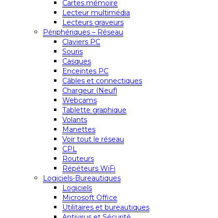
Cartes mémoire
Lecteur multimédia
Lecteurs graveurs
Périphériques – Réseau
Claviers PC
Souris
Casques
Enceintes PC
Câbles et connectiques
Chargeur (Neuf)
Webcams
Tablette graphique
Volants
Manettes
Voir tout le réseau
CPL
Routeurs
Répéteurs WiFi
Logiciels-Bureautiques
Logiciels
Microsoft Office
Utilitaires et bureautiques
Antivirus et Sécurité