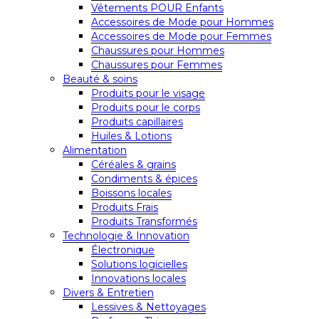
Vêtements POUR Enfants
Accessoires de Mode pour Hommes
Accessoires de Mode pour Femmes
Chaussures pour Hommes
Chaussures pour Femmes
Beauté & soins
Produits pour le visage
Produits pour le corps
Produits capillaires
Huiles & Lotions
Alimentation
Céréales & grains
Condiments & épices
Boissons locales
Produits Frais
Produits Transformés
Technologie & Innovation
Électronique
Solutions logicielles
Innovations locales
Divers & Entretien
Lessives & Nettoyages