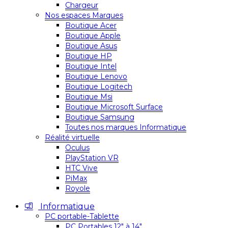
Chargeur
Nos espaces Marques
Boutique Acer
Boutique Apple
Boutique Asus
Boutique HP
Boutique Intel
Boutique Lenovo
Boutique Logitech
Boutique Msi
Boutique Microsoft Surface
Boutique Samsung
Toutes nos marques Informatique
Réalité virtuelle
Oculus
PlayStation VR
HTC Vive
PiMax
Royole
Informatique
PC portable-Tablette
PC Portables 12″ à 14″