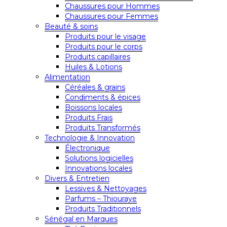
Chaussures pour Hommes
Chaussures pour Femmes
Beauté & soins
Produits pour le visage
Produits pour le corps
Produits capillaires
Huiles & Lotions
Alimentation
Céréales & grains
Condiments & épices
Boissons locales
Produits Frais
Produits Transformés
Technologie & Innovation
Électronique
Solutions logicielles
Innovations locales
Divers & Entretien
Lessives & Nettoyages
Parfums – Thiouraye
Produits Traditionnels
Sénégal en Marques