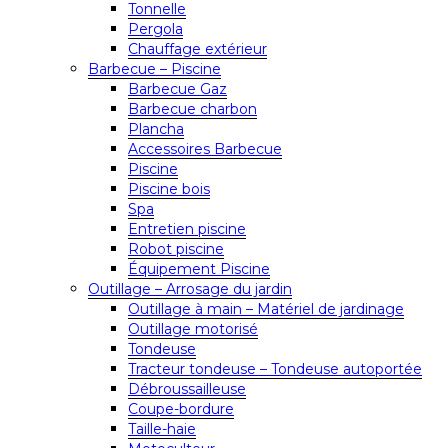
Tonnelle
Pergola
Chauffage extérieur
Barbecue – Piscine
Barbecue Gaz
Barbecue charbon
Plancha
Accessoires Barbecue
Piscine
Piscine bois
Spa
Entretien piscine
Robot piscine
Équipement Piscine
Outillage – Arrosage du jardin
Outillage à main – Matériel de jardinage
Outillage motorisé
Tondeuse
Tracteur tondeuse – Tondeuse autoportée
Débroussailleuse
Coupe-bordure
Taille-haie