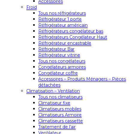
Accessoires
Froid
Tous nos réfrigérateurs
Réfrigérateur 1 porte
Réfrigérateur américain
Réfrigérateurs congélateur bas
Réfrigérateurs Congélateur Haut
Réfrigérateur encastrable
Réfrigérateur Bar
Réfrigérateur vitrine
Tous nos congélateurs
Congélateurs armoires
Congélateur coffre
Accessoires – Produits Ménagers – Pièces
détachées
Climatisation – Ventilation
Tous nos climatiseurs
Climatiseur fixe
Climatiseurs mobiles
Climatiseurs Armoire
Climatiseurs cassette
Traitement de l’air
Ventilateur