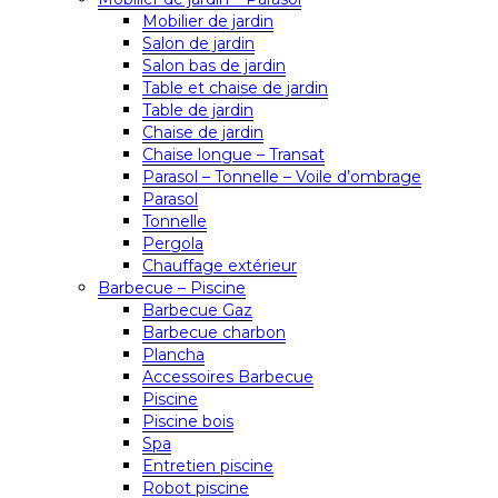
Mobilier de jardin
Salon de jardin
Salon bas de jardin
Table et chaise de jardin
Table de jardin
Chaise de jardin
Chaise longue – Transat
Parasol – Tonnelle – Voile d’ombrage
Parasol
Tonnelle
Pergola
Chauffage extérieur
Barbecue – Piscine
Barbecue Gaz
Barbecue charbon
Plancha
Accessoires Barbecue
Piscine
Piscine bois
Spa
Entretien piscine
Robot piscine