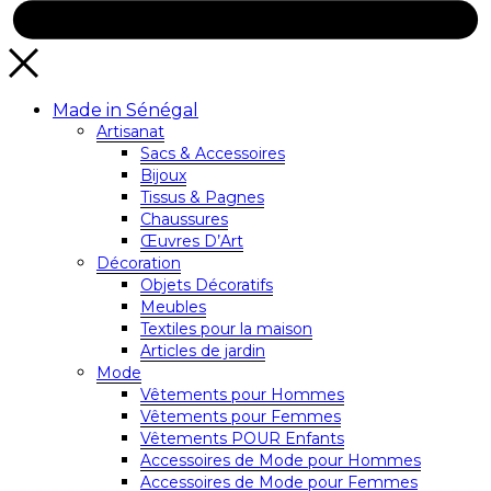
Made in Sénégal
Artisanat
Sacs & Accessoires
Bijoux
Tissus & Pagnes
Chaussures
Œuvres D’Art
Décoration
Objets Décoratifs
Meubles
Textiles pour la maison
Articles de jardin
Mode
Vêtements pour Hommes
Vêtements pour Femmes
Vêtements POUR Enfants
Accessoires de Mode pour Hommes
Accessoires de Mode pour Femmes