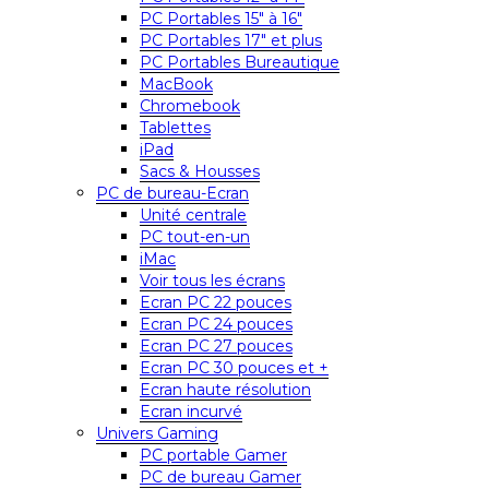
PC Portables 15″ à 16″
PC Portables 17″ et plus
PC Portables Bureautique
MacBook
Chromebook
Tablettes
iPad
Sacs & Housses
PC de bureau-Ecran
Unité centrale
PC tout-en-un
iMac
Voir tous les écrans
Ecran PC 22 pouces
Ecran PC 24 pouces
Ecran PC 27 pouces
Ecran PC 30 pouces et +
Ecran haute résolution
Ecran incurvé
Univers Gaming
PC portable Gamer
PC de bureau Gamer