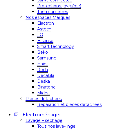
Santé connectée
Protections (hygiène)
Thermomètres
Nos espaces Marques
Elactron
Astech
LG
Hisense
Smart technology
Beko
Samsung
Haier
Roch
Décakila
Deska
Binatone
Midea
Pièces détachées
Réparation et pièces détachées
Electroménager
Lavage – séchage
Tous nos lave-linge