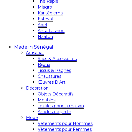
Thé Rapie
Miagro
Karitédiema
Esteval
Abel
Anta Fashion
Naatuu
Made in Sénégal
Artisanat
Sacs & Accessoires
Bijoux
Tissus & Pagnes
Chaussures
Œuvres D’Art
Décoration
Objets Décoratifs
Meubles
Textiles pour la maison
Articles de jardin
Mode
Vêtements pour Hommes
Vêtements pour Femmes