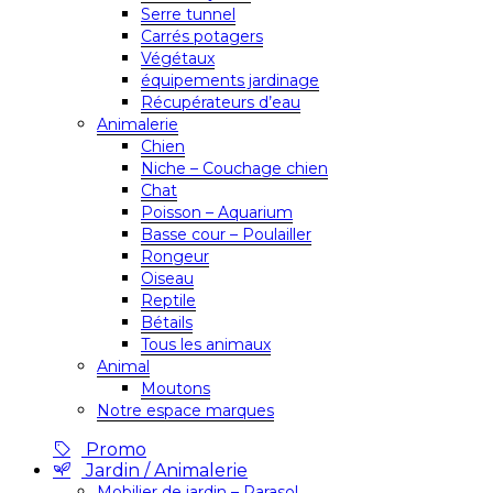
Serre tunnel
Carrés potagers
Végétaux
équipements jardinage
Récupérateurs d’eau
Animalerie
Chien
Niche – Couchage chien
Chat
Poisson – Aquarium
Basse cour – Poulailler
Rongeur
Oiseau
Reptile
Bétails
Tous les animaux
Animal
Moutons
Notre espace marques
Promo
Jardin / Animalerie
Mobilier de jardin – Parasol