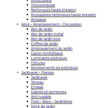
Motoculteur
Tronçonneuse
Nettoyeurs haute pression
Accessoires nettoyeurs haute pression
Arrosage
Abris – Amenagement – Décoration
Abri de jardin
Abri de jardin métal
Abri de jardin bois
Coffres de jardin
Aménagement du jardin
Gazon synthétique
Luminaires extérieurs
Clôtures
Revêtements sol extérieurs
Jardinage – Plantes
Jardinage
Terreau
Engrais
Graines et semences
Anti nuisible
Pots – Bacs – Jardinières
Serre de jardin