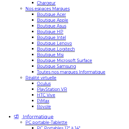
Chargeur
Nos espaces Marques
Boutique Acer
Boutique Apple
Boutique Asus
Boutique HP
Boutique Intel
Boutique Lenovo
Boutique Logitech
Boutique Msi
Boutique Microsoft Surface
Boutique Samsung
Toutes nos marques Informatique
Réalité virtuelle
Oculus
PlayStation VR
HTC Vive
PiMax
Royole
Informatique
PC portable-Tablette
PC Portables 12″ à 14″