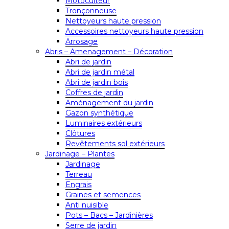
Motoculteur
Tronçonneuse
Nettoyeurs haute pression
Accessoires nettoyeurs haute pression
Arrosage
Abris – Amenagement – Décoration
Abri de jardin
Abri de jardin métal
Abri de jardin bois
Coffres de jardin
Aménagement du jardin
Gazon synthétique
Luminaires extérieurs
Clôtures
Revêtements sol extérieurs
Jardinage – Plantes
Jardinage
Terreau
Engrais
Graines et semences
Anti nuisible
Pots – Bacs – Jardinières
Serre de jardin