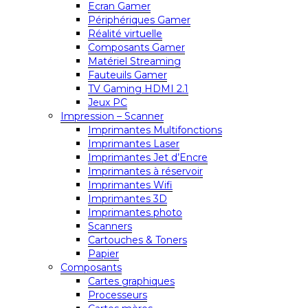
Ecran Gamer
Périphériques Gamer
Réalité virtuelle
Composants Gamer
Matériel Streaming
Fauteuils Gamer
TV Gaming HDMI 2.1
Jeux PC
Impression – Scanner
Imprimantes Multifonctions
Imprimantes Laser
Imprimantes Jet d’Encre
Imprimantes à réservoir
Imprimantes Wifi
Imprimantes 3D
Imprimantes photo
Scanners
Cartouches & Toners
Papier
Composants
Cartes graphiques
Processeurs