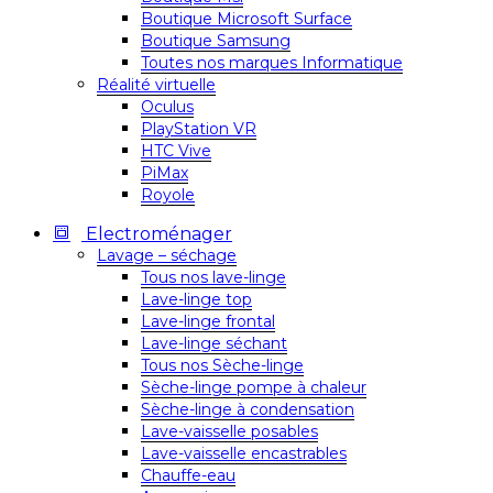
Boutique Microsoft Surface
Boutique Samsung
Toutes nos marques Informatique
Réalité virtuelle
Oculus
PlayStation VR
HTC Vive
PiMax
Royole
Electroménager
Lavage – séchage
Tous nos lave-linge
Lave-linge top
Lave-linge frontal
Lave-linge séchant
Tous nos Sèche-linge
Sèche-linge pompe à chaleur
Sèche-linge à condensation
Lave-vaisselle posables
Lave-vaisselle encastrables
Chauffe-eau