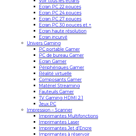
Voir tous les écrans
Ecran PC 22 pouces
Ecran PC 24 pouces
Ecran PC 27 pouces
Ecran PC 30 pouces et +
Ecran haute résolution
Ecran incurvé
Univers Gaming
PC portable Gamer
PC de bureau Gamer
Ecran Gamer
Périphériques Gamer
Réalité virtuelle
Composants Gamer
Matériel Streaming
Fauteuils Gamer
TV Gaming HDMI 2.1
Jeux PC
Impression – Scanner
Imprimantes Multifonctions
Imprimantes Laser
Imprimantes Jet d’Encre
Imprimantes à réservoir