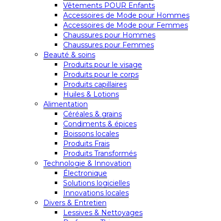
Vêtements POUR Enfants
Accessoires de Mode pour Hommes
Accessoires de Mode pour Femmes
Chaussures pour Hommes
Chaussures pour Femmes
Beauté & soins
Produits pour le visage
Produits pour le corps
Produits capillaires
Huiles & Lotions
Alimentation
Céréales & grains
Condiments & épices
Boissons locales
Produits Frais
Produits Transformés
Technologie & Innovation
Électronique
Solutions logicielles
Innovations locales
Divers & Entretien
Lessives & Nettoyages