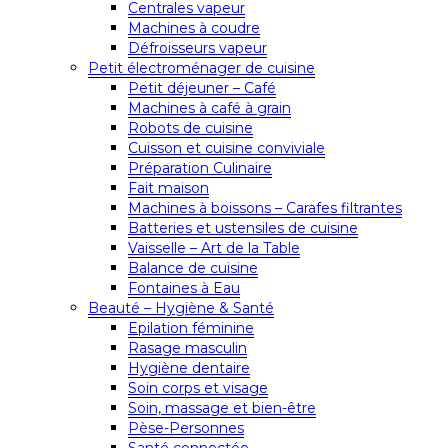
Centrales vapeur
Machines à coudre
Défroisseurs vapeur
Petit électroménager de cuisine
Petit déjeuner – Café
Machines à café à grain
Robots de cuisine
Cuisson et cuisine conviviale
Préparation Culinaire
Fait maison
Machines à boissons – Carafes filtrantes
Batteries et ustensiles de cuisine
Vaisselle – Art de la Table
Balance de cuisine
Fontaines à Eau
Beauté – Hygiène & Santé
Epilation féminine
Rasage masculin
Hygiène dentaire
Soin corps et visage
Soin, massage et bien-être
Pèse-Personnes