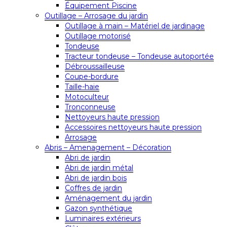
Équipement Piscine
Outillage – Arrosage du jardin
Outillage à main – Matériel de jardinage
Outillage motorisé
Tondeuse
Tracteur tondeuse – Tondeuse autoportée
Débroussailleuse
Coupe-bordure
Taille-haie
Motoculteur
Tronçonneuse
Nettoyeurs haute pression
Accessoires nettoyeurs haute pression
Arrosage
Abris – Amenagement – Décoration
Abri de jardin
Abri de jardin métal
Abri de jardin bois
Coffres de jardin
Aménagement du jardin
Gazon synthétique
Luminaires extérieurs