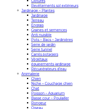
Clôtures
Revêtements sol extérieurs
Jardinage – Plantes
Jardinage
Terreau
Engrais
Graines et semences
Anti nuisible
Pots – Bacs – Jardinières
Serre de jardin
Serre tunnel
Carrés potagers
Végétaux
équipements jardinage
Récupérateurs d’eau
Animalerie
Chien
Niche – Couchage chien
Chat
Poisson – Aquarium
Basse cour – Poulailler
Rongeur
Oiseau