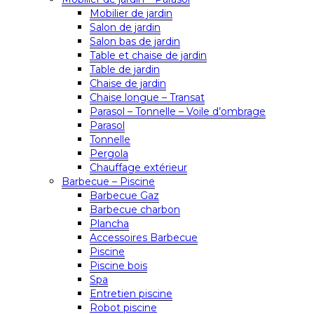
Mobilier de jardin
Salon de jardin
Salon bas de jardin
Table et chaise de jardin
Table de jardin
Chaise de jardin
Chaise longue – Transat
Parasol – Tonnelle – Voile d’ombrage
Parasol
Tonnelle
Pergola
Chauffage extérieur
Barbecue – Piscine
Barbecue Gaz
Barbecue charbon
Plancha
Accessoires Barbecue
Piscine
Piscine bois
Spa
Entretien piscine
Robot piscine