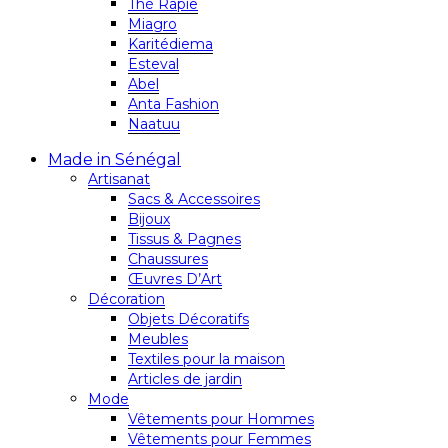
Thé Rapie
Miagro
Karitédiema
Esteval
Abel
Anta Fashion
Naatuu
Made in Sénégal
Artisanat
Sacs & Accessoires
Bijoux
Tissus & Pagnes
Chaussures
Œuvres D’Art
Décoration
Objets Décoratifs
Meubles
Textiles pour la maison
Articles de jardin
Mode
Vêtements pour Hommes
Vêtements pour Femmes