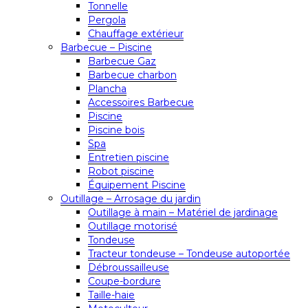
Tonnelle
Pergola
Chauffage extérieur
Barbecue – Piscine
Barbecue Gaz
Barbecue charbon
Plancha
Accessoires Barbecue
Piscine
Piscine bois
Spa
Entretien piscine
Robot piscine
Équipement Piscine
Outillage – Arrosage du jardin
Outillage à main – Matériel de jardinage
Outillage motorisé
Tondeuse
Tracteur tondeuse – Tondeuse autoportée
Débroussailleuse
Coupe-bordure
Taille-haie