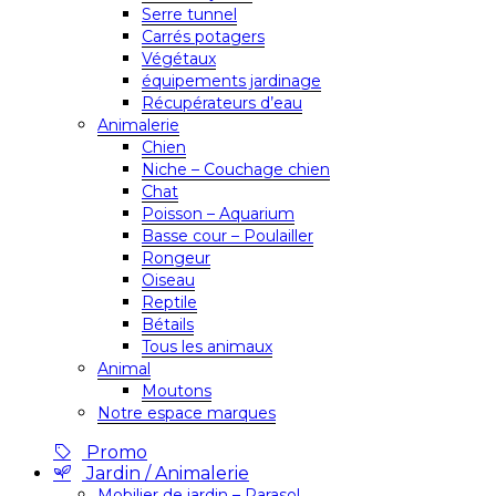
Serre tunnel
Carrés potagers
Végétaux
équipements jardinage
Récupérateurs d’eau
Animalerie
Chien
Niche – Couchage chien
Chat
Poisson – Aquarium
Basse cour – Poulailler
Rongeur
Oiseau
Reptile
Bétails
Tous les animaux
Animal
Moutons
Notre espace marques
Promo
Jardin / Animalerie
Mobilier de jardin – Parasol