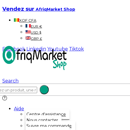
Vendez sur
AfriqMarket Shop
XOF CFA
EUR €
USD $
GBP £
Facebook
Linkedin
Youtube
Tiktok
Search
Aide
Centre d’assistance
Nous contacter
Suivre ma commande