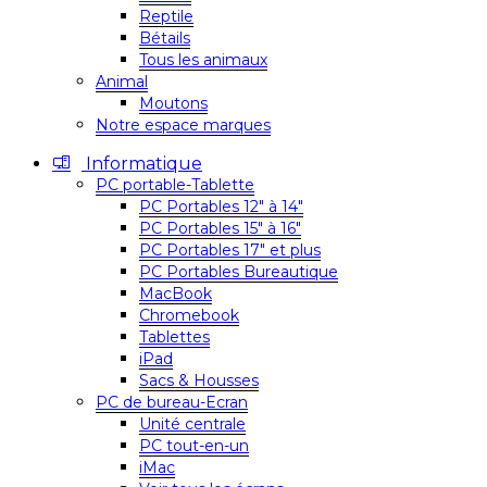
Reptile
Bétails
Tous les animaux
Animal
Moutons
Notre espace marques
Informatique
PC portable-Tablette
PC Portables 12″ à 14″
PC Portables 15″ à 16″
PC Portables 17″ et plus
PC Portables Bureautique
MacBook
Chromebook
Tablettes
iPad
Sacs & Housses
PC de bureau-Ecran
Unité centrale
PC tout-en-un
iMac