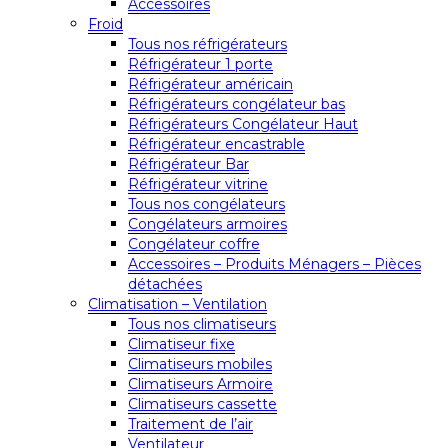
Accessoires
Froid
Tous nos réfrigérateurs
Réfrigérateur 1 porte
Réfrigérateur américain
Réfrigérateurs congélateur bas
Réfrigérateurs Congélateur Haut
Réfrigérateur encastrable
Réfrigérateur Bar
Réfrigérateur vitrine
Tous nos congélateurs
Congélateurs armoires
Congélateur coffre
Accessoires – Produits Ménagers – Pièces
détachées
Climatisation – Ventilation
Tous nos climatiseurs
Climatiseur fixe
Climatiseurs mobiles
Climatiseurs Armoire
Climatiseurs cassette
Traitement de l’air
Ventilateur