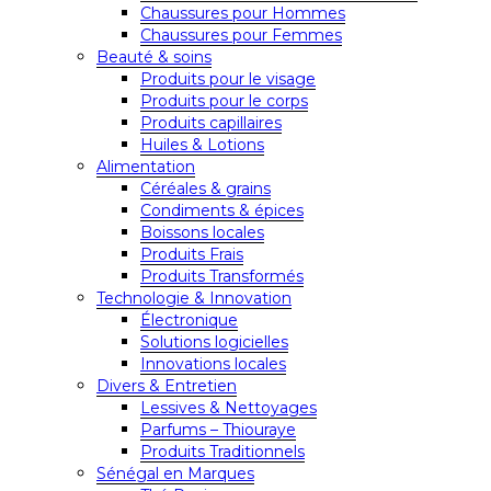
Chaussures pour Hommes
Chaussures pour Femmes
Beauté & soins
Produits pour le visage
Produits pour le corps
Produits capillaires
Huiles & Lotions
Alimentation
Céréales & grains
Condiments & épices
Boissons locales
Produits Frais
Produits Transformés
Technologie & Innovation
Électronique
Solutions logicielles
Innovations locales
Divers & Entretien
Lessives & Nettoyages
Parfums – Thiouraye
Produits Traditionnels
Sénégal en Marques