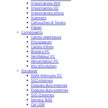
Imprimantes Wifi
Imprimantes 3D
Imprimantes photo
Scanners
Cartouches & Toners
Papier
Composants
Cartes graphiques
Processeurs
Cartes mères
Boitiers PC
Ventilateur PC
Alimentation PC
Kits d’évolution
Stockage
RAM-Mémoire PC
SSD internes
Disques durs internes
Disques durs externes
SSD Externes
Serveur NAS
Clé USB