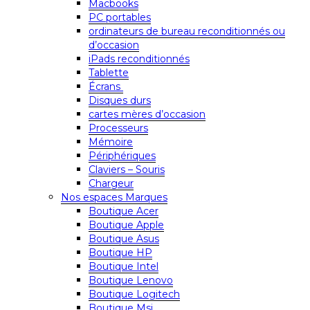
Macbooks
PC portables
ordinateurs de bureau reconditionnés ou
d’occasion
iPads reconditionnés
Tablette
Écrans
Disques durs
cartes mères d’occasion
Processeurs
Mémoire
Périphériques
Claviers – Souris
Chargeur
Nos espaces Marques
Boutique Acer
Boutique Apple
Boutique Asus
Boutique HP
Boutique Intel
Boutique Lenovo
Boutique Logitech
Boutique Msi