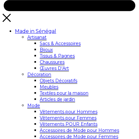
Made in Sénégal
Artisanat
Sacs & Accessoires
Bijoux
Tissus & Pagnes
Chaussures
Œuvres D’Art
Décoration
Objets Décoratifs
Meubles
Textiles pour la maison
Articles de jardin
Mode
Vêtements pour Hommes
Vêtements pour Femmes
Vêtements POUR Enfants
Accessoires de Mode pour Hommes
Accessoires de Mode pour Femmes