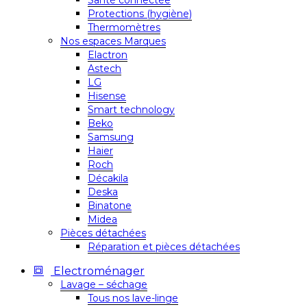
Santé connectée
Protections (hygiène)
Thermomètres
Nos espaces Marques
Elactron
Astech
LG
Hisense
Smart technology
Beko
Samsung
Haier
Roch
Décakila
Deska
Binatone
Midea
Pièces détachées
Réparation et pièces détachées
Electroménager
Lavage – séchage
Tous nos lave-linge