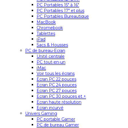
PC Portables 15″ à 16″
PC Portables 17″ et plus
PC Portables Bureautique
MacBook
Chromebook
Tablettes
iPad
Sacs & Housses
PC de bureau-Ecran
Unité centrale
PC tout-en-un
iMac
Voir tous les écrans
Ecran PC 22 pouces
Ecran PC 24 pouces
Ecran PC 27 pouces
Ecran PC 30 pouces et +
Ecran haute résolution
Ecran incurvé
Univers Gaming
PC portable Gamer
PC de bureau Gamer