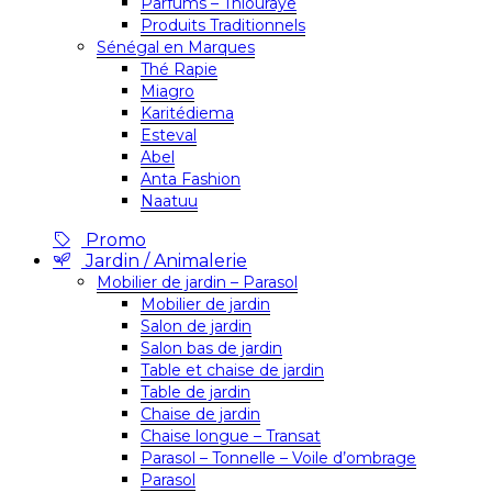
Parfums – Thiouraye
Produits Traditionnels
Sénégal en Marques
Thé Rapie
Miagro
Karitédiema
Esteval
Abel
Anta Fashion
Naatuu
Promo
Jardin / Animalerie
Mobilier de jardin – Parasol
Mobilier de jardin
Salon de jardin
Salon bas de jardin
Table et chaise de jardin
Table de jardin
Chaise de jardin
Chaise longue – Transat
Parasol – Tonnelle – Voile d’ombrage
Parasol