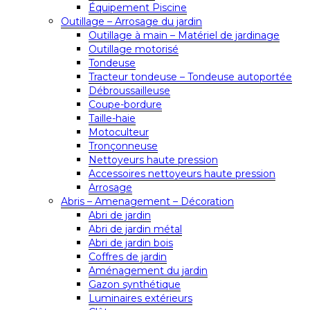
Équipement Piscine
Outillage – Arrosage du jardin
Outillage à main – Matériel de jardinage
Outillage motorisé
Tondeuse
Tracteur tondeuse – Tondeuse autoportée
Débroussailleuse
Coupe-bordure
Taille-haie
Motoculteur
Tronçonneuse
Nettoyeurs haute pression
Accessoires nettoyeurs haute pression
Arrosage
Abris – Amenagement – Décoration
Abri de jardin
Abri de jardin métal
Abri de jardin bois
Coffres de jardin
Aménagement du jardin
Gazon synthétique
Luminaires extérieurs