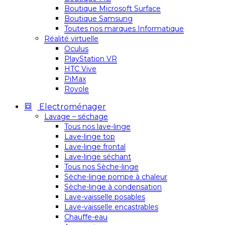
Boutique Microsoft Surface
Boutique Samsung
Toutes nos marques Informatique
Réalité virtuelle
Oculus
PlayStation VR
HTC Vive
PiMax
Royole
Electroménager
Lavage – séchage
Tous nos lave-linge
Lave-linge top
Lave-linge frontal
Lave-linge séchant
Tous nos Sèche-linge
Sèche-linge pompe à chaleur
Sèche-linge à condensation
Lave-vaisselle posables
Lave-vaisselle encastrables
Chauffe-eau