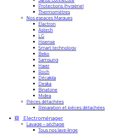
Santé connectée
Protections (hygiène)
Thermomètres
Nos espaces Marques
Elactron
Astech
LG
Hisense
Smart technology
Beko
Samsung
Haier
Roch
Décakila
Deska
Binatone
Midea
Pièces détachées
Réparation et pièces détachées
Electroménager
Lavage – séchage
Tous nos lave-linge