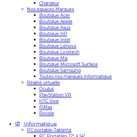
Chargeur
Nos espaces Marques
Boutique Acer
Boutique Apple
Boutique Asus
Boutique HP
Boutique Intel
Boutique Lenovo
Boutique Logitech
Boutique Msi
Boutique Microsoft Surface
Boutique Samsung
Toutes nos marques Informatique
Réalité virtuelle
Oculus
PlayStation VR
HTC Vive
PiMax
Royole
Informatique
PC portable-Tablette
PC Portables 12″ à 14″