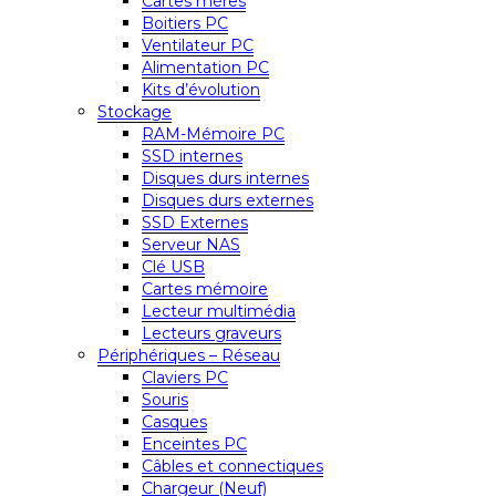
Cartes mères
Boitiers PC
Ventilateur PC
Alimentation PC
Kits d’évolution
Stockage
RAM-Mémoire PC
SSD internes
Disques durs internes
Disques durs externes
SSD Externes
Serveur NAS
Clé USB
Cartes mémoire
Lecteur multimédia
Lecteurs graveurs
Périphériques – Réseau
Claviers PC
Souris
Casques
Enceintes PC
Câbles et connectiques
Chargeur (Neuf)