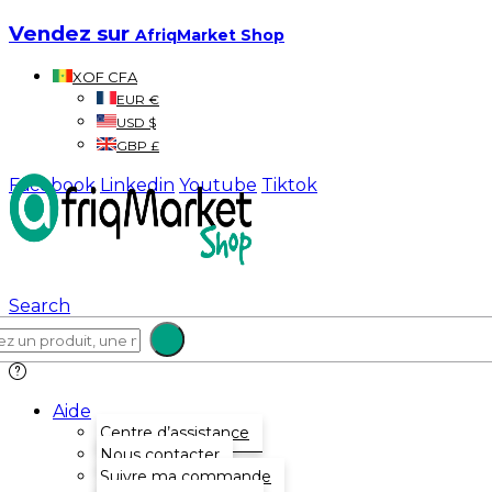
Vendez sur
AfriqMarket Shop
XOF CFA
EUR €
USD $
GBP £
Facebook
Linkedin
Youtube
Tiktok
Search
Aide
Centre d’assistance
Nous contacter
Suivre ma commande