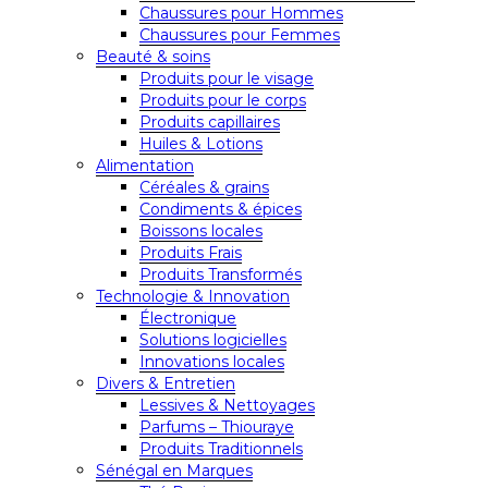
Chaussures pour Hommes
Chaussures pour Femmes
Beauté & soins
Produits pour le visage
Produits pour le corps
Produits capillaires
Huiles & Lotions
Alimentation
Céréales & grains
Condiments & épices
Boissons locales
Produits Frais
Produits Transformés
Technologie & Innovation
Électronique
Solutions logicielles
Innovations locales
Divers & Entretien
Lessives & Nettoyages
Parfums – Thiouraye
Produits Traditionnels
Sénégal en Marques