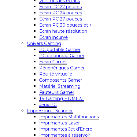
Voir tous les écrans
Ecran PC 22 pouces
Ecran PC 24 pouces
Ecran PC 27 pouces
Ecran PC 30 pouces et +
Ecran haute résolution
Ecran incurvé
Univers Gaming
PC portable Gamer
PC de bureau Gamer
Ecran Gamer
Périphériques Gamer
Réalité virtuelle
Composants Gamer
Matériel Streaming
Fauteuils Gamer
TV Gaming HDMI 2.1
Jeux PC
Impression – Scanner
Imprimantes Multifonctions
Imprimantes Laser
Imprimantes Jet d’Encre
Imprimantes à réservoir