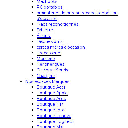
Macbooks
PC portables
ordinateurs de bureau reconditionnés ou
d’occasion
iPads reconditionnés
Tablette
Écrans
Disques durs
cartes mères d’occasion
Processeurs
Mémoire
Périphériques
Claviers – Souris
Chargeur
Nos espaces Marques
Boutique Acer
Boutique Apple
Boutique Asus
Boutique HP
Boutique Intel
Boutique Lenovo
Boutique Logitech
Boutique Msi