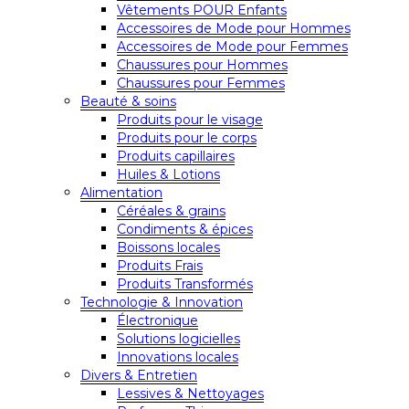
Vêtements POUR Enfants
Accessoires de Mode pour Hommes
Accessoires de Mode pour Femmes
Chaussures pour Hommes
Chaussures pour Femmes
Beauté & soins
Produits pour le visage
Produits pour le corps
Produits capillaires
Huiles & Lotions
Alimentation
Céréales & grains
Condiments & épices
Boissons locales
Produits Frais
Produits Transformés
Technologie & Innovation
Électronique
Solutions logicielles
Innovations locales
Divers & Entretien
Lessives & Nettoyages