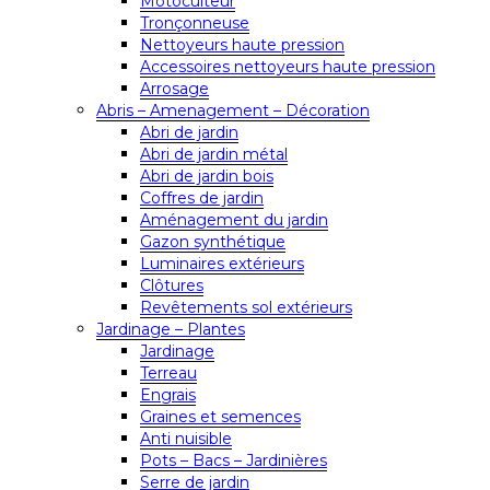
Motoculteur
Tronçonneuse
Nettoyeurs haute pression
Accessoires nettoyeurs haute pression
Arrosage
Abris – Amenagement – Décoration
Abri de jardin
Abri de jardin métal
Abri de jardin bois
Coffres de jardin
Aménagement du jardin
Gazon synthétique
Luminaires extérieurs
Clôtures
Revêtements sol extérieurs
Jardinage – Plantes
Jardinage
Terreau
Engrais
Graines et semences
Anti nuisible
Pots – Bacs – Jardinières
Serre de jardin