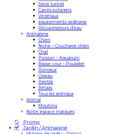
Serre tunnel
Carrés potagers
Végétaux
équipements jardinage
Récupérateurs d’eau
Animalerie
Chien
Niche – Couchage chien
Chat
Poisson – Aquarium
Basse cour – Poulailler
Rongeur
Oiseau
Reptile
Bétails
Tous les animaux
Animal
Moutons
Notre espace marques
Promo
Jardin / Animalerie
Mobilier de jardin – Parasol