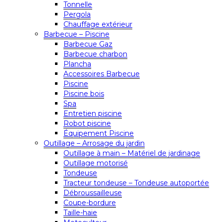
Tonnelle
Pergola
Chauffage extérieur
Barbecue – Piscine
Barbecue Gaz
Barbecue charbon
Plancha
Accessoires Barbecue
Piscine
Piscine bois
Spa
Entretien piscine
Robot piscine
Équipement Piscine
Outillage – Arrosage du jardin
Outillage à main – Matériel de jardinage
Outillage motorisé
Tondeuse
Tracteur tondeuse – Tondeuse autoportée
Débroussailleuse
Coupe-bordure
Taille-haie