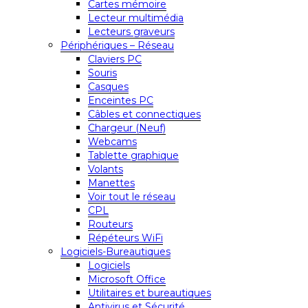
Cartes mémoire
Lecteur multimédia
Lecteurs graveurs
Périphériques – Réseau
Claviers PC
Souris
Casques
Enceintes PC
Câbles et connectiques
Chargeur (Neuf)
Webcams
Tablette graphique
Volants
Manettes
Voir tout le réseau
CPL
Routeurs
Répéteurs WiFi
Logiciels-Bureautiques
Logiciels
Microsoft Office
Utilitaires et bureautiques
Antivirus et Sécurité