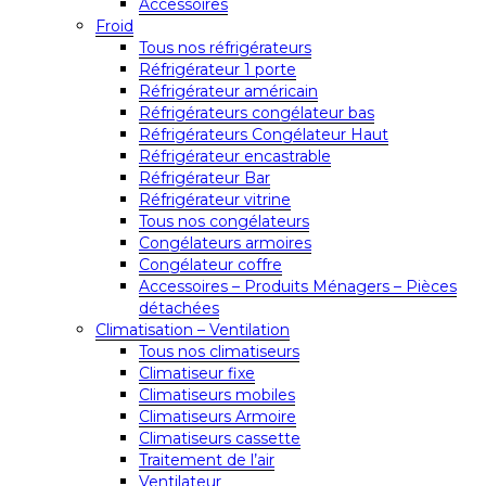
Accessoires
Froid
Tous nos réfrigérateurs
Réfrigérateur 1 porte
Réfrigérateur américain
Réfrigérateurs congélateur bas
Réfrigérateurs Congélateur Haut
Réfrigérateur encastrable
Réfrigérateur Bar
Réfrigérateur vitrine
Tous nos congélateurs
Congélateurs armoires
Congélateur coffre
Accessoires – Produits Ménagers – Pièces
détachées
Climatisation – Ventilation
Tous nos climatiseurs
Climatiseur fixe
Climatiseurs mobiles
Climatiseurs Armoire
Climatiseurs cassette
Traitement de l’air
Ventilateur