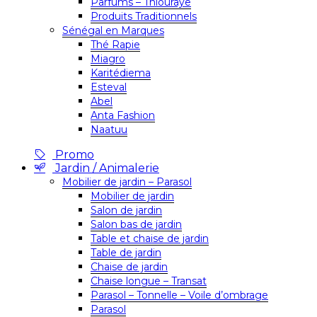
Parfums – Thiouraye
Produits Traditionnels
Sénégal en Marques
Thé Rapie
Miagro
Karitédiema
Esteval
Abel
Anta Fashion
Naatuu
Promo
Jardin / Animalerie
Mobilier de jardin – Parasol
Mobilier de jardin
Salon de jardin
Salon bas de jardin
Table et chaise de jardin
Table de jardin
Chaise de jardin
Chaise longue – Transat
Parasol – Tonnelle – Voile d’ombrage
Parasol