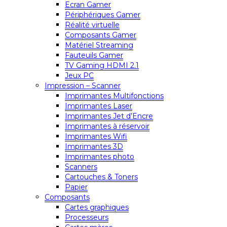
Ecran Gamer
Périphériques Gamer
Réalité virtuelle
Composants Gamer
Matériel Streaming
Fauteuils Gamer
TV Gaming HDMI 2.1
Jeux PC
Impression – Scanner
Imprimantes Multifonctions
Imprimantes Laser
Imprimantes Jet d’Encre
Imprimantes à réservoir
Imprimantes Wifi
Imprimantes 3D
Imprimantes photo
Scanners
Cartouches & Toners
Papier
Composants
Cartes graphiques
Processeurs