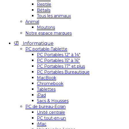
Reptile
Bétails
Tous les animaux
Animal
Moutons
Notre espace marques
Informatique
PC portable-Tablette
PC Portables 12″ à 14″
PC Portables 15″ à 16″
PC Portables 17″ et plus
PC Portables Bureautique
MacBook
Chromebook
Tablettes
iPad
Sacs & Housses
PC de bureau-Ecran
Unité centrale
PC tout-en-un
iMac