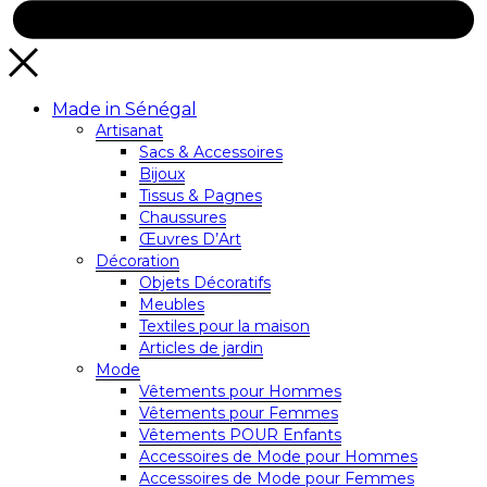
Made in Sénégal
Artisanat
Sacs & Accessoires
Bijoux
Tissus & Pagnes
Chaussures
Œuvres D’Art
Décoration
Objets Décoratifs
Meubles
Textiles pour la maison
Articles de jardin
Mode
Vêtements pour Hommes
Vêtements pour Femmes
Vêtements POUR Enfants
Accessoires de Mode pour Hommes
Accessoires de Mode pour Femmes