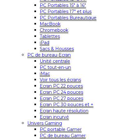
PC Portables 15″ à 16″
PC Portables 17″ et plus
PC Portables Bureautique
MacBook
Chromebook
Tablettes
iPad
Sacs & Housses
PC de bureau-Ecran
Unité centrale
PC tout-en-un
iMac
Voir tous les écrans
Ecran PC 22 pouces
Ecran PC 24 pouces
Ecran PC 27 pouces
Ecran PC 30 pouces et +
Ecran haute résolution
Ecran incurvé
Univers Gaming
PC portable Gamer
PC de bureau Gamer