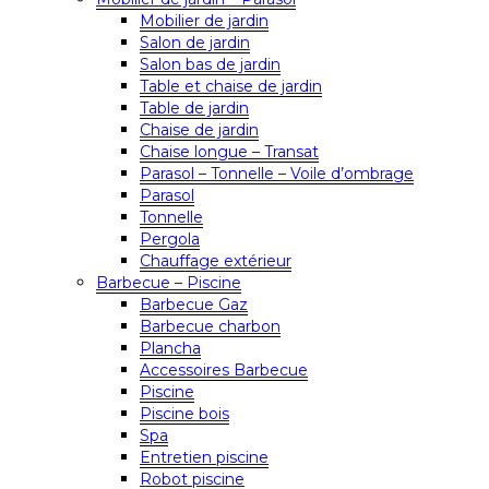
Mobilier de jardin
Salon de jardin
Salon bas de jardin
Table et chaise de jardin
Table de jardin
Chaise de jardin
Chaise longue – Transat
Parasol – Tonnelle – Voile d’ombrage
Parasol
Tonnelle
Pergola
Chauffage extérieur
Barbecue – Piscine
Barbecue Gaz
Barbecue charbon
Plancha
Accessoires Barbecue
Piscine
Piscine bois
Spa
Entretien piscine
Robot piscine