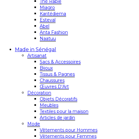
Thé Rapie
Miagro
Karitédiema
Esteval
Abel
Anta Fashion
Naatuu
Made in Sénégal
Artisanat
Sacs & Accessoires
Bijoux
Tissus & Pagnes
Chaussures
Œuvres D’Art
Décoration
Objets Décoratifs
Meubles
Textiles pour la maison
Articles de jardin
Mode
Vêtements pour Hommes
Vêtements pour Femmes