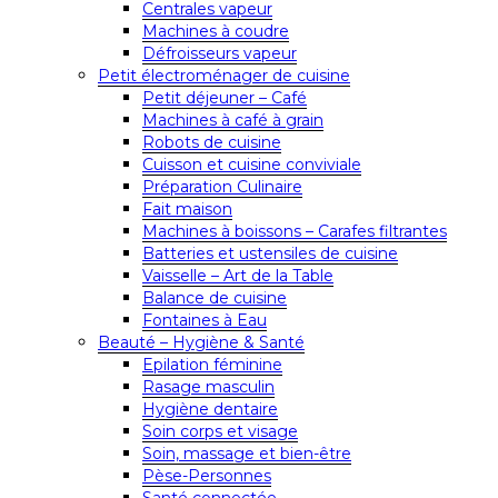
Centrales vapeur
Machines à coudre
Défroisseurs vapeur
Petit électroménager de cuisine
Petit déjeuner – Café
Machines à café à grain
Robots de cuisine
Cuisson et cuisine conviviale
Préparation Culinaire
Fait maison
Machines à boissons – Carafes filtrantes
Batteries et ustensiles de cuisine
Vaisselle – Art de la Table
Balance de cuisine
Fontaines à Eau
Beauté – Hygiène & Santé
Epilation féminine
Rasage masculin
Hygiène dentaire
Soin corps et visage
Soin, massage et bien-être
Pèse-Personnes