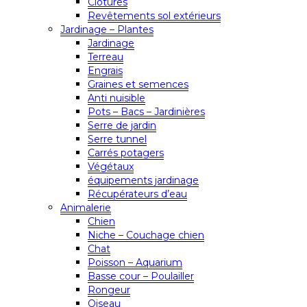
Clôtures
Revêtements sol extérieurs
Jardinage – Plantes
Jardinage
Terreau
Engrais
Graines et semences
Anti nuisible
Pots – Bacs – Jardinières
Serre de jardin
Serre tunnel
Carrés potagers
Végétaux
équipements jardinage
Récupérateurs d’eau
Animalerie
Chien
Niche – Couchage chien
Chat
Poisson – Aquarium
Basse cour – Poulailler
Rongeur
Oiseau