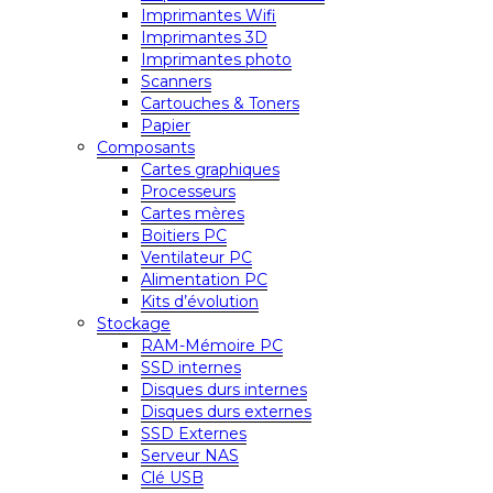
Imprimantes Wifi
Imprimantes 3D
Imprimantes photo
Scanners
Cartouches & Toners
Papier
Composants
Cartes graphiques
Processeurs
Cartes mères
Boitiers PC
Ventilateur PC
Alimentation PC
Kits d’évolution
Stockage
RAM-Mémoire PC
SSD internes
Disques durs internes
Disques durs externes
SSD Externes
Serveur NAS
Clé USB