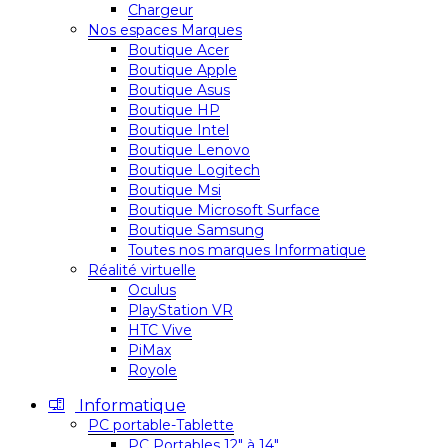
Chargeur
Nos espaces Marques
Boutique Acer
Boutique Apple
Boutique Asus
Boutique HP
Boutique Intel
Boutique Lenovo
Boutique Logitech
Boutique Msi
Boutique Microsoft Surface
Boutique Samsung
Toutes nos marques Informatique
Réalité virtuelle
Oculus
PlayStation VR
HTC Vive
PiMax
Royole
Informatique
PC portable-Tablette
PC Portables 12″ à 14″