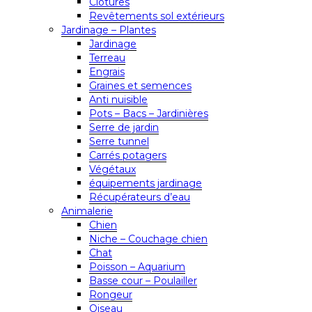
Clôtures
Revêtements sol extérieurs
Jardinage – Plantes
Jardinage
Terreau
Engrais
Graines et semences
Anti nuisible
Pots – Bacs – Jardinières
Serre de jardin
Serre tunnel
Carrés potagers
Végétaux
équipements jardinage
Récupérateurs d’eau
Animalerie
Chien
Niche – Couchage chien
Chat
Poisson – Aquarium
Basse cour – Poulailler
Rongeur
Oiseau