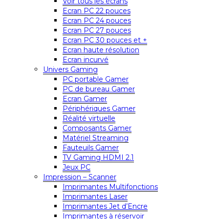
Voir tous les écrans
Ecran PC 22 pouces
Ecran PC 24 pouces
Ecran PC 27 pouces
Ecran PC 30 pouces et +
Ecran haute résolution
Ecran incurvé
Univers Gaming
PC portable Gamer
PC de bureau Gamer
Ecran Gamer
Périphériques Gamer
Réalité virtuelle
Composants Gamer
Matériel Streaming
Fauteuils Gamer
TV Gaming HDMI 2.1
Jeux PC
Impression – Scanner
Imprimantes Multifonctions
Imprimantes Laser
Imprimantes Jet d’Encre
Imprimantes à réservoir