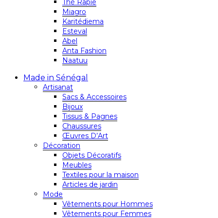
Thé Rapie
Miagro
Karitédiema
Esteval
Abel
Anta Fashion
Naatuu
Made in Sénégal
Artisanat
Sacs & Accessoires
Bijoux
Tissus & Pagnes
Chaussures
Œuvres D’Art
Décoration
Objets Décoratifs
Meubles
Textiles pour la maison
Articles de jardin
Mode
Vêtements pour Hommes
Vêtements pour Femmes