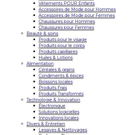
Vêtements POUR Enfants
Accessoires de Mode pour Hommes
Accessoires de Mode pour Femmes
Chaussures pour Hommes
Chaussures pour Femmes
Beauté & soins
Produits pour le visage
Produits pour le corps
Produits capillaires
Huiles & Lotions
Alimentation
Céréales & grains
Condiments & épices
Boissons locales
Produits Frais
Produits Transformés
Technologie & Innovation
Électronique
Solutions logicielles
Innovations locales
Divers & Entretien
Lessives & Nettoyages