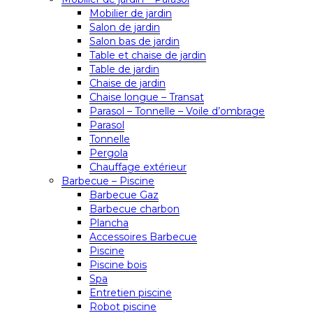
Mobilier de jardin
Salon de jardin
Salon bas de jardin
Table et chaise de jardin
Table de jardin
Chaise de jardin
Chaise longue – Transat
Parasol – Tonnelle – Voile d’ombrage
Parasol
Tonnelle
Pergola
Chauffage extérieur
Barbecue – Piscine
Barbecue Gaz
Barbecue charbon
Plancha
Accessoires Barbecue
Piscine
Piscine bois
Spa
Entretien piscine
Robot piscine