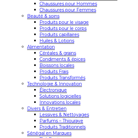
Chaussures pour Hommes
Chaussures pour Femmes
Beauté & soins
Produits pour le visage
Produits pour le corps
Produits capillaires
Huiles & Lotions
Alimentation
Céréales & grains
Condiments & épices
Boissons locales
Produits Frais
Produits Transformés
Technologie & Innovation
Électronique
Solutions logicielles
Innovations locales
Divers & Entretien
Lessives & Nettoyages
Parfums – Thiouraye
Produits Traditionnels
Sénégal en Marques