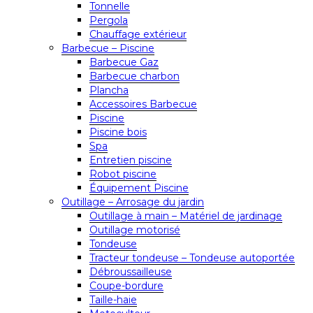
Tonnelle
Pergola
Chauffage extérieur
Barbecue – Piscine
Barbecue Gaz
Barbecue charbon
Plancha
Accessoires Barbecue
Piscine
Piscine bois
Spa
Entretien piscine
Robot piscine
Équipement Piscine
Outillage – Arrosage du jardin
Outillage à main – Matériel de jardinage
Outillage motorisé
Tondeuse
Tracteur tondeuse – Tondeuse autoportée
Débroussailleuse
Coupe-bordure
Taille-haie