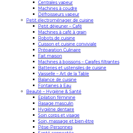
Centrales vapeur
Machines à coudre
Défroisseurs vapeur
Petit électroménager de cuisine
Petit déjeuner – Café
Machines à café à grain
Robots de cuisine
Cuisson et cuisine conviviale
Préparation Culinaire
Fait maison
Machines à boissons – Carafes filtrantes
Batteries et ustensiles de cuisine
Vaisselle – Art de la Table
Balance de cuisine
Fontaines à Eau
Beauté – Hygiène & Santé
Epilation féminine
Rasage masculin
Hygiène dentaire
Soin corps et visage
Soin, massage et bien-être
Pèse-Personnes