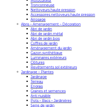
Motoculteur
Tronçonneuse
Nettoyeurs haute pression
Accessoires nettoyeurs haute pression
Arrosage
Abris – Amenagement – Décoration
Abri de jardin
Abri de jardin métal
Abri de jardin bois
Coffres de jardin
Aménagement du jardin
Gazon synthétique
Luminaires extérieurs
Clôtures
Revêtements sol extérieurs
Jardinage – Plantes
Jardinage
Terreau
Engrais
Graines et semences
Anti nuisible
Pots – Bacs – Jardinières
Serre de jardin