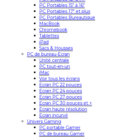
PC Portables 15″ à 16″
PC Portables 17″ et plus
PC Portables Bureautique
MacBook
Chromebook
Tablettes
iPad
Sacs & Housses
PC de bureau-Ecran
Unité centrale
PC tout-en-un
iMac
Voir tous les écrans
Ecran PC 22 pouces
Ecran PC 24 pouces
Ecran PC 27 pouces
Ecran PC 30 pouces et +
Ecran haute résolution
Ecran incurvé
Univers Gaming
PC portable Gamer
PC de bureau Gamer