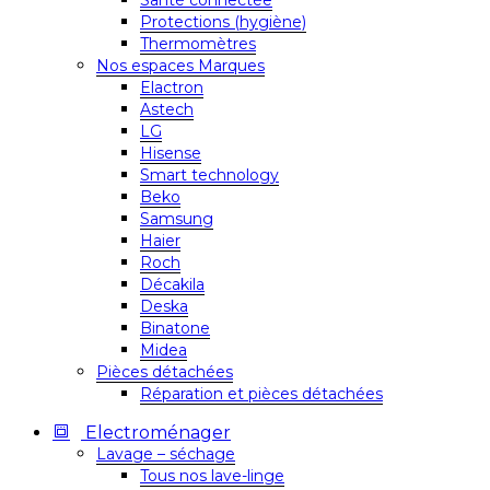
Santé connectée
Protections (hygiène)
Thermomètres
Nos espaces Marques
Elactron
Astech
LG
Hisense
Smart technology
Beko
Samsung
Haier
Roch
Décakila
Deska
Binatone
Midea
Pièces détachées
Réparation et pièces détachées
Electroménager
Lavage – séchage
Tous nos lave-linge