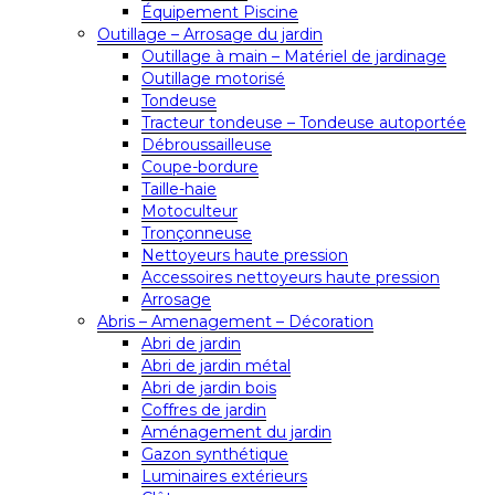
Équipement Piscine
Outillage – Arrosage du jardin
Outillage à main – Matériel de jardinage
Outillage motorisé
Tondeuse
Tracteur tondeuse – Tondeuse autoportée
Débroussailleuse
Coupe-bordure
Taille-haie
Motoculteur
Tronçonneuse
Nettoyeurs haute pression
Accessoires nettoyeurs haute pression
Arrosage
Abris – Amenagement – Décoration
Abri de jardin
Abri de jardin métal
Abri de jardin bois
Coffres de jardin
Aménagement du jardin
Gazon synthétique
Luminaires extérieurs