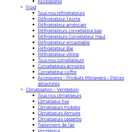
Accessoires
Froid
Tous nos réfrigérateurs
Réfrigérateur 1 porte
Réfrigérateur américain
Réfrigérateurs congélateur bas
Réfrigérateurs Congélateur Haut
Réfrigérateur encastrable
Réfrigérateur Bar
Réfrigérateur vitrine
Tous nos congélateurs
Congélateurs armoires
Congélateur coffre
Accessoires – Produits Ménagers – Pièces
détachées
Climatisation – Ventilation
Tous nos climatiseurs
Climatiseur fixe
Climatiseurs mobiles
Climatiseurs Armoire
Climatiseurs cassette
Traitement de l’air
Ventilateur