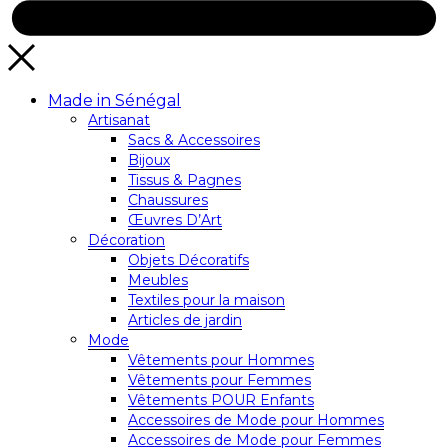
Made in Sénégal
Artisanat
Sacs & Accessoires
Bijoux
Tissus & Pagnes
Chaussures
Œuvres D’Art
Décoration
Objets Décoratifs
Meubles
Textiles pour la maison
Articles de jardin
Mode
Vêtements pour Hommes
Vêtements pour Femmes
Vêtements POUR Enfants
Accessoires de Mode pour Hommes
Accessoires de Mode pour Femmes