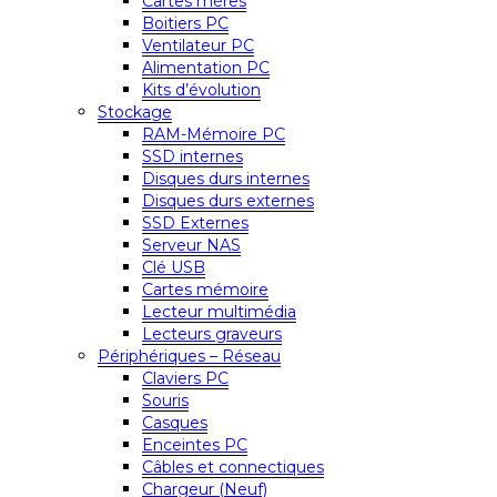
Cartes mères
Boitiers PC
Ventilateur PC
Alimentation PC
Kits d’évolution
Stockage
RAM-Mémoire PC
SSD internes
Disques durs internes
Disques durs externes
SSD Externes
Serveur NAS
Clé USB
Cartes mémoire
Lecteur multimédia
Lecteurs graveurs
Périphériques – Réseau
Claviers PC
Souris
Casques
Enceintes PC
Câbles et connectiques
Chargeur (Neuf)