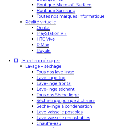
Boutique Microsoft Surface
Boutique Samsung
Toutes nos marques Informatique
Réalité virtuelle
Oculus
PlayStation VR
HTC Vive
PiMax
Royole
Electroménager
Lavage – séchage
Tous nos lave-linge
Lave-linge top
Lave-linge frontal
Lave-linge séchant
Tous nos Sèche-linge
Sèche-linge pompe à chaleur
Sèche-linge à condensation
Lave-vaisselle posables
Lave-vaisselle encastrables
Chauffe-eau