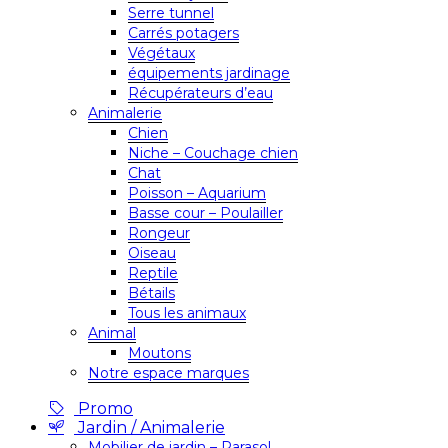
Serre tunnel
Carrés potagers
Végétaux
équipements jardinage
Récupérateurs d’eau
Animalerie
Chien
Niche – Couchage chien
Chat
Poisson – Aquarium
Basse cour – Poulailler
Rongeur
Oiseau
Reptile
Bétails
Tous les animaux
Animal
Moutons
Notre espace marques
Promo
Jardin / Animalerie
Mobilier de jardin – Parasol