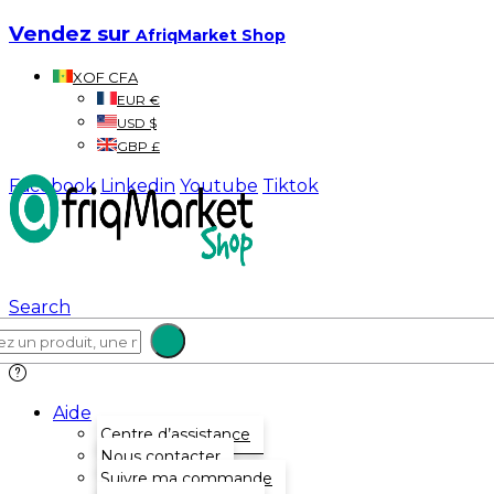
Vendez sur
AfriqMarket Shop
XOF CFA
EUR €
USD $
GBP £
Facebook
Linkedin
Youtube
Tiktok
Search
Aide
Centre d’assistance
Nous contacter
Suivre ma commande