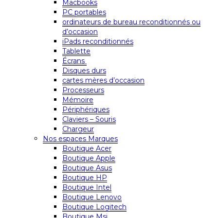
Macbooks
PC portables
ordinateurs de bureau reconditionnés ou
d’occasion
iPads reconditionnés
Tablette
Écrans
Disques durs
cartes mères d’occasion
Processeurs
Mémoire
Périphériques
Claviers – Souris
Chargeur
Nos espaces Marques
Boutique Acer
Boutique Apple
Boutique Asus
Boutique HP
Boutique Intel
Boutique Lenovo
Boutique Logitech
Boutique Msi