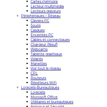
Cartes mémoire
Lecteur multimédia
Lecteurs graveurs
Périphériques – Réseau
Claviers PC
Souris
Casques
Enceintes PC
Câbles et connectiques
Chargeur (Neuf)
Webcams
Tablette graphique
Volants
Manettes
Voir tout le réseau
CPL
Routeurs
Répéteurs WiFi
Logiciels-Bureautiques
Logiciels
Microsoft Office
Utilitaires et bureautiques
Antivirus et Sécurité