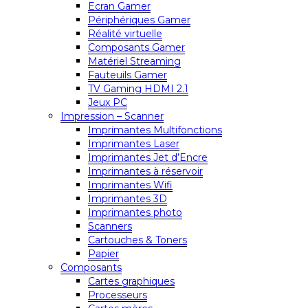
Ecran Gamer
Périphériques Gamer
Réalité virtuelle
Composants Gamer
Matériel Streaming
Fauteuils Gamer
TV Gaming HDMI 2.1
Jeux PC
Impression – Scanner
Imprimantes Multifonctions
Imprimantes Laser
Imprimantes Jet d’Encre
Imprimantes à réservoir
Imprimantes Wifi
Imprimantes 3D
Imprimantes photo
Scanners
Cartouches & Toners
Papier
Composants
Cartes graphiques
Processeurs