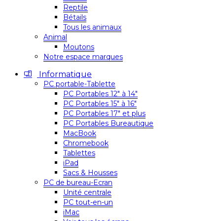
Reptile
Bétails
Tous les animaux
Animal
Moutons
Notre espace marques
Informatique
PC portable-Tablette
PC Portables 12″ à 14″
PC Portables 15″ à 16″
PC Portables 17″ et plus
PC Portables Bureautique
MacBook
Chromebook
Tablettes
iPad
Sacs & Housses
PC de bureau-Ecran
Unité centrale
PC tout-en-un
iMac