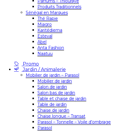
Parfums – Thiouraye
Produits Traditionnels
Sénégal en Marques
Thé Rapie
Miagro
Karitédiema
Esteval
Abel
Anta Fashion
Naatuu
Promo
Jardin / Animalerie
Mobilier de jardin – Parasol
Mobilier de jardin
Salon de jardin
Salon bas de jardin
Table et chaise de jardin
Table de jardin
Chaise de jardin
Chaise longue – Transat
Parasol – Tonnelle – Voile d’ombrage
Parasol