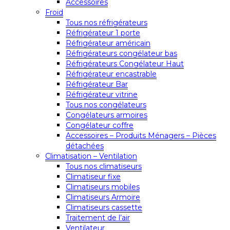
Accessoires
Froid
Tous nos réfrigérateurs
Réfrigérateur 1 porte
Réfrigérateur américain
Réfrigérateurs congélateur bas
Réfrigérateurs Congélateur Haut
Réfrigérateur encastrable
Réfrigérateur Bar
Réfrigérateur vitrine
Tous nos congélateurs
Congélateurs armoires
Congélateur coffre
Accessoires – Produits Ménagers – Pièces
détachées
Climatisation – Ventilation
Tous nos climatiseurs
Climatiseur fixe
Climatiseurs mobiles
Climatiseurs Armoire
Climatiseurs cassette
Traitement de l’air
Ventilateur