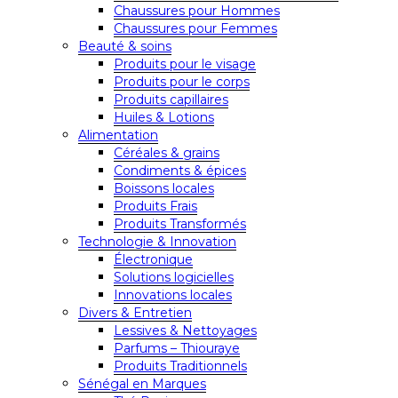
Chaussures pour Hommes
Chaussures pour Femmes
Beauté & soins
Produits pour le visage
Produits pour le corps
Produits capillaires
Huiles & Lotions
Alimentation
Céréales & grains
Condiments & épices
Boissons locales
Produits Frais
Produits Transformés
Technologie & Innovation
Électronique
Solutions logicielles
Innovations locales
Divers & Entretien
Lessives & Nettoyages
Parfums – Thiouraye
Produits Traditionnels
Sénégal en Marques