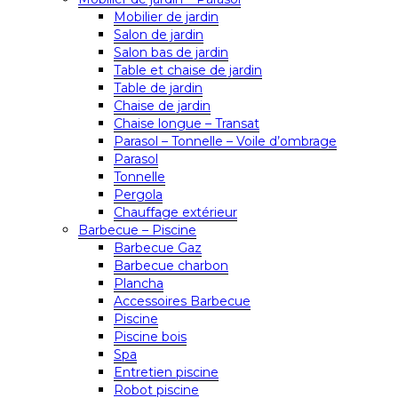
Mobilier de jardin
Salon de jardin
Salon bas de jardin
Table et chaise de jardin
Table de jardin
Chaise de jardin
Chaise longue – Transat
Parasol – Tonnelle – Voile d’ombrage
Parasol
Tonnelle
Pergola
Chauffage extérieur
Barbecue – Piscine
Barbecue Gaz
Barbecue charbon
Plancha
Accessoires Barbecue
Piscine
Piscine bois
Spa
Entretien piscine
Robot piscine