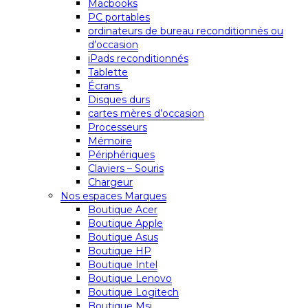
Macbooks
PC portables
ordinateurs de bureau reconditionnés ou
d’occasion
iPads reconditionnés
Tablette
Écrans
Disques durs
cartes mères d’occasion
Processeurs
Mémoire
Périphériques
Claviers – Souris
Chargeur
Nos espaces Marques
Boutique Acer
Boutique Apple
Boutique Asus
Boutique HP
Boutique Intel
Boutique Lenovo
Boutique Logitech
Boutique Msi