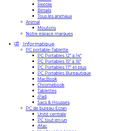
Reptile
Bétails
Tous les animaux
Animal
Moutons
Notre espace marques
Informatique
PC portable-Tablette
PC Portables 12″ à 14″
PC Portables 15″ à 16″
PC Portables 17″ et plus
PC Portables Bureautique
MacBook
Chromebook
Tablettes
iPad
Sacs & Housses
PC de bureau-Ecran
Unité centrale
PC tout-en-un
iMac