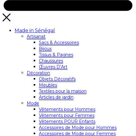
Made in Sénégal
Artisanat
Sacs & Accessoires
Bijoux
Tissus & Pagnes
Chaussures
Œuvres D’Art
Décoration
Objets Décoratifs
Meubles
Textiles pour la maison
Articles de jardin
Mode
Vêtements pour Hommes
Vêtements pour Femmes
Vêtements POUR Enfants
Accessoires de Mode pour Hommes
Accessoires de Mode pour Femmes