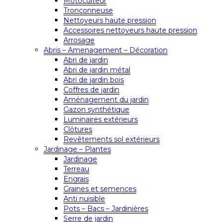
Motoculteur
Tronçonneuse
Nettoyeurs haute pression
Accessoires nettoyeurs haute pression
Arrosage
Abris – Amenagement – Décoration
Abri de jardin
Abri de jardin métal
Abri de jardin bois
Coffres de jardin
Aménagement du jardin
Gazon synthétique
Luminaires extérieurs
Clôtures
Revêtements sol extérieurs
Jardinage – Plantes
Jardinage
Terreau
Engrais
Graines et semences
Anti nuisible
Pots – Bacs – Jardinières
Serre de jardin