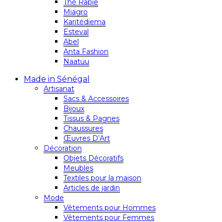
Thé Rapie
Miagro
Karitédiema
Esteval
Abel
Anta Fashion
Naatuu
Made in Sénégal
Artisanat
Sacs & Accessoires
Bijoux
Tissus & Pagnes
Chaussures
Œuvres D’Art
Décoration
Objets Décoratifs
Meubles
Textiles pour la maison
Articles de jardin
Mode
Vêtements pour Hommes
Vêtements pour Femmes