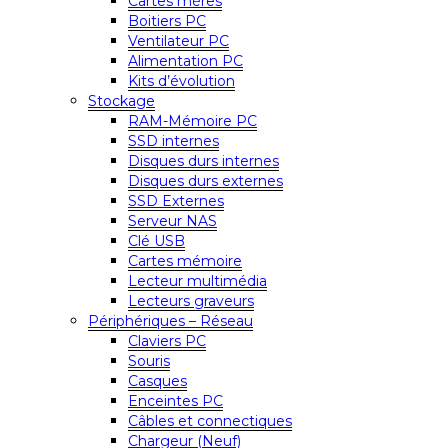
Cartes mères
Boitiers PC
Ventilateur PC
Alimentation PC
Kits d’évolution
Stockage
RAM-Mémoire PC
SSD internes
Disques durs internes
Disques durs externes
SSD Externes
Serveur NAS
Clé USB
Cartes mémoire
Lecteur multimédia
Lecteurs graveurs
Périphériques – Réseau
Claviers PC
Souris
Casques
Enceintes PC
Câbles et connectiques
Chargeur (Neuf)