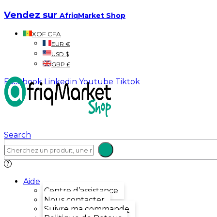
Vendez sur
AfriqMarket Shop
XOF CFA
EUR €
USD $
GBP £
Facebook
Linkedin
Youtube
Tiktok
Search
Aide
Centre d’assistance
Nous contacter
Suivre ma commande