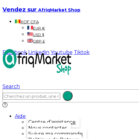
Vendez sur
AfriqMarket Shop
XOF CFA
EUR €
USD $
GBP £
Facebook
Linkedin
Youtube
Tiktok
Search
Aide
Centre d’assistance
Nous contacter
Suivre ma commande