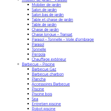
Mobilier de jardin
Salon de jardin
Salon bas de jardin
Table et chaise de jardin
Table de jardin
Chaise de jardin
Chaise longue – Transat
Parasol – Tonnelle – Voile d’ombrage
Parasol
Tonnelle
Pergola
Chauffage extérieur
Barbecue – Piscine
Barbecue Gaz
Barbecue charbon
Plancha
Accessoires Barbecue
Piscine
Piscine bois
Spa
Entretien piscine
Robot piscine