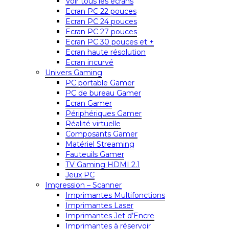
Voir tous les écrans
Ecran PC 22 pouces
Ecran PC 24 pouces
Ecran PC 27 pouces
Ecran PC 30 pouces et +
Ecran haute résolution
Ecran incurvé
Univers Gaming
PC portable Gamer
PC de bureau Gamer
Ecran Gamer
Périphériques Gamer
Réalité virtuelle
Composants Gamer
Matériel Streaming
Fauteuils Gamer
TV Gaming HDMI 2.1
Jeux PC
Impression – Scanner
Imprimantes Multifonctions
Imprimantes Laser
Imprimantes Jet d’Encre
Imprimantes à réservoir