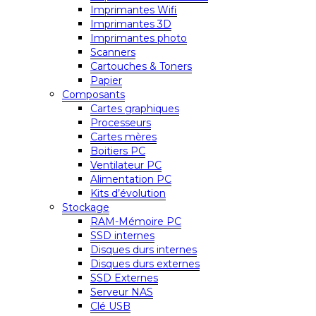
Imprimantes Wifi
Imprimantes 3D
Imprimantes photo
Scanners
Cartouches & Toners
Papier
Composants
Cartes graphiques
Processeurs
Cartes mères
Boitiers PC
Ventilateur PC
Alimentation PC
Kits d’évolution
Stockage
RAM-Mémoire PC
SSD internes
Disques durs internes
Disques durs externes
SSD Externes
Serveur NAS
Clé USB