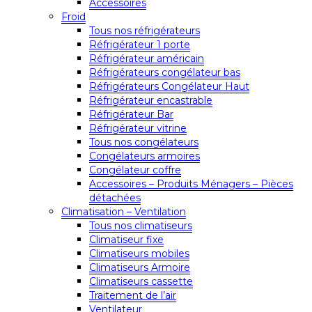
Accessoires
Froid
Tous nos réfrigérateurs
Réfrigérateur 1 porte
Réfrigérateur américain
Réfrigérateurs congélateur bas
Réfrigérateurs Congélateur Haut
Réfrigérateur encastrable
Réfrigérateur Bar
Réfrigérateur vitrine
Tous nos congélateurs
Congélateurs armoires
Congélateur coffre
Accessoires – Produits Ménagers – Pièces
détachées
Climatisation – Ventilation
Tous nos climatiseurs
Climatiseur fixe
Climatiseurs mobiles
Climatiseurs Armoire
Climatiseurs cassette
Traitement de l’air
Ventilateur