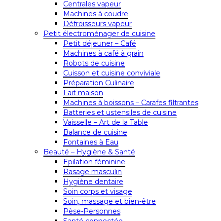
Centrales vapeur
Machines à coudre
Défroisseurs vapeur
Petit électroménager de cuisine
Petit déjeuner – Café
Machines à café à grain
Robots de cuisine
Cuisson et cuisine conviviale
Préparation Culinaire
Fait maison
Machines à boissons – Carafes filtrantes
Batteries et ustensiles de cuisine
Vaisselle – Art de la Table
Balance de cuisine
Fontaines à Eau
Beauté – Hygiène & Santé
Epilation féminine
Rasage masculin
Hygiène dentaire
Soin corps et visage
Soin, massage et bien-être
Pèse-Personnes