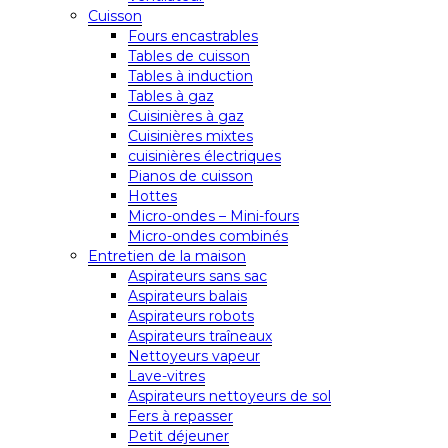
Cuisson
Fours encastrables
Tables de cuisson
Tables à induction
Tables à gaz
Cuisinières à gaz
Cuisinières mixtes
cuisinières électriques
Pianos de cuisson
Hottes
Micro-ondes – Mini-fours
Micro-ondes combinés
Entretien de la maison
Aspirateurs sans sac
Aspirateurs balais
Aspirateurs robots
Aspirateurs traîneaux
Nettoyeurs vapeur
Lave-vitres
Aspirateurs nettoyeurs de sol
Fers à repasser
Petit déjeuner