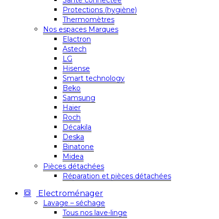
Santé connectée
Protections (hygiène)
Thermomètres
Nos espaces Marques
Elactron
Astech
LG
Hisense
Smart technology
Beko
Samsung
Haier
Roch
Décakila
Deska
Binatone
Midea
Pièces détachées
Réparation et pièces détachées
Electroménager
Lavage – séchage
Tous nos lave-linge