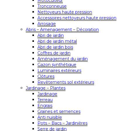
Motoculteur
Tronçonneuse
Nettoyeurs haute pression
Accessoires nettoyeurs haute pression
Arrosage
Abris – Amenagement – Décoration
Abri de jardin
Abri de jardin métal
Abri de jardin bois
Coffres de jardin
Aménagement du jardin
Gazon synthétique
Luminaires extérieurs
Clôtures
Revêtements sol extérieurs
Jardinage – Plantes
Jardinage
Terreau
Engrais
Graines et semences
Anti nuisible
Pots – Bacs – Jardinières
Serre de jardin