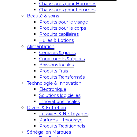
Chaussures pour Hommes
Chaussures pour Femmes
Beauté & soins
Produits pour le visage
Produits pour le corps
Produits capillaires
Huiles & Lotions
Alimentation
Céréales & grains
Condiments & épices
Boissons locales
Produits Frais
Produits Transformés
Technologie & Innovation
Électronique
Solutions logicielles
Innovations locales
Divers & Entretien
Lessives & Nettoyages
Parfums – Thiouraye
Produits Traditionnels
Sénégal en Marques