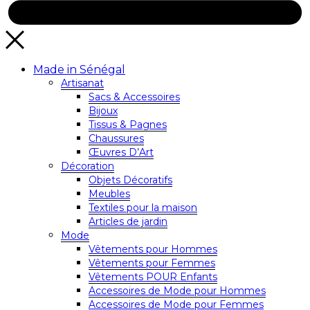
Made in Sénégal
Artisanat
Sacs & Accessoires
Bijoux
Tissus & Pagnes
Chaussures
Œuvres D’Art
Décoration
Objets Décoratifs
Meubles
Textiles pour la maison
Articles de jardin
Mode
Vêtements pour Hommes
Vêtements pour Femmes
Vêtements POUR Enfants
Accessoires de Mode pour Hommes
Accessoires de Mode pour Femmes