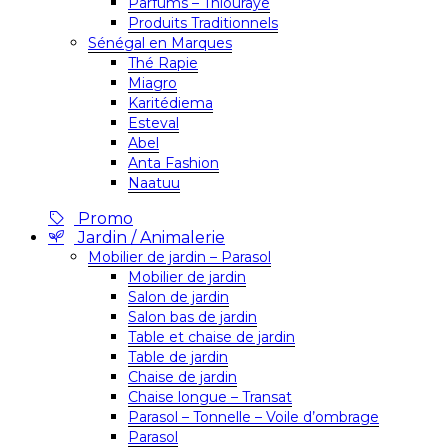
Parfums – Thiouraye
Produits Traditionnels
Sénégal en Marques
Thé Rapie
Miagro
Karitédiema
Esteval
Abel
Anta Fashion
Naatuu
Promo
Jardin / Animalerie
Mobilier de jardin – Parasol
Mobilier de jardin
Salon de jardin
Salon bas de jardin
Table et chaise de jardin
Table de jardin
Chaise de jardin
Chaise longue – Transat
Parasol – Tonnelle – Voile d’ombrage
Parasol