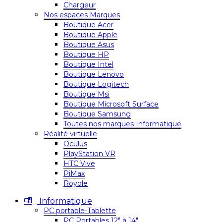
Chargeur
Nos espaces Marques
Boutique Acer
Boutique Apple
Boutique Asus
Boutique HP
Boutique Intel
Boutique Lenovo
Boutique Logitech
Boutique Msi
Boutique Microsoft Surface
Boutique Samsung
Toutes nos marques Informatique
Réalité virtuelle
Oculus
PlayStation VR
HTC Vive
PiMax
Royole
Informatique
PC portable-Tablette
PC Portables 12″ à 14″