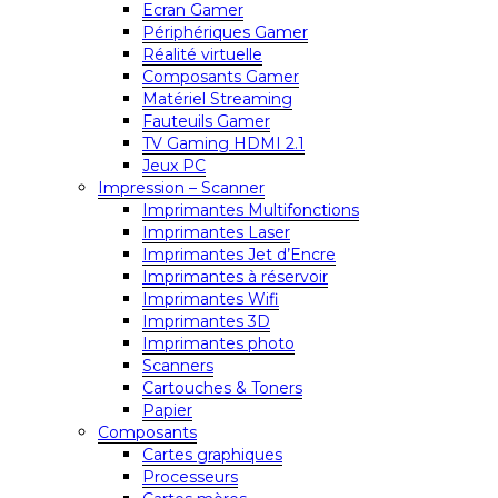
Ecran Gamer
Périphériques Gamer
Réalité virtuelle
Composants Gamer
Matériel Streaming
Fauteuils Gamer
TV Gaming HDMI 2.1
Jeux PC
Impression – Scanner
Imprimantes Multifonctions
Imprimantes Laser
Imprimantes Jet d’Encre
Imprimantes à réservoir
Imprimantes Wifi
Imprimantes 3D
Imprimantes photo
Scanners
Cartouches & Toners
Papier
Composants
Cartes graphiques
Processeurs