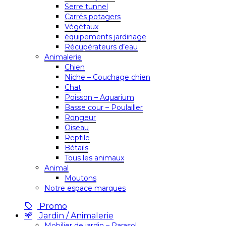
Serre tunnel
Carrés potagers
Végétaux
équipements jardinage
Récupérateurs d’eau
Animalerie
Chien
Niche – Couchage chien
Chat
Poisson – Aquarium
Basse cour – Poulailler
Rongeur
Oiseau
Reptile
Bétails
Tous les animaux
Animal
Moutons
Notre espace marques
Promo
Jardin / Animalerie
Mobilier de jardin – Parasol