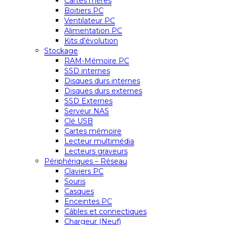
Cartes mères
Boitiers PC
Ventilateur PC
Alimentation PC
Kits d’évolution
Stockage
RAM-Mémoire PC
SSD internes
Disques durs internes
Disques durs externes
SSD Externes
Serveur NAS
Clé USB
Cartes mémoire
Lecteur multimédia
Lecteurs graveurs
Périphériques – Réseau
Claviers PC
Souris
Casques
Enceintes PC
Câbles et connectiques
Chargeur (Neuf)