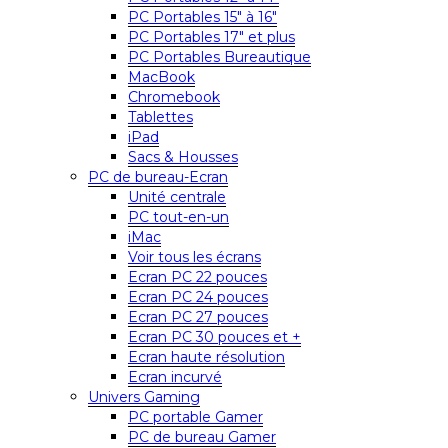
PC Portables 15″ à 16″
PC Portables 17″ et plus
PC Portables Bureautique
MacBook
Chromebook
Tablettes
iPad
Sacs & Housses
PC de bureau-Ecran
Unité centrale
PC tout-en-un
iMac
Voir tous les écrans
Ecran PC 22 pouces
Ecran PC 24 pouces
Ecran PC 27 pouces
Ecran PC 30 pouces et +
Ecran haute résolution
Ecran incurvé
Univers Gaming
PC portable Gamer
PC de bureau Gamer