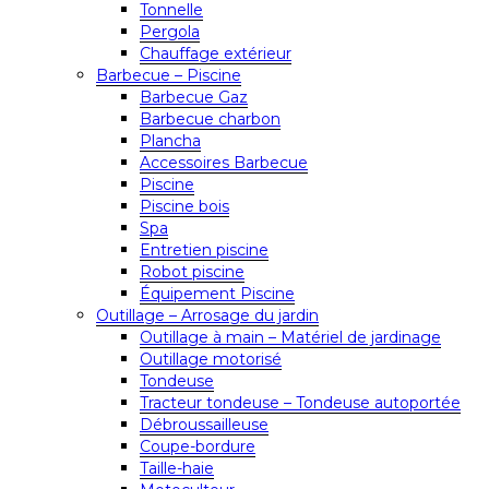
Tonnelle
Pergola
Chauffage extérieur
Barbecue – Piscine
Barbecue Gaz
Barbecue charbon
Plancha
Accessoires Barbecue
Piscine
Piscine bois
Spa
Entretien piscine
Robot piscine
Équipement Piscine
Outillage – Arrosage du jardin
Outillage à main – Matériel de jardinage
Outillage motorisé
Tondeuse
Tracteur tondeuse – Tondeuse autoportée
Débroussailleuse
Coupe-bordure
Taille-haie