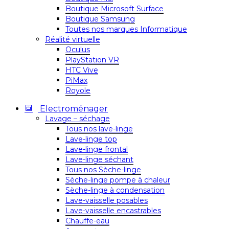
Boutique Microsoft Surface
Boutique Samsung
Toutes nos marques Informatique
Réalité virtuelle
Oculus
PlayStation VR
HTC Vive
PiMax
Royole
Electroménager
Lavage – séchage
Tous nos lave-linge
Lave-linge top
Lave-linge frontal
Lave-linge séchant
Tous nos Sèche-linge
Sèche-linge pompe à chaleur
Sèche-linge à condensation
Lave-vaisselle posables
Lave-vaisselle encastrables
Chauffe-eau