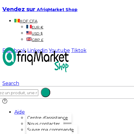
Vendez sur
AfriqMarket Shop
XOF CFA
EUR €
USD $
GBP £
Facebook
Linkedin
Youtube
Tiktok
Search
Aide
Centre d’assistance
Nous contacter
Suivre ma commande