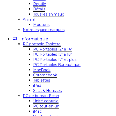
Reptile
Bétails
Tous les animaux
Animal
Moutons
Notre espace marques
Informatique
PC portable-Tablette
PC Portables 12″ à 14″
PC Portables 15″ à 16″
PC Portables 17″ et plus
PC Portables Bureautique
MacBook
Chromebook
Tablettes
iPad
Sacs & Housses
PC de bureau-Ecran
Unité centrale
PC tout-en-un
iMac