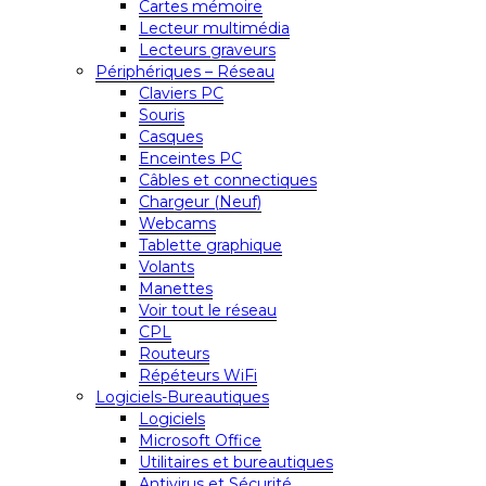
Cartes mémoire
Lecteur multimédia
Lecteurs graveurs
Périphériques – Réseau
Claviers PC
Souris
Casques
Enceintes PC
Câbles et connectiques
Chargeur (Neuf)
Webcams
Tablette graphique
Volants
Manettes
Voir tout le réseau
CPL
Routeurs
Répéteurs WiFi
Logiciels-Bureautiques
Logiciels
Microsoft Office
Utilitaires et bureautiques
Antivirus et Sécurité