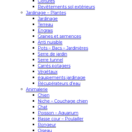
Clôtures
Revêtements sol extérieurs
Jardinage – Plantes
Jardinage
Terreau
Engrais
Graines et semences
Anti nuisible
Pots – Bacs – Jardinières
Serre de jardin
Serre tunnel
Carrés potagers
Végétaux
équipements jardinage
Récupérateurs d’eau
Animalerie
Chien
Niche – Couchage chien
Chat
Poisson – Aquarium
Basse cour – Poulailler
Rongeur
Oiseau