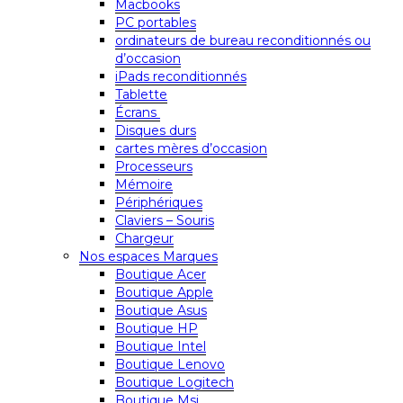
Macbooks
PC portables
ordinateurs de bureau reconditionnés ou
d’occasion
iPads reconditionnés
Tablette
Écrans
Disques durs
cartes mères d’occasion
Processeurs
Mémoire
Périphériques
Claviers – Souris
Chargeur
Nos espaces Marques
Boutique Acer
Boutique Apple
Boutique Asus
Boutique HP
Boutique Intel
Boutique Lenovo
Boutique Logitech
Boutique Msi