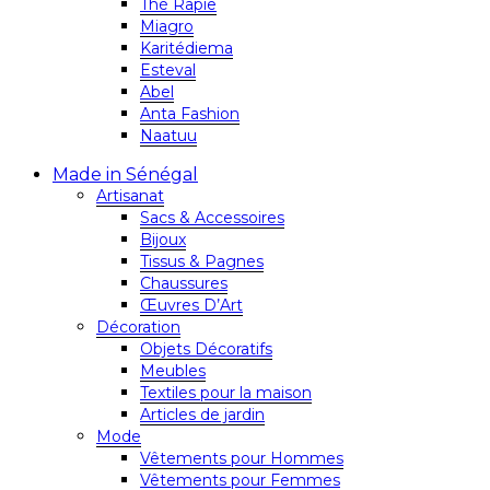
Thé Rapie
Miagro
Karitédiema
Esteval
Abel
Anta Fashion
Naatuu
Made in Sénégal
Artisanat
Sacs & Accessoires
Bijoux
Tissus & Pagnes
Chaussures
Œuvres D’Art
Décoration
Objets Décoratifs
Meubles
Textiles pour la maison
Articles de jardin
Mode
Vêtements pour Hommes
Vêtements pour Femmes