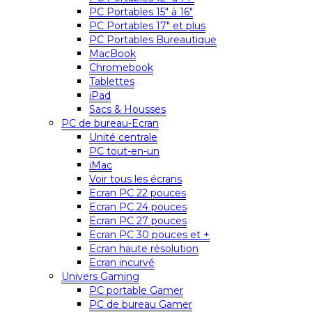
PC Portables 15″ à 16″
PC Portables 17″ et plus
PC Portables Bureautique
MacBook
Chromebook
Tablettes
iPad
Sacs & Housses
PC de bureau-Ecran
Unité centrale
PC tout-en-un
iMac
Voir tous les écrans
Ecran PC 22 pouces
Ecran PC 24 pouces
Ecran PC 27 pouces
Ecran PC 30 pouces et +
Ecran haute résolution
Ecran incurvé
Univers Gaming
PC portable Gamer
PC de bureau Gamer