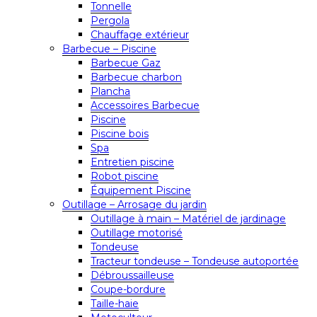
Tonnelle
Pergola
Chauffage extérieur
Barbecue – Piscine
Barbecue Gaz
Barbecue charbon
Plancha
Accessoires Barbecue
Piscine
Piscine bois
Spa
Entretien piscine
Robot piscine
Équipement Piscine
Outillage – Arrosage du jardin
Outillage à main – Matériel de jardinage
Outillage motorisé
Tondeuse
Tracteur tondeuse – Tondeuse autoportée
Débroussailleuse
Coupe-bordure
Taille-haie