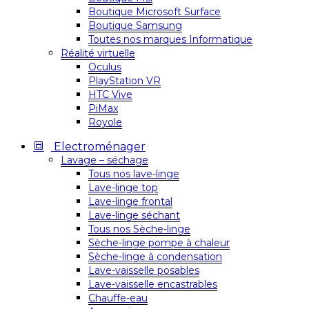
Boutique Microsoft Surface
Boutique Samsung
Toutes nos marques Informatique
Réalité virtuelle
Oculus
PlayStation VR
HTC Vive
PiMax
Royole
Electroménager
Lavage – séchage
Tous nos lave-linge
Lave-linge top
Lave-linge frontal
Lave-linge séchant
Tous nos Sèche-linge
Sèche-linge pompe à chaleur
Sèche-linge à condensation
Lave-vaisselle posables
Lave-vaisselle encastrables
Chauffe-eau