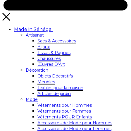
Made in Sénégal
Artisanat
Sacs & Accessoires
Bijoux
Tissus & Pagnes
Chaussures
Œuvres D’Art
Décoration
Objets Décoratifs
Meubles
Textiles pour la maison
Articles de jardin
Mode
Vêtements pour Hommes
Vêtements pour Femmes
Vêtements POUR Enfants
Accessoires de Mode pour Hommes
Accessoires de Mode pour Femmes