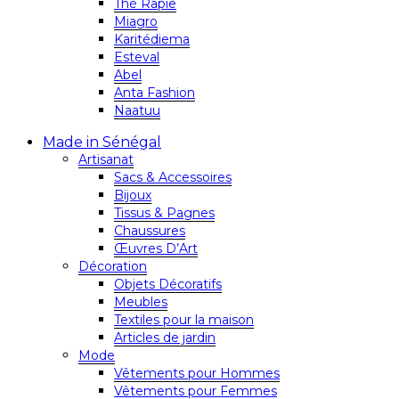
Thé Rapie
Miagro
Karitédiema
Esteval
Abel
Anta Fashion
Naatuu
Made in Sénégal
Artisanat
Sacs & Accessoires
Bijoux
Tissus & Pagnes
Chaussures
Œuvres D’Art
Décoration
Objets Décoratifs
Meubles
Textiles pour la maison
Articles de jardin
Mode
Vêtements pour Hommes
Vêtements pour Femmes