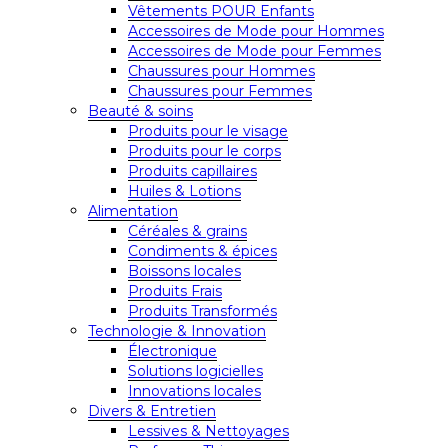
Vêtements POUR Enfants
Accessoires de Mode pour Hommes
Accessoires de Mode pour Femmes
Chaussures pour Hommes
Chaussures pour Femmes
Beauté & soins
Produits pour le visage
Produits pour le corps
Produits capillaires
Huiles & Lotions
Alimentation
Céréales & grains
Condiments & épices
Boissons locales
Produits Frais
Produits Transformés
Technologie & Innovation
Électronique
Solutions logicielles
Innovations locales
Divers & Entretien
Lessives & Nettoyages