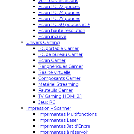
Voir tous les écrans
Ecran PC 22 pouces
Ecran PC 24 pouces
Ecran PC 27 pouces
Ecran PC 30 pouces et +
Ecran haute résolution
Ecran incurvé
Univers Gaming
PC portable Gamer
PC de bureau Gamer
Ecran Gamer
Périphériques Gamer
Réalité virtuelle
Composants Gamer
Matériel Streaming
Fauteuils Gamer
TV Gaming HDMI 2.1
Jeux PC
Impression – Scanner
Imprimantes Multifonctions
Imprimantes Laser
Imprimantes Jet d’Encre
Imprimantes à réservoir