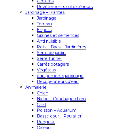
Clôtures
Revêtements sol extérieurs
Jardinage – Plantes
Jardinage
Terreau
Engrais
Graines et semences
Anti nuisible
Pots – Bacs – Jardinières
Serre de jardin
Serre tunnel
Carrés potagers
Végétaux
équipements jardinage
Récupérateurs d’eau
Animalerie
Chien
Niche – Couchage chien
Chat
Poisson – Aquarium
Basse cour – Poulailler
Rongeur
Oiseau