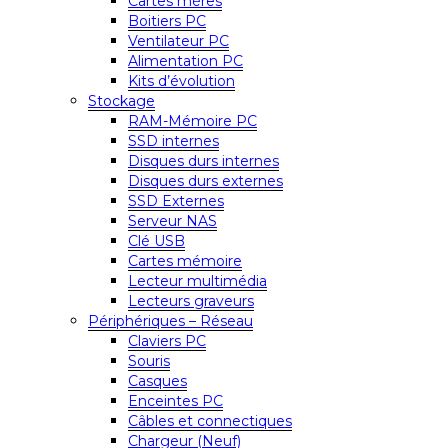
Cartes mères
Boitiers PC
Ventilateur PC
Alimentation PC
Kits d’évolution
Stockage
RAM-Mémoire PC
SSD internes
Disques durs internes
Disques durs externes
SSD Externes
Serveur NAS
Clé USB
Cartes mémoire
Lecteur multimédia
Lecteurs graveurs
Périphériques – Réseau
Claviers PC
Souris
Casques
Enceintes PC
Câbles et connectiques
Chargeur (Neuf)