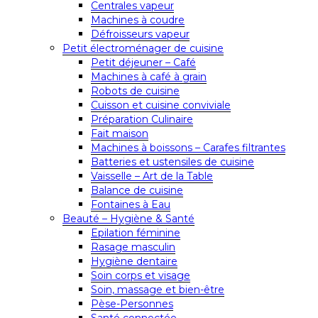
Centrales vapeur
Machines à coudre
Défroisseurs vapeur
Petit électroménager de cuisine
Petit déjeuner – Café
Machines à café à grain
Robots de cuisine
Cuisson et cuisine conviviale
Préparation Culinaire
Fait maison
Machines à boissons – Carafes filtrantes
Batteries et ustensiles de cuisine
Vaisselle – Art de la Table
Balance de cuisine
Fontaines à Eau
Beauté – Hygiène & Santé
Epilation féminine
Rasage masculin
Hygiène dentaire
Soin corps et visage
Soin, massage et bien-être
Pèse-Personnes