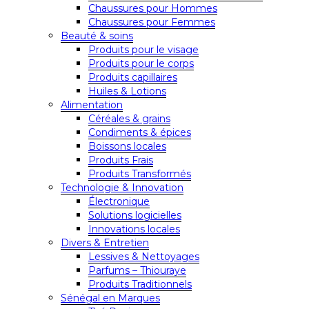
Chaussures pour Hommes
Chaussures pour Femmes
Beauté & soins
Produits pour le visage
Produits pour le corps
Produits capillaires
Huiles & Lotions
Alimentation
Céréales & grains
Condiments & épices
Boissons locales
Produits Frais
Produits Transformés
Technologie & Innovation
Électronique
Solutions logicielles
Innovations locales
Divers & Entretien
Lessives & Nettoyages
Parfums – Thiouraye
Produits Traditionnels
Sénégal en Marques