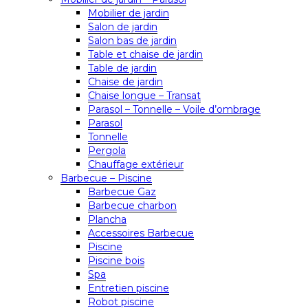
Mobilier de jardin
Salon de jardin
Salon bas de jardin
Table et chaise de jardin
Table de jardin
Chaise de jardin
Chaise longue – Transat
Parasol – Tonnelle – Voile d’ombrage
Parasol
Tonnelle
Pergola
Chauffage extérieur
Barbecue – Piscine
Barbecue Gaz
Barbecue charbon
Plancha
Accessoires Barbecue
Piscine
Piscine bois
Spa
Entretien piscine
Robot piscine