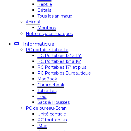
Reptile
Bétails
Tous les animaux
Animal
Moutons
Notre espace marques
Informatique
PC portable-Tablette
PC Portables 12″ à 14″
PC Portables 15″ à 16″
PC Portables 17″ et plus
PC Portables Bureautique
MacBook
Chromebook
Tablettes
iPad
Sacs & Housses
PC de bureau-Ecran
Unité centrale
PC tout-en-un
iMac