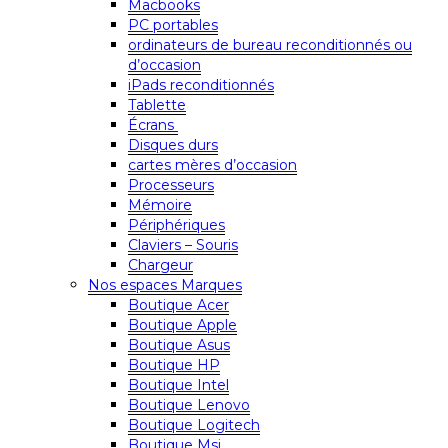
Macbooks
PC portables
ordinateurs de bureau reconditionnés ou
d’occasion
iPads reconditionnés
Tablette
Écrans
Disques durs
cartes mères d’occasion
Processeurs
Mémoire
Périphériques
Claviers – Souris
Chargeur
Nos espaces Marques
Boutique Acer
Boutique Apple
Boutique Asus
Boutique HP
Boutique Intel
Boutique Lenovo
Boutique Logitech
Boutique Msi