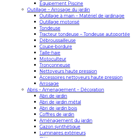
Équipement Piscine
Outillage – Arrosage du jardin
Outillage à main – Matériel de jardinage
Outillage motorisé
Tondeuse
Tracteur tondeuse – Tondeuse autoportée
Débroussailleuse
Coupe-bordure
Taille-haie
Motoculteur
Tronçonneuse
Nettoyeurs haute pression
Accessoires nettoyeurs haute pression
Arrosage
Abris – Amenagement – Décoration
Abri de jardin
Abri de jardin métal
Abri de jardin bois
Coffres de jardin
Aménagement du jardin
Gazon synthétique
Luminaires extérieurs