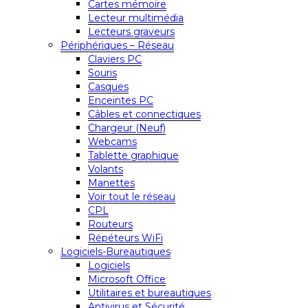
Cartes mémoire
Lecteur multimédia
Lecteurs graveurs
Périphériques – Réseau
Claviers PC
Souris
Casques
Enceintes PC
Câbles et connectiques
Chargeur (Neuf)
Webcams
Tablette graphique
Volants
Manettes
Voir tout le réseau
CPL
Routeurs
Répéteurs WiFi
Logiciels-Bureautiques
Logiciels
Microsoft Office
Utilitaires et bureautiques
Antivirus et Sécurité