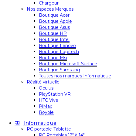
Chargeur
Nos espaces Marques
Boutique Acer
Boutique Apple
Boutique Asus
Boutique HP
Boutique Intel
Boutique Lenovo
Boutique Logitech
Boutique Msi
Boutique Microsoft Surface
Boutique Samsung
Toutes nos marques Informatique
Réalité virtuelle
Oculus
PlayStation VR
HTC Vive
PiMax
Royole
Informatique
PC portable-Tablette
PC Portables 12″ à 14″