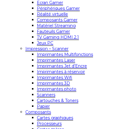
Ecran Gamer
Périphériques Gamer
Réalité virtuelle
Composants Gamer
Matériel Streaming
Fauteuils Gamer
TV Gaming HDMI 2.1
Jeux PC
Impression – Scanner
Imprimantes Multifonctions
Imprimantes Laser
Imprimantes Jet d’Encre
Imprimantes à réservoir
Imprimantes Wifi
Imprimantes 3D
Imprimantes photo
Scanners
Cartouches & Toners
Papier
Composants
Cartes graphiques
Processeurs