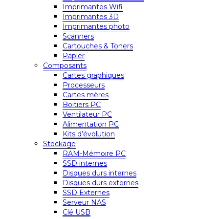
Imprimantes Wifi
Imprimantes 3D
Imprimantes photo
Scanners
Cartouches & Toners
Papier
Composants
Cartes graphiques
Processeurs
Cartes mères
Boitiers PC
Ventilateur PC
Alimentation PC
Kits d’évolution
Stockage
RAM-Mémoire PC
SSD internes
Disques durs internes
Disques durs externes
SSD Externes
Serveur NAS
Clé USB