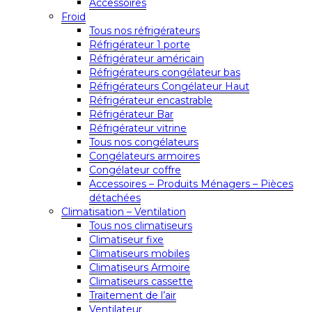
Accessoires
Froid
Tous nos réfrigérateurs
Réfrigérateur 1 porte
Réfrigérateur américain
Réfrigérateurs congélateur bas
Réfrigérateurs Congélateur Haut
Réfrigérateur encastrable
Réfrigérateur Bar
Réfrigérateur vitrine
Tous nos congélateurs
Congélateurs armoires
Congélateur coffre
Accessoires – Produits Ménagers – Pièces
détachées
Climatisation – Ventilation
Tous nos climatiseurs
Climatiseur fixe
Climatiseurs mobiles
Climatiseurs Armoire
Climatiseurs cassette
Traitement de l’air
Ventilateur