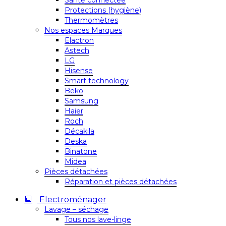
Santé connectée
Protections (hygiène)
Thermomètres
Nos espaces Marques
Elactron
Astech
LG
Hisense
Smart technology
Beko
Samsung
Haier
Roch
Décakila
Deska
Binatone
Midea
Pièces détachées
Réparation et pièces détachées
Electroménager
Lavage – séchage
Tous nos lave-linge