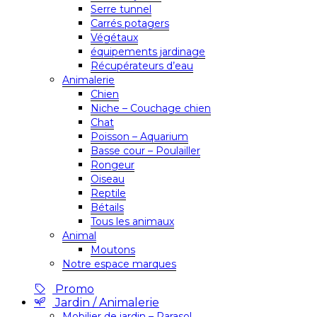
Serre tunnel
Carrés potagers
Végétaux
équipements jardinage
Récupérateurs d’eau
Animalerie
Chien
Niche – Couchage chien
Chat
Poisson – Aquarium
Basse cour – Poulailler
Rongeur
Oiseau
Reptile
Bétails
Tous les animaux
Animal
Moutons
Notre espace marques
Promo
Jardin / Animalerie
Mobilier de jardin – Parasol