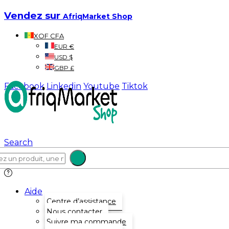
Vendez sur
AfriqMarket Shop
XOF CFA
EUR €
USD $
GBP £
Facebook
Linkedin
Youtube
Tiktok
Search
Aide
Centre d’assistance
Nous contacter
Suivre ma commande