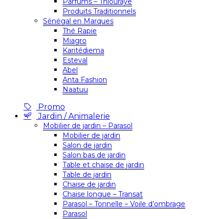
Parfums – Thiouraye
Produits Traditionnels
Sénégal en Marques
Thé Rapie
Miagro
Karitédiema
Esteval
Abel
Anta Fashion
Naatuu
Promo
Jardin / Animalerie
Mobilier de jardin – Parasol
Mobilier de jardin
Salon de jardin
Salon bas de jardin
Table et chaise de jardin
Table de jardin
Chaise de jardin
Chaise longue – Transat
Parasol – Tonnelle – Voile d’ombrage
Parasol