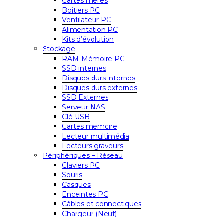
Cartes mères
Boitiers PC
Ventilateur PC
Alimentation PC
Kits d’évolution
Stockage
RAM-Mémoire PC
SSD internes
Disques durs internes
Disques durs externes
SSD Externes
Serveur NAS
Clé USB
Cartes mémoire
Lecteur multimédia
Lecteurs graveurs
Périphériques – Réseau
Claviers PC
Souris
Casques
Enceintes PC
Câbles et connectiques
Chargeur (Neuf)