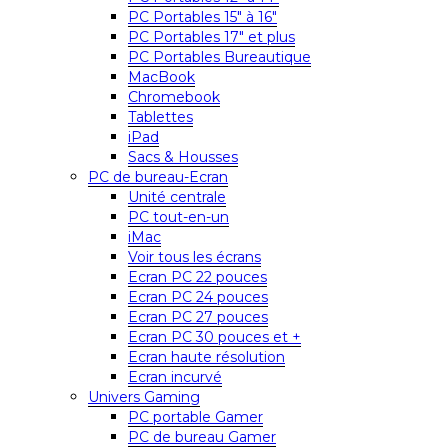
PC Portables 15″ à 16″
PC Portables 17″ et plus
PC Portables Bureautique
MacBook
Chromebook
Tablettes
iPad
Sacs & Housses
PC de bureau-Ecran
Unité centrale
PC tout-en-un
iMac
Voir tous les écrans
Ecran PC 22 pouces
Ecran PC 24 pouces
Ecran PC 27 pouces
Ecran PC 30 pouces et +
Ecran haute résolution
Ecran incurvé
Univers Gaming
PC portable Gamer
PC de bureau Gamer