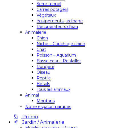
Serre tunnel
Carrés potagers
Végétaux
équipements jardinage
Récupérateurs d’eau
Animalerie
Chien
Niche – Couchage chien
Chat
Poisson – Aquarium
Basse cour – Poulailler
Rongeur
Oiseau
Reptile
Bétails
Tous les animaux
Animal
Moutons
Notre espace marques
Promo
Jardin / Animalerie
Mobilier de jardin – Parasol