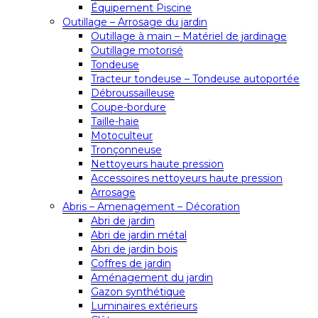
Équipement Piscine
Outillage – Arrosage du jardin
Outillage à main – Matériel de jardinage
Outillage motorisé
Tondeuse
Tracteur tondeuse – Tondeuse autoportée
Débroussailleuse
Coupe-bordure
Taille-haie
Motoculteur
Tronçonneuse
Nettoyeurs haute pression
Accessoires nettoyeurs haute pression
Arrosage
Abris – Amenagement – Décoration
Abri de jardin
Abri de jardin métal
Abri de jardin bois
Coffres de jardin
Aménagement du jardin
Gazon synthétique
Luminaires extérieurs