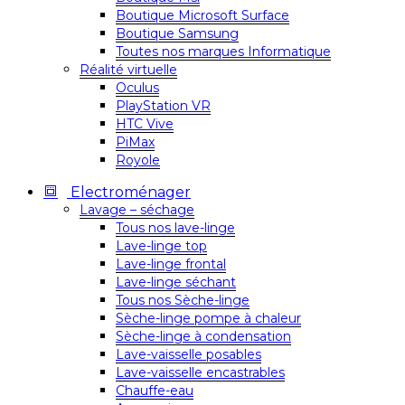
Boutique Microsoft Surface
Boutique Samsung
Toutes nos marques Informatique
Réalité virtuelle
Oculus
PlayStation VR
HTC Vive
PiMax
Royole
Electroménager
Lavage – séchage
Tous nos lave-linge
Lave-linge top
Lave-linge frontal
Lave-linge séchant
Tous nos Sèche-linge
Sèche-linge pompe à chaleur
Sèche-linge à condensation
Lave-vaisselle posables
Lave-vaisselle encastrables
Chauffe-eau