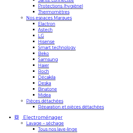
Santé connectée
Protections (hygiène)
Thermomètres
Nos espaces Marques
Elactron
Astech
LG
Hisense
Smart technology
Beko
Samsung
Haier
Roch
Décakila
Deska
Binatone
Midea
Pièces détachées
Réparation et pièces détachées
Electroménager
Lavage – séchage
Tous nos lave-linge