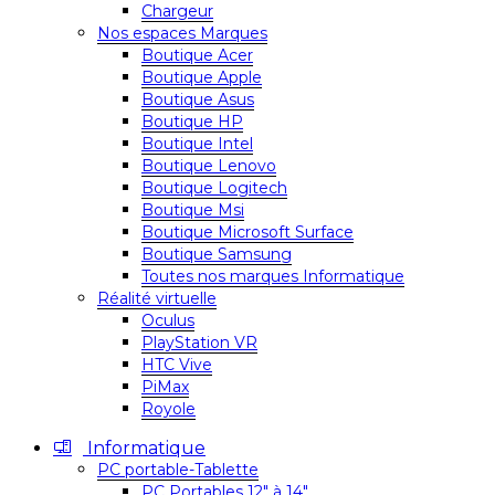
Chargeur
Nos espaces Marques
Boutique Acer
Boutique Apple
Boutique Asus
Boutique HP
Boutique Intel
Boutique Lenovo
Boutique Logitech
Boutique Msi
Boutique Microsoft Surface
Boutique Samsung
Toutes nos marques Informatique
Réalité virtuelle
Oculus
PlayStation VR
HTC Vive
PiMax
Royole
Informatique
PC portable-Tablette
PC Portables 12″ à 14″