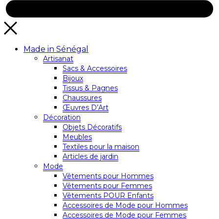
Made in Sénégal
Artisanat
Sacs & Accessoires
Bijoux
Tissus & Pagnes
Chaussures
Œuvres D’Art
Décoration
Objets Décoratifs
Meubles
Textiles pour la maison
Articles de jardin
Mode
Vêtements pour Hommes
Vêtements pour Femmes
Vêtements POUR Enfants
Accessoires de Mode pour Hommes
Accessoires de Mode pour Femmes