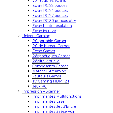
Voir tous les écrans
Ecran PC 22 pouces
Ecran PC 24 pouces
Ecran PC 27 pouces
Ecran PC 30 pouces et +
Ecran haute résolution
Ecran incurvé
Univers Gaming
PC portable Gamer
PC de bureau Gamer
Ecran Gamer
Périphériques Gamer
Réalité virtuelle
Composants Gamer
Matériel Streaming
Fauteuils Gamer
TV Gaming HDMI 2.1
Jeux PC
Impression – Scanner
Imprimantes Multifonctions
Imprimantes Laser
Imprimantes Jet d’Encre
Imprimantes à réservoir