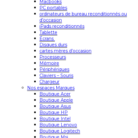
Macbooks
PC portables
ordinateurs de bureau reconditionnés ou
d’occasion
iPads reconditionnés
Tablette
Écrans
Disques durs
cartes mères d’occasion
Processeurs
Mémoire
Périphériques
Claviers – Souris
Chargeur
Nos espaces Marques
Boutique Acer
Boutique Apple
Boutique Asus
Boutique HP
Boutique Intel
Boutique Lenovo
Boutique Logitech
Boutique Msi