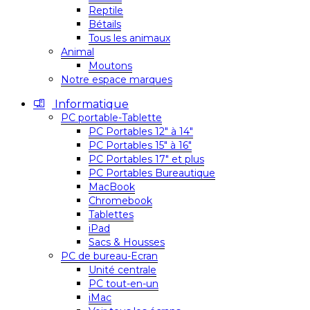
Reptile
Bétails
Tous les animaux
Animal
Moutons
Notre espace marques
Informatique
PC portable-Tablette
PC Portables 12″ à 14″
PC Portables 15″ à 16″
PC Portables 17″ et plus
PC Portables Bureautique
MacBook
Chromebook
Tablettes
iPad
Sacs & Housses
PC de bureau-Ecran
Unité centrale
PC tout-en-un
iMac