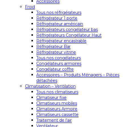
Accessoires
Froid
Tous nos réfrigérateurs
Réfrigérateur 1 porte
Réfrigérateur américain
Réfrigérateurs congélateur bas
Réfrigérateurs Congélateur Haut
Réfrigérateur encastrable
Réfrigérateur Bar
Réfrigérateur vitrine
Tous nos congélateurs
Congélateurs armoires
Congélateur coffre
Accessoires – Produits Ménagers – Pièces
détachées
Climatisation – Ventilation
Tous nos climatiseurs
Climatiseur fixe
Climatiseurs mobiles
Climatiseurs Armoire
Climatiseurs cassette
Traitement de l’air
Ventilateur