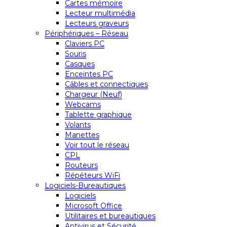
Cartes mémoire
Lecteur multimédia
Lecteurs graveurs
Périphériques – Réseau
Claviers PC
Souris
Casques
Enceintes PC
Câbles et connectiques
Chargeur (Neuf)
Webcams
Tablette graphique
Volants
Manettes
Voir tout le réseau
CPL
Routeurs
Répéteurs WiFi
Logiciels-Bureautiques
Logiciels
Microsoft Office
Utilitaires et bureautiques
Antivirus et Sécurité