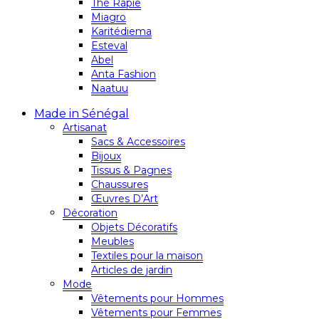
Thé Rapie
Miagro
Karitédiema
Esteval
Abel
Anta Fashion
Naatuu
Made in Sénégal
Artisanat
Sacs & Accessoires
Bijoux
Tissus & Pagnes
Chaussures
Œuvres D’Art
Décoration
Objets Décoratifs
Meubles
Textiles pour la maison
Articles de jardin
Mode
Vêtements pour Hommes
Vêtements pour Femmes