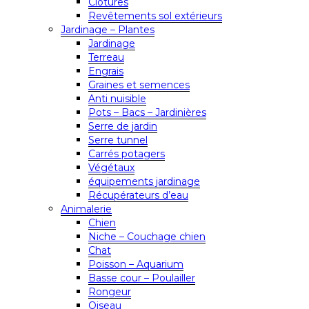
Clôtures
Revêtements sol extérieurs
Jardinage – Plantes
Jardinage
Terreau
Engrais
Graines et semences
Anti nuisible
Pots – Bacs – Jardinières
Serre de jardin
Serre tunnel
Carrés potagers
Végétaux
équipements jardinage
Récupérateurs d’eau
Animalerie
Chien
Niche – Couchage chien
Chat
Poisson – Aquarium
Basse cour – Poulailler
Rongeur
Oiseau