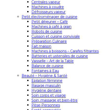
Centrales vapeur
Machines à coudre
Défroisseurs vapeur
Petit électroménager de cuisine
Petit déjeuner – Café
Machines à café à grain
Robots de cuisine
Cuisson et cuisine conviviale
Préparation Culinaire
Fait maison
Machines à boissons – Carafes filtrantes
Batteries et ustensiles de cuisine
Vaisselle – Art de la Table
Balance de cuisine
Fontaines à Eau
Beauté – Hygiène & Santé
Epilation féminine
Rasage masculin
Hygiène dentaire
Soin corps et visage
Soin, massage et bien-être
Pèse-Personnes