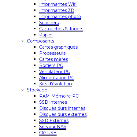
Imprimantes Wifi
Imprimantes 3D
Imprimantes photo
Scanners
Cartouches & Toners
Papier
Composants
Cartes graphiques
Processeurs
Cartes mères
Boitiers PC
Ventilateur PC
Alimentation PC
Kits d’évolution
Stockage
RAM-Mémoire PC
SSD internes
Disques durs internes
Disques durs externes
SSD Externes
Serveur NAS
Clé USB