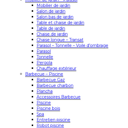
Mobilier de jardin
Salon de jardin
Salon bas de jardin
Table et chaise de jardin
Table de jardin
Chaise de jardin
Chaise longue – Transat
Parasol – Tonnelle – Voile d’ombrage
Parasol
Tonnelle
Pergola
Chauffage extérieur
Barbecue – Piscine
Barbecue Gaz
Barbecue charbon
Plancha
Accessoires Barbecue
Piscine
Piscine bois
Spa
Entretien piscine
Robot piscine