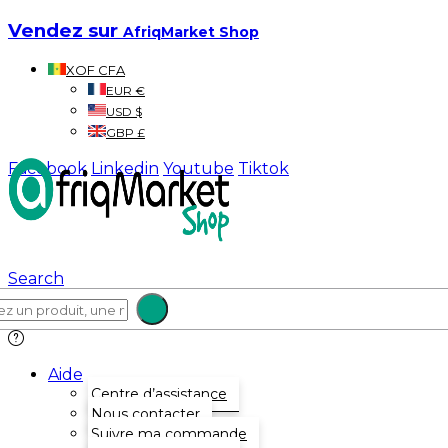
Vendez sur
AfriqMarket Shop
XOF CFA
EUR €
USD $
GBP £
Facebook
Linkedin
Youtube
Tiktok
Search
Aide
Centre d’assistance
Nous contacter
Suivre ma commande