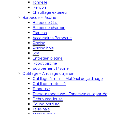
Tonnelle
Pergola
Chauffage extérieur
Barbecue – Piscine
Barbecue Gaz
Barbecue charbon
Plancha
Accessoires Barbecue
Piscine
Piscine bois
Spa
Entretien piscine
Robot piscine
Équipement Piscine
Outillage – Arrosage du jardin
Outillage à main – Matériel de jardinage
Outillage motorisé
Tondeuse
Tracteur tondeuse – Tondeuse autoportée
Débroussailleuse
Coupe-bordure
Taille-haie