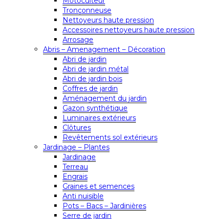
Motoculteur
Tronçonneuse
Nettoyeurs haute pression
Accessoires nettoyeurs haute pression
Arrosage
Abris – Amenagement – Décoration
Abri de jardin
Abri de jardin métal
Abri de jardin bois
Coffres de jardin
Aménagement du jardin
Gazon synthétique
Luminaires extérieurs
Clôtures
Revêtements sol extérieurs
Jardinage – Plantes
Jardinage
Terreau
Engrais
Graines et semences
Anti nuisible
Pots – Bacs – Jardinières
Serre de jardin