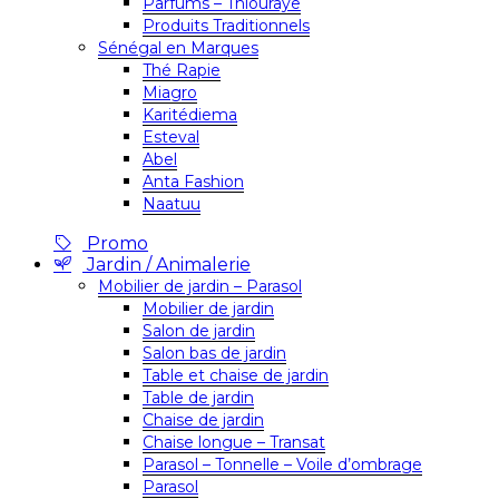
Parfums – Thiouraye
Produits Traditionnels
Sénégal en Marques
Thé Rapie
Miagro
Karitédiema
Esteval
Abel
Anta Fashion
Naatuu
Promo
Jardin / Animalerie
Mobilier de jardin – Parasol
Mobilier de jardin
Salon de jardin
Salon bas de jardin
Table et chaise de jardin
Table de jardin
Chaise de jardin
Chaise longue – Transat
Parasol – Tonnelle – Voile d’ombrage
Parasol