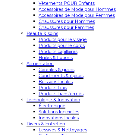
Vêtements POUR Enfants
Accessoires de Mode pour Hommes
Accessoires de Mode pour Femmes
Chaussures pour Hommes
Chaussures pour Femmes
Beauté & soins
Produits pour le visage
Produits pour le corps
Produits capillaires
Huiles & Lotions
Alimentation
Céréales & grains
Condiments & épices
Boissons locales
Produits Frais
Produits Transformés
Technologie & Innovation
Électronique
Solutions logicielles
Innovations locales
Divers & Entretien
Lessives & Nettoyages