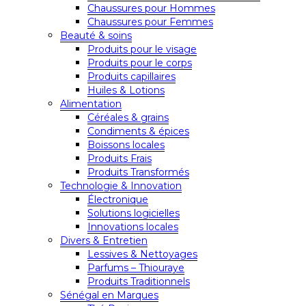
Chaussures pour Hommes
Chaussures pour Femmes
Beauté & soins
Produits pour le visage
Produits pour le corps
Produits capillaires
Huiles & Lotions
Alimentation
Céréales & grains
Condiments & épices
Boissons locales
Produits Frais
Produits Transformés
Technologie & Innovation
Électronique
Solutions logicielles
Innovations locales
Divers & Entretien
Lessives & Nettoyages
Parfums – Thiouraye
Produits Traditionnels
Sénégal en Marques