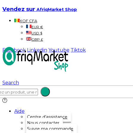
Vendez sur
AfriqMarket Shop
XOF CFA
EUR €
USD $
GBP £
Facebook
Linkedin
Youtube
Tiktok
Search
Aide
Centre d’assistance
Nous contacter
Suivre ma commande