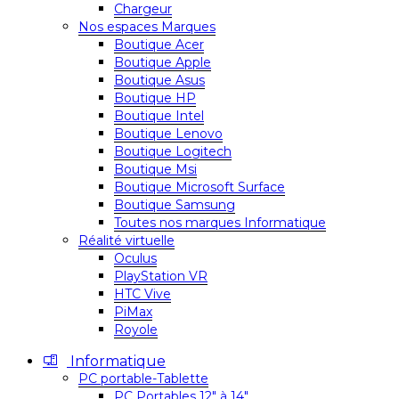
Chargeur
Nos espaces Marques
Boutique Acer
Boutique Apple
Boutique Asus
Boutique HP
Boutique Intel
Boutique Lenovo
Boutique Logitech
Boutique Msi
Boutique Microsoft Surface
Boutique Samsung
Toutes nos marques Informatique
Réalité virtuelle
Oculus
PlayStation VR
HTC Vive
PiMax
Royole
Informatique
PC portable-Tablette
PC Portables 12″ à 14″