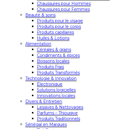
Chaussures pour Hommes
Chaussures pour Femmes
Beauté & soins
Produits pour le visage
Produits pour le corps
Produits capillaires
Huiles & Lotions
Alimentation
Céréales & grains
Condiments & épices
Boissons locales
Produits Frais
Produits Transformés
Technologie & Innovation
Électronique
Solutions logicielles
Innovations locales
Divers & Entretien
Lessives & Nettoyages
Parfums – Thiouraye
Produits Traditionnels
Sénégal en Marques