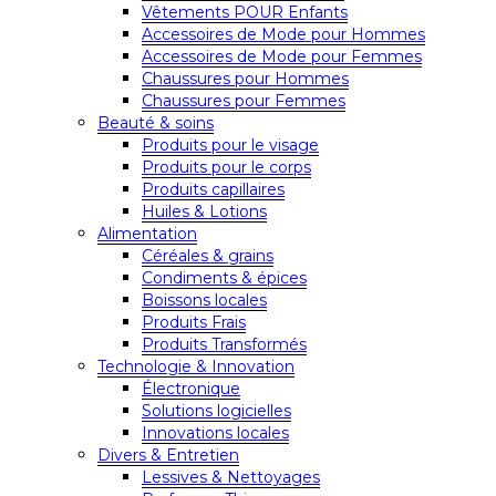
Vêtements POUR Enfants
Accessoires de Mode pour Hommes
Accessoires de Mode pour Femmes
Chaussures pour Hommes
Chaussures pour Femmes
Beauté & soins
Produits pour le visage
Produits pour le corps
Produits capillaires
Huiles & Lotions
Alimentation
Céréales & grains
Condiments & épices
Boissons locales
Produits Frais
Produits Transformés
Technologie & Innovation
Électronique
Solutions logicielles
Innovations locales
Divers & Entretien
Lessives & Nettoyages