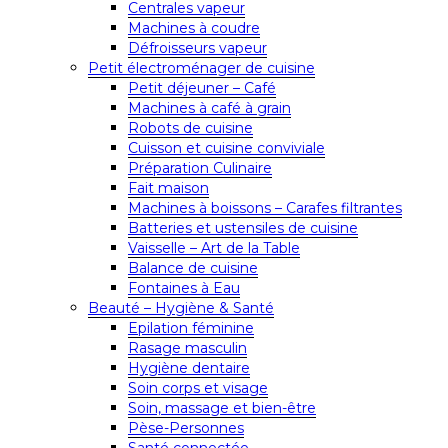
Centrales vapeur
Machines à coudre
Défroisseurs vapeur
Petit électroménager de cuisine
Petit déjeuner – Café
Machines à café à grain
Robots de cuisine
Cuisson et cuisine conviviale
Préparation Culinaire
Fait maison
Machines à boissons – Carafes filtrantes
Batteries et ustensiles de cuisine
Vaisselle – Art de la Table
Balance de cuisine
Fontaines à Eau
Beauté – Hygiène & Santé
Epilation féminine
Rasage masculin
Hygiène dentaire
Soin corps et visage
Soin, massage et bien-être
Pèse-Personnes