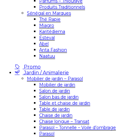
Parfums – Thiouraye
Produits Traditionnels
Sénégal en Marques
Thé Rapie
Miagro
Karitédiema
Esteval
Abel
Anta Fashion
Naatuu
Promo
Jardin / Animalerie
Mobilier de jardin – Parasol
Mobilier de jardin
Salon de jardin
Salon bas de jardin
Table et chaise de jardin
Table de jardin
Chaise de jardin
Chaise longue – Transat
Parasol – Tonnelle – Voile d’ombrage
Parasol