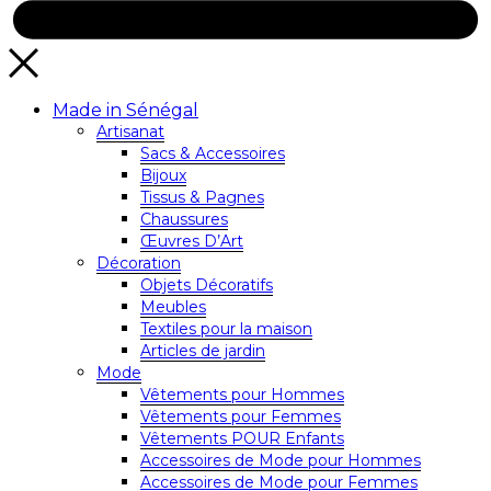
Made in Sénégal
Artisanat
Sacs & Accessoires
Bijoux
Tissus & Pagnes
Chaussures
Œuvres D’Art
Décoration
Objets Décoratifs
Meubles
Textiles pour la maison
Articles de jardin
Mode
Vêtements pour Hommes
Vêtements pour Femmes
Vêtements POUR Enfants
Accessoires de Mode pour Hommes
Accessoires de Mode pour Femmes