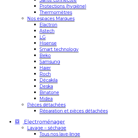
Santé connectée
Protections (hygiène)
Thermomètres
Nos espaces Marques
Elactron
Astech
LG
Hisense
Smart technology
Beko
Samsung
Haier
Roch
Décakila
Deska
Binatone
Midea
Pièces détachées
Réparation et pièces détachées
Electroménager
Lavage – séchage
Tous nos lave-linge