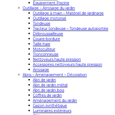
Équipement Piscine
Outillage – Arrosage du jardin
Outillage à main – Matériel de jardinage
Outillage motorisé
Tondeuse
Tracteur tondeuse – Tondeuse autoportée
Débroussailleuse
Coupe-bordure
Taille-haie
Motoculteur
Tronçonneuse
Nettoyeurs haute pression
Accessoires nettoyeurs haute pression
Arrosage
Abris – Amenagement – Décoration
Abri de jardin
Abri de jardin métal
Abri de jardin bois
Coffres de jardin
Aménagement du jardin
Gazon synthétique
Luminaires extérieurs