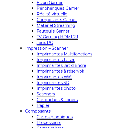
Ecran Gamer
Périphériques Gamer
Réalité virtuelle
Composants Gamer
Matériel Streaming
Fauteuils Gamer
TV Gaming HDMI 2.1
Jeux PC
Impression – Scanner
Imprimantes Multifonctions
Imprimantes Laser
Imprimantes Jet d’Encre
Imprimantes à réservoir
Imprimantes Wifi
Imprimantes 3D
Imprimantes photo
Scanners
Cartouches & Toners
Papier
Composants
Cartes graphiques
Processeurs