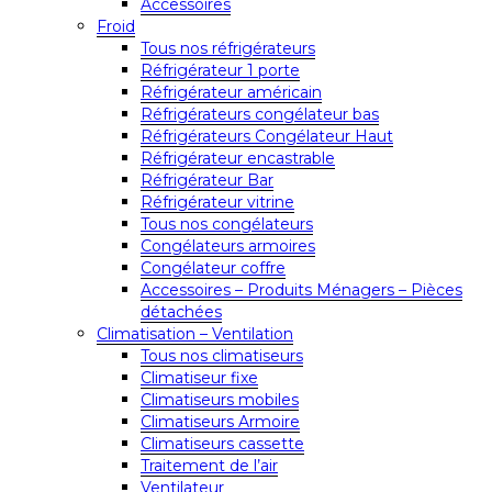
Accessoires
Froid
Tous nos réfrigérateurs
Réfrigérateur 1 porte
Réfrigérateur américain
Réfrigérateurs congélateur bas
Réfrigérateurs Congélateur Haut
Réfrigérateur encastrable
Réfrigérateur Bar
Réfrigérateur vitrine
Tous nos congélateurs
Congélateurs armoires
Congélateur coffre
Accessoires – Produits Ménagers – Pièces
détachées
Climatisation – Ventilation
Tous nos climatiseurs
Climatiseur fixe
Climatiseurs mobiles
Climatiseurs Armoire
Climatiseurs cassette
Traitement de l’air
Ventilateur