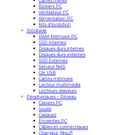
Cartes mères
Boitiers PC
Ventilateur PC
Alimentation PC
Kits d’évolution
Stockage
RAM-Mémoire PC
SSD internes
Disques durs internes
Disques durs externes
SSD Externes
Serveur NAS
Clé USB
Cartes mémoire
Lecteur multimédia
Lecteurs graveurs
Périphériques – Réseau
Claviers PC
Souris
Casques
Enceintes PC
Câbles et connectiques
Chargeur (Neuf)