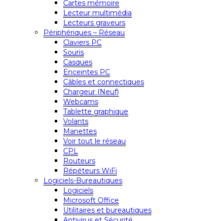
Cartes mémoire
Lecteur multimédia
Lecteurs graveurs
Périphériques – Réseau
Claviers PC
Souris
Casques
Enceintes PC
Câbles et connectiques
Chargeur (Neuf)
Webcams
Tablette graphique
Volants
Manettes
Voir tout le réseau
CPL
Routeurs
Répéteurs WiFi
Logiciels-Bureautiques
Logiciels
Microsoft Office
Utilitaires et bureautiques
Antivirus et Sécurité