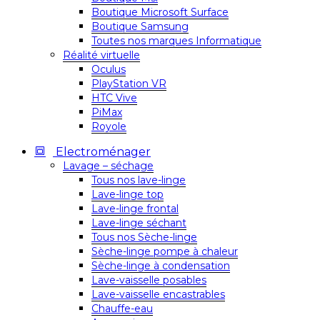
Boutique Microsoft Surface
Boutique Samsung
Toutes nos marques Informatique
Réalité virtuelle
Oculus
PlayStation VR
HTC Vive
PiMax
Royole
Electroménager
Lavage – séchage
Tous nos lave-linge
Lave-linge top
Lave-linge frontal
Lave-linge séchant
Tous nos Sèche-linge
Sèche-linge pompe à chaleur
Sèche-linge à condensation
Lave-vaisselle posables
Lave-vaisselle encastrables
Chauffe-eau