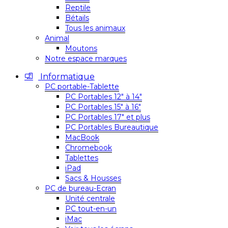
Reptile
Bétails
Tous les animaux
Animal
Moutons
Notre espace marques
Informatique
PC portable-Tablette
PC Portables 12″ à 14″
PC Portables 15″ à 16″
PC Portables 17″ et plus
PC Portables Bureautique
MacBook
Chromebook
Tablettes
iPad
Sacs & Housses
PC de bureau-Ecran
Unité centrale
PC tout-en-un
iMac