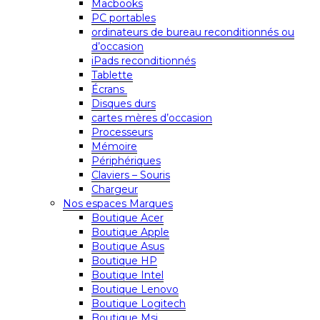
Macbooks
PC portables
ordinateurs de bureau reconditionnés ou
d’occasion
iPads reconditionnés
Tablette
Écrans
Disques durs
cartes mères d’occasion
Processeurs
Mémoire
Périphériques
Claviers – Souris
Chargeur
Nos espaces Marques
Boutique Acer
Boutique Apple
Boutique Asus
Boutique HP
Boutique Intel
Boutique Lenovo
Boutique Logitech
Boutique Msi