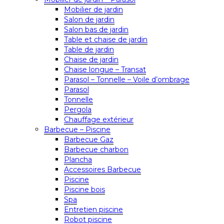
Mobilier de jardin
Salon de jardin
Salon bas de jardin
Table et chaise de jardin
Table de jardin
Chaise de jardin
Chaise longue – Transat
Parasol – Tonnelle – Voile d’ombrage
Parasol
Tonnelle
Pergola
Chauffage extérieur
Barbecue – Piscine
Barbecue Gaz
Barbecue charbon
Plancha
Accessoires Barbecue
Piscine
Piscine bois
Spa
Entretien piscine
Robot piscine