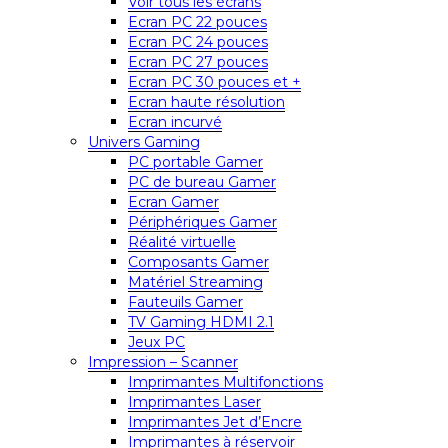
Voir tous les écrans
Ecran PC 22 pouces
Ecran PC 24 pouces
Ecran PC 27 pouces
Ecran PC 30 pouces et +
Ecran haute résolution
Ecran incurvé
Univers Gaming
PC portable Gamer
PC de bureau Gamer
Ecran Gamer
Périphériques Gamer
Réalité virtuelle
Composants Gamer
Matériel Streaming
Fauteuils Gamer
TV Gaming HDMI 2.1
Jeux PC
Impression – Scanner
Imprimantes Multifonctions
Imprimantes Laser
Imprimantes Jet d’Encre
Imprimantes à réservoir