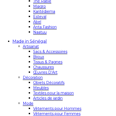
Thé Rapie
Miagro
Karitédiema
Esteval
Abel
Anta Fashion
Naatuu
Made in Sénégal
Artisanat
Sacs & Accessoires
Bijoux
Tissus & Pagnes
Chaussures
Œuvres D’Art
Décoration
Objets Décoratifs
Meubles
Textiles pour la maison
Articles de jardin
Mode
Vêtements pour Hommes
Vêtements pour Femmes