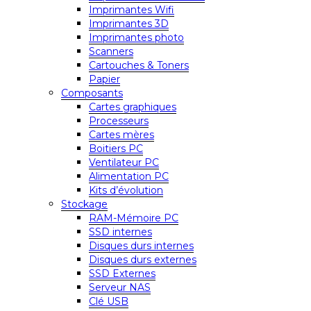
Imprimantes Wifi
Imprimantes 3D
Imprimantes photo
Scanners
Cartouches & Toners
Papier
Composants
Cartes graphiques
Processeurs
Cartes mères
Boitiers PC
Ventilateur PC
Alimentation PC
Kits d’évolution
Stockage
RAM-Mémoire PC
SSD internes
Disques durs internes
Disques durs externes
SSD Externes
Serveur NAS
Clé USB