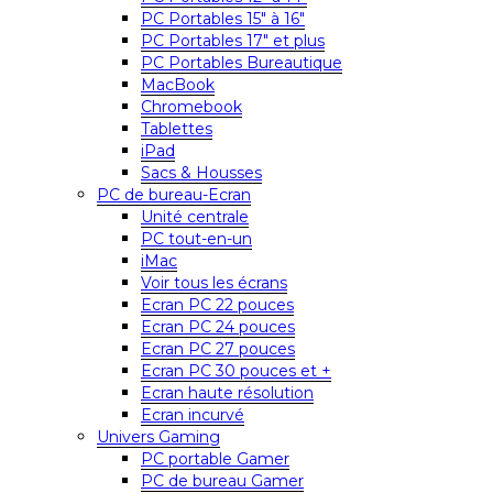
PC Portables 15″ à 16″
PC Portables 17″ et plus
PC Portables Bureautique
MacBook
Chromebook
Tablettes
iPad
Sacs & Housses
PC de bureau-Ecran
Unité centrale
PC tout-en-un
iMac
Voir tous les écrans
Ecran PC 22 pouces
Ecran PC 24 pouces
Ecran PC 27 pouces
Ecran PC 30 pouces et +
Ecran haute résolution
Ecran incurvé
Univers Gaming
PC portable Gamer
PC de bureau Gamer