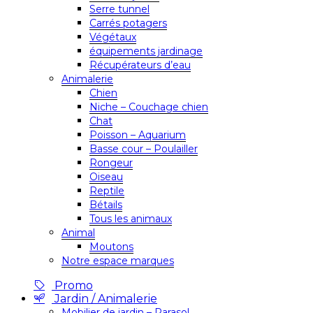
Serre tunnel
Carrés potagers
Végétaux
équipements jardinage
Récupérateurs d’eau
Animalerie
Chien
Niche – Couchage chien
Chat
Poisson – Aquarium
Basse cour – Poulailler
Rongeur
Oiseau
Reptile
Bétails
Tous les animaux
Animal
Moutons
Notre espace marques
Promo
Jardin / Animalerie
Mobilier de jardin – Parasol