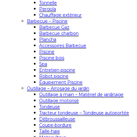
Tonnelle
Pergola
Chauffage extérieur
Barbecue – Piscine
Barbecue Gaz
Barbecue charbon
Plancha
Accessoires Barbecue
Piscine
Piscine bois
Spa
Entretien piscine
Robot piscine
Équipement Piscine
Outillage – Arrosage du jardin
Outillage à main – Matériel de jardinage
Outillage motorisé
Tondeuse
Tracteur tondeuse – Tondeuse autoportée
Débroussailleuse
Coupe-bordure
Taille-haie