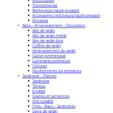
Motoculteur
Tronçonneuse
Nettoyeurs haute pression
Accessoires nettoyeurs haute pression
Arrosage
Abris – Amenagement – Décoration
Abri de jardin
Abri de jardin métal
Abri de jardin bois
Coffres de jardin
Aménagement du jardin
Gazon synthétique
Luminaires extérieurs
Clôtures
Revêtements sol extérieurs
Jardinage – Plantes
Jardinage
Terreau
Engrais
Graines et semences
Anti nuisible
Pots – Bacs – Jardinières
Serre de jardin