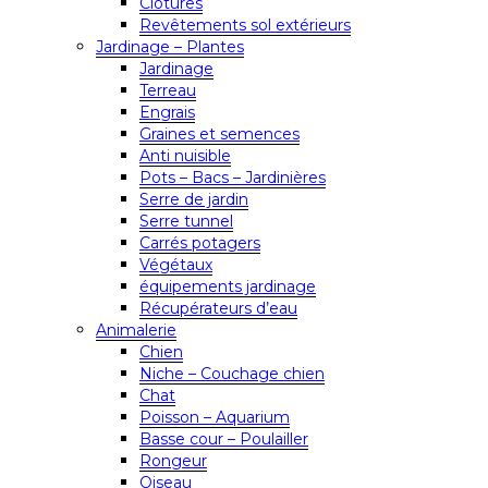
Clôtures
Revêtements sol extérieurs
Jardinage – Plantes
Jardinage
Terreau
Engrais
Graines et semences
Anti nuisible
Pots – Bacs – Jardinières
Serre de jardin
Serre tunnel
Carrés potagers
Végétaux
équipements jardinage
Récupérateurs d’eau
Animalerie
Chien
Niche – Couchage chien
Chat
Poisson – Aquarium
Basse cour – Poulailler
Rongeur
Oiseau