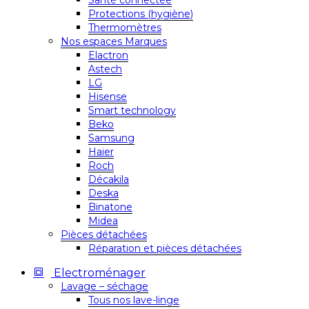
Santé connectée
Protections (hygiène)
Thermomètres
Nos espaces Marques
Elactron
Astech
LG
Hisense
Smart technology
Beko
Samsung
Haier
Roch
Décakila
Deska
Binatone
Midea
Pièces détachées
Réparation et pièces détachées
Electroménager
Lavage – séchage
Tous nos lave-linge