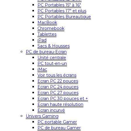
PC Portables 15″ à 16″
PC Portables 17″ et plus
PC Portables Bureautique
MacBook
Chromebook
Tablettes
iPad
Sacs & Housses
PC de bureau-Ecran
Unité centrale
PC tout-en-un
iMac
Voir tous les écrans
Ecran PC 22 pouces
Ecran PC 24 pouces
Ecran PC 27 pouces
Ecran PC 30 pouces et +
Ecran haute résolution
Ecran incurvé
Univers Gaming
PC portable Gamer
PC de bureau Gamer