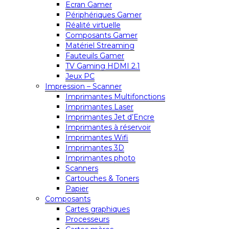
Ecran Gamer
Périphériques Gamer
Réalité virtuelle
Composants Gamer
Matériel Streaming
Fauteuils Gamer
TV Gaming HDMI 2.1
Jeux PC
Impression – Scanner
Imprimantes Multifonctions
Imprimantes Laser
Imprimantes Jet d’Encre
Imprimantes à réservoir
Imprimantes Wifi
Imprimantes 3D
Imprimantes photo
Scanners
Cartouches & Toners
Papier
Composants
Cartes graphiques
Processeurs