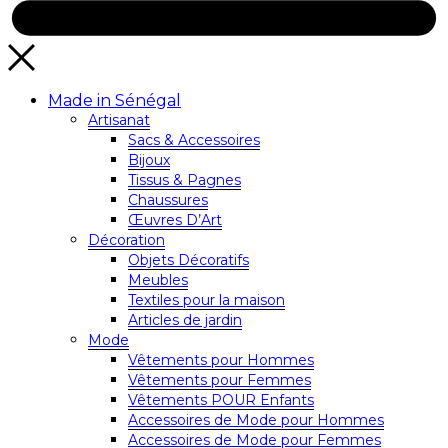
Made in Sénégal
Artisanat
Sacs & Accessoires
Bijoux
Tissus & Pagnes
Chaussures
Œuvres D’Art
Décoration
Objets Décoratifs
Meubles
Textiles pour la maison
Articles de jardin
Mode
Vêtements pour Hommes
Vêtements pour Femmes
Vêtements POUR Enfants
Accessoires de Mode pour Hommes
Accessoires de Mode pour Femmes