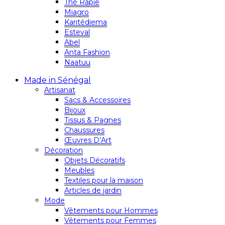
Thé Rapie
Miagro
Karitédiema
Esteval
Abel
Anta Fashion
Naatuu
Made in Sénégal
Artisanat
Sacs & Accessoires
Bijoux
Tissus & Pagnes
Chaussures
Œuvres D’Art
Décoration
Objets Décoratifs
Meubles
Textiles pour la maison
Articles de jardin
Mode
Vêtements pour Hommes
Vêtements pour Femmes