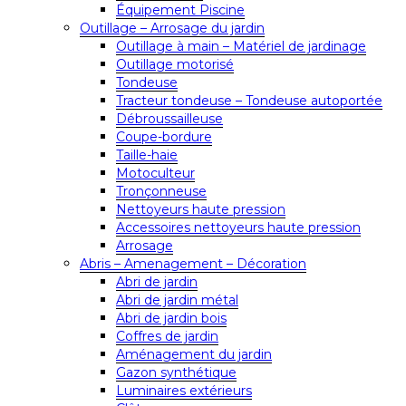
Équipement Piscine
Outillage – Arrosage du jardin
Outillage à main – Matériel de jardinage
Outillage motorisé
Tondeuse
Tracteur tondeuse – Tondeuse autoportée
Débroussailleuse
Coupe-bordure
Taille-haie
Motoculteur
Tronçonneuse
Nettoyeurs haute pression
Accessoires nettoyeurs haute pression
Arrosage
Abris – Amenagement – Décoration
Abri de jardin
Abri de jardin métal
Abri de jardin bois
Coffres de jardin
Aménagement du jardin
Gazon synthétique
Luminaires extérieurs