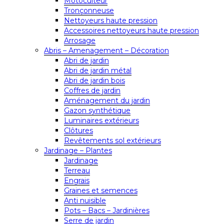
Motoculteur
Tronçonneuse
Nettoyeurs haute pression
Accessoires nettoyeurs haute pression
Arrosage
Abris – Amenagement – Décoration
Abri de jardin
Abri de jardin métal
Abri de jardin bois
Coffres de jardin
Aménagement du jardin
Gazon synthétique
Luminaires extérieurs
Clôtures
Revêtements sol extérieurs
Jardinage – Plantes
Jardinage
Terreau
Engrais
Graines et semences
Anti nuisible
Pots – Bacs – Jardinières
Serre de jardin