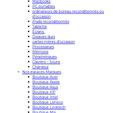
Macbooks
PC portables
ordinateurs de bureau reconditionnés ou
d’occasion
iPads reconditionnés
Tablette
Écrans
Disques durs
cartes mères d’occasion
Processeurs
Mémoire
Périphériques
Claviers – Souris
Chargeur
Nos espaces Marques
Boutique Acer
Boutique Apple
Boutique Asus
Boutique HP
Boutique Intel
Boutique Lenovo
Boutique Logitech
Boutique Msi