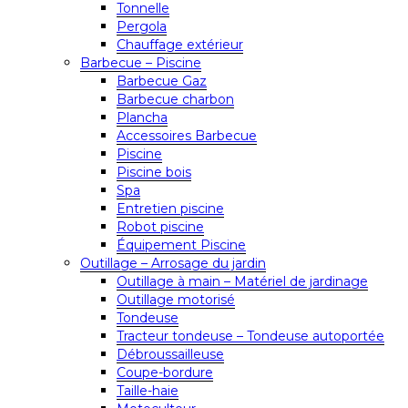
Tonnelle
Pergola
Chauffage extérieur
Barbecue – Piscine
Barbecue Gaz
Barbecue charbon
Plancha
Accessoires Barbecue
Piscine
Piscine bois
Spa
Entretien piscine
Robot piscine
Équipement Piscine
Outillage – Arrosage du jardin
Outillage à main – Matériel de jardinage
Outillage motorisé
Tondeuse
Tracteur tondeuse – Tondeuse autoportée
Débroussailleuse
Coupe-bordure
Taille-haie