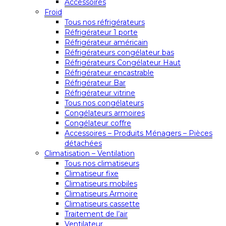
Accessoires
Froid
Tous nos réfrigérateurs
Réfrigérateur 1 porte
Réfrigérateur américain
Réfrigérateurs congélateur bas
Réfrigérateurs Congélateur Haut
Réfrigérateur encastrable
Réfrigérateur Bar
Réfrigérateur vitrine
Tous nos congélateurs
Congélateurs armoires
Congélateur coffre
Accessoires – Produits Ménagers – Pièces
détachées
Climatisation – Ventilation
Tous nos climatiseurs
Climatiseur fixe
Climatiseurs mobiles
Climatiseurs Armoire
Climatiseurs cassette
Traitement de l’air
Ventilateur