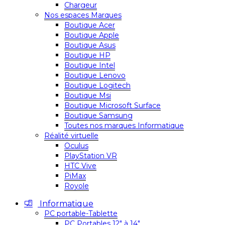
Chargeur
Nos espaces Marques
Boutique Acer
Boutique Apple
Boutique Asus
Boutique HP
Boutique Intel
Boutique Lenovo
Boutique Logitech
Boutique Msi
Boutique Microsoft Surface
Boutique Samsung
Toutes nos marques Informatique
Réalité virtuelle
Oculus
PlayStation VR
HTC Vive
PiMax
Royole
Informatique
PC portable-Tablette
PC Portables 12″ à 14″