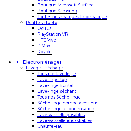
Boutique Microsoft Surface
Boutique Samsung
Toutes nos marques Informatique
Réalité virtuelle
Oculus
PlayStation VR
HTC Vive
PiMax
Royole
Electroménager
Lavage – séchage
Tous nos lave-linge
Lave-linge top
Lave-linge frontal
Lave-linge séchant
Tous nos Sèche-linge
Sèche-linge pompe à chaleur
Sèche-linge à condensation
Lave-vaisselle posables
Lave-vaisselle encastrables
Chauffe-eau