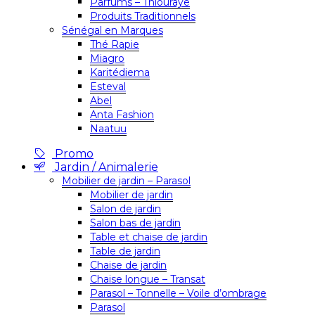
Parfums – Thiouraye
Produits Traditionnels
Sénégal en Marques
Thé Rapie
Miagro
Karitédiema
Esteval
Abel
Anta Fashion
Naatuu
Promo
Jardin / Animalerie
Mobilier de jardin – Parasol
Mobilier de jardin
Salon de jardin
Salon bas de jardin
Table et chaise de jardin
Table de jardin
Chaise de jardin
Chaise longue – Transat
Parasol – Tonnelle – Voile d’ombrage
Parasol