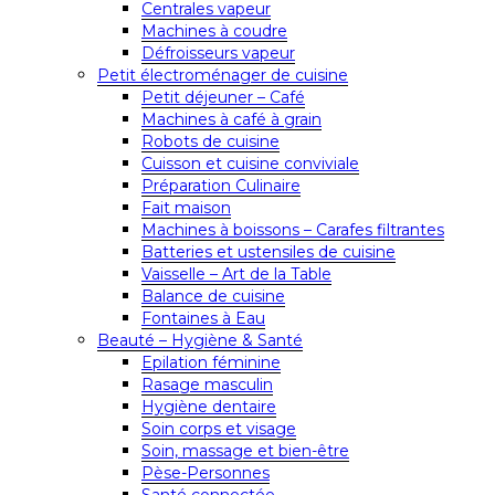
Centrales vapeur
Machines à coudre
Défroisseurs vapeur
Petit électroménager de cuisine
Petit déjeuner – Café
Machines à café à grain
Robots de cuisine
Cuisson et cuisine conviviale
Préparation Culinaire
Fait maison
Machines à boissons – Carafes filtrantes
Batteries et ustensiles de cuisine
Vaisselle – Art de la Table
Balance de cuisine
Fontaines à Eau
Beauté – Hygiène & Santé
Epilation féminine
Rasage masculin
Hygiène dentaire
Soin corps et visage
Soin, massage et bien-être
Pèse-Personnes