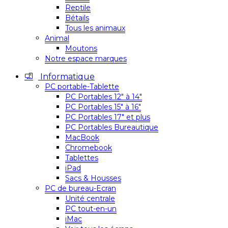
Reptile
Bétails
Tous les animaux
Animal
Moutons
Notre espace marques
Informatique
PC portable-Tablette
PC Portables 12″ à 14″
PC Portables 15″ à 16″
PC Portables 17″ et plus
PC Portables Bureautique
MacBook
Chromebook
Tablettes
iPad
Sacs & Housses
PC de bureau-Ecran
Unité centrale
PC tout-en-un
iMac