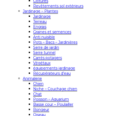
Clôtures
Revêtements sol extérieurs
Jardinage – Plantes
Jardinage
Terreau
Engrais
Graines et semences
Anti nuisible
Pots – Bacs – Jardinières
Serre de jardin
Serre tunnel
Carrés potagers
Végétaux
équipements jardinage
Récupérateurs d’eau
Animalerie
Chien
Niche – Couchage chien
Chat
Poisson – Aquarium
Basse cour – Poulailler
Rongeur
Oiseau