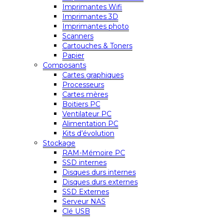
Imprimantes Wifi
Imprimantes 3D
Imprimantes photo
Scanners
Cartouches & Toners
Papier
Composants
Cartes graphiques
Processeurs
Cartes mères
Boitiers PC
Ventilateur PC
Alimentation PC
Kits d’évolution
Stockage
RAM-Mémoire PC
SSD internes
Disques durs internes
Disques durs externes
SSD Externes
Serveur NAS
Clé USB