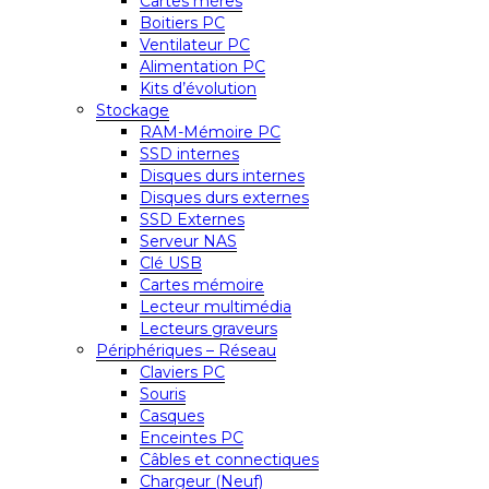
Cartes mères
Boitiers PC
Ventilateur PC
Alimentation PC
Kits d’évolution
Stockage
RAM-Mémoire PC
SSD internes
Disques durs internes
Disques durs externes
SSD Externes
Serveur NAS
Clé USB
Cartes mémoire
Lecteur multimédia
Lecteurs graveurs
Périphériques – Réseau
Claviers PC
Souris
Casques
Enceintes PC
Câbles et connectiques
Chargeur (Neuf)