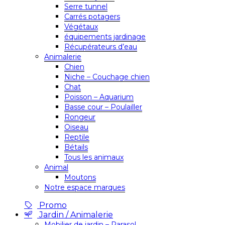
Serre tunnel
Carrés potagers
Végétaux
équipements jardinage
Récupérateurs d’eau
Animalerie
Chien
Niche – Couchage chien
Chat
Poisson – Aquarium
Basse cour – Poulailler
Rongeur
Oiseau
Reptile
Bétails
Tous les animaux
Animal
Moutons
Notre espace marques
Promo
Jardin / Animalerie
Mobilier de jardin – Parasol