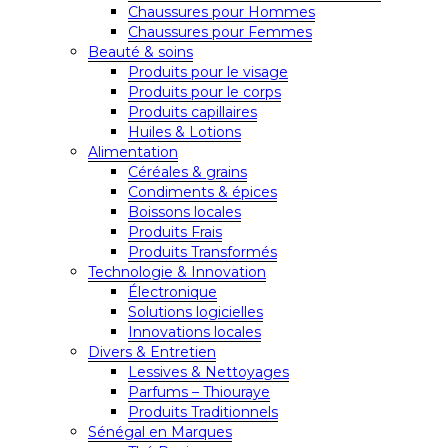
Chaussures pour Hommes
Chaussures pour Femmes
Beauté & soins
Produits pour le visage
Produits pour le corps
Produits capillaires
Huiles & Lotions
Alimentation
Céréales & grains
Condiments & épices
Boissons locales
Produits Frais
Produits Transformés
Technologie & Innovation
Électronique
Solutions logicielles
Innovations locales
Divers & Entretien
Lessives & Nettoyages
Parfums – Thiouraye
Produits Traditionnels
Sénégal en Marques