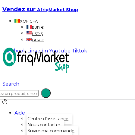
Vendez sur
AfriqMarket Shop
XOF CFA
EUR €
USD $
GBP £
Facebook
Linkedin
Youtube
Tiktok
Search
Aide
Centre d’assistance
Nous contacter
Suivre ma commande