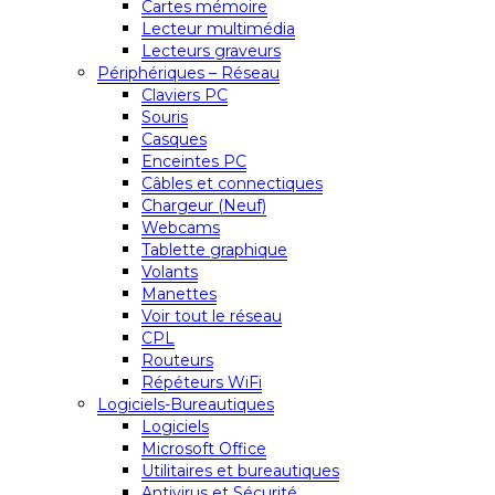
Cartes mémoire
Lecteur multimédia
Lecteurs graveurs
Périphériques – Réseau
Claviers PC
Souris
Casques
Enceintes PC
Câbles et connectiques
Chargeur (Neuf)
Webcams
Tablette graphique
Volants
Manettes
Voir tout le réseau
CPL
Routeurs
Répéteurs WiFi
Logiciels-Bureautiques
Logiciels
Microsoft Office
Utilitaires et bureautiques
Antivirus et Sécurité