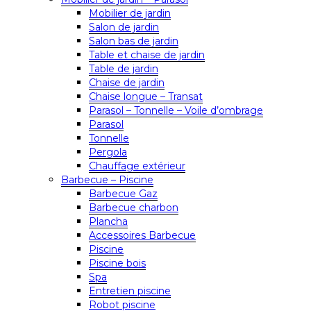
Mobilier de jardin
Salon de jardin
Salon bas de jardin
Table et chaise de jardin
Table de jardin
Chaise de jardin
Chaise longue – Transat
Parasol – Tonnelle – Voile d’ombrage
Parasol
Tonnelle
Pergola
Chauffage extérieur
Barbecue – Piscine
Barbecue Gaz
Barbecue charbon
Plancha
Accessoires Barbecue
Piscine
Piscine bois
Spa
Entretien piscine
Robot piscine