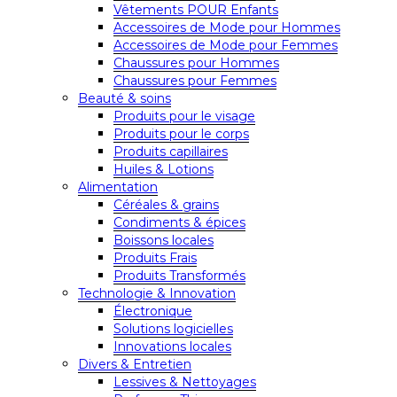
Vêtements POUR Enfants
Accessoires de Mode pour Hommes
Accessoires de Mode pour Femmes
Chaussures pour Hommes
Chaussures pour Femmes
Beauté & soins
Produits pour le visage
Produits pour le corps
Produits capillaires
Huiles & Lotions
Alimentation
Céréales & grains
Condiments & épices
Boissons locales
Produits Frais
Produits Transformés
Technologie & Innovation
Électronique
Solutions logicielles
Innovations locales
Divers & Entretien
Lessives & Nettoyages