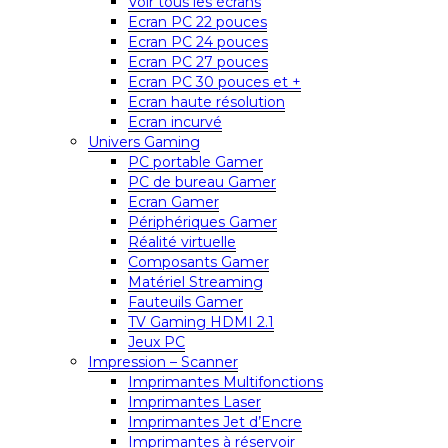
Voir tous les écrans
Ecran PC 22 pouces
Ecran PC 24 pouces
Ecran PC 27 pouces
Ecran PC 30 pouces et +
Ecran haute résolution
Ecran incurvé
Univers Gaming
PC portable Gamer
PC de bureau Gamer
Ecran Gamer
Périphériques Gamer
Réalité virtuelle
Composants Gamer
Matériel Streaming
Fauteuils Gamer
TV Gaming HDMI 2.1
Jeux PC
Impression – Scanner
Imprimantes Multifonctions
Imprimantes Laser
Imprimantes Jet d’Encre
Imprimantes à réservoir