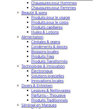
Chaussures pour Hommes
Chaussures pour Femmes
Beauté & soins
Produits pour le visage
Produits pour le corps
Produits capillaires
Huiles & Lotions
Alimentation
Céréales & grains
Condiments & épices
Boissons locales
Produits Frais
Produits Transformés
Technologie & Innovation
Électronique
Solutions logicielles
Innovations locales
Divers & Entretien
Lessives & Nettoyages
Parfums – Thiouraye
Produits Traditionnels
Sénégal en Marques