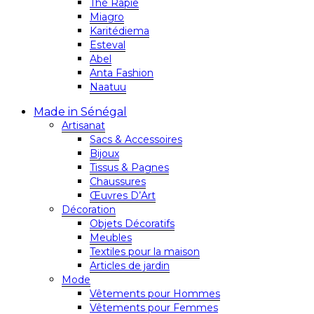
Thé Rapie
Miagro
Karitédiema
Esteval
Abel
Anta Fashion
Naatuu
Made in Sénégal
Artisanat
Sacs & Accessoires
Bijoux
Tissus & Pagnes
Chaussures
Œuvres D’Art
Décoration
Objets Décoratifs
Meubles
Textiles pour la maison
Articles de jardin
Mode
Vêtements pour Hommes
Vêtements pour Femmes