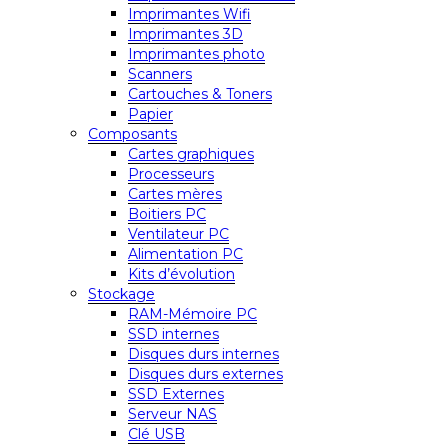
Imprimantes Wifi
Imprimantes 3D
Imprimantes photo
Scanners
Cartouches & Toners
Papier
Composants
Cartes graphiques
Processeurs
Cartes mères
Boitiers PC
Ventilateur PC
Alimentation PC
Kits d’évolution
Stockage
RAM-Mémoire PC
SSD internes
Disques durs internes
Disques durs externes
SSD Externes
Serveur NAS
Clé USB