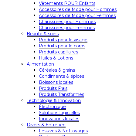
Vêtements POUR Enfants
Accessoires de Mode pour Hommes
Accessoires de Mode pour Femmes
Chaussures pour Hommes
Chaussures pour Femmes
Beauté & soins
Produits pour le visage
Produits pour le corps
Produits capillaires
Huiles & Lotions
Alimentation
Céréales & grains
Condiments & épices
Boissons locales
Produits Frais
Produits Transformés
Technologie & Innovation
Électronique
Solutions logicielles
Innovations locales
Divers & Entretien
Lessives & Nettoyages