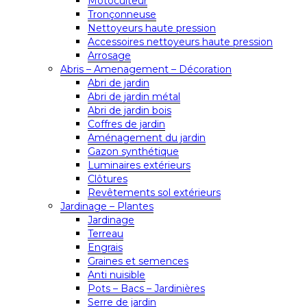
Motoculteur
Tronçonneuse
Nettoyeurs haute pression
Accessoires nettoyeurs haute pression
Arrosage
Abris – Amenagement – Décoration
Abri de jardin
Abri de jardin métal
Abri de jardin bois
Coffres de jardin
Aménagement du jardin
Gazon synthétique
Luminaires extérieurs
Clôtures
Revêtements sol extérieurs
Jardinage – Plantes
Jardinage
Terreau
Engrais
Graines et semences
Anti nuisible
Pots – Bacs – Jardinières
Serre de jardin