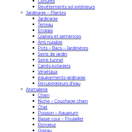
Clôtures
Revêtements sol extérieurs
Jardinage – Plantes
Jardinage
Terreau
Engrais
Graines et semences
Anti nuisible
Pots – Bacs – Jardinières
Serre de jardin
Serre tunnel
Carrés potagers
Végétaux
équipements jardinage
Récupérateurs d’eau
Animalerie
Chien
Niche – Couchage chien
Chat
Poisson – Aquarium
Basse cour – Poulailler
Rongeur
Oiseau