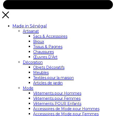
Made in Sénégal
Artisanat
Sacs & Accessoires
Bijoux
Tissus & Pagnes
Chaussures
Œuvres D’Art
Décoration
Objets Décoratifs
Meubles
Textiles pour la maison
Articles de jardin
Mode
Vêtements pour Hommes
Vêtements pour Femmes
Vêtements POUR Enfants
Accessoires de Mode pour Hommes
Accessoires de Mode pour Femmes