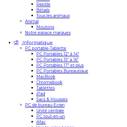
Reptile
Bétails
Tous les animaux
Animal
Moutons
Notre espace marques
Informatique
PC portable-Tablette
PC Portables 12″ à 14″
PC Portables 15″ à 16″
PC Portables 17″ et plus
PC Portables Bureautique
MacBook
Chromebook
Tablettes
iPad
Sacs & Housses
PC de bureau-Ecran
Unité centrale
PC tout-en-un
iMac