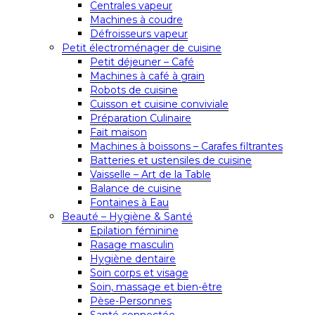
Centrales vapeur
Machines à coudre
Défroisseurs vapeur
Petit électroménager de cuisine
Petit déjeuner – Café
Machines à café à grain
Robots de cuisine
Cuisson et cuisine conviviale
Préparation Culinaire
Fait maison
Machines à boissons – Carafes filtrantes
Batteries et ustensiles de cuisine
Vaisselle – Art de la Table
Balance de cuisine
Fontaines à Eau
Beauté – Hygiène & Santé
Epilation féminine
Rasage masculin
Hygiène dentaire
Soin corps et visage
Soin, massage et bien-être
Pèse-Personnes