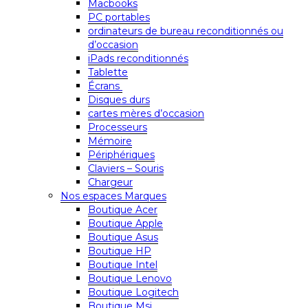
Macbooks
PC portables
ordinateurs de bureau reconditionnés ou
d’occasion
iPads reconditionnés
Tablette
Écrans
Disques durs
cartes mères d’occasion
Processeurs
Mémoire
Périphériques
Claviers – Souris
Chargeur
Nos espaces Marques
Boutique Acer
Boutique Apple
Boutique Asus
Boutique HP
Boutique Intel
Boutique Lenovo
Boutique Logitech
Boutique Msi