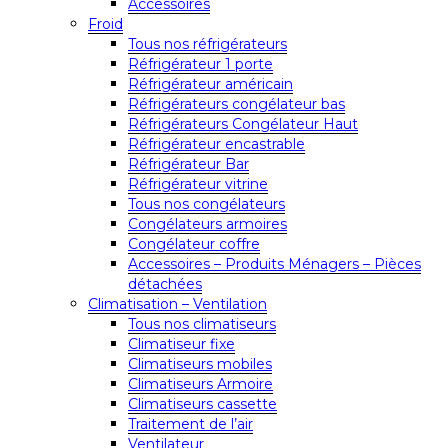
Accessoires
Froid
Tous nos réfrigérateurs
Réfrigérateur 1 porte
Réfrigérateur américain
Réfrigérateurs congélateur bas
Réfrigérateurs Congélateur Haut
Réfrigérateur encastrable
Réfrigérateur Bar
Réfrigérateur vitrine
Tous nos congélateurs
Congélateurs armoires
Congélateur coffre
Accessoires – Produits Ménagers – Pièces
détachées
Climatisation – Ventilation
Tous nos climatiseurs
Climatiseur fixe
Climatiseurs mobiles
Climatiseurs Armoire
Climatiseurs cassette
Traitement de l’air
Ventilateur