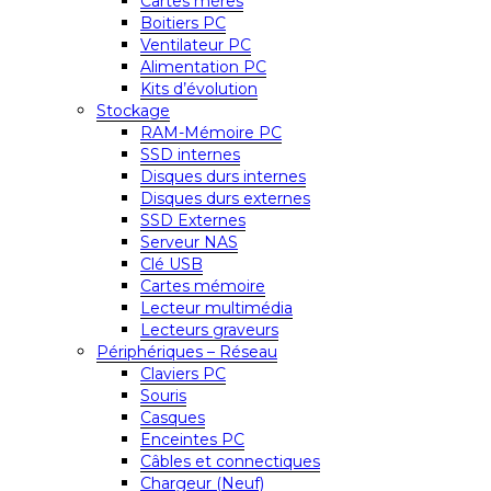
Cartes mères
Boitiers PC
Ventilateur PC
Alimentation PC
Kits d’évolution
Stockage
RAM-Mémoire PC
SSD internes
Disques durs internes
Disques durs externes
SSD Externes
Serveur NAS
Clé USB
Cartes mémoire
Lecteur multimédia
Lecteurs graveurs
Périphériques – Réseau
Claviers PC
Souris
Casques
Enceintes PC
Câbles et connectiques
Chargeur (Neuf)