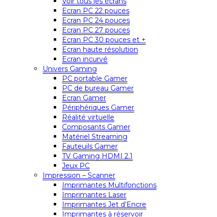
Voir tous les écrans
Ecran PC 22 pouces
Ecran PC 24 pouces
Ecran PC 27 pouces
Ecran PC 30 pouces et +
Ecran haute résolution
Ecran incurvé
Univers Gaming
PC portable Gamer
PC de bureau Gamer
Ecran Gamer
Périphériques Gamer
Réalité virtuelle
Composants Gamer
Matériel Streaming
Fauteuils Gamer
TV Gaming HDMI 2.1
Jeux PC
Impression – Scanner
Imprimantes Multifonctions
Imprimantes Laser
Imprimantes Jet d’Encre
Imprimantes à réservoir