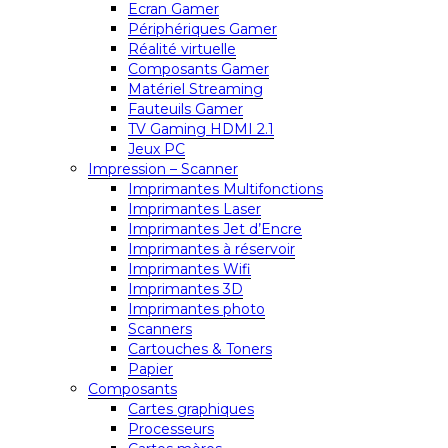
Ecran Gamer
Périphériques Gamer
Réalité virtuelle
Composants Gamer
Matériel Streaming
Fauteuils Gamer
TV Gaming HDMI 2.1
Jeux PC
Impression – Scanner
Imprimantes Multifonctions
Imprimantes Laser
Imprimantes Jet d’Encre
Imprimantes à réservoir
Imprimantes Wifi
Imprimantes 3D
Imprimantes photo
Scanners
Cartouches & Toners
Papier
Composants
Cartes graphiques
Processeurs