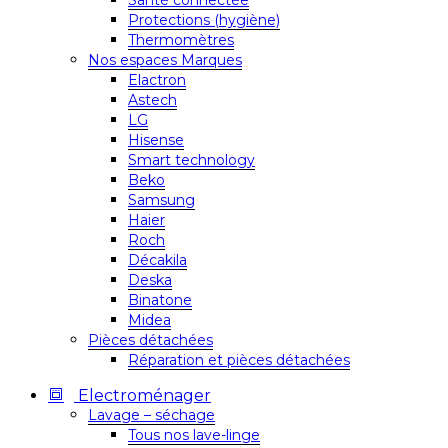
Santé connectée
Protections (hygiène)
Thermomètres
Nos espaces Marques
Elactron
Astech
LG
Hisense
Smart technology
Beko
Samsung
Haier
Roch
Décakila
Deska
Binatone
Midea
Pièces détachées
Réparation et pièces détachées
Electroménager
Lavage – séchage
Tous nos lave-linge