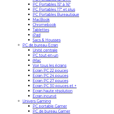
PC Portables 15″ à 16″
PC Portables 17″ et plus
PC Portables Bureautique
MacBook
Chromebook
Tablettes
iPad
Sacs & Housses
PC de bureau-Ecran
Unité centrale
PC tout-en-un
iMac
Voir tous les écrans
Ecran PC 22 pouces
Ecran PC 24 pouces
Ecran PC 27 pouces
Ecran PC 30 pouces et +
Ecran haute résolution
Ecran incurvé
Univers Gaming
PC portable Gamer
PC de bureau Gamer