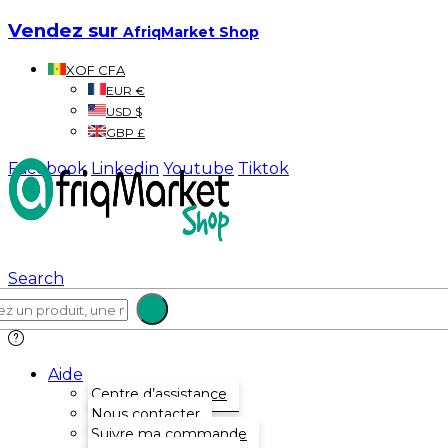
Vendez sur
AfriqMarket Shop
XOF CFA
EUR €
USD $
GBP £
Facebook
Linkedin
Youtube
Tiktok
Search
Aide
Centre d’assistance
Nous contacter
Suivre ma commande