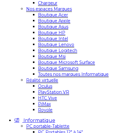
Chargeur
Nos espaces Marques
Boutique Acer
Boutique Apple
Boutique Asus
Boutique HP
Boutique Intel
Boutique Lenovo
Boutique Logitech
Boutique Msi
Boutique Microsoft Surface
Boutique Samsung
Toutes nos marques Informatique
Réalité virtuelle
Oculus
PlayStation VR
HTC Vive
PiMax
Royole
Informatique
PC portable-Tablette
PC Portables 12″ à 14″