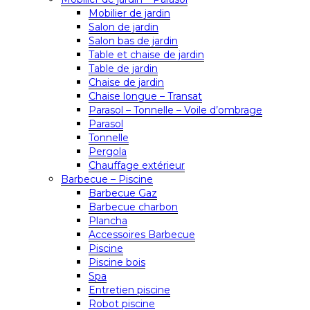
Mobilier de jardin
Salon de jardin
Salon bas de jardin
Table et chaise de jardin
Table de jardin
Chaise de jardin
Chaise longue – Transat
Parasol – Tonnelle – Voile d’ombrage
Parasol
Tonnelle
Pergola
Chauffage extérieur
Barbecue – Piscine
Barbecue Gaz
Barbecue charbon
Plancha
Accessoires Barbecue
Piscine
Piscine bois
Spa
Entretien piscine
Robot piscine