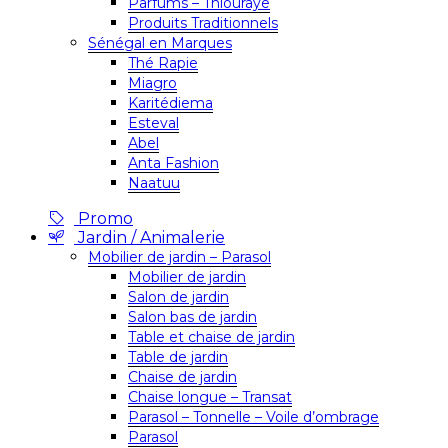
Parfums – Thiouraye
Produits Traditionnels
Sénégal en Marques
Thé Rapie
Miagro
Karitédiema
Esteval
Abel
Anta Fashion
Naatuu
Promo
Jardin / Animalerie
Mobilier de jardin – Parasol
Mobilier de jardin
Salon de jardin
Salon bas de jardin
Table et chaise de jardin
Table de jardin
Chaise de jardin
Chaise longue – Transat
Parasol – Tonnelle – Voile d’ombrage
Parasol