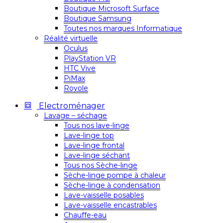
Boutique Microsoft Surface
Boutique Samsung
Toutes nos marques Informatique
Réalité virtuelle
Oculus
PlayStation VR
HTC Vive
PiMax
Royole
Electroménager
Lavage – séchage
Tous nos lave-linge
Lave-linge top
Lave-linge frontal
Lave-linge séchant
Tous nos Sèche-linge
Sèche-linge pompe à chaleur
Sèche-linge à condensation
Lave-vaisselle posables
Lave-vaisselle encastrables
Chauffe-eau