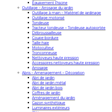
Équipement Piscine
Outillage – Arrosage du jardin
Outillage à main – Matériel de jardinage
Outillage motorisé
Tondeuse
Tracteur tondeuse – Tondeuse autoportée
Débroussailleuse
Coupe-bordure
Taille-haie
Motoculteur
Tronçonneuse
Nettoyeurs haute pression
Accessoires nettoyeurs haute pression
Arrosage
Abris – Amenagement – Décoration
Abri de jardin
Abri de jardin métal
Abri de jardin bois
Coffres de jardin
Aménagement du jardin
Gazon synthétique
Luminaires extérieurs