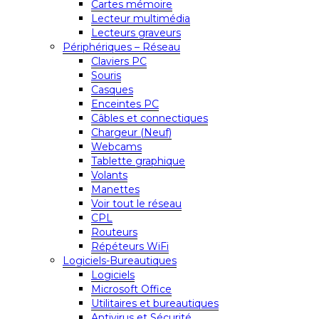
Cartes mémoire
Lecteur multimédia
Lecteurs graveurs
Périphériques – Réseau
Claviers PC
Souris
Casques
Enceintes PC
Câbles et connectiques
Chargeur (Neuf)
Webcams
Tablette graphique
Volants
Manettes
Voir tout le réseau
CPL
Routeurs
Répéteurs WiFi
Logiciels-Bureautiques
Logiciels
Microsoft Office
Utilitaires et bureautiques
Antivirus et Sécurité