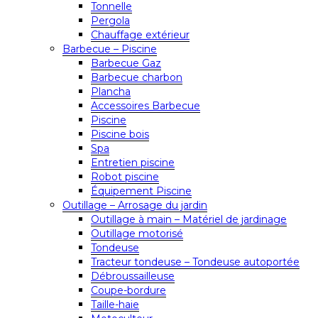
Tonnelle
Pergola
Chauffage extérieur
Barbecue – Piscine
Barbecue Gaz
Barbecue charbon
Plancha
Accessoires Barbecue
Piscine
Piscine bois
Spa
Entretien piscine
Robot piscine
Équipement Piscine
Outillage – Arrosage du jardin
Outillage à main – Matériel de jardinage
Outillage motorisé
Tondeuse
Tracteur tondeuse – Tondeuse autoportée
Débroussailleuse
Coupe-bordure
Taille-haie