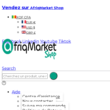
Vendez sur
AfriqMarket Shop
XOF CFA
EUR €
USD $
GBP £
Facebook
Linkedin
Youtube
Tiktok
Search
Aide
Centre d’assistance
Nous contacter
Suivre ma commande