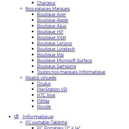
Chargeur
Nos espaces Marques
Boutique Acer
Boutique Apple
Boutique Asus
Boutique HP
Boutique Intel
Boutique Lenovo
Boutique Logitech
Boutique Msi
Boutique Microsoft Surface
Boutique Samsung
Toutes nos marques Informatique
Réalité virtuelle
Oculus
PlayStation VR
HTC Vive
PiMax
Royole
Informatique
PC portable-Tablette
PC Portables 12″ à 14″