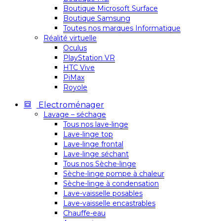
Boutique Microsoft Surface
Boutique Samsung
Toutes nos marques Informatique
Réalité virtuelle
Oculus
PlayStation VR
HTC Vive
PiMax
Royole
Electroménager
Lavage – séchage
Tous nos lave-linge
Lave-linge top
Lave-linge frontal
Lave-linge séchant
Tous nos Sèche-linge
Sèche-linge pompe à chaleur
Sèche-linge à condensation
Lave-vaisselle posables
Lave-vaisselle encastrables
Chauffe-eau