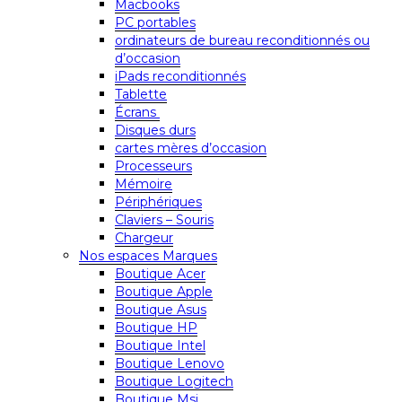
Macbooks
PC portables
ordinateurs de bureau reconditionnés ou
d’occasion
iPads reconditionnés
Tablette
Écrans
Disques durs
cartes mères d’occasion
Processeurs
Mémoire
Périphériques
Claviers – Souris
Chargeur
Nos espaces Marques
Boutique Acer
Boutique Apple
Boutique Asus
Boutique HP
Boutique Intel
Boutique Lenovo
Boutique Logitech
Boutique Msi