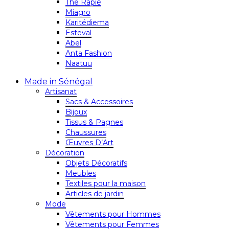
Thé Rapie
Miagro
Karitédiema
Esteval
Abel
Anta Fashion
Naatuu
Made in Sénégal
Artisanat
Sacs & Accessoires
Bijoux
Tissus & Pagnes
Chaussures
Œuvres D’Art
Décoration
Objets Décoratifs
Meubles
Textiles pour la maison
Articles de jardin
Mode
Vêtements pour Hommes
Vêtements pour Femmes