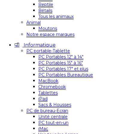
Reptile
Bétails
Tous les animaux
Animal
Moutons
Notre espace marques
Informatique
PC portable-Tablette
PC Portables 12″ à 14″
PC Portables 15″ à 16″
PC Portables 17″ et plus
PC Portables Bureautique
MacBook
Chromebook
Tablettes
iPad
Sacs & Housses
PC de bureau-Ecran
Unité centrale
PC tout-en-un
iMac