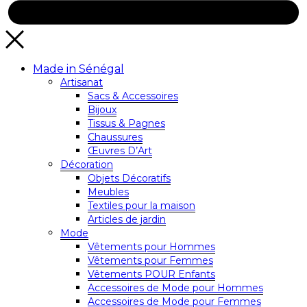
Made in Sénégal
Artisanat
Sacs & Accessoires
Bijoux
Tissus & Pagnes
Chaussures
Œuvres D’Art
Décoration
Objets Décoratifs
Meubles
Textiles pour la maison
Articles de jardin
Mode
Vêtements pour Hommes
Vêtements pour Femmes
Vêtements POUR Enfants
Accessoires de Mode pour Hommes
Accessoires de Mode pour Femmes