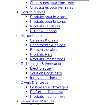
Chaussures pour Hommes
Chaussures pour Femmes
Beauté & soins
Produits pour le visage
Produits pour le corps
Produits capillaires
Huiles & Lotions
Alimentation
Céréales & grains
Condiments & épices
Boissons locales
Produits Frais
Produits Transformés
Technologie & Innovation
Électronique
Solutions logicielles
Innovations locales
Divers & Entretien
Lessives & Nettoyages
Parfums – Thiouraye
Produits Traditionnels
Sénégal en Marques