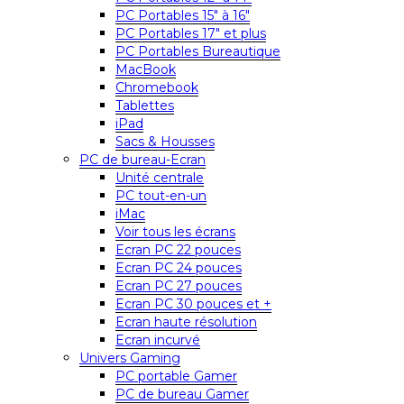
PC Portables 15″ à 16″
PC Portables 17″ et plus
PC Portables Bureautique
MacBook
Chromebook
Tablettes
iPad
Sacs & Housses
PC de bureau-Ecran
Unité centrale
PC tout-en-un
iMac
Voir tous les écrans
Ecran PC 22 pouces
Ecran PC 24 pouces
Ecran PC 27 pouces
Ecran PC 30 pouces et +
Ecran haute résolution
Ecran incurvé
Univers Gaming
PC portable Gamer
PC de bureau Gamer