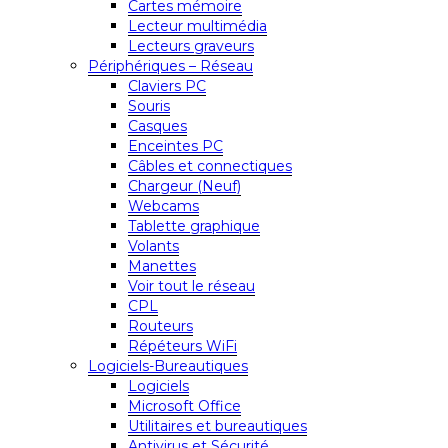
Cartes mémoire
Lecteur multimédia
Lecteurs graveurs
Périphériques – Réseau
Claviers PC
Souris
Casques
Enceintes PC
Câbles et connectiques
Chargeur (Neuf)
Webcams
Tablette graphique
Volants
Manettes
Voir tout le réseau
CPL
Routeurs
Répéteurs WiFi
Logiciels-Bureautiques
Logiciels
Microsoft Office
Utilitaires et bureautiques
Antivirus et Sécurité