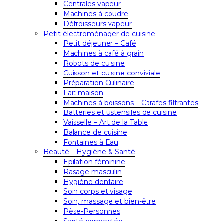
Centrales vapeur
Machines à coudre
Défroisseurs vapeur
Petit électroménager de cuisine
Petit déjeuner – Café
Machines à café à grain
Robots de cuisine
Cuisson et cuisine conviviale
Préparation Culinaire
Fait maison
Machines à boissons – Carafes filtrantes
Batteries et ustensiles de cuisine
Vaisselle – Art de la Table
Balance de cuisine
Fontaines à Eau
Beauté – Hygiène & Santé
Epilation féminine
Rasage masculin
Hygiène dentaire
Soin corps et visage
Soin, massage et bien-être
Pèse-Personnes