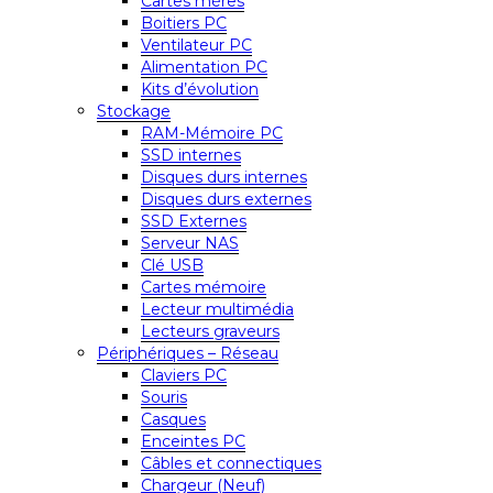
Cartes mères
Boitiers PC
Ventilateur PC
Alimentation PC
Kits d’évolution
Stockage
RAM-Mémoire PC
SSD internes
Disques durs internes
Disques durs externes
SSD Externes
Serveur NAS
Clé USB
Cartes mémoire
Lecteur multimédia
Lecteurs graveurs
Périphériques – Réseau
Claviers PC
Souris
Casques
Enceintes PC
Câbles et connectiques
Chargeur (Neuf)