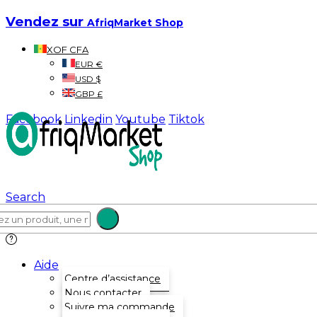
Vendez sur
AfriqMarket Shop
XOF CFA
EUR €
USD $
GBP £
Facebook
Linkedin
Youtube
Tiktok
Search
Aide
Centre d’assistance
Nous contacter
Suivre ma commande