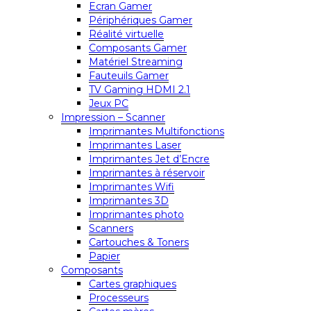
Ecran Gamer
Périphériques Gamer
Réalité virtuelle
Composants Gamer
Matériel Streaming
Fauteuils Gamer
TV Gaming HDMI 2.1
Jeux PC
Impression – Scanner
Imprimantes Multifonctions
Imprimantes Laser
Imprimantes Jet d’Encre
Imprimantes à réservoir
Imprimantes Wifi
Imprimantes 3D
Imprimantes photo
Scanners
Cartouches & Toners
Papier
Composants
Cartes graphiques
Processeurs