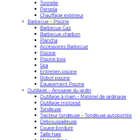
Tonnelle
Pergola
Chauffage extérieur
Barbecue – Piscine
Barbecue Gaz
Barbecue charbon
Plancha
Accessoires Barbecue
Piscine
Piscine bois
Spa
Entretien piscine
Robot piscine
Équipement Piscine
Outillage – Arrosage du jardin
Outillage à main – Matériel de jardinage
Outillage motorisé
Tondeuse
Tracteur tondeuse – Tondeuse autoportée
Débroussailleuse
Coupe-bordure
Taille-haie