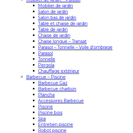
Mobilier de jardin
Salon de jardin
Salon bas de jardin
Table et chaise de jardin
Table de jardin
Chaise de jardin
Chaise longue – Transat
Parasol – Tonnelle – Voile d’ombrage
Parasol
Tonnelle
Pergola
Chauffage extérieur
Barbecue – Piscine
Barbecue Gaz
Barbecue charbon
Plancha
Accessoires Barbecue
Piscine
Piscine bois
Spa
Entretien piscine
Robot piscine