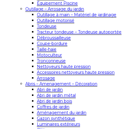
Équipement Piscine
Outillage – Arrosage du jardin
Outillage à main – Matériel de jardinage
Outillage motorisé
Tondeuse
Tracteur tondeuse – Tondeuse autoportée
Débroussailleuse
Coupe-bordure
Taille-haie
Motoculteur
Tronçonneuse
Nettoyeurs haute pression
Accessoires nettoyeurs haute pression
Arrosage
Abris – Amenagement – Décoration
Abri de jardin
Abri de jardin métal
Abri de jardin bois
Coffres de jardin
Aménagement du jardin
Gazon synthétique
Luminaires extérieurs