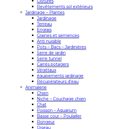
Clôtures
Revêtements sol extérieurs
Jardinage – Plantes
Jardinage
Terreau
Engrais
Graines et semences
Anti nuisible
Pots – Bacs – Jardinières
Serre de jardin
Serre tunnel
Carrés potagers
Végétaux
équipements jardinage
Récupérateurs d’eau
Animalerie
Chien
Niche – Couchage chien
Chat
Poisson – Aquarium
Basse cour – Poulailler
Rongeur
Oiseau