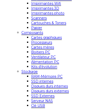
Imprimantes Wifi
Imprimantes 3D
Imprimantes photo
Scanners
Cartouches & Toners
Papier
Composants
Cartes graphiques
Processeurs
Cartes mères
Boitiers PC
Ventilateur PC
Alimentation PC
Kits d’évolution
Stockage
RAM-Mémoire PC
SSD internes
Disques durs internes
Disques durs externes
SSD Externes
Serveur NAS
Clé USB