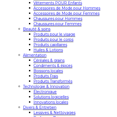
Vêtements POUR Enfants
Accessoires de Mode pour Hommes
Accessoires de Mode pour Femmes
Chaussures pour Hommes
Chaussures pour Femmes
Beauté & soins
Produits pour le visage
Produits pour le corps
Produits capillaires
Huiles & Lotions
Alimentation
Céréales & grains
Condiments & épices
Boissons locales
Produits Frais
Produits Transformés
Technologie & Innovation
Électronique
Solutions logicielles
Innovations locales
Divers & Entretien
Lessives & Nettoyages