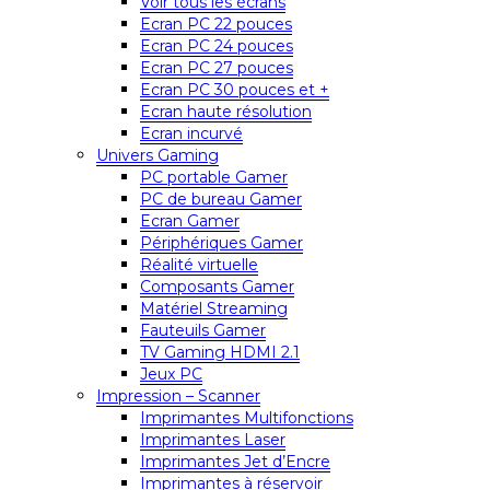
Voir tous les écrans
Ecran PC 22 pouces
Ecran PC 24 pouces
Ecran PC 27 pouces
Ecran PC 30 pouces et +
Ecran haute résolution
Ecran incurvé
Univers Gaming
PC portable Gamer
PC de bureau Gamer
Ecran Gamer
Périphériques Gamer
Réalité virtuelle
Composants Gamer
Matériel Streaming
Fauteuils Gamer
TV Gaming HDMI 2.1
Jeux PC
Impression – Scanner
Imprimantes Multifonctions
Imprimantes Laser
Imprimantes Jet d’Encre
Imprimantes à réservoir