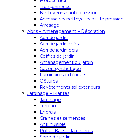
Motoculteur
Tronçonneuse
Nettoyeurs haute pression
Accessoires nettoyeurs haute pression
Arrosage
Abris – Amenagement – Décoration
Abri de jardin
Abri de jardin métal
Abri de jardin bois
Coffres de jardin
Aménagement du jardin
Gazon synthétique
Luminaires extérieurs
Clôtures
Revêtements sol extérieurs
Jardinage – Plantes
Jardinage
Terreau
Engrais
Graines et semences
Anti nuisible
Pots – Bacs – Jardinières
Serre de jardin