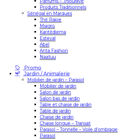
Parfums – Thiouraye
Produits Traditionnels
Sénégal en Marques
Thé Rapie
Miagro
Karitédiema
Esteval
Abel
Anta Fashion
Naatuu
Promo
Jardin / Animalerie
Mobilier de jardin – Parasol
Mobilier de jardin
Salon de jardin
Salon bas de jardin
Table et chaise de jardin
Table de jardin
Chaise de jardin
Chaise longue – Transat
Parasol – Tonnelle – Voile d’ombrage
Parasol