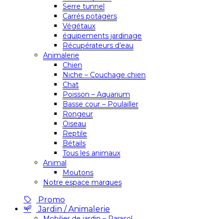
Serre tunnel
Carrés potagers
Végétaux
équipements jardinage
Récupérateurs d’eau
Animalerie
Chien
Niche – Couchage chien
Chat
Poisson – Aquarium
Basse cour – Poulailler
Rongeur
Oiseau
Reptile
Bétails
Tous les animaux
Animal
Moutons
Notre espace marques
Promo
Jardin / Animalerie
Mobilier de jardin – Parasol