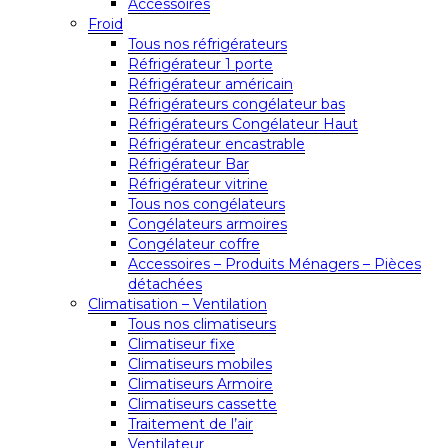
Accessoires
Froid
Tous nos réfrigérateurs
Réfrigérateur 1 porte
Réfrigérateur américain
Réfrigérateurs congélateur bas
Réfrigérateurs Congélateur Haut
Réfrigérateur encastrable
Réfrigérateur Bar
Réfrigérateur vitrine
Tous nos congélateurs
Congélateurs armoires
Congélateur coffre
Accessoires – Produits Ménagers – Pièces
détachées
Climatisation – Ventilation
Tous nos climatiseurs
Climatiseur fixe
Climatiseurs mobiles
Climatiseurs Armoire
Climatiseurs cassette
Traitement de l’air
Ventilateur