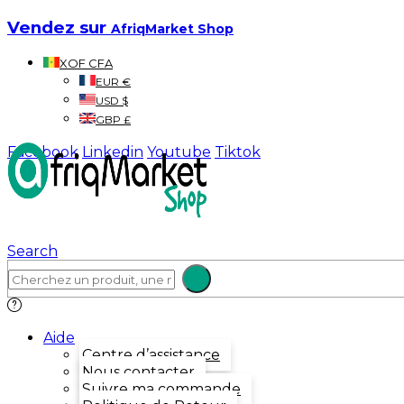
Vendez sur
AfriqMarket Shop
XOF CFA
EUR €
USD $
GBP £
Facebook
Linkedin
Youtube
Tiktok
Search
Aide
Centre d’assistance
Nous contacter
Suivre ma commande