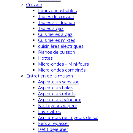
Cuisson
Fours encastrables
Tables de cuisson
Tables à induction
Tables à gaz
Cuisinières à gaz
Cuisinières mixtes
cuisinières électriques
Pianos de cuisson
Hottes
Micro-ondes – Mini-fours
Micro-ondes combinés
Entretien de la maison
Aspirateurs sans sac
Aspirateurs balais
Aspirateurs robots
Aspirateurs traîneaux
Nettoyeurs vapeur
Lave-vitres
Aspirateurs nettoyeurs de sol
Fers à repasser
Petit déjeuner