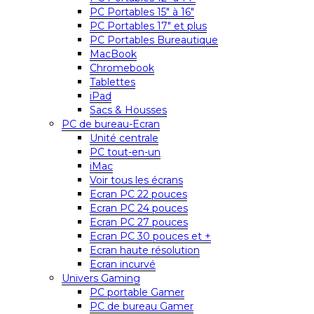
PC Portables 15″ à 16″
PC Portables 17″ et plus
PC Portables Bureautique
MacBook
Chromebook
Tablettes
iPad
Sacs & Housses
PC de bureau-Ecran
Unité centrale
PC tout-en-un
iMac
Voir tous les écrans
Ecran PC 22 pouces
Ecran PC 24 pouces
Ecran PC 27 pouces
Ecran PC 30 pouces et +
Ecran haute résolution
Ecran incurvé
Univers Gaming
PC portable Gamer
PC de bureau Gamer