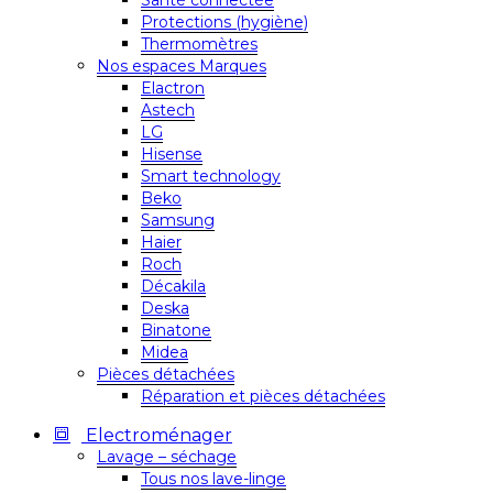
Santé connectée
Protections (hygiène)
Thermomètres
Nos espaces Marques
Elactron
Astech
LG
Hisense
Smart technology
Beko
Samsung
Haier
Roch
Décakila
Deska
Binatone
Midea
Pièces détachées
Réparation et pièces détachées
Electroménager
Lavage – séchage
Tous nos lave-linge