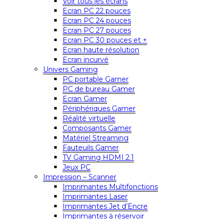
Voir tous les écrans
Ecran PC 22 pouces
Ecran PC 24 pouces
Ecran PC 27 pouces
Ecran PC 30 pouces et +
Ecran haute résolution
Ecran incurvé
Univers Gaming
PC portable Gamer
PC de bureau Gamer
Ecran Gamer
Périphériques Gamer
Réalité virtuelle
Composants Gamer
Matériel Streaming
Fauteuils Gamer
TV Gaming HDMI 2.1
Jeux PC
Impression – Scanner
Imprimantes Multifonctions
Imprimantes Laser
Imprimantes Jet d’Encre
Imprimantes à réservoir