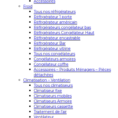
Accessoires
Froid
Tous nos réfrigérateurs
Réfrigérateur 1 porte
Réfrigérateur américain
Réfrigérateurs congélateur bas
Réfrigérateurs Congélateur Haut
Réfrigérateur encastrable
Réfrigérateur Bar
Réfrigérateur vitrine
Tous nos congélateurs
Congélateurs armoires
Congélateur coffre
Accessoires – Produits Ménagers – Pièces
détachées
Climatisation – Ventilation
Tous nos climatiseurs
Climatiseur fixe
Climatiseurs mobiles
Climatiseurs Armoire
Climatiseurs cassette
Traitement de l’air
Ventilateur