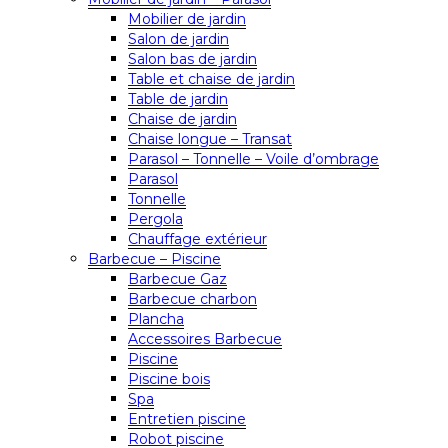
Mobilier de jardin
Salon de jardin
Salon bas de jardin
Table et chaise de jardin
Table de jardin
Chaise de jardin
Chaise longue – Transat
Parasol – Tonnelle – Voile d’ombrage
Parasol
Tonnelle
Pergola
Chauffage extérieur
Barbecue – Piscine
Barbecue Gaz
Barbecue charbon
Plancha
Accessoires Barbecue
Piscine
Piscine bois
Spa
Entretien piscine
Robot piscine