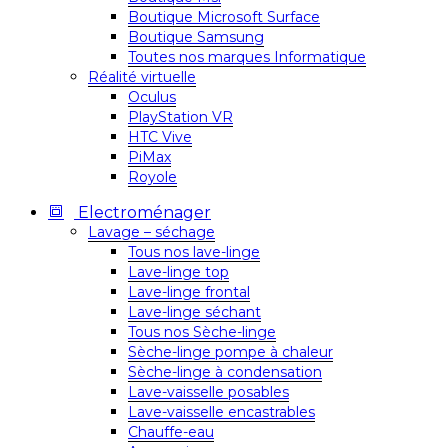
Boutique Microsoft Surface
Boutique Samsung
Toutes nos marques Informatique
Réalité virtuelle
Oculus
PlayStation VR
HTC Vive
PiMax
Royole
Electroménager
Lavage – séchage
Tous nos lave-linge
Lave-linge top
Lave-linge frontal
Lave-linge séchant
Tous nos Sèche-linge
Sèche-linge pompe à chaleur
Sèche-linge à condensation
Lave-vaisselle posables
Lave-vaisselle encastrables
Chauffe-eau