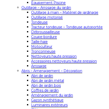
Équipement Piscine
Outillage – Arrosage du jardin
Outillage à main – Matériel de jardinage
Outillage motorisé
Tondeuse
Tracteur tondeuse – Tondeuse autoportée
Débroussailleuse
Coupe-bordure
Taille-haie
Motoculteur
Tronçonneuse
Nettoyeurs haute pression
Accessoires nettoyeurs haute pression
Arrosage
Abris – Amenagement – Décoration
Abri de jardin
Abri de jardin métal
Abri de jardin bois
Coffres de jardin
Aménagement du jardin
Gazon synthétique
Luminaires extérieurs