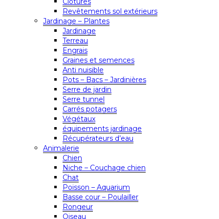
Clôtures
Revêtements sol extérieurs
Jardinage – Plantes
Jardinage
Terreau
Engrais
Graines et semences
Anti nuisible
Pots – Bacs – Jardinières
Serre de jardin
Serre tunnel
Carrés potagers
Végétaux
équipements jardinage
Récupérateurs d’eau
Animalerie
Chien
Niche – Couchage chien
Chat
Poisson – Aquarium
Basse cour – Poulailler
Rongeur
Oiseau