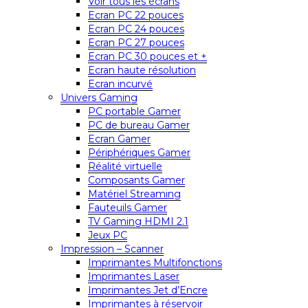
Voir tous les écrans
Ecran PC 22 pouces
Ecran PC 24 pouces
Ecran PC 27 pouces
Ecran PC 30 pouces et +
Ecran haute résolution
Ecran incurvé
Univers Gaming
PC portable Gamer
PC de bureau Gamer
Ecran Gamer
Périphériques Gamer
Réalité virtuelle
Composants Gamer
Matériel Streaming
Fauteuils Gamer
TV Gaming HDMI 2.1
Jeux PC
Impression – Scanner
Imprimantes Multifonctions
Imprimantes Laser
Imprimantes Jet d’Encre
Imprimantes à réservoir