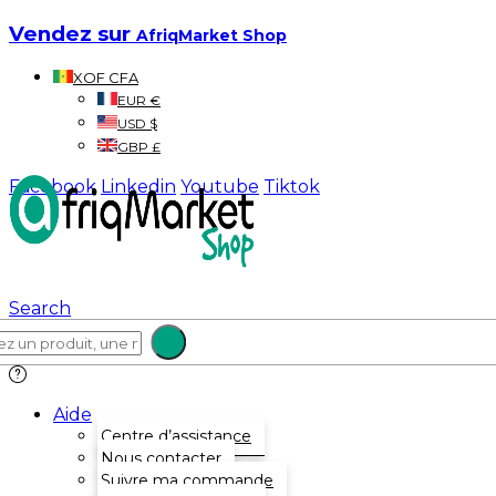
Vendez sur
AfriqMarket Shop
XOF CFA
EUR €
USD $
GBP £
Facebook
Linkedin
Youtube
Tiktok
Search
Aide
Centre d’assistance
Nous contacter
Suivre ma commande