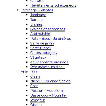
Clôtures
Revêtements sol extérieurs
Jardinage – Plantes
Jardinage
Terreau
Engrais
Graines et semences
Anti nuisible
Pots – Bacs – Jardinières
Serre de jardin
Serre tunnel
Carrés potagers
Végétaux
équipements jardinage
Récupérateurs d’eau
Animalerie
Chien
Niche – Couchage chien
Chat
Poisson – Aquarium
Basse cour – Poulailler
Rongeur
Oiseau