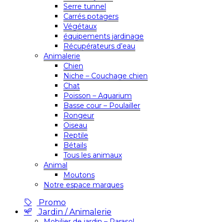
Serre tunnel
Carrés potagers
Végétaux
équipements jardinage
Récupérateurs d’eau
Animalerie
Chien
Niche – Couchage chien
Chat
Poisson – Aquarium
Basse cour – Poulailler
Rongeur
Oiseau
Reptile
Bétails
Tous les animaux
Animal
Moutons
Notre espace marques
Promo
Jardin / Animalerie
Mobilier de jardin – Parasol