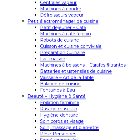
Centrales vapeur
Machines à coudre
Défroisseurs vapeur
Petit électroménager de cuisine
Petit déjeuner – Café
Machines à café à grain
Robots de cuisine
Cuisson et cuisine conviviale
Préparation Culinaire
Fait maison
Machines à boissons – Carafes filtrantes
Batteries et ustensiles de cuisine
Vaisselle – Art de la Table
Balance de cuisine
Fontaines à Eau
Beauté – Hygiène & Santé
Epilation féminine
Rasage masculin
Hygiène dentaire
Soin corps et visage
Soin, massage et bien-être
Pèse-Personnes