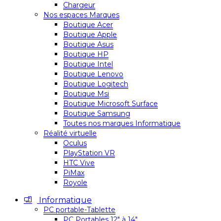
Chargeur
Nos espaces Marques
Boutique Acer
Boutique Apple
Boutique Asus
Boutique HP
Boutique Intel
Boutique Lenovo
Boutique Logitech
Boutique Msi
Boutique Microsoft Surface
Boutique Samsung
Toutes nos marques Informatique
Réalité virtuelle
Oculus
PlayStation VR
HTC Vive
PiMax
Royole
Informatique
PC portable-Tablette
PC Portables 12″ à 14″