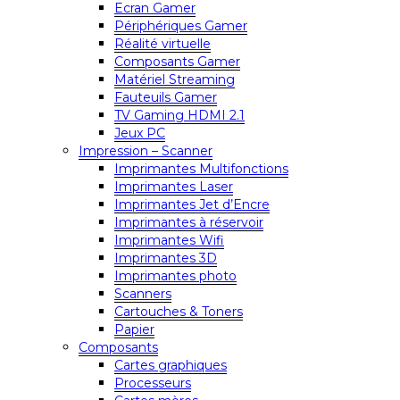
Ecran Gamer
Périphériques Gamer
Réalité virtuelle
Composants Gamer
Matériel Streaming
Fauteuils Gamer
TV Gaming HDMI 2.1
Jeux PC
Impression – Scanner
Imprimantes Multifonctions
Imprimantes Laser
Imprimantes Jet d’Encre
Imprimantes à réservoir
Imprimantes Wifi
Imprimantes 3D
Imprimantes photo
Scanners
Cartouches & Toners
Papier
Composants
Cartes graphiques
Processeurs