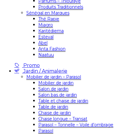
Parfums – Thiouraye
Produits Traditionnels
Sénégal en Marques
Thé Rapie
Miagro
Karitédiema
Esteval
Abel
Anta Fashion
Naatuu
Promo
Jardin / Animalerie
Mobilier de jardin – Parasol
Mobilier de jardin
Salon de jardin
Salon bas de jardin
Table et chaise de jardin
Table de jardin
Chaise de jardin
Chaise longue – Transat
Parasol – Tonnelle – Voile d’ombrage
Parasol