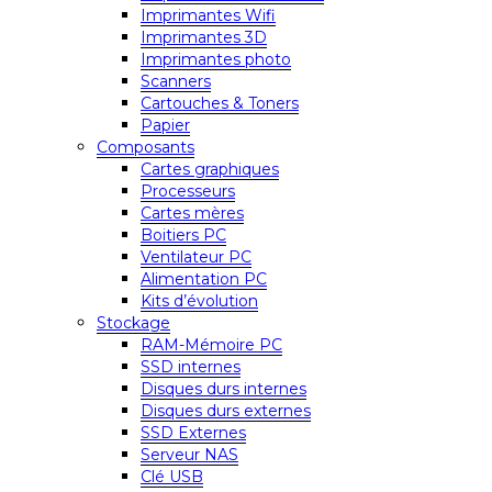
Imprimantes Wifi
Imprimantes 3D
Imprimantes photo
Scanners
Cartouches & Toners
Papier
Composants
Cartes graphiques
Processeurs
Cartes mères
Boitiers PC
Ventilateur PC
Alimentation PC
Kits d’évolution
Stockage
RAM-Mémoire PC
SSD internes
Disques durs internes
Disques durs externes
SSD Externes
Serveur NAS
Clé USB