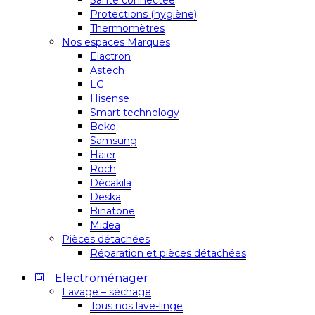
Santé connectée
Protections (hygiène)
Thermomètres
Nos espaces Marques
Elactron
Astech
LG
Hisense
Smart technology
Beko
Samsung
Haier
Roch
Décakila
Deska
Binatone
Midea
Pièces détachées
Réparation et pièces détachées
Electroménager
Lavage – séchage
Tous nos lave-linge