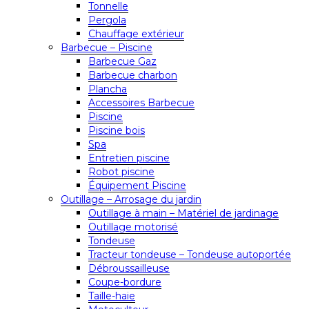
Tonnelle
Pergola
Chauffage extérieur
Barbecue – Piscine
Barbecue Gaz
Barbecue charbon
Plancha
Accessoires Barbecue
Piscine
Piscine bois
Spa
Entretien piscine
Robot piscine
Équipement Piscine
Outillage – Arrosage du jardin
Outillage à main – Matériel de jardinage
Outillage motorisé
Tondeuse
Tracteur tondeuse – Tondeuse autoportée
Débroussailleuse
Coupe-bordure
Taille-haie