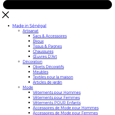
Made in Sénégal
Artisanat
Sacs & Accessoires
Bijoux
Tissus & Pagnes
Chaussures
Œuvres D’Art
Décoration
Objets Décoratifs
Meubles
Textiles pour la maison
Articles de jardin
Mode
Vêtements pour Hommes
Vêtements pour Femmes
Vêtements POUR Enfants
Accessoires de Mode pour Hommes
Accessoires de Mode pour Femmes