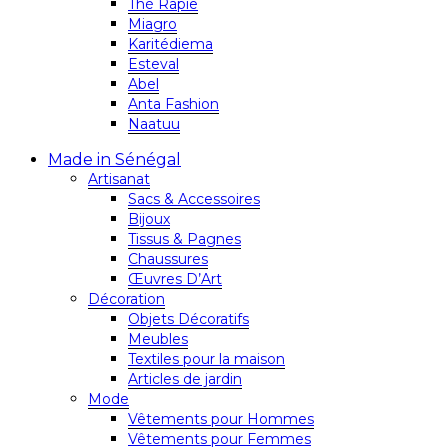
Thé Rapie
Miagro
Karitédiema
Esteval
Abel
Anta Fashion
Naatuu
Made in Sénégal
Artisanat
Sacs & Accessoires
Bijoux
Tissus & Pagnes
Chaussures
Œuvres D’Art
Décoration
Objets Décoratifs
Meubles
Textiles pour la maison
Articles de jardin
Mode
Vêtements pour Hommes
Vêtements pour Femmes