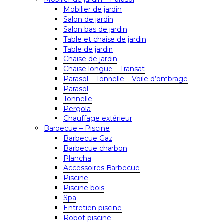
Mobilier de jardin
Salon de jardin
Salon bas de jardin
Table et chaise de jardin
Table de jardin
Chaise de jardin
Chaise longue – Transat
Parasol – Tonnelle – Voile d’ombrage
Parasol
Tonnelle
Pergola
Chauffage extérieur
Barbecue – Piscine
Barbecue Gaz
Barbecue charbon
Plancha
Accessoires Barbecue
Piscine
Piscine bois
Spa
Entretien piscine
Robot piscine