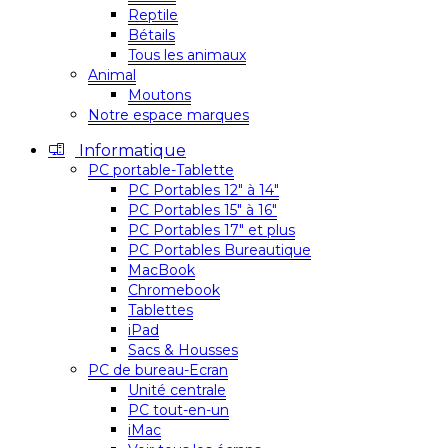
Reptile
Bétails
Tous les animaux
Animal
Moutons
Notre espace marques
Informatique
PC portable-Tablette
PC Portables 12″ à 14″
PC Portables 15″ à 16″
PC Portables 17″ et plus
PC Portables Bureautique
MacBook
Chromebook
Tablettes
iPad
Sacs & Housses
PC de bureau-Ecran
Unité centrale
PC tout-en-un
iMac