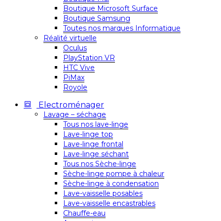
Boutique Microsoft Surface
Boutique Samsung
Toutes nos marques Informatique
Réalité virtuelle
Oculus
PlayStation VR
HTC Vive
PiMax
Royole
Electroménager
Lavage – séchage
Tous nos lave-linge
Lave-linge top
Lave-linge frontal
Lave-linge séchant
Tous nos Sèche-linge
Sèche-linge pompe à chaleur
Sèche-linge à condensation
Lave-vaisselle posables
Lave-vaisselle encastrables
Chauffe-eau