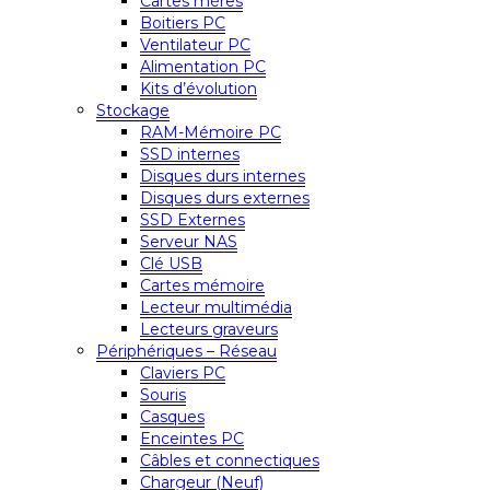
Cartes mères
Boitiers PC
Ventilateur PC
Alimentation PC
Kits d’évolution
Stockage
RAM-Mémoire PC
SSD internes
Disques durs internes
Disques durs externes
SSD Externes
Serveur NAS
Clé USB
Cartes mémoire
Lecteur multimédia
Lecteurs graveurs
Périphériques – Réseau
Claviers PC
Souris
Casques
Enceintes PC
Câbles et connectiques
Chargeur (Neuf)