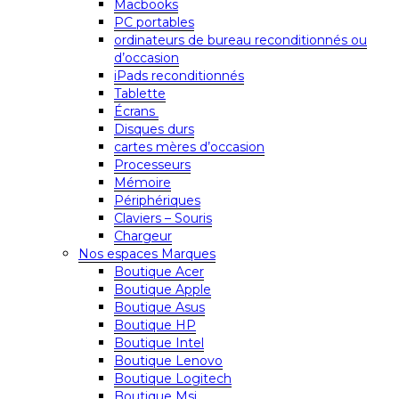
Macbooks
PC portables
ordinateurs de bureau reconditionnés ou
d’occasion
iPads reconditionnés
Tablette
Écrans
Disques durs
cartes mères d’occasion
Processeurs
Mémoire
Périphériques
Claviers – Souris
Chargeur
Nos espaces Marques
Boutique Acer
Boutique Apple
Boutique Asus
Boutique HP
Boutique Intel
Boutique Lenovo
Boutique Logitech
Boutique Msi