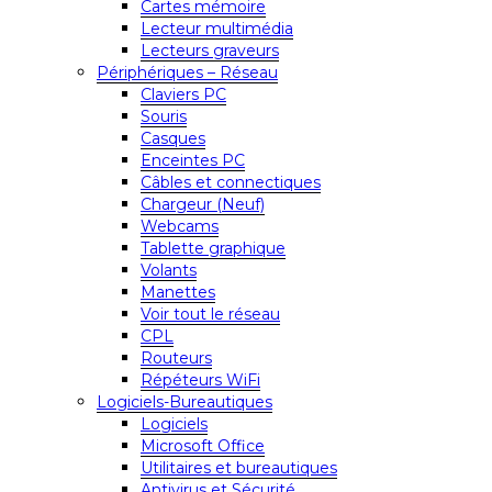
Cartes mémoire
Lecteur multimédia
Lecteurs graveurs
Périphériques – Réseau
Claviers PC
Souris
Casques
Enceintes PC
Câbles et connectiques
Chargeur (Neuf)
Webcams
Tablette graphique
Volants
Manettes
Voir tout le réseau
CPL
Routeurs
Répéteurs WiFi
Logiciels-Bureautiques
Logiciels
Microsoft Office
Utilitaires et bureautiques
Antivirus et Sécurité