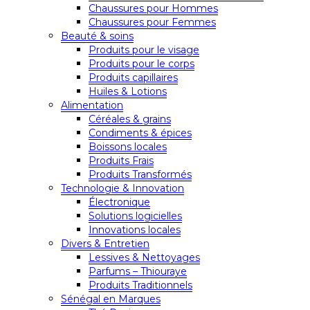
Chaussures pour Hommes
Chaussures pour Femmes
Beauté & soins
Produits pour le visage
Produits pour le corps
Produits capillaires
Huiles & Lotions
Alimentation
Céréales & grains
Condiments & épices
Boissons locales
Produits Frais
Produits Transformés
Technologie & Innovation
Électronique
Solutions logicielles
Innovations locales
Divers & Entretien
Lessives & Nettoyages
Parfums – Thiouraye
Produits Traditionnels
Sénégal en Marques