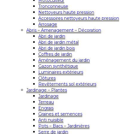
Motoculteur
Tronçonneuse
Nettoyeurs haute pression
Accessoires nettoyeurs haute pression
Arrosage
Abris – Amenagement – Décoration
Abri de jardin
Abri de jardin métal
Abri de jardin bois
Coffres de jardin
Aménagement du jardin
Gazon synthétique
Luminaires extérieurs
Clôtures
Revêtements sol extérieurs
Jardinage – Plantes
Jardinage
Terreau
Engrais
Graines et semences
Anti nuisible
Pots – Bacs – Jardinières
Serre de jardin