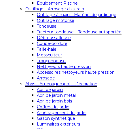
Équipement Piscine
Outillage – Arrosage du jardin
Outillage à main – Matériel de jardinage
Outillage motorisé
Tondeuse
Tracteur tondeuse – Tondeuse autoportée
Débroussailleuse
Coupe-bordure
Taille-haie
Motoculteur
Tronçonneuse
Nettoyeurs haute pression
Accessoires nettoyeurs haute pression
Arrosage
Abris – Amenagement – Décoration
Abri de jardin
Abri de jardin métal
Abri de jardin bois
Coffres de jardin
Aménagement du jardin
Gazon synthétique
Luminaires extérieurs