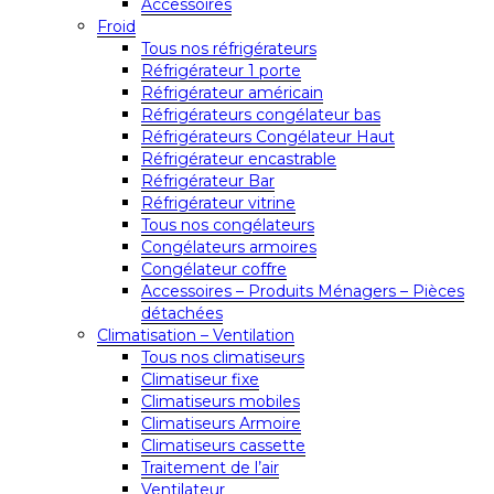
Accessoires
Froid
Tous nos réfrigérateurs
Réfrigérateur 1 porte
Réfrigérateur américain
Réfrigérateurs congélateur bas
Réfrigérateurs Congélateur Haut
Réfrigérateur encastrable
Réfrigérateur Bar
Réfrigérateur vitrine
Tous nos congélateurs
Congélateurs armoires
Congélateur coffre
Accessoires – Produits Ménagers – Pièces
détachées
Climatisation – Ventilation
Tous nos climatiseurs
Climatiseur fixe
Climatiseurs mobiles
Climatiseurs Armoire
Climatiseurs cassette
Traitement de l’air
Ventilateur