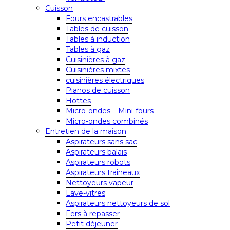
Cuisson
Fours encastrables
Tables de cuisson
Tables à induction
Tables à gaz
Cuisinières à gaz
Cuisinières mixtes
cuisinières électriques
Pianos de cuisson
Hottes
Micro-ondes – Mini-fours
Micro-ondes combinés
Entretien de la maison
Aspirateurs sans sac
Aspirateurs balais
Aspirateurs robots
Aspirateurs traîneaux
Nettoyeurs vapeur
Lave-vitres
Aspirateurs nettoyeurs de sol
Fers à repasser
Petit déjeuner