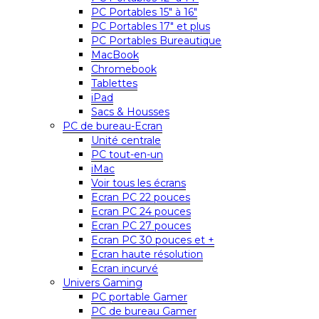
PC Portables 15″ à 16″
PC Portables 17″ et plus
PC Portables Bureautique
MacBook
Chromebook
Tablettes
iPad
Sacs & Housses
PC de bureau-Ecran
Unité centrale
PC tout-en-un
iMac
Voir tous les écrans
Ecran PC 22 pouces
Ecran PC 24 pouces
Ecran PC 27 pouces
Ecran PC 30 pouces et +
Ecran haute résolution
Ecran incurvé
Univers Gaming
PC portable Gamer
PC de bureau Gamer