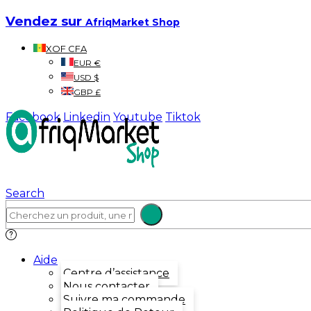
Vendez sur
AfriqMarket Shop
XOF CFA
EUR €
USD $
GBP £
Facebook
Linkedin
Youtube
Tiktok
Search
Aide
Centre d’assistance
Nous contacter
Suivre ma commande