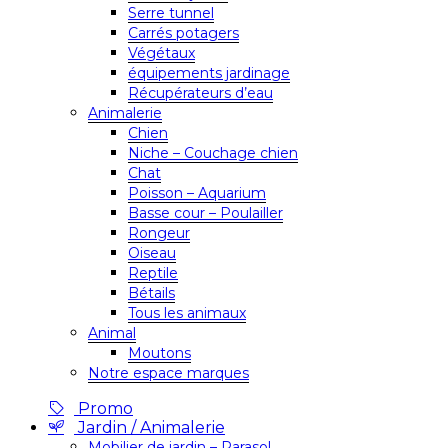
Serre tunnel
Carrés potagers
Végétaux
équipements jardinage
Récupérateurs d’eau
Animalerie
Chien
Niche – Couchage chien
Chat
Poisson – Aquarium
Basse cour – Poulailler
Rongeur
Oiseau
Reptile
Bétails
Tous les animaux
Animal
Moutons
Notre espace marques
Promo
Jardin / Animalerie
Mobilier de jardin – Parasol