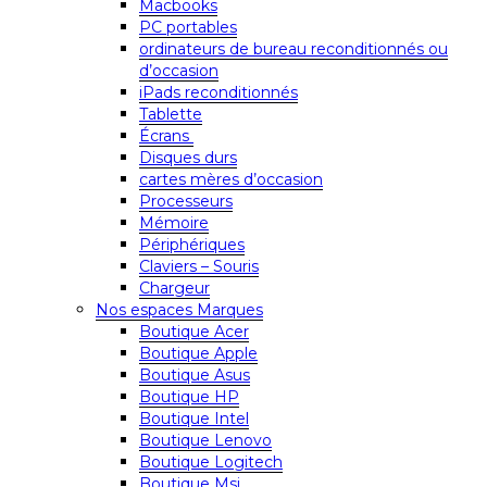
Macbooks
PC portables
ordinateurs de bureau reconditionnés ou
d’occasion
iPads reconditionnés
Tablette
Écrans
Disques durs
cartes mères d’occasion
Processeurs
Mémoire
Périphériques
Claviers – Souris
Chargeur
Nos espaces Marques
Boutique Acer
Boutique Apple
Boutique Asus
Boutique HP
Boutique Intel
Boutique Lenovo
Boutique Logitech
Boutique Msi