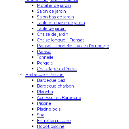
Mobilier de jardin
Salon de jardin
Salon bas de jardin
Table et chaise de jardin
Table de jardin
Chaise de jardin
Chaise longue – Transat
Parasol – Tonnelle – Voile d’ombrage
Parasol
Tonnelle
Pergola
Chauffage extérieur
Barbecue – Piscine
Barbecue Gaz
Barbecue charbon
Plancha
Accessoires Barbecue
Piscine
Piscine bois
Spa
Entretien piscine
Robot piscine