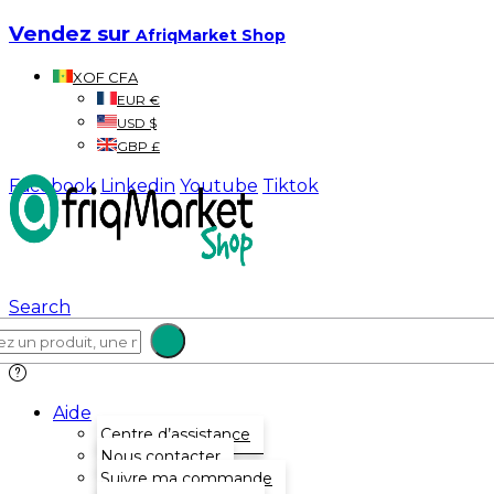
Vendez sur
AfriqMarket Shop
XOF CFA
EUR €
USD $
GBP £
Facebook
Linkedin
Youtube
Tiktok
Search
Aide
Centre d’assistance
Nous contacter
Suivre ma commande