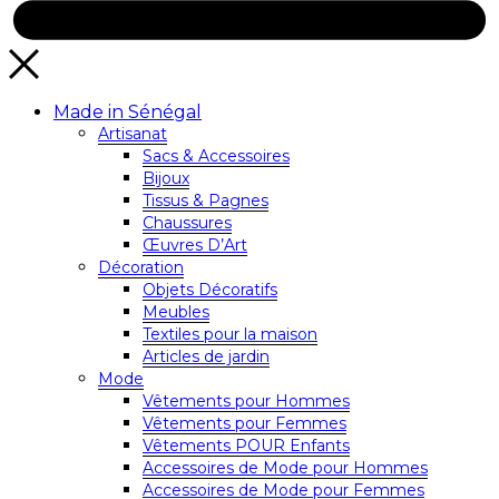
Made in Sénégal
Artisanat
Sacs & Accessoires
Bijoux
Tissus & Pagnes
Chaussures
Œuvres D’Art
Décoration
Objets Décoratifs
Meubles
Textiles pour la maison
Articles de jardin
Mode
Vêtements pour Hommes
Vêtements pour Femmes
Vêtements POUR Enfants
Accessoires de Mode pour Hommes
Accessoires de Mode pour Femmes