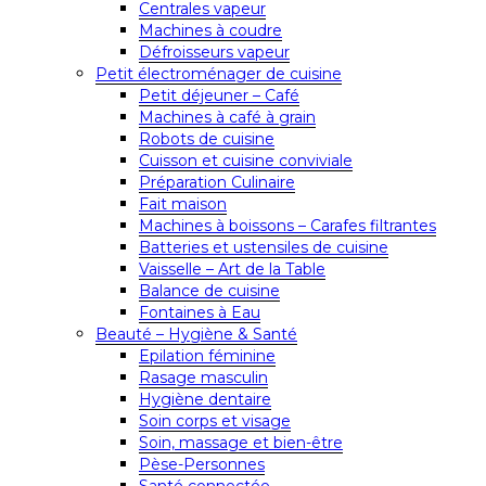
Centrales vapeur
Machines à coudre
Défroisseurs vapeur
Petit électroménager de cuisine
Petit déjeuner – Café
Machines à café à grain
Robots de cuisine
Cuisson et cuisine conviviale
Préparation Culinaire
Fait maison
Machines à boissons – Carafes filtrantes
Batteries et ustensiles de cuisine
Vaisselle – Art de la Table
Balance de cuisine
Fontaines à Eau
Beauté – Hygiène & Santé
Epilation féminine
Rasage masculin
Hygiène dentaire
Soin corps et visage
Soin, massage et bien-être
Pèse-Personnes