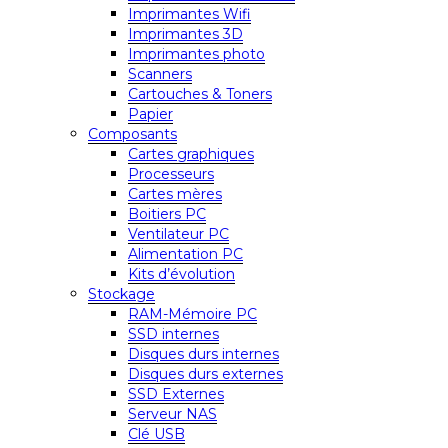
Imprimantes Wifi
Imprimantes 3D
Imprimantes photo
Scanners
Cartouches & Toners
Papier
Composants
Cartes graphiques
Processeurs
Cartes mères
Boitiers PC
Ventilateur PC
Alimentation PC
Kits d’évolution
Stockage
RAM-Mémoire PC
SSD internes
Disques durs internes
Disques durs externes
SSD Externes
Serveur NAS
Clé USB