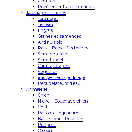
Clôtures
Revêtements sol extérieurs
Jardinage – Plantes
Jardinage
Terreau
Engrais
Graines et semences
Anti nuisible
Pots – Bacs – Jardinières
Serre de jardin
Serre tunnel
Carrés potagers
Végétaux
équipements jardinage
Récupérateurs d’eau
Animalerie
Chien
Niche – Couchage chien
Chat
Poisson – Aquarium
Basse cour – Poulailler
Rongeur
Oiseau