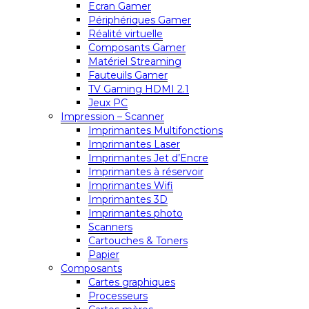
Ecran Gamer
Périphériques Gamer
Réalité virtuelle
Composants Gamer
Matériel Streaming
Fauteuils Gamer
TV Gaming HDMI 2.1
Jeux PC
Impression – Scanner
Imprimantes Multifonctions
Imprimantes Laser
Imprimantes Jet d’Encre
Imprimantes à réservoir
Imprimantes Wifi
Imprimantes 3D
Imprimantes photo
Scanners
Cartouches & Toners
Papier
Composants
Cartes graphiques
Processeurs