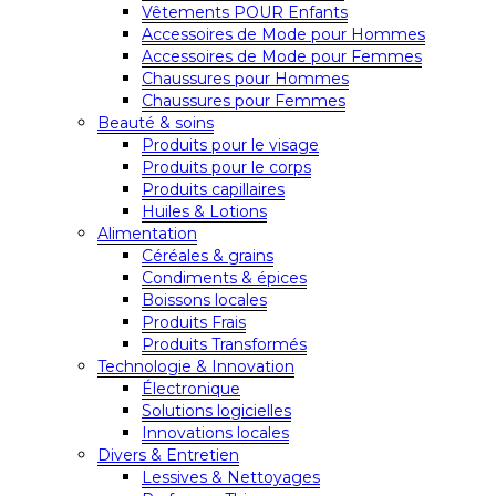
Vêtements POUR Enfants
Accessoires de Mode pour Hommes
Accessoires de Mode pour Femmes
Chaussures pour Hommes
Chaussures pour Femmes
Beauté & soins
Produits pour le visage
Produits pour le corps
Produits capillaires
Huiles & Lotions
Alimentation
Céréales & grains
Condiments & épices
Boissons locales
Produits Frais
Produits Transformés
Technologie & Innovation
Électronique
Solutions logicielles
Innovations locales
Divers & Entretien
Lessives & Nettoyages