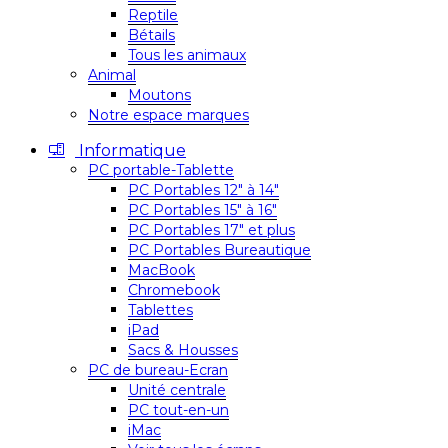
Reptile
Bétails
Tous les animaux
Animal
Moutons
Notre espace marques
Informatique
PC portable-Tablette
PC Portables 12″ à 14″
PC Portables 15″ à 16″
PC Portables 17″ et plus
PC Portables Bureautique
MacBook
Chromebook
Tablettes
iPad
Sacs & Housses
PC de bureau-Ecran
Unité centrale
PC tout-en-un
iMac