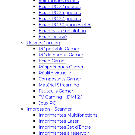
Voir tous les écrans
Ecran PC 22 pouces
Ecran PC 24 pouces
Ecran PC 27 pouces
Ecran PC 30 pouces et +
Ecran haute résolution
Ecran incurvé
Univers Gaming
PC portable Gamer
PC de bureau Gamer
Ecran Gamer
Périphériques Gamer
Réalité virtuelle
Composants Gamer
Matériel Streaming
Fauteuils Gamer
TV Gaming HDMI 2.1
Jeux PC
Impression – Scanner
Imprimantes Multifonctions
Imprimantes Laser
Imprimantes Jet d’Encre
Imprimantes à réservoir