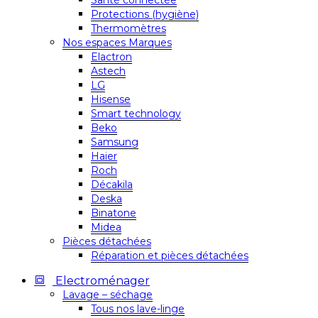
Santé connectée
Protections (hygiène)
Thermomètres
Nos espaces Marques
Elactron
Astech
LG
Hisense
Smart technology
Beko
Samsung
Haier
Roch
Décakila
Deska
Binatone
Midea
Pièces détachées
Réparation et pièces détachées
Electroménager
Lavage – séchage
Tous nos lave-linge