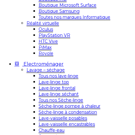
Boutique Microsoft Surface
Boutique Samsung
Toutes nos marques Informatique
Réalité virtuelle
Oculus
PlayStation VR
HTC Vive
PiMax
Royole
Electroménager
Lavage – séchage
Tous nos lave-linge
Lave-linge top
Lave-linge frontal
Lave-linge séchant
Tous nos Sèche-linge
Sèche-linge pompe à chaleur
Sèche-linge à condensation
Lave-vaisselle posables
Lave-vaisselle encastrables
Chauffe-eau