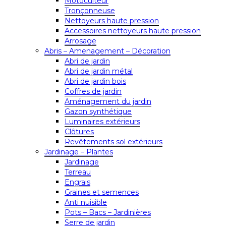
Motoculteur
Tronçonneuse
Nettoyeurs haute pression
Accessoires nettoyeurs haute pression
Arrosage
Abris – Amenagement – Décoration
Abri de jardin
Abri de jardin métal
Abri de jardin bois
Coffres de jardin
Aménagement du jardin
Gazon synthétique
Luminaires extérieurs
Clôtures
Revêtements sol extérieurs
Jardinage – Plantes
Jardinage
Terreau
Engrais
Graines et semences
Anti nuisible
Pots – Bacs – Jardinières
Serre de jardin