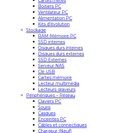
Cartes mères
Boitiers PC
Ventilateur PC
Alimentation PC
Kits d’évolution
Stockage
RAM-Mémoire PC
SSD internes
Disques durs internes
Disques durs externes
SSD Externes
Serveur NAS
Clé USB
Cartes mémoire
Lecteur multimédia
Lecteurs graveurs
Périphériques – Réseau
Claviers PC
Souris
Casques
Enceintes PC
Câbles et connectiques
Chargeur (Neuf)