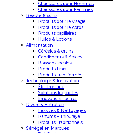
Chaussures pour Hommes
Chaussures pour Femmes
Beauté & soins
Produits pour le visage
Produits pour le corps
Produits capillaires
Huiles & Lotions
Alimentation
Céréales & grains
Condiments & épices
Boissons locales
Produits Frais
Produits Transformés
Technologie & Innovation
Électronique
Solutions logicielles
Innovations locales
Divers & Entretien
Lessives & Nettoyages
Parfums – Thiouraye
Produits Traditionnels
Sénégal en Marques