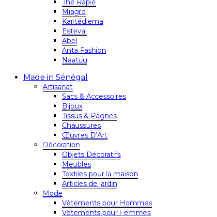
Thé Rapie
Miagro
Karitédiema
Esteval
Abel
Anta Fashion
Naatuu
Made in Sénégal
Artisanat
Sacs & Accessoires
Bijoux
Tissus & Pagnes
Chaussures
Œuvres D’Art
Décoration
Objets Décoratifs
Meubles
Textiles pour la maison
Articles de jardin
Mode
Vêtements pour Hommes
Vêtements pour Femmes