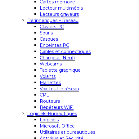
Cartes mémoire
Lecteur multimédia
Lecteurs graveurs
Périphériques – Réseau
Claviers PC
Souris
Casques
Enceintes PC
Câbles et connectiques
Chargeur (Neuf)
Webcams
Tablette graphique
Volants
Manettes
Voir tout le réseau
CPL
Routeurs
Répéteurs WiFi
Logiciels-Bureautiques
Logiciels
Microsoft Office
Utilitaires et bureautiques
Antivirus et Sécurité