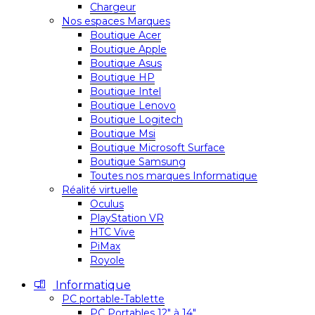
Chargeur
Nos espaces Marques
Boutique Acer
Boutique Apple
Boutique Asus
Boutique HP
Boutique Intel
Boutique Lenovo
Boutique Logitech
Boutique Msi
Boutique Microsoft Surface
Boutique Samsung
Toutes nos marques Informatique
Réalité virtuelle
Oculus
PlayStation VR
HTC Vive
PiMax
Royole
Informatique
PC portable-Tablette
PC Portables 12″ à 14″