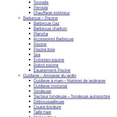
Tonnelle
Pergola
Chauffage extérieur
Barbecue – Piscine
Barbecue Gaz
Barbecue charbon
Plancha
Accessoires Barbecue
Piscine
Piscine bois
Spa
Entretien piscine
Robot piscine
Équipement Piscine
Outillage – Arrosage du jardin
Outillage à main – Matériel de jardinage
Outillage motorisé
Tondeuse
Tracteur tondeuse – Tondeuse autoportée
Débroussailleuse
Coupe-bordure
Taille-haie