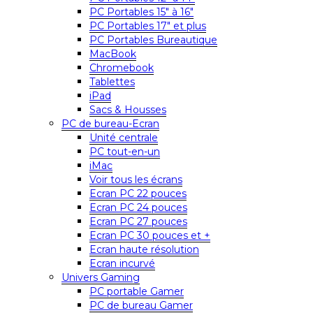
PC Portables 15″ à 16″
PC Portables 17″ et plus
PC Portables Bureautique
MacBook
Chromebook
Tablettes
iPad
Sacs & Housses
PC de bureau-Ecran
Unité centrale
PC tout-en-un
iMac
Voir tous les écrans
Ecran PC 22 pouces
Ecran PC 24 pouces
Ecran PC 27 pouces
Ecran PC 30 pouces et +
Ecran haute résolution
Ecran incurvé
Univers Gaming
PC portable Gamer
PC de bureau Gamer