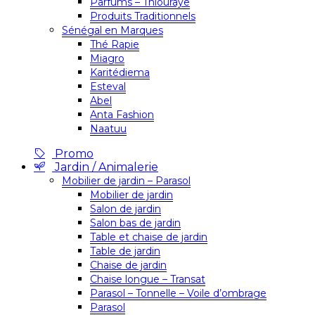
Parfums – Thiouraye
Produits Traditionnels
Sénégal en Marques
Thé Rapie
Miagro
Karitédiema
Esteval
Abel
Anta Fashion
Naatuu
Promo
Jardin / Animalerie
Mobilier de jardin – Parasol
Mobilier de jardin
Salon de jardin
Salon bas de jardin
Table et chaise de jardin
Table de jardin
Chaise de jardin
Chaise longue – Transat
Parasol – Tonnelle – Voile d’ombrage
Parasol