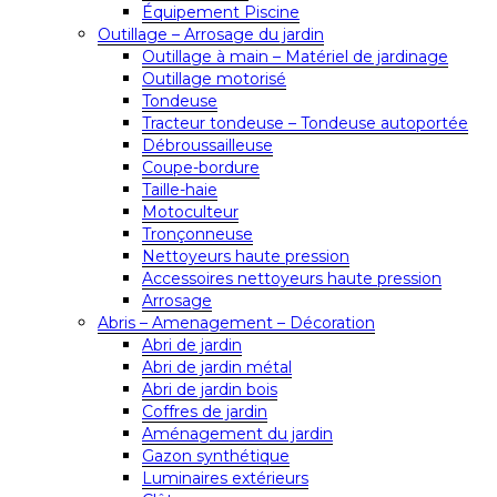
Équipement Piscine
Outillage – Arrosage du jardin
Outillage à main – Matériel de jardinage
Outillage motorisé
Tondeuse
Tracteur tondeuse – Tondeuse autoportée
Débroussailleuse
Coupe-bordure
Taille-haie
Motoculteur
Tronçonneuse
Nettoyeurs haute pression
Accessoires nettoyeurs haute pression
Arrosage
Abris – Amenagement – Décoration
Abri de jardin
Abri de jardin métal
Abri de jardin bois
Coffres de jardin
Aménagement du jardin
Gazon synthétique
Luminaires extérieurs