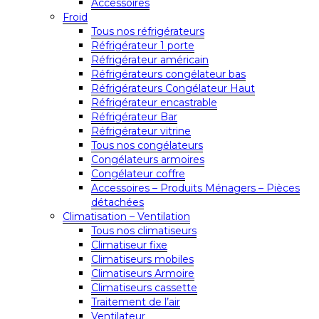
Accessoires
Froid
Tous nos réfrigérateurs
Réfrigérateur 1 porte
Réfrigérateur américain
Réfrigérateurs congélateur bas
Réfrigérateurs Congélateur Haut
Réfrigérateur encastrable
Réfrigérateur Bar
Réfrigérateur vitrine
Tous nos congélateurs
Congélateurs armoires
Congélateur coffre
Accessoires – Produits Ménagers – Pièces
détachées
Climatisation – Ventilation
Tous nos climatiseurs
Climatiseur fixe
Climatiseurs mobiles
Climatiseurs Armoire
Climatiseurs cassette
Traitement de l’air
Ventilateur