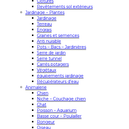
Clôtures
Revêtements sol extérieurs
Jardinage – Plantes
Jardinage
Terreau
Engrais
Graines et semences
Anti nuisible
Pots – Bacs – Jardinières
Serre de jardin
Serre tunnel
Carrés potagers
Végétaux
équipements jardinage
Récupérateurs d’eau
Animalerie
Chien
Niche – Couchage chien
Chat
Poisson – Aquarium
Basse cour – Poulailler
Rongeur
Oiseau