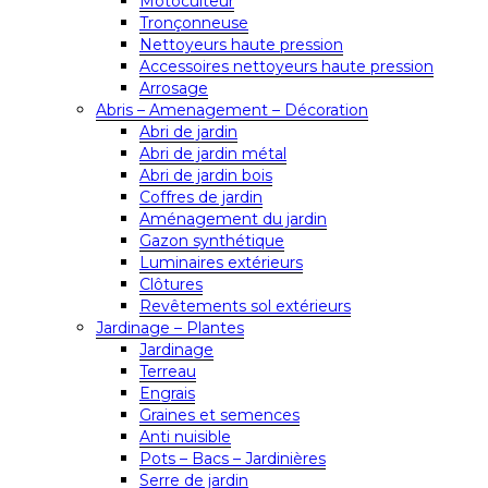
Motoculteur
Tronçonneuse
Nettoyeurs haute pression
Accessoires nettoyeurs haute pression
Arrosage
Abris – Amenagement – Décoration
Abri de jardin
Abri de jardin métal
Abri de jardin bois
Coffres de jardin
Aménagement du jardin
Gazon synthétique
Luminaires extérieurs
Clôtures
Revêtements sol extérieurs
Jardinage – Plantes
Jardinage
Terreau
Engrais
Graines et semences
Anti nuisible
Pots – Bacs – Jardinières
Serre de jardin