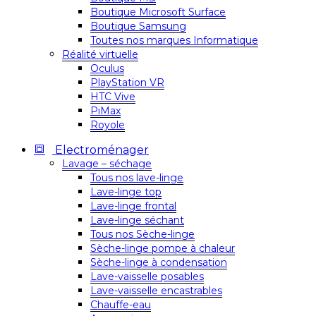
Boutique Microsoft Surface
Boutique Samsung
Toutes nos marques Informatique
Réalité virtuelle
Oculus
PlayStation VR
HTC Vive
PiMax
Royole
Electroménager
Lavage – séchage
Tous nos lave-linge
Lave-linge top
Lave-linge frontal
Lave-linge séchant
Tous nos Sèche-linge
Sèche-linge pompe à chaleur
Sèche-linge à condensation
Lave-vaisselle posables
Lave-vaisselle encastrables
Chauffe-eau