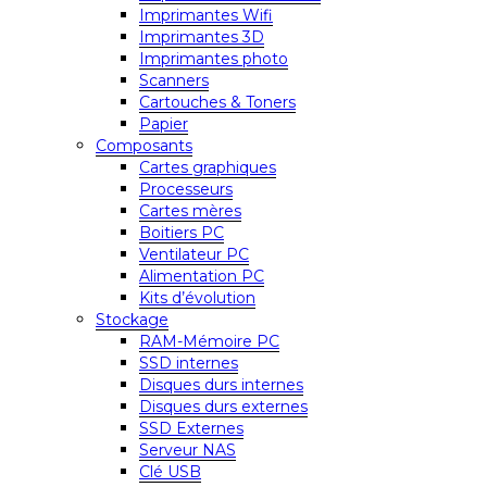
Imprimantes Wifi
Imprimantes 3D
Imprimantes photo
Scanners
Cartouches & Toners
Papier
Composants
Cartes graphiques
Processeurs
Cartes mères
Boitiers PC
Ventilateur PC
Alimentation PC
Kits d’évolution
Stockage
RAM-Mémoire PC
SSD internes
Disques durs internes
Disques durs externes
SSD Externes
Serveur NAS
Clé USB