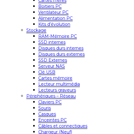
Cartes mères
Boitiers PC
Ventilateur PC
Alimentation PC
Kits d’évolution
Stockage
RAM-Mémoire PC
SSD internes
Disques durs internes
Disques durs externes
SSD Externes
Serveur NAS
Clé USB
Cartes mémoire
Lecteur multimédia
Lecteurs graveurs
Périphériques – Réseau
Claviers PC
Souris
Casques
Enceintes PC
Câbles et connectiques
Chargeur (Neuf)