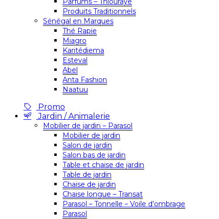
Parfums – Thiouraye
Produits Traditionnels
Sénégal en Marques
Thé Rapie
Miagro
Karitédiema
Esteval
Abel
Anta Fashion
Naatuu
Promo
Jardin / Animalerie
Mobilier de jardin – Parasol
Mobilier de jardin
Salon de jardin
Salon bas de jardin
Table et chaise de jardin
Table de jardin
Chaise de jardin
Chaise longue – Transat
Parasol – Tonnelle – Voile d’ombrage
Parasol