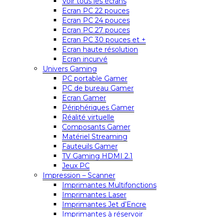
Voir tous les écrans
Ecran PC 22 pouces
Ecran PC 24 pouces
Ecran PC 27 pouces
Ecran PC 30 pouces et +
Ecran haute résolution
Ecran incurvé
Univers Gaming
PC portable Gamer
PC de bureau Gamer
Ecran Gamer
Périphériques Gamer
Réalité virtuelle
Composants Gamer
Matériel Streaming
Fauteuils Gamer
TV Gaming HDMI 2.1
Jeux PC
Impression – Scanner
Imprimantes Multifonctions
Imprimantes Laser
Imprimantes Jet d’Encre
Imprimantes à réservoir