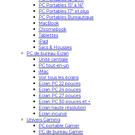
PC Portables 15″ à 16″
PC Portables 17″ et plus
PC Portables Bureautique
MacBook
Chromebook
Tablettes
iPad
Sacs & Housses
PC de bureau-Ecran
Unité centrale
PC tout-en-un
iMac
Voir tous les écrans
Ecran PC 22 pouces
Ecran PC 24 pouces
Ecran PC 27 pouces
Ecran PC 30 pouces et +
Ecran haute résolution
Ecran incurvé
Univers Gaming
PC portable Gamer
PC de bureau Gamer