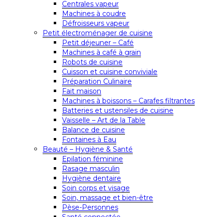
Centrales vapeur
Machines à coudre
Défroisseurs vapeur
Petit électroménager de cuisine
Petit déjeuner – Café
Machines à café à grain
Robots de cuisine
Cuisson et cuisine conviviale
Préparation Culinaire
Fait maison
Machines à boissons – Carafes filtrantes
Batteries et ustensiles de cuisine
Vaisselle – Art de la Table
Balance de cuisine
Fontaines à Eau
Beauté – Hygiène & Santé
Epilation féminine
Rasage masculin
Hygiène dentaire
Soin corps et visage
Soin, massage et bien-être
Pèse-Personnes