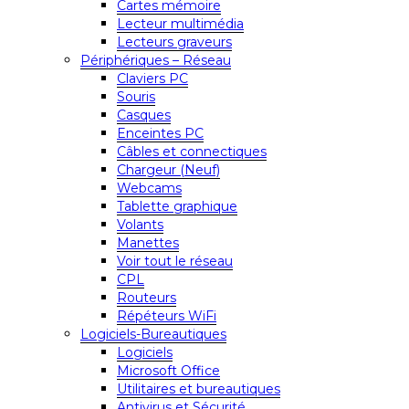
Cartes mémoire
Lecteur multimédia
Lecteurs graveurs
Périphériques – Réseau
Claviers PC
Souris
Casques
Enceintes PC
Câbles et connectiques
Chargeur (Neuf)
Webcams
Tablette graphique
Volants
Manettes
Voir tout le réseau
CPL
Routeurs
Répéteurs WiFi
Logiciels-Bureautiques
Logiciels
Microsoft Office
Utilitaires et bureautiques
Antivirus et Sécurité