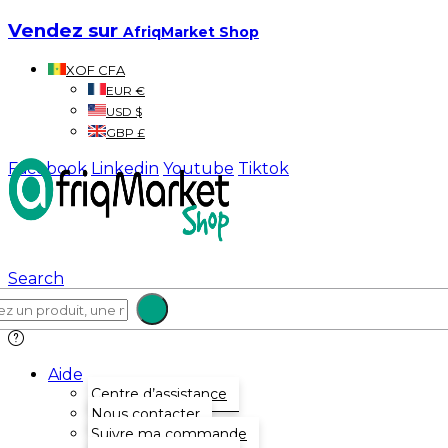
Vendez sur
AfriqMarket Shop
XOF CFA
EUR €
USD $
GBP £
Facebook
Linkedin
Youtube
Tiktok
Search
Aide
Centre d’assistance
Nous contacter
Suivre ma commande