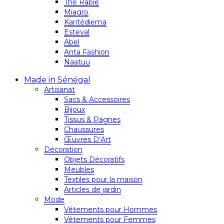
Thé Rapie
Miagro
Karitédiema
Esteval
Abel
Anta Fashion
Naatuu
Made in Sénégal
Artisanat
Sacs & Accessoires
Bijoux
Tissus & Pagnes
Chaussures
Œuvres D’Art
Décoration
Objets Décoratifs
Meubles
Textiles pour la maison
Articles de jardin
Mode
Vêtements pour Hommes
Vêtements pour Femmes