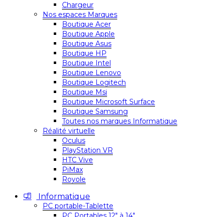
Chargeur
Nos espaces Marques
Boutique Acer
Boutique Apple
Boutique Asus
Boutique HP
Boutique Intel
Boutique Lenovo
Boutique Logitech
Boutique Msi
Boutique Microsoft Surface
Boutique Samsung
Toutes nos marques Informatique
Réalité virtuelle
Oculus
PlayStation VR
HTC Vive
PiMax
Royole
Informatique
PC portable-Tablette
PC Portables 12″ à 14″