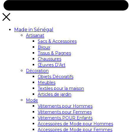
Made in Sénégal
Artisanat
Sacs & Accessoires
Bijoux
Tissus & Pagnes
Chaussures
Œuvres D’Art
Décoration
Objets Décoratifs
Meubles
Textiles pour la maison
Articles de jardin
Mode
Vêtements pour Hommes
Vêtements pour Femmes
Vêtements POUR Enfants
Accessoires de Mode pour Hommes
Accessoires de Mode pour Femmes