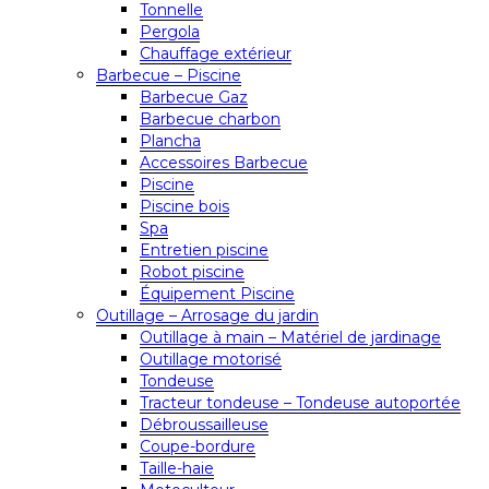
Tonnelle
Pergola
Chauffage extérieur
Barbecue – Piscine
Barbecue Gaz
Barbecue charbon
Plancha
Accessoires Barbecue
Piscine
Piscine bois
Spa
Entretien piscine
Robot piscine
Équipement Piscine
Outillage – Arrosage du jardin
Outillage à main – Matériel de jardinage
Outillage motorisé
Tondeuse
Tracteur tondeuse – Tondeuse autoportée
Débroussailleuse
Coupe-bordure
Taille-haie