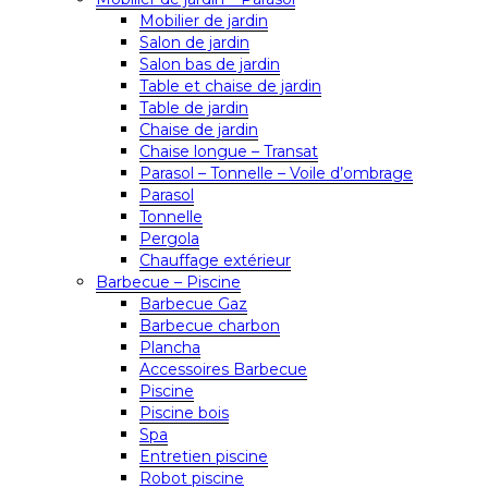
Mobilier de jardin
Salon de jardin
Salon bas de jardin
Table et chaise de jardin
Table de jardin
Chaise de jardin
Chaise longue – Transat
Parasol – Tonnelle – Voile d’ombrage
Parasol
Tonnelle
Pergola
Chauffage extérieur
Barbecue – Piscine
Barbecue Gaz
Barbecue charbon
Plancha
Accessoires Barbecue
Piscine
Piscine bois
Spa
Entretien piscine
Robot piscine