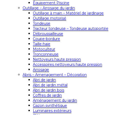
Équipement Piscine
Outillage – Arrosage du jardin
Outillage à main – Matériel de jardinage
Outillage motorisé
Tondeuse
Tracteur tondeuse – Tondeuse autoportée
Débroussailleuse
Coupe-bordure
Taille-haie
Motoculteur
Tronçonneuse
Nettoyeurs haute pression
Accessoires nettoyeurs haute pression
Arrosage
Abris – Amenagement – Décoration
Abri de jardin
Abri de jardin métal
Abri de jardin bois
Coffres de jardin
Aménagement du jardin
Gazon synthétique
Luminaires extérieurs