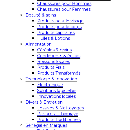
Chaussures pour Hommes
Chaussures pour Femmes
Beauté & soins
Produits pour le visage
Produits pour le corps
Produits capillaires
Huiles & Lotions
Alimentation
Céréales & grains
Condiments & épices
Boissons locales
Produits Frais
Produits Transformés
Technologie & Innovation
Électronique
Solutions logicielles
Innovations locales
Divers & Entretien
Lessives & Nettoyages
Parfums – Thiouraye
Produits Traditionnels
Sénégal en Marques