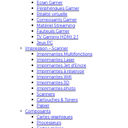
Ecran Gamer
Périphériques Gamer
Réalité virtuelle
Composants Gamer
Matériel Streaming
Fauteuils Gamer
TV Gaming HDMI 2.1
Jeux PC
Impression – Scanner
Imprimantes Multifonctions
Imprimantes Laser
Imprimantes Jet d’Encre
Imprimantes à réservoir
Imprimantes Wifi
Imprimantes 3D
Imprimantes photo
Scanners
Cartouches & Toners
Papier
Composants
Cartes graphiques
Processeurs