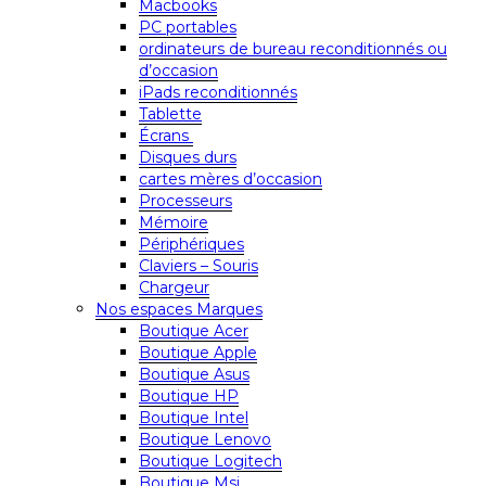
Macbooks
PC portables
ordinateurs de bureau reconditionnés ou
d’occasion
iPads reconditionnés
Tablette
Écrans
Disques durs
cartes mères d’occasion
Processeurs
Mémoire
Périphériques
Claviers – Souris
Chargeur
Nos espaces Marques
Boutique Acer
Boutique Apple
Boutique Asus
Boutique HP
Boutique Intel
Boutique Lenovo
Boutique Logitech
Boutique Msi