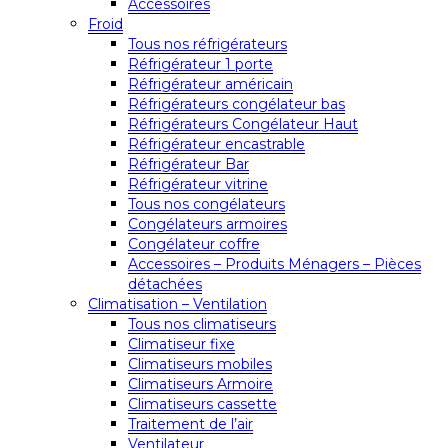
Accessoires
Froid
Tous nos réfrigérateurs
Réfrigérateur 1 porte
Réfrigérateur américain
Réfrigérateurs congélateur bas
Réfrigérateurs Congélateur Haut
Réfrigérateur encastrable
Réfrigérateur Bar
Réfrigérateur vitrine
Tous nos congélateurs
Congélateurs armoires
Congélateur coffre
Accessoires – Produits Ménagers – Pièces
détachées
Climatisation – Ventilation
Tous nos climatiseurs
Climatiseur fixe
Climatiseurs mobiles
Climatiseurs Armoire
Climatiseurs cassette
Traitement de l’air
Ventilateur