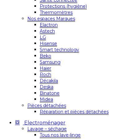
Santé connectée
Protections (hygiène)
Thermomètres
Nos espaces Marques
Elactron
Astech
LG
Hisense
Smart technology
Beko
Samsung
Haier
Roch
Décakila
Deska
Binatone
Midea
Pièces détachées
Réparation et pièces détachées
Electroménager
Lavage – séchage
Tous nos lave-linge