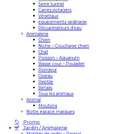
Serre tunnel
Carrés potagers
Végétaux
équipements jardinage
Récupérateurs d’eau
Animalerie
Chien
Niche – Couchage chien
Chat
Poisson – Aquarium
Basse cour – Poulailler
Rongeur
Oiseau
Reptile
Bétails
Tous les animaux
Animal
Moutons
Notre espace marques
Promo
Jardin / Animalerie
Mobilier de jardin – Parasol