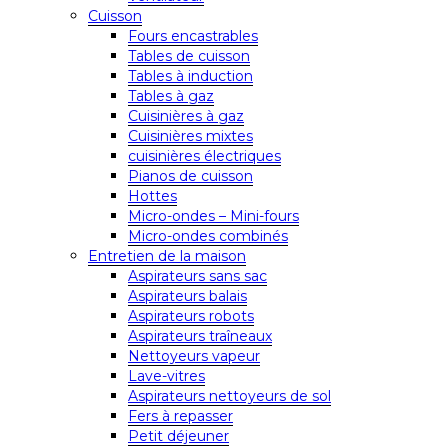
Cuisson
Fours encastrables
Tables de cuisson
Tables à induction
Tables à gaz
Cuisinières à gaz
Cuisinières mixtes
cuisinières électriques
Pianos de cuisson
Hottes
Micro-ondes – Mini-fours
Micro-ondes combinés
Entretien de la maison
Aspirateurs sans sac
Aspirateurs balais
Aspirateurs robots
Aspirateurs traîneaux
Nettoyeurs vapeur
Lave-vitres
Aspirateurs nettoyeurs de sol
Fers à repasser
Petit déjeuner