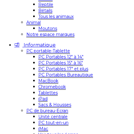
Reptile
Bétails
Tous les animaux
Animal
Moutons
Notre espace marques
Informatique
PC portable-Tablette
PC Portables 12″ à 14″
PC Portables 15″ à 16″
PC Portables 17″ et plus
PC Portables Bureautique
MacBook
Chromebook
Tablettes
iPad
Sacs & Housses
PC de bureau-Ecran
Unité centrale
PC tout-en-un
iMac