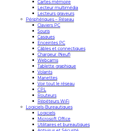
Cartes mémoire
Lecteur multimédia
Lecteurs graveurs
Périphériques – Réseau
Claviers PC
Souris
Casques
Enceintes PC
Câbles et connectiques
Chargeur (Neuf)
Webcams
Tablette graphique
Volants
Manettes
Voir tout le réseau
CPL
Routeurs
Répéteurs WiFi
Logiciels-Bureautiques
Logiciels
Microsoft Office
Utilitaires et bureautiques
Antivirus et Sécurité