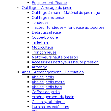
Équipement Piscine
Outillage – Arrosage du jardin
Outillage à main – Matériel de jardinage
Outillage motorisé
Tondeuse
Tracteur tondeuse – Tondeuse autoportée
Débroussailleuse
Coupe-bordure
Taille-haie
Motoculteur
Tronçonneuse
Nettoyeurs haute pression
Accessoires nettoyeurs haute pression
Arrosage
Abris – Amenagement – Décoration
Abri de jardin
Abri de jardin métal
Abri de jardin bois
Coffres de jardin
Aménagement du jardin
Gazon synthétique
Luminaires extérieurs