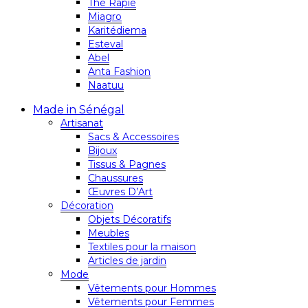
Thé Rapie
Miagro
Karitédiema
Esteval
Abel
Anta Fashion
Naatuu
Made in Sénégal
Artisanat
Sacs & Accessoires
Bijoux
Tissus & Pagnes
Chaussures
Œuvres D’Art
Décoration
Objets Décoratifs
Meubles
Textiles pour la maison
Articles de jardin
Mode
Vêtements pour Hommes
Vêtements pour Femmes