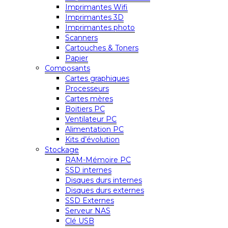
Imprimantes Wifi
Imprimantes 3D
Imprimantes photo
Scanners
Cartouches & Toners
Papier
Composants
Cartes graphiques
Processeurs
Cartes mères
Boitiers PC
Ventilateur PC
Alimentation PC
Kits d’évolution
Stockage
RAM-Mémoire PC
SSD internes
Disques durs internes
Disques durs externes
SSD Externes
Serveur NAS
Clé USB