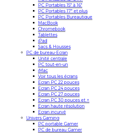
PC Portables 15″ à 16″
PC Portables 17″ et plus
PC Portables Bureautique
MacBook
Chromebook
Tablettes
iPad
Sacs & Housses
PC de bureau-Ecran
Unité centrale
PC tout-en-un
iMac
Voir tous les écrans
Ecran PC 22 pouces
Ecran PC 24 pouces
Ecran PC 27 pouces
Ecran PC 30 pouces et +
Ecran haute résolution
Ecran incurvé
Univers Gaming
PC portable Gamer
PC de bureau Gamer