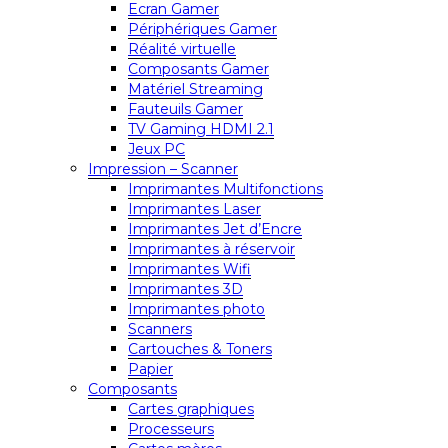
Ecran Gamer
Périphériques Gamer
Réalité virtuelle
Composants Gamer
Matériel Streaming
Fauteuils Gamer
TV Gaming HDMI 2.1
Jeux PC
Impression – Scanner
Imprimantes Multifonctions
Imprimantes Laser
Imprimantes Jet d’Encre
Imprimantes à réservoir
Imprimantes Wifi
Imprimantes 3D
Imprimantes photo
Scanners
Cartouches & Toners
Papier
Composants
Cartes graphiques
Processeurs