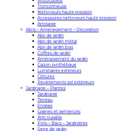
Motoculteur
Tronçonneuse
Nettoyeurs haute pression
Accessoires nettoyeurs haute pression
Arrosage
Abris – Amenagement – Décoration
Abri de jardin
Abri de jardin métal
Abri de jardin bois
Coffres de jardin
Aménagement du jardin
Gazon synthétique
Luminaires extérieurs
Clôtures
Revêtements sol extérieurs
Jardinage – Plantes
Jardinage
Terreau
Engrais
Graines et semences
Anti nuisible
Pots – Bacs – Jardinières
Serre de jardin