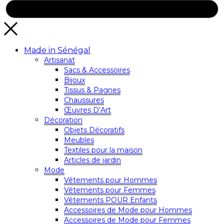
Made in Sénégal
Artisanat
Sacs & Accessoires
Bijoux
Tissus & Pagnes
Chaussures
Œuvres D’Art
Décoration
Objets Décoratifs
Meubles
Textiles pour la maison
Articles de jardin
Mode
Vêtements pour Hommes
Vêtements pour Femmes
Vêtements POUR Enfants
Accessoires de Mode pour Hommes
Accessoires de Mode pour Femmes