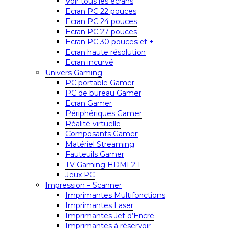
Voir tous les écrans
Ecran PC 22 pouces
Ecran PC 24 pouces
Ecran PC 27 pouces
Ecran PC 30 pouces et +
Ecran haute résolution
Ecran incurvé
Univers Gaming
PC portable Gamer
PC de bureau Gamer
Ecran Gamer
Périphériques Gamer
Réalité virtuelle
Composants Gamer
Matériel Streaming
Fauteuils Gamer
TV Gaming HDMI 2.1
Jeux PC
Impression – Scanner
Imprimantes Multifonctions
Imprimantes Laser
Imprimantes Jet d’Encre
Imprimantes à réservoir