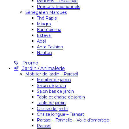
Parfums – Thiouraye
Produits Traditionnels
Sénégal en Marques
Thé Rapie
Miagro
Karitédiema
Esteval
Abel
Anta Fashion
Naatuu
Promo
Jardin / Animalerie
Mobilier de jardin – Parasol
Mobilier de jardin
Salon de jardin
Salon bas de jardin
Table et chaise de jardin
Table de jardin
Chaise de jardin
Chaise longue – Transat
Parasol – Tonnelle – Voile d’ombrage
Parasol