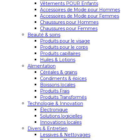
Vêtements POUR Enfants
Accessoires de Mode pour Hommes
Accessoires de Mode pour Femmes
Chaussures pour Hommes
Chaussures pour Femmes
Beauté & soins
Produits pour le visage
Produits pour le corps
Produits capillaires
Huiles & Lotions
Alimentation
Céréales & grains
Condiments & épices
Boissons locales
Produits Frais
Produits Transformés
Technologie & Innovation
Électronique
Solutions logicielles
Innovations locales
Divers & Entretien
Lessives & Nettoyages