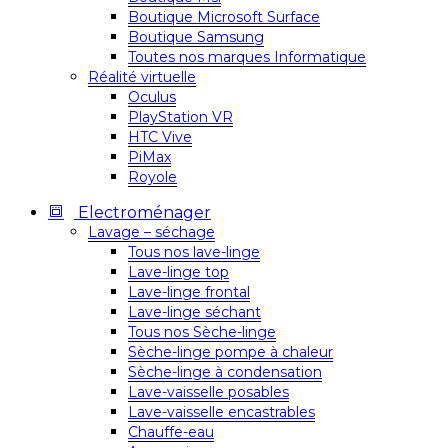
Boutique Microsoft Surface
Boutique Samsung
Toutes nos marques Informatique
Réalité virtuelle
Oculus
PlayStation VR
HTC Vive
PiMax
Royole
Electroménager
Lavage – séchage
Tous nos lave-linge
Lave-linge top
Lave-linge frontal
Lave-linge séchant
Tous nos Sèche-linge
Sèche-linge pompe à chaleur
Sèche-linge à condensation
Lave-vaisselle posables
Lave-vaisselle encastrables
Chauffe-eau