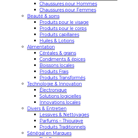
Chaussures pour Hommes
Chaussures pour Femmes
Beauté & soins
Produits pour le visage
Produits pour le corps
Produits capillaires
Huiles & Lotions
Alimentation
Céréales & grains
Condiments & épices
Boissons locales
Produits Frais
Produits Transformés
Technologie & Innovation
Électronique
Solutions logicielles
Innovations locales
Divers & Entretien
Lessives & Nettoyages
Parfums – Thiouraye
Produits Traditionnels
Sénégal en Marques