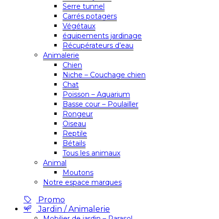
Serre tunnel
Carrés potagers
Végétaux
équipements jardinage
Récupérateurs d’eau
Animalerie
Chien
Niche – Couchage chien
Chat
Poisson – Aquarium
Basse cour – Poulailler
Rongeur
Oiseau
Reptile
Bétails
Tous les animaux
Animal
Moutons
Notre espace marques
Promo
Jardin / Animalerie
Mobilier de jardin – Parasol