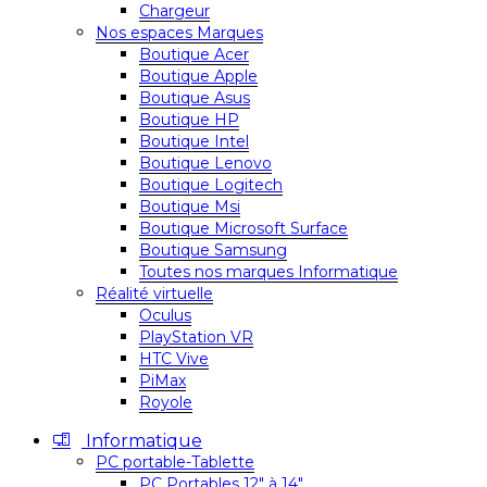
Chargeur
Nos espaces Marques
Boutique Acer
Boutique Apple
Boutique Asus
Boutique HP
Boutique Intel
Boutique Lenovo
Boutique Logitech
Boutique Msi
Boutique Microsoft Surface
Boutique Samsung
Toutes nos marques Informatique
Réalité virtuelle
Oculus
PlayStation VR
HTC Vive
PiMax
Royole
Informatique
PC portable-Tablette
PC Portables 12″ à 14″