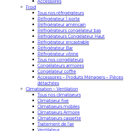
Accessoires
Froid
Tous nos réfrigérateurs
Réfrigérateur 1 porte
Réfrigérateur américain
Réfrigérateurs congélateur bas
Réfrigérateurs Congélateur Haut
Réfrigérateur encastrable
Réfrigérateur Bar
Réfrigérateur vitrine
Tous nos congélateurs
Congélateurs armoires
Congélateur coffre
Accessoires – Produits Ménagers – Pièces
détachées
Climatisation – Ventilation
Tous nos climatiseurs
Climatiseur fixe
Climatiseurs mobiles
Climatiseurs Armoire
Climatiseurs cassette
Traitement de l’air
Ventilateur