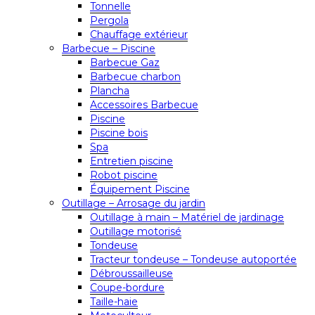
Tonnelle
Pergola
Chauffage extérieur
Barbecue – Piscine
Barbecue Gaz
Barbecue charbon
Plancha
Accessoires Barbecue
Piscine
Piscine bois
Spa
Entretien piscine
Robot piscine
Équipement Piscine
Outillage – Arrosage du jardin
Outillage à main – Matériel de jardinage
Outillage motorisé
Tondeuse
Tracteur tondeuse – Tondeuse autoportée
Débroussailleuse
Coupe-bordure
Taille-haie