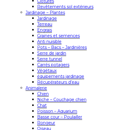
Clôtures
Revêtements sol extérieurs
Jardinage – Plantes
Jardinage
Terreau
Engrais
Graines et semences
Anti nuisible
Pots – Bacs – Jardinières
Serre de jardin
Serre tunnel
Carrés potagers
Végétaux
équipements jardinage
Récupérateurs d’eau
Animalerie
Chien
Niche – Couchage chien
Chat
Poisson – Aquarium
Basse cour – Poulailler
Rongeur
Oiseau