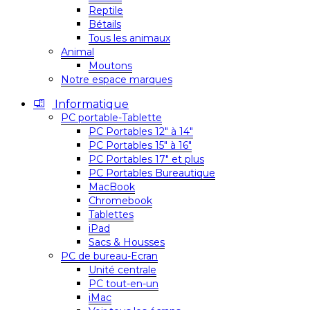
Reptile
Bétails
Tous les animaux
Animal
Moutons
Notre espace marques
Informatique
PC portable-Tablette
PC Portables 12″ à 14″
PC Portables 15″ à 16″
PC Portables 17″ et plus
PC Portables Bureautique
MacBook
Chromebook
Tablettes
iPad
Sacs & Housses
PC de bureau-Ecran
Unité centrale
PC tout-en-un
iMac