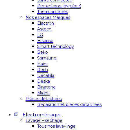
Santé connectée
Protections (hygiène)
Thermomètres
Nos espaces Marques
Elactron
Astech
LG
Hisense
Smart technology
Beko
Samsung
Haier
Roch
Décakila
Deska
Binatone
Midea
Pièces détachées
Réparation et pièces détachées
Electroménager
Lavage – séchage
Tous nos lave-linge