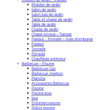
Mobilier de jardin
Salon de jardin
Salon bas de jardin
Table et chaise de jardin
Table de jardin
Chaise de jardin
Chaise longue – Transat
Parasol – Tonnelle – Voile d’ombrage
Parasol
Tonnelle
Pergola
Chauffage extérieur
Barbecue – Piscine
Barbecue Gaz
Barbecue charbon
Plancha
Accessoires Barbecue
Piscine
Piscine bois
Spa
Entretien piscine
Robot piscine