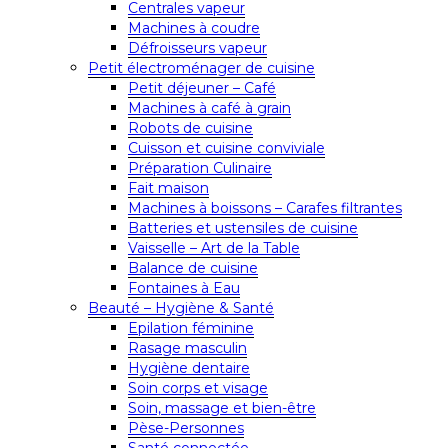
Centrales vapeur
Machines à coudre
Défroisseurs vapeur
Petit électroménager de cuisine
Petit déjeuner – Café
Machines à café à grain
Robots de cuisine
Cuisson et cuisine conviviale
Préparation Culinaire
Fait maison
Machines à boissons – Carafes filtrantes
Batteries et ustensiles de cuisine
Vaisselle – Art de la Table
Balance de cuisine
Fontaines à Eau
Beauté – Hygiène & Santé
Epilation féminine
Rasage masculin
Hygiène dentaire
Soin corps et visage
Soin, massage et bien-être
Pèse-Personnes