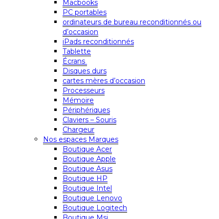
Macbooks
PC portables
ordinateurs de bureau reconditionnés ou
d’occasion
iPads reconditionnés
Tablette
Écrans
Disques durs
cartes mères d’occasion
Processeurs
Mémoire
Périphériques
Claviers – Souris
Chargeur
Nos espaces Marques
Boutique Acer
Boutique Apple
Boutique Asus
Boutique HP
Boutique Intel
Boutique Lenovo
Boutique Logitech
Boutique Msi