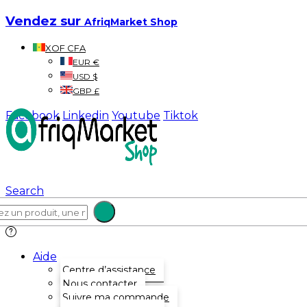
Vendez sur
AfriqMarket Shop
XOF CFA
EUR €
USD $
GBP £
Facebook
Linkedin
Youtube
Tiktok
Search
Aide
Centre d’assistance
Nous contacter
Suivre ma commande