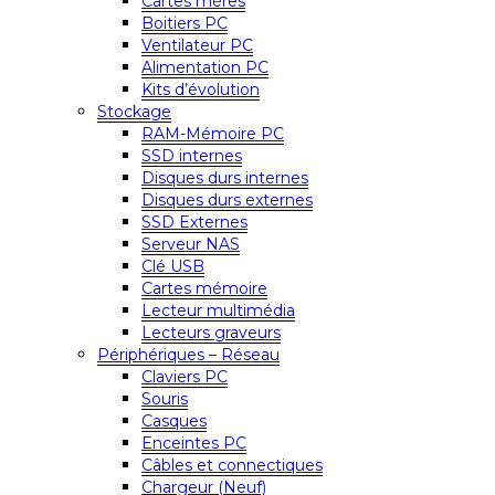
Cartes mères
Boitiers PC
Ventilateur PC
Alimentation PC
Kits d’évolution
Stockage
RAM-Mémoire PC
SSD internes
Disques durs internes
Disques durs externes
SSD Externes
Serveur NAS
Clé USB
Cartes mémoire
Lecteur multimédia
Lecteurs graveurs
Périphériques – Réseau
Claviers PC
Souris
Casques
Enceintes PC
Câbles et connectiques
Chargeur (Neuf)