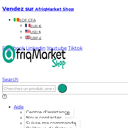
Vendez sur
AfriqMarket Shop
XOF CFA
EUR €
USD $
GBP £
Facebook
Linkedin
Youtube
Tiktok
Search
Aide
Centre d’assistance
Nous contacter
Suivre ma commande