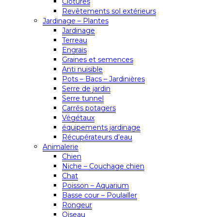
Clôtures
Revêtements sol extérieurs
Jardinage – Plantes
Jardinage
Terreau
Engrais
Graines et semences
Anti nuisible
Pots – Bacs – Jardinières
Serre de jardin
Serre tunnel
Carrés potagers
Végétaux
équipements jardinage
Récupérateurs d’eau
Animalerie
Chien
Niche – Couchage chien
Chat
Poisson – Aquarium
Basse cour – Poulailler
Rongeur
Oiseau