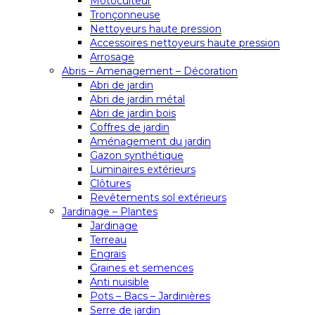
Motoculteur
Tronçonneuse
Nettoyeurs haute pression
Accessoires nettoyeurs haute pression
Arrosage
Abris – Amenagement – Décoration
Abri de jardin
Abri de jardin métal
Abri de jardin bois
Coffres de jardin
Aménagement du jardin
Gazon synthétique
Luminaires extérieurs
Clôtures
Revêtements sol extérieurs
Jardinage – Plantes
Jardinage
Terreau
Engrais
Graines et semences
Anti nuisible
Pots – Bacs – Jardinières
Serre de jardin