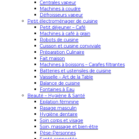
Centrales vapeur
Machines à coudre
Défroisseurs vapeur
Petit électroménager de cuisine
Petit déjeuner – Café
Machines à café à grain
Robots de cuisine
Cuisson et cuisine conviviale
Préparation Culinaire
Fait maison
Machines à boissons – Carafes filtrantes
Batteries et ustensiles de cuisine
Vaisselle – Art de la Table
Balance de cuisine
Fontaines à Eau
Beauté – Hygiène & Santé
Epilation féminine
Rasage masculin
Hygiène dentaire
Soin corps et visage
Soin, massage et bien-être
Pèse-Personnes