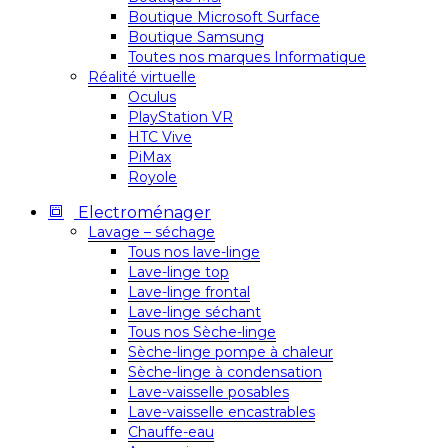
Boutique Microsoft Surface
Boutique Samsung
Toutes nos marques Informatique
Réalité virtuelle
Oculus
PlayStation VR
HTC Vive
PiMax
Royole
Electroménager
Lavage – séchage
Tous nos lave-linge
Lave-linge top
Lave-linge frontal
Lave-linge séchant
Tous nos Sèche-linge
Sèche-linge pompe à chaleur
Sèche-linge à condensation
Lave-vaisselle posables
Lave-vaisselle encastrables
Chauffe-eau