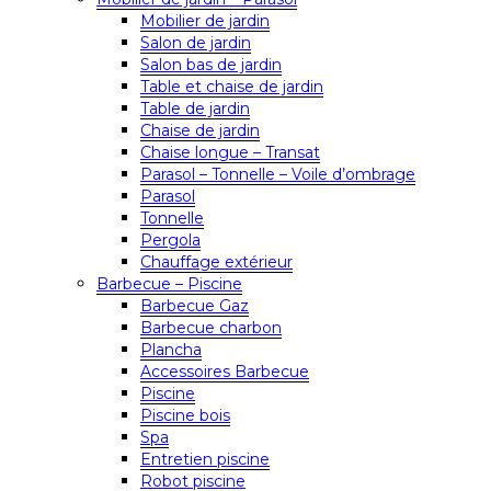
Mobilier de jardin
Salon de jardin
Salon bas de jardin
Table et chaise de jardin
Table de jardin
Chaise de jardin
Chaise longue – Transat
Parasol – Tonnelle – Voile d’ombrage
Parasol
Tonnelle
Pergola
Chauffage extérieur
Barbecue – Piscine
Barbecue Gaz
Barbecue charbon
Plancha
Accessoires Barbecue
Piscine
Piscine bois
Spa
Entretien piscine
Robot piscine