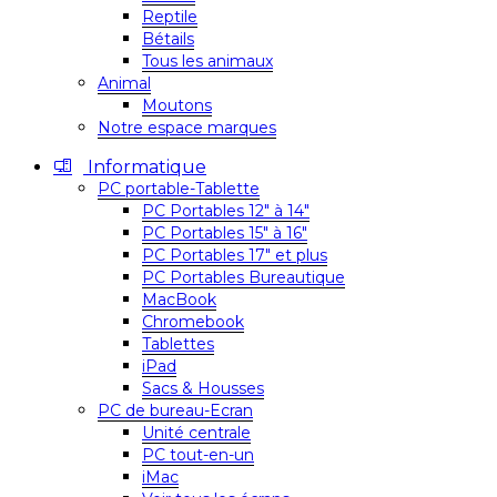
Reptile
Bétails
Tous les animaux
Animal
Moutons
Notre espace marques
Informatique
PC portable-Tablette
PC Portables 12″ à 14″
PC Portables 15″ à 16″
PC Portables 17″ et plus
PC Portables Bureautique
MacBook
Chromebook
Tablettes
iPad
Sacs & Housses
PC de bureau-Ecran
Unité centrale
PC tout-en-un
iMac