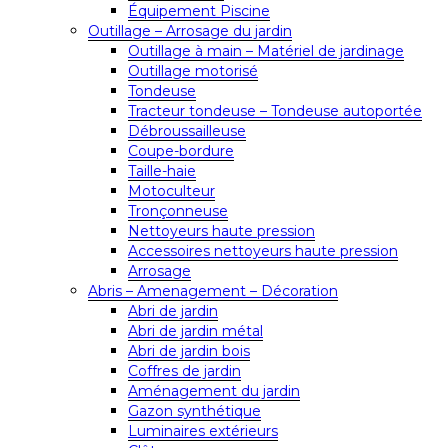
Équipement Piscine
Outillage – Arrosage du jardin
Outillage à main – Matériel de jardinage
Outillage motorisé
Tondeuse
Tracteur tondeuse – Tondeuse autoportée
Débroussailleuse
Coupe-bordure
Taille-haie
Motoculteur
Tronçonneuse
Nettoyeurs haute pression
Accessoires nettoyeurs haute pression
Arrosage
Abris – Amenagement – Décoration
Abri de jardin
Abri de jardin métal
Abri de jardin bois
Coffres de jardin
Aménagement du jardin
Gazon synthétique
Luminaires extérieurs