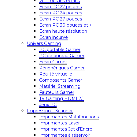
Voir tous les écrans
Ecran PC 22 pouces
Ecran PC 24 pouces
Ecran PC 27 pouces
Ecran PC 30 pouces et +
Ecran haute résolution
Ecran incurvé
Univers Gaming
PC portable Gamer
PC de bureau Gamer
Ecran Gamer
Périphériques Gamer
Réalité virtuelle
Composants Gamer
Matériel Streaming
Fauteuils Gamer
TV Gaming HDMI 2.1
Jeux PC
Impression – Scanner
Imprimantes Multifonctions
Imprimantes Laser
Imprimantes Jet d’Encre
Imprimantes à réservoir