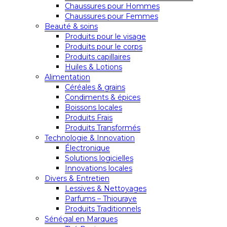
Chaussures pour Hommes
Chaussures pour Femmes
Beauté & soins
Produits pour le visage
Produits pour le corps
Produits capillaires
Huiles & Lotions
Alimentation
Céréales & grains
Condiments & épices
Boissons locales
Produits Frais
Produits Transformés
Technologie & Innovation
Électronique
Solutions logicielles
Innovations locales
Divers & Entretien
Lessives & Nettoyages
Parfums – Thiouraye
Produits Traditionnels
Sénégal en Marques