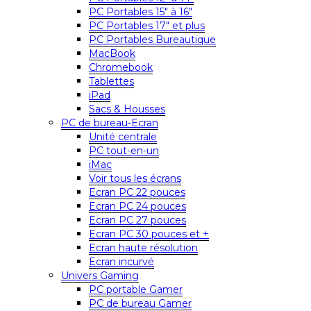
PC Portables 15″ à 16″
PC Portables 17″ et plus
PC Portables Bureautique
MacBook
Chromebook
Tablettes
iPad
Sacs & Housses
PC de bureau-Ecran
Unité centrale
PC tout-en-un
iMac
Voir tous les écrans
Ecran PC 22 pouces
Ecran PC 24 pouces
Ecran PC 27 pouces
Ecran PC 30 pouces et +
Ecran haute résolution
Ecran incurvé
Univers Gaming
PC portable Gamer
PC de bureau Gamer