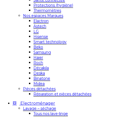
Santé connectée
Protections (hygiène)
Thermomètres
Nos espaces Marques
Elactron
Astech
LG
Hisense
Smart technology
Beko
Samsung
Haier
Roch
Décakila
Deska
Binatone
Midea
Pièces détachées
Réparation et pièces détachées
Electroménager
Lavage – séchage
Tous nos lave-linge