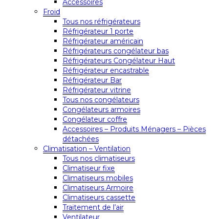
Accessoires
Froid
Tous nos réfrigérateurs
Réfrigérateur 1 porte
Réfrigérateur américain
Réfrigérateurs congélateur bas
Réfrigérateurs Congélateur Haut
Réfrigérateur encastrable
Réfrigérateur Bar
Réfrigérateur vitrine
Tous nos congélateurs
Congélateurs armoires
Congélateur coffre
Accessoires – Produits Ménagers – Pièces
détachées
Climatisation – Ventilation
Tous nos climatiseurs
Climatiseur fixe
Climatiseurs mobiles
Climatiseurs Armoire
Climatiseurs cassette
Traitement de l’air
Ventilateur