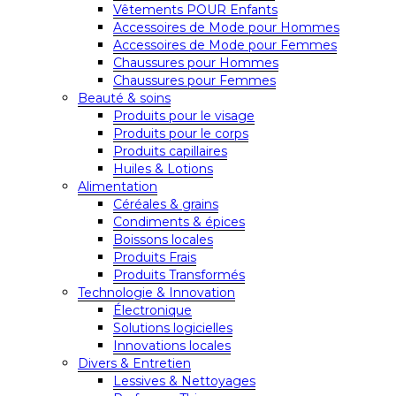
Vêtements POUR Enfants
Accessoires de Mode pour Hommes
Accessoires de Mode pour Femmes
Chaussures pour Hommes
Chaussures pour Femmes
Beauté & soins
Produits pour le visage
Produits pour le corps
Produits capillaires
Huiles & Lotions
Alimentation
Céréales & grains
Condiments & épices
Boissons locales
Produits Frais
Produits Transformés
Technologie & Innovation
Électronique
Solutions logicielles
Innovations locales
Divers & Entretien
Lessives & Nettoyages