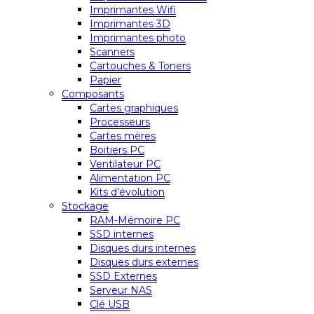
Imprimantes Wifi
Imprimantes 3D
Imprimantes photo
Scanners
Cartouches & Toners
Papier
Composants
Cartes graphiques
Processeurs
Cartes mères
Boitiers PC
Ventilateur PC
Alimentation PC
Kits d’évolution
Stockage
RAM-Mémoire PC
SSD internes
Disques durs internes
Disques durs externes
SSD Externes
Serveur NAS
Clé USB