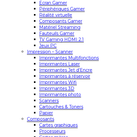
Ecran Gamer
Périphériques Gamer
Réalité virtuelle
Composants Gamer
Matériel Streaming
Fauteuils Gamer
TV Gaming HDMI 2.1
Jeux PC
Impression – Scanner
Imprimantes Multifonctions
Imprimantes Laser
Imprimantes Jet d’Encre
Imprimantes à réservoir
Imprimantes Wifi
Imprimantes 3D
Imprimantes photo
Scanners
Cartouches & Toners
Papier
Composants
Cartes graphiques
Processeurs