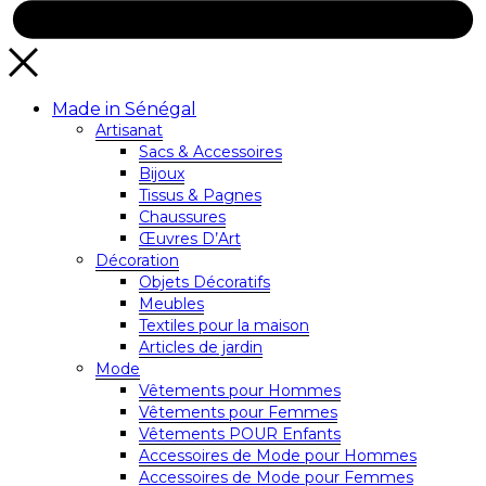
Made in Sénégal
Artisanat
Sacs & Accessoires
Bijoux
Tissus & Pagnes
Chaussures
Œuvres D’Art
Décoration
Objets Décoratifs
Meubles
Textiles pour la maison
Articles de jardin
Mode
Vêtements pour Hommes
Vêtements pour Femmes
Vêtements POUR Enfants
Accessoires de Mode pour Hommes
Accessoires de Mode pour Femmes