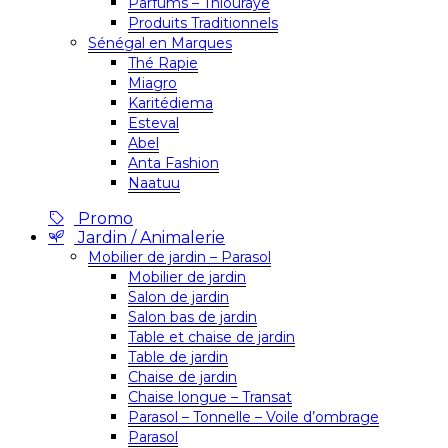
Parfums – Thiouraye
Produits Traditionnels
Sénégal en Marques
Thé Rapie
Miagro
Karitédiema
Esteval
Abel
Anta Fashion
Naatuu
Promo
Jardin / Animalerie
Mobilier de jardin – Parasol
Mobilier de jardin
Salon de jardin
Salon bas de jardin
Table et chaise de jardin
Table de jardin
Chaise de jardin
Chaise longue – Transat
Parasol – Tonnelle – Voile d’ombrage
Parasol