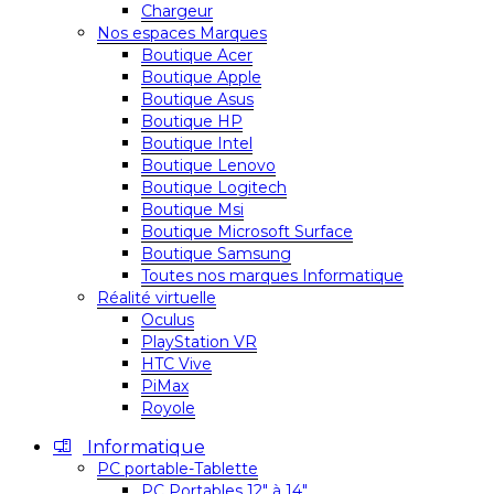
Chargeur
Nos espaces Marques
Boutique Acer
Boutique Apple
Boutique Asus
Boutique HP
Boutique Intel
Boutique Lenovo
Boutique Logitech
Boutique Msi
Boutique Microsoft Surface
Boutique Samsung
Toutes nos marques Informatique
Réalité virtuelle
Oculus
PlayStation VR
HTC Vive
PiMax
Royole
Informatique
PC portable-Tablette
PC Portables 12″ à 14″