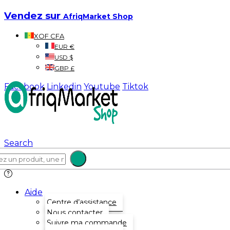
Vendez sur
AfriqMarket Shop
XOF CFA
EUR €
USD $
GBP £
Facebook
Linkedin
Youtube
Tiktok
Search
Aide
Centre d’assistance
Nous contacter
Suivre ma commande