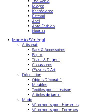
Thé Rapie
Miagro
Karitédiema
Esteval
Abel
Anta Fashion
Naatuu
Made in Sénégal
Artisanat
Sacs & Accessoires
Bijoux
Tissus & Pagnes
Chaussures
Œuvres D’Art
Décoration
Objets Décoratifs
Meubles
Textiles pour la maison
Articles de jardin
Mode
Vêtements pour Hommes
Vêtements pour Femmes