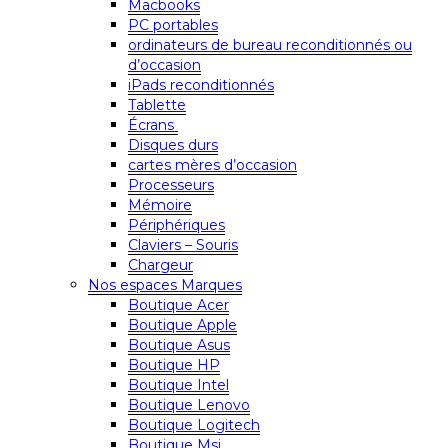
Macbooks
PC portables
ordinateurs de bureau reconditionnés ou
d’occasion
iPads reconditionnés
Tablette
Écrans
Disques durs
cartes mères d’occasion
Processeurs
Mémoire
Périphériques
Claviers – Souris
Chargeur
Nos espaces Marques
Boutique Acer
Boutique Apple
Boutique Asus
Boutique HP
Boutique Intel
Boutique Lenovo
Boutique Logitech
Boutique Msi