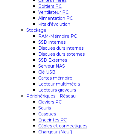
Cartes mères
Boitiers PC
Ventilateur PC
Alimentation PC
Kits d’évolution
Stockage
RAM-Mémoire PC
SSD internes
Disques durs internes
Disques durs externes
SSD Externes
Serveur NAS
Clé USB
Cartes mémoire
Lecteur multimédia
Lecteurs graveurs
Périphériques – Réseau
Claviers PC
Souris
Casques
Enceintes PC
Câbles et connectiques
Chargeur (Neuf)