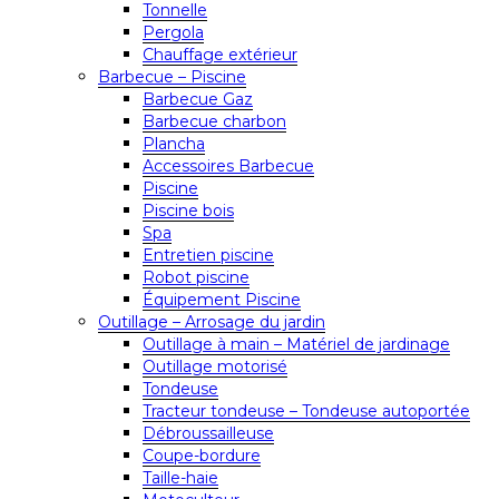
Tonnelle
Pergola
Chauffage extérieur
Barbecue – Piscine
Barbecue Gaz
Barbecue charbon
Plancha
Accessoires Barbecue
Piscine
Piscine bois
Spa
Entretien piscine
Robot piscine
Équipement Piscine
Outillage – Arrosage du jardin
Outillage à main – Matériel de jardinage
Outillage motorisé
Tondeuse
Tracteur tondeuse – Tondeuse autoportée
Débroussailleuse
Coupe-bordure
Taille-haie