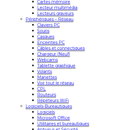
Cartes mémoire
Lecteur multimédia
Lecteurs graveurs
Périphériques – Réseau
Claviers PC
Souris
Casques
Enceintes PC
Câbles et connectiques
Chargeur (Neuf)
Webcams
Tablette graphique
Volants
Manettes
Voir tout le réseau
CPL
Routeurs
Répéteurs WiFi
Logiciels-Bureautiques
Logiciels
Microsoft Office
Utilitaires et bureautiques
Antivirus et Sécurité