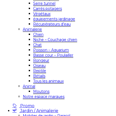
Serre tunnel
Carrés potagers
Végétaux
équipements jardinage
Récupérateurs d’eau
Animalerie
Chien
Niche – Couchage chien
Chat
Poisson – Aquarium
Basse cour – Poulailler
Rongeur
Oiseau
Reptile
Bétails
Tous les animaux
Animal
Moutons
Notre espace marques
Promo
Jardin / Animalerie
Mobilier de jardin – Parasol