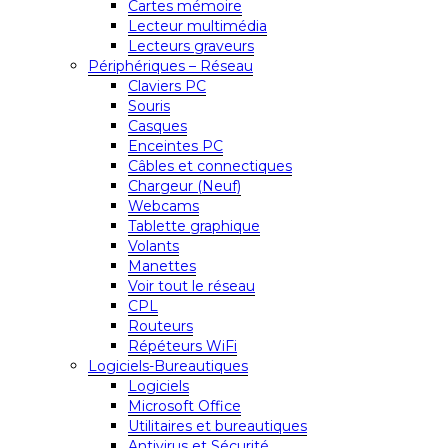
Cartes mémoire
Lecteur multimédia
Lecteurs graveurs
Périphériques – Réseau
Claviers PC
Souris
Casques
Enceintes PC
Câbles et connectiques
Chargeur (Neuf)
Webcams
Tablette graphique
Volants
Manettes
Voir tout le réseau
CPL
Routeurs
Répéteurs WiFi
Logiciels-Bureautiques
Logiciels
Microsoft Office
Utilitaires et bureautiques
Antivirus et Sécurité