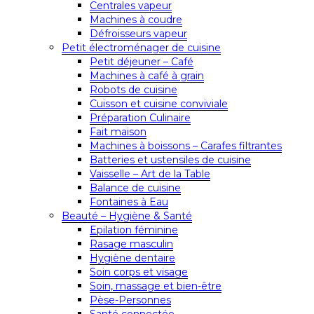
Centrales vapeur
Machines à coudre
Défroisseurs vapeur
Petit électroménager de cuisine
Petit déjeuner – Café
Machines à café à grain
Robots de cuisine
Cuisson et cuisine conviviale
Préparation Culinaire
Fait maison
Machines à boissons – Carafes filtrantes
Batteries et ustensiles de cuisine
Vaisselle – Art de la Table
Balance de cuisine
Fontaines à Eau
Beauté – Hygiène & Santé
Epilation féminine
Rasage masculin
Hygiène dentaire
Soin corps et visage
Soin, massage et bien-être
Pèse-Personnes