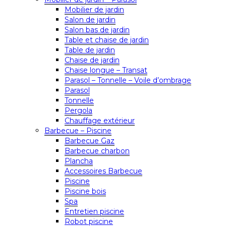
Mobilier de jardin
Salon de jardin
Salon bas de jardin
Table et chaise de jardin
Table de jardin
Chaise de jardin
Chaise longue – Transat
Parasol – Tonnelle – Voile d’ombrage
Parasol
Tonnelle
Pergola
Chauffage extérieur
Barbecue – Piscine
Barbecue Gaz
Barbecue charbon
Plancha
Accessoires Barbecue
Piscine
Piscine bois
Spa
Entretien piscine
Robot piscine