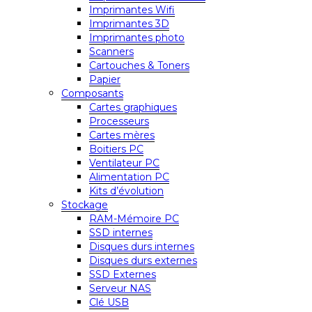
Imprimantes Wifi
Imprimantes 3D
Imprimantes photo
Scanners
Cartouches & Toners
Papier
Composants
Cartes graphiques
Processeurs
Cartes mères
Boitiers PC
Ventilateur PC
Alimentation PC
Kits d’évolution
Stockage
RAM-Mémoire PC
SSD internes
Disques durs internes
Disques durs externes
SSD Externes
Serveur NAS
Clé USB