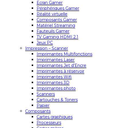
Ecran Gamer
Périphériques Gamer
Réalité virtuelle
Composants Gamer
Matériel Streaming
Fauteuils Gamer
TV Gaming HDMI 2.1
Jeux PC
Impression – Scanner
Imprimantes Multifonctions
Imprimantes Laser
Imprimantes Jet d’Encre
Imprimantes à réservoir
Imprimantes Wifi
Imprimantes 3D
Imprimantes photo
Scanners
Cartouches & Toners
Papier
Composants
Cartes graphiques
Processeurs