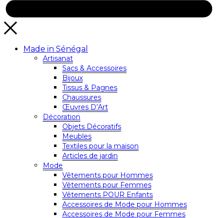
Made in Sénégal
Artisanat
Sacs & Accessoires
Bijoux
Tissus & Pagnes
Chaussures
Œuvres D’Art
Décoration
Objets Décoratifs
Meubles
Textiles pour la maison
Articles de jardin
Mode
Vêtements pour Hommes
Vêtements pour Femmes
Vêtements POUR Enfants
Accessoires de Mode pour Hommes
Accessoires de Mode pour Femmes