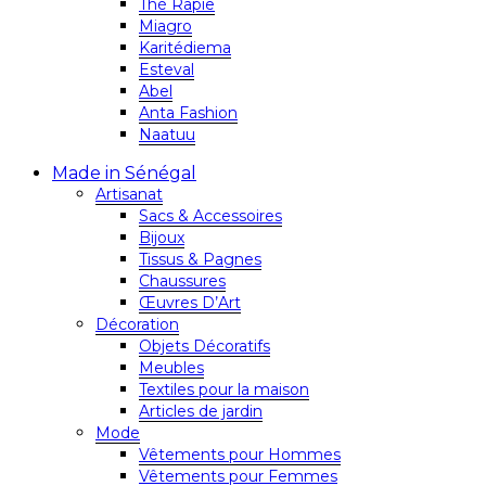
Thé Rapie
Miagro
Karitédiema
Esteval
Abel
Anta Fashion
Naatuu
Made in Sénégal
Artisanat
Sacs & Accessoires
Bijoux
Tissus & Pagnes
Chaussures
Œuvres D’Art
Décoration
Objets Décoratifs
Meubles
Textiles pour la maison
Articles de jardin
Mode
Vêtements pour Hommes
Vêtements pour Femmes