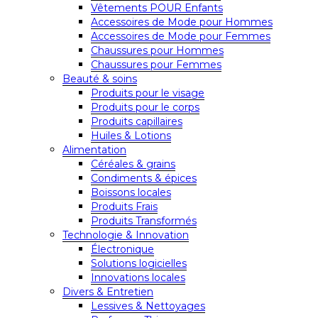
Vêtements POUR Enfants
Accessoires de Mode pour Hommes
Accessoires de Mode pour Femmes
Chaussures pour Hommes
Chaussures pour Femmes
Beauté & soins
Produits pour le visage
Produits pour le corps
Produits capillaires
Huiles & Lotions
Alimentation
Céréales & grains
Condiments & épices
Boissons locales
Produits Frais
Produits Transformés
Technologie & Innovation
Électronique
Solutions logicielles
Innovations locales
Divers & Entretien
Lessives & Nettoyages