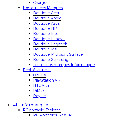
Chargeur
Nos espaces Marques
Boutique Acer
Boutique Apple
Boutique Asus
Boutique HP
Boutique Intel
Boutique Lenovo
Boutique Logitech
Boutique Msi
Boutique Microsoft Surface
Boutique Samsung
Toutes nos marques Informatique
Réalité virtuelle
Oculus
PlayStation VR
HTC Vive
PiMax
Royole
Informatique
PC portable-Tablette
PC Portables 12″ à 14″