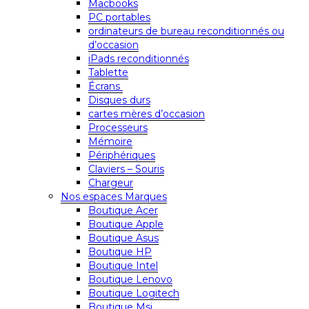
Macbooks
PC portables
ordinateurs de bureau reconditionnés ou
d’occasion
iPads reconditionnés
Tablette
Écrans
Disques durs
cartes mères d’occasion
Processeurs
Mémoire
Périphériques
Claviers – Souris
Chargeur
Nos espaces Marques
Boutique Acer
Boutique Apple
Boutique Asus
Boutique HP
Boutique Intel
Boutique Lenovo
Boutique Logitech
Boutique Msi