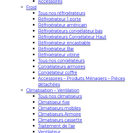
Accessoires
Froid
Tous nos réfrigérateurs
Réfrigérateur 1 porte
Réfrigérateur américain
Réfrigérateurs congélateur bas
Réfrigérateurs Congélateur Haut
Réfrigérateur encastrable
Réfrigérateur Bar
Réfrigérateur vitrine
Tous nos congélateurs
Congélateurs armoires
Congélateur coffre
Accessoires – Produits Ménagers – Pièces
détachées
Climatisation – Ventilation
Tous nos climatiseurs
Climatiseur fixe
Climatiseurs mobiles
Climatiseurs Armoire
Climatiseurs cassette
Traitement de l’air
Ventilateur