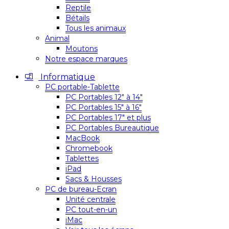
Reptile
Bétails
Tous les animaux
Animal
Moutons
Notre espace marques
Informatique
PC portable-Tablette
PC Portables 12″ à 14″
PC Portables 15″ à 16″
PC Portables 17″ et plus
PC Portables Bureautique
MacBook
Chromebook
Tablettes
iPad
Sacs & Housses
PC de bureau-Ecran
Unité centrale
PC tout-en-un
iMac