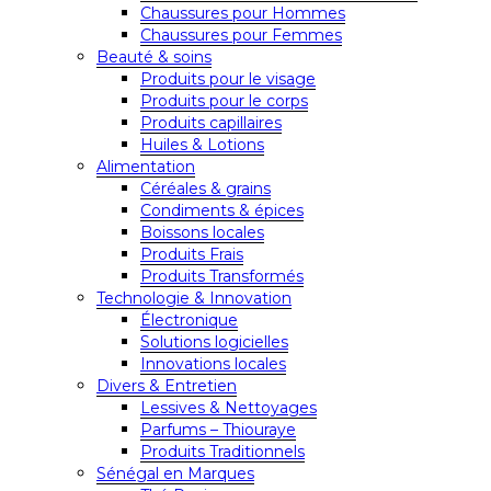
Chaussures pour Hommes
Chaussures pour Femmes
Beauté & soins
Produits pour le visage
Produits pour le corps
Produits capillaires
Huiles & Lotions
Alimentation
Céréales & grains
Condiments & épices
Boissons locales
Produits Frais
Produits Transformés
Technologie & Innovation
Électronique
Solutions logicielles
Innovations locales
Divers & Entretien
Lessives & Nettoyages
Parfums – Thiouraye
Produits Traditionnels
Sénégal en Marques