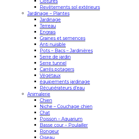
Clôtures
Revêtements sol extérieurs
Jardinage – Plantes
Jardinage
Terreau
Engrais
Graines et semences
Anti nuisible
Pots – Bacs – Jardinières
Serre de jardin
Serre tunnel
Carrés potagers
Végétaux
équipements jardinage
Récupérateurs d’eau
Animalerie
Chien
Niche – Couchage chien
Chat
Poisson – Aquarium
Basse cour – Poulailler
Rongeur
Oiseau