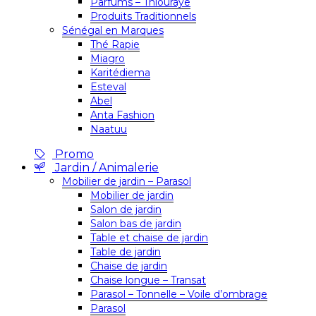
Parfums – Thiouraye
Produits Traditionnels
Sénégal en Marques
Thé Rapie
Miagro
Karitédiema
Esteval
Abel
Anta Fashion
Naatuu
Promo
Jardin / Animalerie
Mobilier de jardin – Parasol
Mobilier de jardin
Salon de jardin
Salon bas de jardin
Table et chaise de jardin
Table de jardin
Chaise de jardin
Chaise longue – Transat
Parasol – Tonnelle – Voile d’ombrage
Parasol