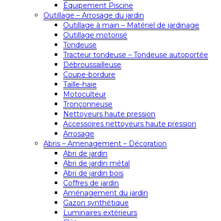
Équipement Piscine
Outillage – Arrosage du jardin
Outillage à main – Matériel de jardinage
Outillage motorisé
Tondeuse
Tracteur tondeuse – Tondeuse autoportée
Débroussailleuse
Coupe-bordure
Taille-haie
Motoculteur
Tronçonneuse
Nettoyeurs haute pression
Accessoires nettoyeurs haute pression
Arrosage
Abris – Amenagement – Décoration
Abri de jardin
Abri de jardin métal
Abri de jardin bois
Coffres de jardin
Aménagement du jardin
Gazon synthétique
Luminaires extérieurs