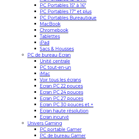
PC Portables 15″ à 16″
PC Portables 17″ et plus
PC Portables Bureautique
MacBook
Chromebook
Tablettes
iPad
Sacs & Housses
PC de bureau-Ecran
Unité centrale
PC tout-en-un
iMac
Voir tous les écrans
Ecran PC 22 pouces
Ecran PC 24 pouces
Ecran PC 27 pouces
Ecran PC 30 pouces et +
Ecran haute résolution
Ecran incurvé
Univers Gaming
PC portable Gamer
PC de bureau Gamer