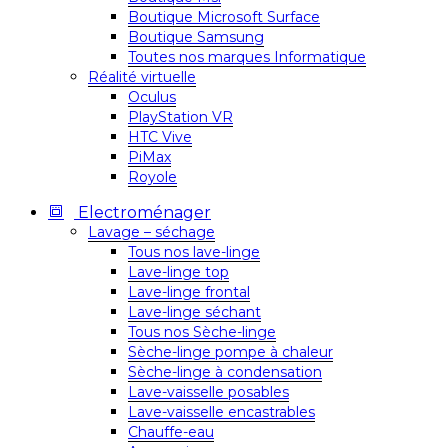
Boutique Microsoft Surface
Boutique Samsung
Toutes nos marques Informatique
Réalité virtuelle
Oculus
PlayStation VR
HTC Vive
PiMax
Royole
Electroménager
Lavage – séchage
Tous nos lave-linge
Lave-linge top
Lave-linge frontal
Lave-linge séchant
Tous nos Sèche-linge
Sèche-linge pompe à chaleur
Sèche-linge à condensation
Lave-vaisselle posables
Lave-vaisselle encastrables
Chauffe-eau