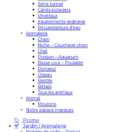
Serre tunnel
Carrés potagers
Végétaux
équipements jardinage
Récupérateurs d’eau
Animalerie
Chien
Niche – Couchage chien
Chat
Poisson – Aquarium
Basse cour – Poulailler
Rongeur
Oiseau
Reptile
Bétails
Tous les animaux
Animal
Moutons
Notre espace marques
Promo
Jardin / Animalerie
Mobilier de jardin – Parasol