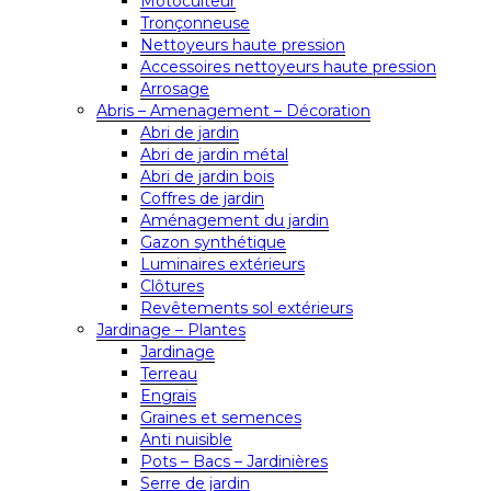
Motoculteur
Tronçonneuse
Nettoyeurs haute pression
Accessoires nettoyeurs haute pression
Arrosage
Abris – Amenagement – Décoration
Abri de jardin
Abri de jardin métal
Abri de jardin bois
Coffres de jardin
Aménagement du jardin
Gazon synthétique
Luminaires extérieurs
Clôtures
Revêtements sol extérieurs
Jardinage – Plantes
Jardinage
Terreau
Engrais
Graines et semences
Anti nuisible
Pots – Bacs – Jardinières
Serre de jardin