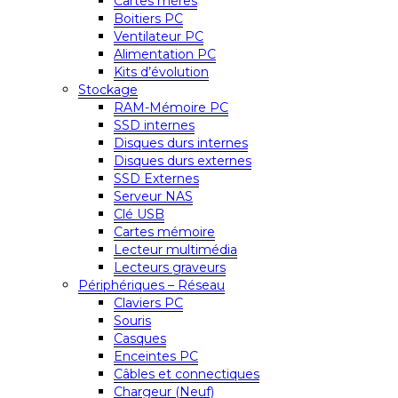
Cartes mères
Boitiers PC
Ventilateur PC
Alimentation PC
Kits d’évolution
Stockage
RAM-Mémoire PC
SSD internes
Disques durs internes
Disques durs externes
SSD Externes
Serveur NAS
Clé USB
Cartes mémoire
Lecteur multimédia
Lecteurs graveurs
Périphériques – Réseau
Claviers PC
Souris
Casques
Enceintes PC
Câbles et connectiques
Chargeur (Neuf)