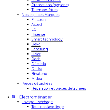
Santé connectée
Protections (hygiène)
Thermomètres
Nos espaces Marques
Elactron
Astech
LG
Hisense
Smart technology
Beko
Samsung
Haier
Roch
Décakila
Deska
Binatone
Midea
Pièces détachées
Réparation et pièces détachées
Electroménager
Lavage – séchage
Tous nos lave-linge