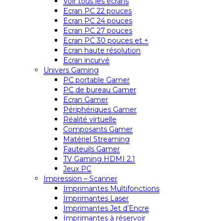
Voir tous les écrans
Ecran PC 22 pouces
Ecran PC 24 pouces
Ecran PC 27 pouces
Ecran PC 30 pouces et +
Ecran haute résolution
Ecran incurvé
Univers Gaming
PC portable Gamer
PC de bureau Gamer
Ecran Gamer
Périphériques Gamer
Réalité virtuelle
Composants Gamer
Matériel Streaming
Fauteuils Gamer
TV Gaming HDMI 2.1
Jeux PC
Impression – Scanner
Imprimantes Multifonctions
Imprimantes Laser
Imprimantes Jet d’Encre
Imprimantes à réservoir