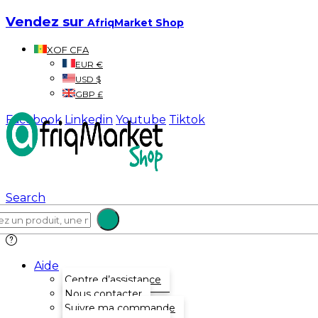
Vendez sur
AfriqMarket Shop
XOF CFA
EUR €
USD $
GBP £
Facebook
Linkedin
Youtube
Tiktok
Search
Aide
Centre d’assistance
Nous contacter
Suivre ma commande