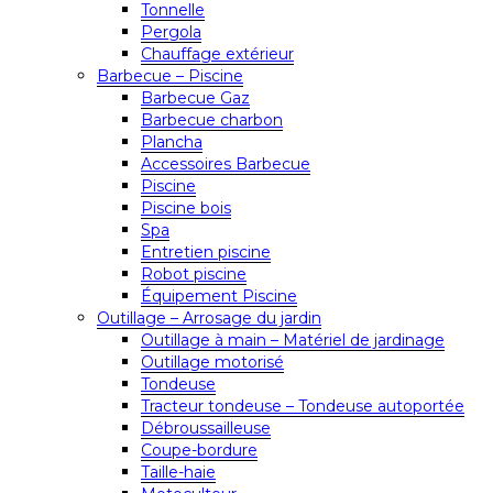
Tonnelle
Pergola
Chauffage extérieur
Barbecue – Piscine
Barbecue Gaz
Barbecue charbon
Plancha
Accessoires Barbecue
Piscine
Piscine bois
Spa
Entretien piscine
Robot piscine
Équipement Piscine
Outillage – Arrosage du jardin
Outillage à main – Matériel de jardinage
Outillage motorisé
Tondeuse
Tracteur tondeuse – Tondeuse autoportée
Débroussailleuse
Coupe-bordure
Taille-haie